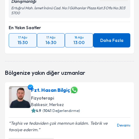
Danışmanlığı
Ertuğrul Mah. İsmet İnönü Cad. No:1 Gülhanlar Plaza Kat:3 Ofis No:303
5700
En Yakın Saatler
17 Ağu
17 Ağu
18 Ağu
Daha Fazla
15:30
16:30
13:00
Bölgenize yakın diğer uzmanlar
Fzt. Hasan Bilgiç
Fizyoterapi
Balıkesir
, Merkez
4.9
(
1041
Değerlendirme)
Teşhis ve tedaviden çok memnun kaldım. Tebrik ve
Devamı
tavsiye ederim.