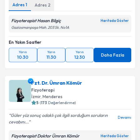
Adres
1
Adres
2
Fizyoterapist Hasan Bilgiç
Haritada Göster
Gaziosmanpaşa Mah. 203 Sk. No1A
En Yakın Saatler
Yarın
Yarın
Yarın
Daha Fazla
10:30
11:30
12:30
Fzt. Dr. Ümran Kömür
Fizyoterapi
İzmir
, Menderes
5
(
173
Değerlendirme)
Güler yüz sonuç odaklı çok ilgili sorduğum soruların
Devamı
cevabını...
Fizyoterapist Doktor Ümran Kömür
Haritada Göster