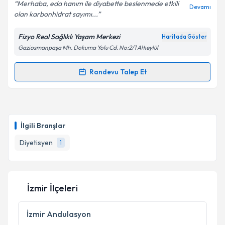
Merhaba, eda hanım ile diyabette beslenmede etkili
Devamı
olan karbonhidrat sayımı...
Fizyo Real Sağlıklı Yaşam Merkezi
Haritada Göster
Kişisel verilerimin işlenmesine ilişkin
Aydınlatma
Gaziosmanpaşa Mh. Dokuma Yolu Cd. No:2/1 Altıeylül
Metni
'ni okudum ve kişisel verilerimin belirtilen
kapsamda işlenmesini kabul ediyorum.
Randevu Talep Et
Randevu Takvimi Talebi
Takvim Talebini Gönder
Dyt. Eda Dedeleroğlu
için randevu takvimi talebi
oluşturun. Size bu uzmandan randevu almanız için bir
İlgili Branşlar
takvim hazırlandığında e-posta ile bilgilendireceğiz.
Diyetisyen
1
E-posta Adresiniz
İzmir İlçeleri
Kişisel verilerimin işlenmesine ilişkin
Aydınlatma
Metni
'ni okudum ve kişisel verilerimin belirtilen
İzmir
Andulasyon
kapsamda işlenmesini kabul ediyorum.