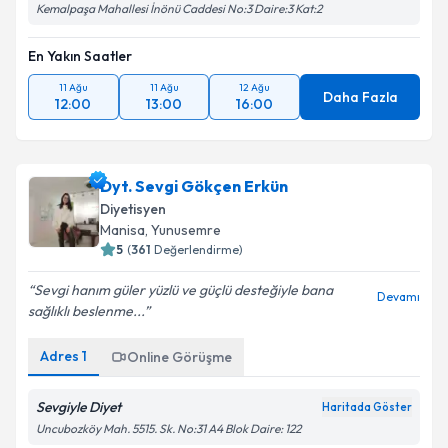
Kemalpaşa Mahallesi İnönü Caddesi No:3 Daire:3 Kat:2
En Yakın Saatler
11 Ağu
11 Ağu
12 Ağu
Daha Fazla
12:00
13:00
16:00
Dyt. Sevgi Gökçen Erkün
Diyetisyen
Manisa
, Yunusemre
5
(
361
Değerlendirme)
Sevgi hanım güler yüzlü ve güçlü desteğiyle bana
Devamı
sağlıklı beslenme...
Adres
1
Online Görüşme
Sevgiyle Diyet
Haritada Göster
Uncubozköy Mah. 5515. Sk. No:31 A4 Blok Daire: 122