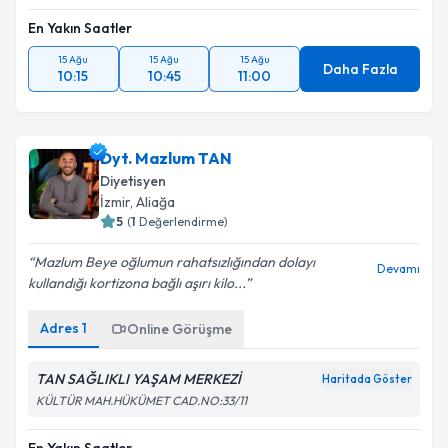
En Yakın Saatler
15 Ağu
15 Ağu
15 Ağu
Daha Fazla
10:15
10:45
11:00
Dyt. Mazlum TAN
Diyetisyen
İzmir
, Aliağa
5
(
1
Değerlendirme)
Mazlum Beye oğlumun rahatsızlığından dolayı
Devamı
kullandığı kortizona bağlı aşırı kilo...
Adres
1
Online Görüşme
TAN SAĞLIKLI YAŞAM MERKEZİ
Haritada Göster
KÜLTÜR MAH.HÜKÜMET CAD.NO:33/11