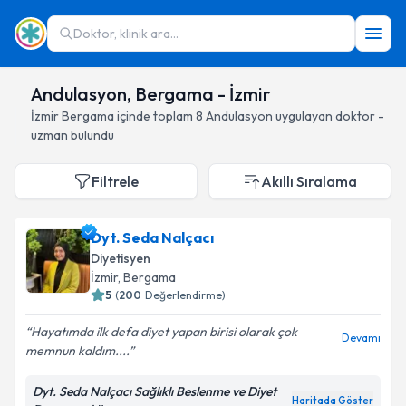
Doktor, klinik ara...
Andulasyon, Bergama - İzmir
İzmir
Bergama
içinde toplam
8
Andulasyon
uygulayan doktor -
uzman bulundu
Filtrele
Akıllı Sıralama
Dyt. Seda Nalçacı
Diyetisyen
İzmir
, Bergama
5
(
200
Değerlendirme)
Hayatımda ilk defa diyet yapan birisi olarak çok
Devamı
memnun kaldım....
Dyt. Seda Nalçacı Sağlıklı Beslenme ve Diyet
Haritada Göster