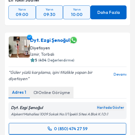
En Yakın Saatler
Yarın
Yarın
Yarın
Daha Fazla
09:00
09:30
10:00
Dyt. Ezgi Şenoğul
Diyetisyen
İzmir
, Torbalı
5
(
404
Değerlendirme)
Güler yüzlü karşılama, işini titizlikle yapan bir
Devamı
diyetisyen
Adres
1
Online Görüşme
Dyt. Ezgi Şenoğul
Haritada Göster
Alpkent Mahallesi 1009 Sokak No:1/1 İpekli Sitesi A Blok K:1 D:1
0 (850) 474 27 59
Randevu Takvimi Talebi