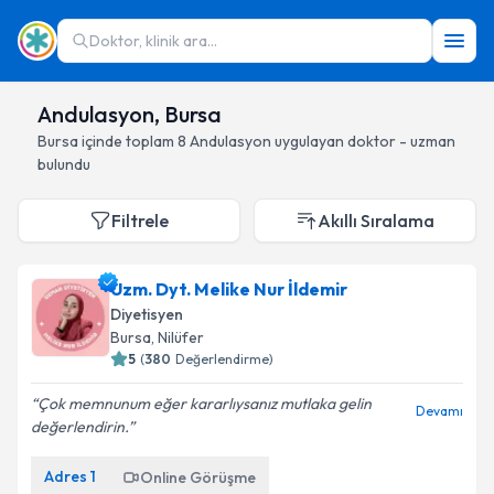
Doktor, klinik ara...
Andulasyon, Bursa
Bursa
içinde toplam
8
Andulasyon
uygulayan doktor - uzman
bulundu
Filtrele
Akıllı Sıralama
Uzm. Dyt. Melike Nur İldemir
Diyetisyen
Bursa
, Nilüfer
5
(
380
Değerlendirme)
Çok memnunum eğer kararlıysanız mutlaka gelin
Devamı
değerlendirin.
Adres
1
Online Görüşme