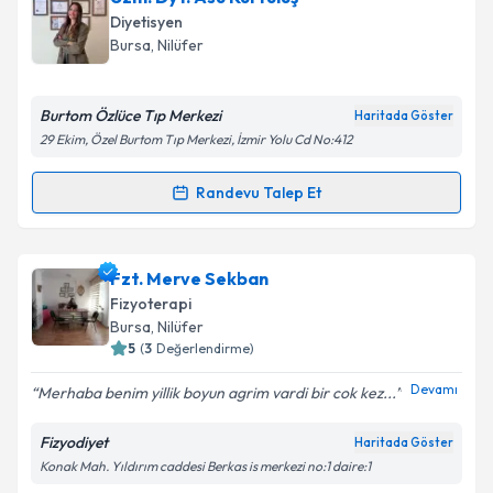
Size bu uzmandan randevu almanız için bir takvim
Diyetisyen
hazırlandığında e-posta ile bilgilendireceğiz.
Bursa
, Nilüfer
E-posta Adresiniz
Burtom Özlüce Tıp Merkezi
Haritada Göster
29 Ekim, Özel Burtom Tıp Merkezi, İzmir Yolu Cd No:412
Kişisel verilerimin işlenmesine ilişkin
Aydınlatma
Randevu Talep Et
Randevu Takvimi Talebi
Metni
'ni okudum ve kişisel verilerimin belirtilen
kapsamda işlenmesini kabul ediyorum.
Uzm. Dyt. Asu Kurtuluş
için randevu takvimi talebi
Fzt. Merve Sekban
oluşturun. Size bu uzmandan randevu almanız için bir
Takvim Talebini Gönder
Fizyoterapi
takvim hazırlandığında e-posta ile bilgilendireceğiz.
Bursa
, Nilüfer
5
(
3
Değerlendirme)
E-posta Adresiniz
Devamı
Merhaba benim yillik boyun agrim vardi bir cok kez...
Fizyodiyet
Haritada Göster
Konak Mah. Yıldırım caddesi Berkas is merkezi no:1 daire:1
Kişisel verilerimin işlenmesine ilişkin
Aydınlatma