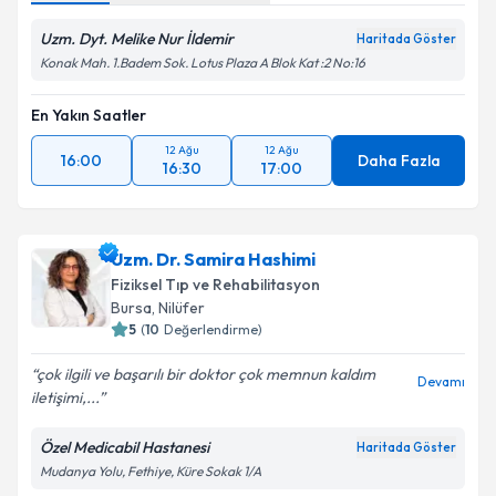
Uzm. Dyt. Melike Nur İldemir
Haritada Göster
Konak Mah. 1.Badem Sok. Lotus Plaza A Blok Kat :2 No:16
En Yakın Saatler
12 Ağu
12 Ağu
16:00
Daha Fazla
16:30
17:00
Uzm. Dr. Samira Hashimi
Fiziksel Tıp ve Rehabilitasyon
Bursa
, Nilüfer
5
(
10
Değerlendirme)
çok ilgili ve başarılı bir doktor çok memnun kaldım
Devamı
iletişimi,...
Özel Medicabil Hastanesi
Haritada Göster
Mudanya Yolu, Fethiye, Küre Sokak 1/A