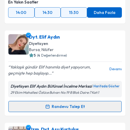
En Yakın Saatler
14:00
14:30
15:30
Daha Fazla
Dyt. Elif Aydın
Diyetisyen
Bursa
, Nilüfer
5
(
4
Değerlendirme)
Yaklaşık gündür Elif hanımla diyet yapıyorum,
Devamı
geçmişte hep başlayıp...
Diyetisyen Elif Aydın Bütünsel İncelme Merkezi
Haritada Göster
29 Ekim Mahallesi Özlüce Bulvarı No:19 B Blok Daire:7 Kat:1
Randevu Talep Et
Randevu Takvimi Talebi
Dyt. Elif Aydın
için randevu takvimi talebi oluşturun.
Uzm. Dyt. Asu Kurtuluş