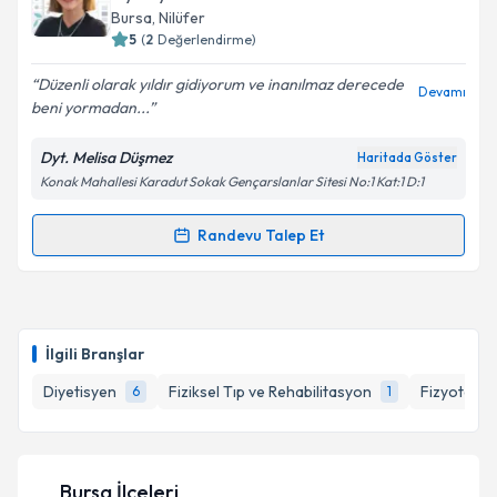
takvim hazırlandığında e-posta ile bilgilendireceğiz.
Bursa
, Nilüfer
5
(
2
Değerlendirme)
E-posta Adresiniz
Düzenli olarak yıldır gidiyorum ve inanılmaz derecede
Devamı
beni yormadan...
Dyt. Melisa Düşmez
Haritada Göster
Kişisel verilerimin işlenmesine ilişkin
Aydınlatma
Konak Mahallesi Karadut Sokak Gençarslanlar Sitesi No:1 Kat:1 D:1
Metni
'ni okudum ve kişisel verilerimin belirtilen
kapsamda işlenmesini kabul ediyorum.
Randevu Talep Et
Randevu Takvimi Talebi
Takvim Talebini Gönder
Dyt. Melisa Düşmez
için randevu takvimi talebi
oluşturun. Size bu uzmandan randevu almanız için bir
İlgili Branşlar
takvim hazırlandığında e-posta ile bilgilendireceğiz.
Diyetisyen
Fiziksel Tıp ve Rehabilitasyon
Fizyoterap
6
1
E-posta Adresiniz
Bursa İlçeleri