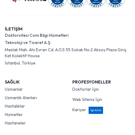
İLETİŞİM
Doktorsitesi Com Bilgi Hizmetleri
Teknoloji ve Ticaret A.Ş.
Maslak Mah. Ahi Evran Cd. A.O.S 55 Sokak No:2 Aksoy Plaza Giriş
Kat Kolektif House
İstanbul, Türkiye
SAĞLIK
PROFESYONELLER
Uzmanlar
Doktorlar İçin
Uzmanlık Alanları
Web Siteniz İçin
Hastalıklar
Kariyer
İşe Alım
Hizmetler
Hastaneler