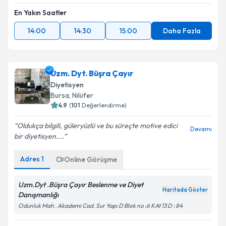
En Yakın Saatler
14:00
14:30
15:00
Daha Fazla
Uzm. Dyt. Büşra Çayır
Diyetisyen
Bursa
, Nilüfer
4.9
(
101
Değerlendirme)
Oldukça bilgili, güleryüzlü ve bu süreçte motive edici
Devamı
bir diyetisyen....
Adres
1
Online Görüşme
Uzm.Dyt .Büşra Çayır Beslenme ve Diyet
Haritada Göster
Danışmanlığı
Odunluk Mah . Akademi Cad. Sur Yapı D Blok no :6 KAt 13 D : 84