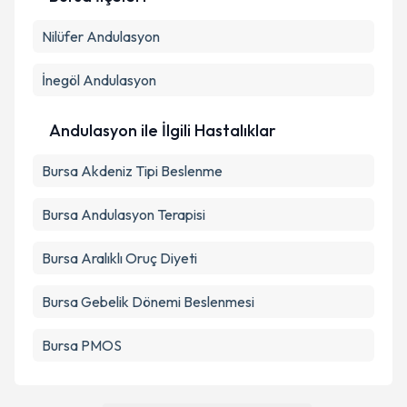
Kişisel verilerimin işlenmesine ilişkin
Aydınlatma
Nilüfer
Andulasyon
Metni
'ni okudum ve kişisel verilerimin belirtilen
kapsamda işlenmesini kabul ediyorum.
İnegöl
Andulasyon
Takvim Talebini Gönder
Andulasyon ile İlgili Hastalıklar
Bursa Akdeniz Tipi Beslenme
Bursa Andulasyon Terapisi
Bursa Aralıklı Oruç Diyeti
Bursa Gebelik Dönemi Beslenmesi
Bursa PMOS