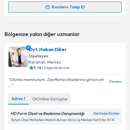
Randevu Talep Et
Randevu Takvimi Talebi
Dyt. Nil Ünal
için randevu takvimi talebi oluşturun.
Bölgenize yakın diğer uzmanlar
Size bu uzmandan randevu almanız için bir takvim
hazırlandığında e-posta ile bilgilendireceğiz.
Dyt. Hakan Diker
E-posta Adresiniz
Diyetisyen
Karaman
, Merkez
5
(
161
Değerlendirme)
Olumlu memnunum. Zayıflama cihazlarına giriyorum
Kişisel verilerimin işlenmesine ilişkin
Aydınlatma
Devamı
…
Metni
'ni okudum ve kişisel verilerimin belirtilen
kapsamda işlenmesini kabul ediyorum.
Adres
1
Online Görüşme
Takvim Talebini Gönder
HD Form Diyet ve Beslenme Danışmanlığı
Haritada Göster
Tahsin Ünal Mahallesi Atatürk Bulvarı Ekinci İş Merkezi Kat 5 No 19/14