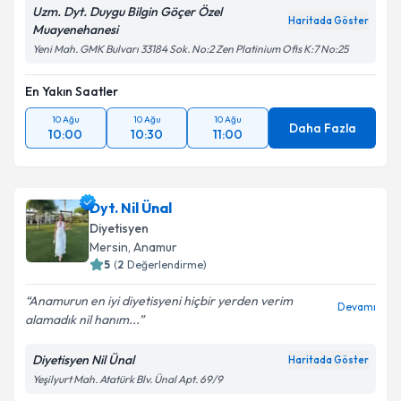
Uzm. Dyt. Duygu Bilgin Göçer Özel
Haritada Göster
Muayenehanesi
Yeni Mah. GMK Bulvarı 33184 Sok. No:2 Zen Platinium Ofis K:7 No:25
En Yakın Saatler
10 Ağu
10 Ağu
10 Ağu
Daha Fazla
10:00
10:30
11:00
Dyt. Nil Ünal
Diyetisyen
Mersin
, Anamur
5
(
2
Değerlendirme)
Anamurun en iyi diyetisyeni hiçbir yerden verim
Devamı
alamadık nil hanım...
Diyetisyen Nil Ünal
Haritada Göster
Yeşilyurt Mah. Atatürk Blv. Ünal Apt. 69/9