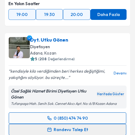
En Yakın Saatler
19:00
19:30
20:00
Daha Fazla
Dyt. Utku Gönen
Diyetisyen
Adana
, Kozan
5
(
208
Değerlendirme)
kendisiyle kilo verdiğimden beri herkes değiştiğimi,
Devamı
yakıştığını söylüyor. bu süreçte...
Özel Sağlık Hizmet Birimi Diyetisyen Utku
Haritada Göster
Gönen
​Tufanpaşa Mah. Senih Sok. Cennet Akıcı Apt. No: 6/B Kozan Adana
0 (850) 474 74 90
Randevu Takvimi Talebi
Randevu Talep Et