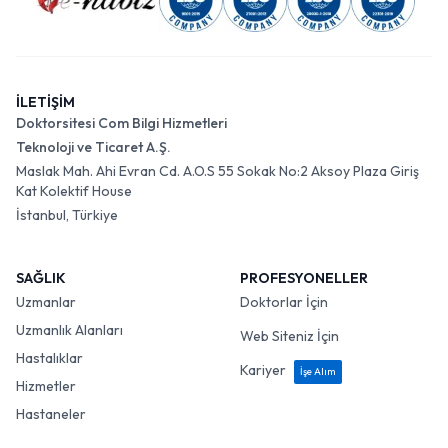
İLETİŞİM
Doktorsitesi Com Bilgi Hizmetleri
Teknoloji ve Ticaret A.Ş.
Maslak Mah. Ahi Evran Cd. A.O.S 55 Sokak No:2 Aksoy Plaza Giriş
Kat Kolektif House
İstanbul, Türkiye
SAĞLIK
PROFESYONELLER
Uzmanlar
Doktorlar İçin
Uzmanlık Alanları
Web Siteniz İçin
Hastalıklar
Kariyer
İşe Alım
Hizmetler
Hastaneler