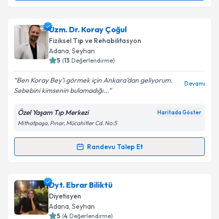
Dyt. Utku Gönen
için randevu takvimi talebi
oluşturun. Size bu uzmandan randevu almanız için bir
Uzm. Dr. Koray Çoğul
takvim hazırlandığında e-posta ile bilgilendireceğiz.
Fiziksel Tıp ve Rehabilitasyon
E-posta Adresiniz
Adana
, Seyhan
5
(
13
Değerlendirme)
Ben Koray Bey’i görmek için Ankara’dan geliyorum.
Devamı
Sebebini kimsenin bulamadığı...
Kişisel verilerimin işlenmesine ilişkin
Aydınlatma
Metni
'ni okudum ve kişisel verilerimin belirtilen
Özel Yaşam Tıp Merkezi
Haritada Göster
kapsamda işlenmesini kabul ediyorum.
Mithatpaşa, Pınar, Mücahitler Cd. No:5
Takvim Talebini Gönder
Randevu Talep Et
Randevu Takvimi Talebi
Uzm. Dr. Koray Çoğul
için randevu takvimi talebi
Dyt. Ebrar Biliktü
oluşturun. Size bu uzmandan randevu almanız için bir
Diyetisyen
takvim hazırlandığında e-posta ile bilgilendireceğiz.
Adana
, Seyhan
5
(
4
Değerlendirme)