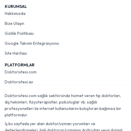
KURUMSAL
Hakkımızda
Bize Ulaşın
Gizlilik Politikası
Google Takvim Entegrasyonu
Site Haritası
PLATFORMLAR
Doktorsitesi.com
Doktorsitesi.az
Doktorsitesi.com sağlık sektöründe hizmet veren tıp doktorları,
diş hekimleri, fizyoterapistler, psikologlar vb. sağlık
profesyonelleri ile internet kullanıcılarını buluşturan bağımsız bir
platformdur.
İş bu sayfada yer alan doktor/uzman yorumları ve
değerlendirmeleri, ilgili doktorun/uzmanın doğrudan veya dolaylı