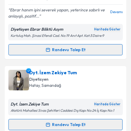
E-posta Adresiniz
Ebrar hanım işini severek yapan, yeterince sabırlı ve
Devamı
anlayışlı, pozitif...
Diyetisyen Ebrar Biliktü Asym
Haritada Göster
Kişisel verilerimin işlenmesine ilişkin
Aydınlatma
Kurtuluş Mah. Şinasi Efendi Cad. No:19 Anıt Apt. Kat:3 Daire:9
Metni
'ni okudum ve kişisel verilerimin belirtilen
kapsamda işlenmesini kabul ediyorum.
Randevu Talep Et
Randevu Takvimi Talebi
Takvim Talebini Gönder
Dyt. Ebrar Biliktü
için randevu takvimi talebi
Dyt. İzem Zekiye Tum
oluşturun. Size bu uzmandan randevu almanız için bir
Diyetisyen
takvim hazırlandığında e-posta ile bilgilendireceğiz.
Hatay
, Samandağ
E-posta Adresiniz
Dyt. İzem Zekiye Tum
Haritada Göster
Atatürk Mahallesi Sivas Şehitleri Caddesi Dış Kapı No:24 İç Kapı No:1
Kişisel verilerimin işlenmesine ilişkin
Aydınlatma
Randevu Talep Et
Randevu Takvimi Talebi
Metni
'ni okudum ve kişisel verilerimin belirtilen