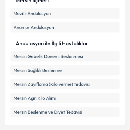
Mersin İlçeleri
Mezitli
Andulasyon
Kişisel verilerimin işlenmesine ilişkin
Aydınlatma
Metni
'ni okudum ve kişisel verilerimin belirtilen
kapsamda işlenmesini kabul ediyorum.
Anamur
Andulasyon
Takvim Talebini Gönder
Andulasyon ile İlgili Hastalıklar
Mersin Gebelik Dönemi Beslenmesi
Mersin Sağlıklı Beslenme
Mersin Zayıflama (Kilo verme) tedavisi
Mersin Aşırı Kilo Alımı
Mersin Beslenme ve Diyet Tedavisi