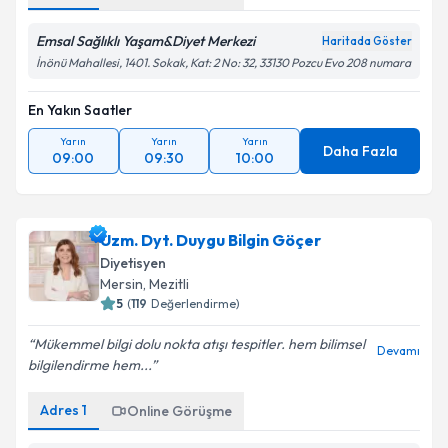
Emsal Sağlıklı Yaşam&Diyet Merkezi
Haritada Göster
İnönü Mahallesi, 1401. Sokak, Kat: 2 No: 32, 33130 Pozcu Evo 208 numara
En Yakın Saatler
Yarın
Yarın
Yarın
Daha Fazla
09:00
09:30
10:00
Uzm. Dyt. Duygu Bilgin Göçer
Diyetisyen
Mersin
, Mezitli
5
(
119
Değerlendirme)
Mükemmel bilgi dolu nokta atışı tespitler. hem bilimsel
Devamı
bilgilendirme hem...
Adres
1
Online Görüşme