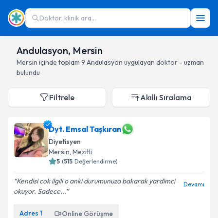
Doktor, klinik ara...
Andulasyon, Mersin
Mersin
içinde toplam
9
Andulasyon
uygulayan doktor - uzman
bulundu
Filtrele
Akıllı Sıralama
Dyt. Emsal Taşkıran
Diyetisyen
Mersin
, Mezitli
5
(
515
Değerlendirme)
Kendisi cok ilgili o anki durumunuza bakarak yardimci
Devamı
okuyor. Sadece...
Adres
1
Online Görüşme