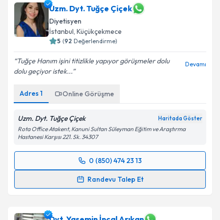
Uzm. Dyt. Tuğçe Çiçek
Diyetisyen
İstanbul
, Küçükçekmece
5
(
92
Değerlendirme)
Tuğçe Hanım işini titizlikle yapıyor görüşmeler dolu
Devamı
dolu geçiyor istek...
Adres
1
Online Görüşme
Uzm. Dyt. Tuğçe Çiçek
Haritada Göster
Rota Office Atakent, Kanuni Sultan Süleyman Eğitim ve Araştırma
Hastanesi Karşısı 221. Sk. 34307
0 (850) 474 23 13
Randevu Takvimi Talebi
Randevu Talep Et
Uzm. Dyt. Tuğçe Çiçek
için randevu takvimi talebi
oluşturun. Size bu uzmandan randevu almanız için bir
takvim hazırlandığında e-posta ile bilgilendireceğiz.
Dyt. Yasemin İncal Arıkan