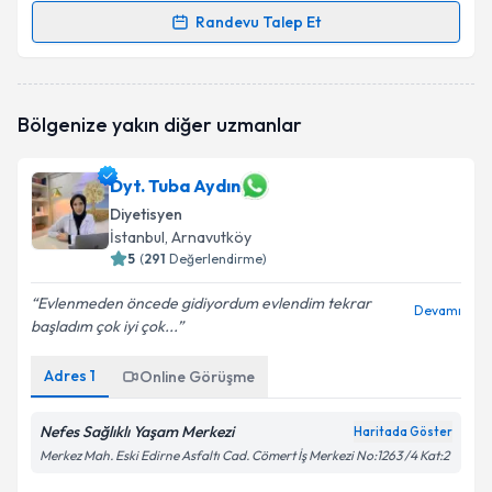
Randevu Talep Et
Randevu Takvimi Talebi
Dyt. Gülnur Kuran
için randevu takvimi talebi
Bölgenize yakın diğer uzmanlar
oluşturun. Size bu uzmandan randevu almanız için bir
takvim hazırlandığında e-posta ile bilgilendireceğiz.
Dyt. Tuba Aydın
E-posta Adresiniz
Diyetisyen
İstanbul
, Arnavutköy
5
(
291
Değerlendirme)
Kişisel verilerimin işlenmesine ilişkin
Aydınlatma
Evlenmeden öncede gidiyordum evlendim tekrar
Devamı
Metni
'ni okudum ve kişisel verilerimin belirtilen
başladım çok iyi çok...
kapsamda işlenmesini kabul ediyorum.
Adres
1
Online Görüşme
Takvim Talebini Gönder
Nefes Sağlıklı Yaşam Merkezi
Haritada Göster
Merkez Mah. Eski Edirne Asfaltı Cad. Cömert İş Merkezi No:1263 /4 Kat:2