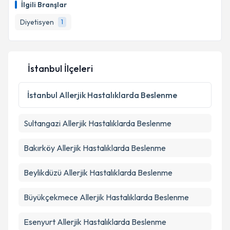
bilgilendireceğiz.
İlgili Branşlar
E-posta Adresiniz
Diyetisyen
1
İstanbul İlçeleri
Kişisel verilerimin işlenmesine ilişkin
Aydınlatma
Metni
'ni okudum ve kişisel verilerimin belirtilen
kapsamda işlenmesini kabul ediyorum.
İstanbul
Allerjik Hastalıklarda Beslenme
Sultangazi
Allerjik Hastalıklarda Beslenme
Takvim Talebini Gönder
Bakırköy
Allerjik Hastalıklarda Beslenme
Beylikdüzü
Allerjik Hastalıklarda Beslenme
Büyükçekmece
Allerjik Hastalıklarda Beslenme
Esenyurt
Allerjik Hastalıklarda Beslenme