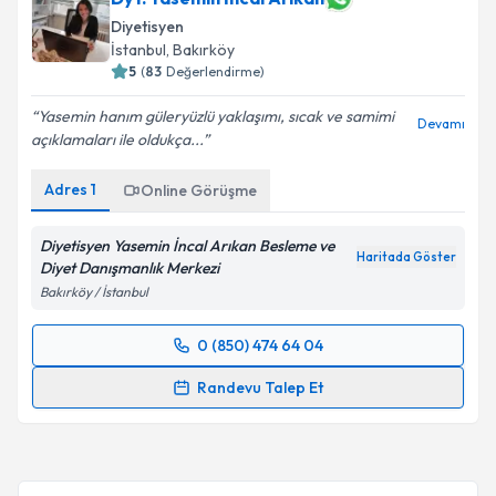
Diyetisyen
E-posta Adresiniz
İstanbul
, Bakırköy
5
(
83
Değerlendirme)
Yasemin hanım güleryüzlü yaklaşımı, sıcak ve samimi
Devamı
açıklamaları ile oldukça...
Kişisel verilerimin işlenmesine ilişkin
Aydınlatma
Metni
'ni okudum ve kişisel verilerimin belirtilen
Adres
1
Online Görüşme
kapsamda işlenmesini kabul ediyorum.
Diyetisyen Yasemin İncal Arıkan Besleme ve
Haritada Göster
Takvim Talebini Gönder
Diyet Danışmanlık Merkezi
Bakırköy / İstanbul
0 (850) 474 64 04
Randevu Takvimi Talebi
Randevu Talep Et
Dyt. Yasemin İncal Arıkan
için randevu takvimi
talebi oluşturun. Size bu uzmandan randevu almanız
için bir takvim hazırlandığında e-posta ile