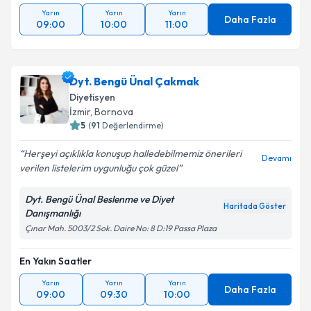
Yarın
Yarın
Yarın
Daha Fazla
09:00
10:00
11:00
Dyt. Bengü Ünal Çakmak
Diyetisyen
İzmir
, Bornova
5
(
91
Değerlendirme)
Herşeyi açıklıkla konuşup halledebilmemiz önerileri
Devamı
verilen listelerim uygunluğu çok güzel
Dyt. Bengü Ünal Beslenme ve Diyet
Haritada Göster
Danışmanlığı
Çınar Mah. 5003/2 Sok. Daire No: 8 D:19 Passa Plaza
En Yakın Saatler
Yarın
Yarın
Yarın
Daha Fazla
09:00
09:30
10:00