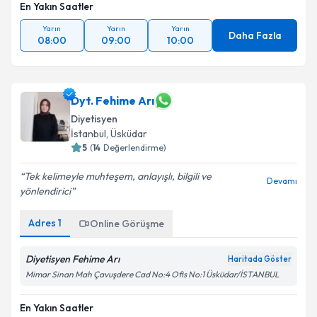
En Yakın Saatler
Yarın
Yarın
Yarın
Daha Fazla
08:00
09:00
10:00
Dyt. Fehime Arı
Diyetisyen
İstanbul
, Üsküdar
5
(
14
Değerlendirme)
Tek kelimeyle muhteşem, anlayışlı, bilgili ve
Devamı
yönlendirici
Adres
1
Online Görüşme
Diyetisyen Fehime Arı
Haritada Göster
Mimar Sinan Mah Çavuşdere Cad No:4 Ofis No:1 Üsküdar/İSTANBUL
En Yakın Saatler