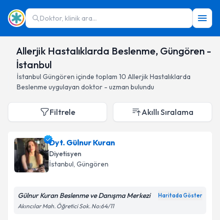
Doktor, klinik ara...
Allerjik Hastalıklarda Beslenme, Güngören -
İstanbul
İstanbul
Güngören
içinde toplam
10
Allerjik Hastalıklarda
Beslenme
uygulayan doktor - uzman bulundu
Filtrele
Akıllı Sıralama
Dyt. Gülnur Kuran
Diyetisyen
İstanbul
, Güngören
Gülnur Kuran Beslenme ve Danışma Merkezi
Haritada Göster
Akıncılar Mah. Öğretici Sok. No:64/11