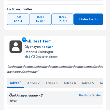
En Yakın Saatler
11 Ağu
11 Ağu
11 Ağu
Daha Fazla
12:30
13:00
13:30
Psk. Test Test
Diyetisyen
+
3
diğer
İstanbul
, Sultangazi
4
(
13
Değerlendirme)
asdasdasdasdasasdasdasdasdasasdasdasdasdasasdasdasdas
dasasdasdasdasdas
Adres
1
Adres
2
Adres
3
Adres
4
Adres
5
Adres
Özel Muayenehane - 2
Haritada Göster
Adres