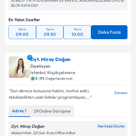
ATAKOY 7-8-9-10 KİSM MAH. E5 YANYOL AVRUPA REZİDANS OFİS A1
BLOK KAT6 D63
En Yakın Saatler
Yarın
Yarın
Yarın
Daha Fazla
09:00
09:30
10:00
Dyt. Miray Doğan
Diyetisyen
İstanbul
, Küçükçekmece
5
(
95
Değerlendirme)
Son derece konusuna hakim, motive edici,
Devamı
tekdüzelikten uzak listeler programlayan,...
Adres
1
Online Görüşme
Dyt. Miray Doğan
Haritada Göster
Atakent Mah. 221.Sok. Rota Office A Blok