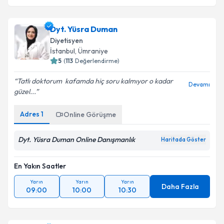
Dyt. Yüsra Duman
Diyetisyen
İstanbul
, Ümraniye
5
(
113
Değerlendirme)
Tatlı doktorum ️ kafamda hiç soru kalmıyor o kadar
Devamı
güzel...
Adres
1
Online Görüşme
Dyt. Yüsra Duman Online Danışmanlık
Haritada Göster
En Yakın Saatler
Yarın
Yarın
Yarın
Daha Fazla
09:00
10:00
10:30