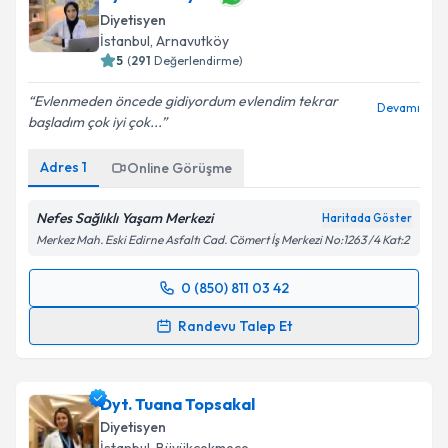
Diyetisyen
E-posta Adresiniz
İstanbul
, Arnavutköy
5
(
291
Değerlendirme)
Evlenmeden öncede gidiyordum evlendim tekrar
Devamı
başladım çok iyi çok...
Kişisel verilerimin işlenmesine ilişkin
Aydınlatma
Metni
'ni okudum ve kişisel verilerimin belirtilen
Adres
1
Online Görüşme
kapsamda işlenmesini kabul ediyorum.
Nefes Sağlıklı Yaşam Merkezi
Haritada Göster
Takvim Talebini Gönder
Merkez Mah. Eski Edirne Asfaltı Cad. Cömert İş Merkezi No:1263 /4 Kat:2
0 (850) 811 03 42
Randevu Takvimi Talebi
Randevu Talep Et
Dyt. Tuba Aydın
için randevu takvimi talebi oluşturun.
Size bu uzmandan randevu almanız için bir takvim
Dyt. Tuana Topsakal
hazırlandığında e-posta ile bilgilendireceğiz.
Diyetisyen
E-posta Adresiniz