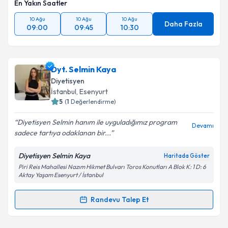
En Yakın Saatler
10 Ağu
10 Ağu
10 Ağu
Daha Fazla
09:00
09:45
10:30
Dyt. Selmin Kaya
Diyetisyen
İstanbul
, Esenyurt
5
(
1
Değerlendirme)
Diyetisyen Selmin hanım ile uyguladığımız program
Devamı
sadece tartıya odaklanan bir...
Diyetisyen Selmin Kaya
Haritada Göster
Piri Reis Mahallesi Nazım Hikmet Bulvarı Toros Konutları A Blok K: 1 D: 6
Aktay Yaşam Esenyurt / İstanbul
Randevu Talep Et
Randevu Takvimi Talebi