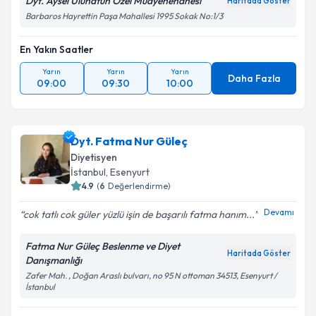
Dyt. Aysel Uluhatun Özel Muayenehanesi
Haritada Göster
Barbaros Hayrettin Paşa Mahallesi 1995 Sokak No:1/3
En Yakın Saatler
Yarın
Yarın
Yarın
Daha Fazla
09:00
09:30
10:00
Dyt. Fatma Nur Güleç
Diyetisyen
İstanbul
, Esenyurt
4.9
(
6
Değerlendirme)
Devamı
cok tatlı cok güler yüzlü işin de başarılı fatma hanım...
Fatma Nur Güleç Beslenme ve Diyet
Haritada Göster
Danışmanlığı
Zafer Mah. , Doğan Araslı bulvarı, no 95 N ottoman 34513, Esenyurt /
İstanbul