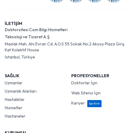
İLETİŞİM
Doktorsitesi Com Bilgi Hizmetleri
Teknoloji ve Ticaret A.Ş.
Maslak Mah. Ahi Evran Cd. A.O.S 55 Sokak No:2 Aksoy Plaza Giriş
Kat Kolektif House
İstanbul, Türkiye
SAĞLIK
PROFESYONELLER
Uzmanlar
Doktorlar İçin
Uzmanlık Alanları
Web Siteniz İçin
Hastalıklar
Kariyer
İşe Alım
Hizmetler
Hastaneler
KURUMSAL