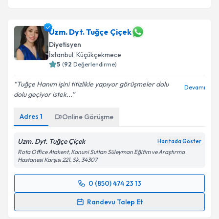
Uzm. Dyt. Tuğçe Çiçek
Diyetisyen
İstanbul
, Küçükçekmece
5
(
92
Değerlendirme)
Tuğçe Hanım işini titizlikle yapıyor görüşmeler dolu
Devamı
dolu geçiyor istek...
Adres
1
Online Görüşme
Uzm. Dyt. Tuğçe Çiçek
Haritada Göster
Rota Office Atakent, Kanuni Sultan Süleyman Eğitim ve Araştırma
Hastanesi Karşısı 221. Sk. 34307
0 (850) 474 23 13
Randevu Takvimi Talebi
Randevu Talep Et