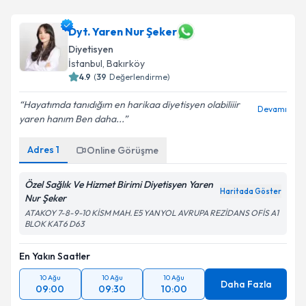
Uzm. Dyt. Tuğçe Çiçek
için randevu takvimi talebi
oluşturun. Size bu uzmandan randevu almanız için bir
takvim hazırlandığında e-posta ile bilgilendireceğiz.
Dyt. Yaren Nur Şeker
Diyetisyen
E-posta Adresiniz
İstanbul
, Bakırköy
4.9
(
39
Değerlendirme)
Hayatımda tanıdığım en harikaa diyetisyen olabiliiir
Devamı
yaren hanım Ben daha...
Kişisel verilerimin işlenmesine ilişkin
Aydınlatma
Metni
'ni okudum ve kişisel verilerimin belirtilen
Adres
1
Online Görüşme
kapsamda işlenmesini kabul ediyorum.
Özel Sağlık Ve Hizmet Birimi Diyetisyen Yaren
Haritada Göster
Takvim Talebini Gönder
Nur Şeker
ATAKOY 7-8-9-10 KİSM MAH. E5 YANYOL AVRUPA REZİDANS OFİS A1
BLOK KAT6 D63
En Yakın Saatler
10 Ağu
10 Ağu
10 Ağu
Daha Fazla
09:00
09:30
10:00