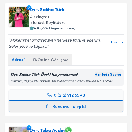
talebi oluşturun. Size bu uzmandan randevu almanız
Dyt. Saliha Türk
için bir takvim hazırlandığında e-posta ile
bilgilendireceğiz.
Diyetisyen
İstanbul
, Beylikdüzü
E-posta Adresiniz
4.9
(
274
Değerlendirme)
Mükemmel bir diyetisyen herkese tavsiye ederim.
Devamı
Güler yüzü ve bilgisi...
Kişisel verilerimin işlenmesine ilişkin
Aydınlatma
Adres
1
Online Görüşme
Metni
'ni okudum ve kişisel verilerimin belirtilen
kapsamda işlenmesini kabul ediyorum.
Dyt. Saliha Türk Özel Muayenehanesi
Haritada Göster
Kavaklı, Yeşilyurt Caddesi, Azur Marmara Evleri Dükkan No: D2/42
Takvim Talebini Gönder
0 (212) 912 65 48
Randevu Takvimi Talebi
Randevu Talep Et
Dyt. Saliha Türk
için randevu takvimi talebi oluşturun.
Size bu uzmandan randevu almanız için bir takvim
hazırlandığında e-posta ile bilgilendireceğiz.
Dyt. Tuba Aydın