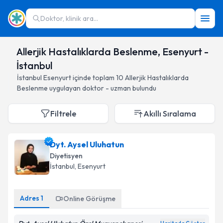
Doktor, klinik ara...
Allerjik Hastalıklarda Beslenme, Esenyurt -
İstanbul
İstanbul
Esenyurt
içinde toplam
10
Allerjik Hastalıklarda
Beslenme
uygulayan doktor - uzman bulundu
Filtrele
Akıllı Sıralama
Dyt. Aysel Uluhatun
Diyetisyen
İstanbul
, Esenyurt
Adres
1
Online Görüşme