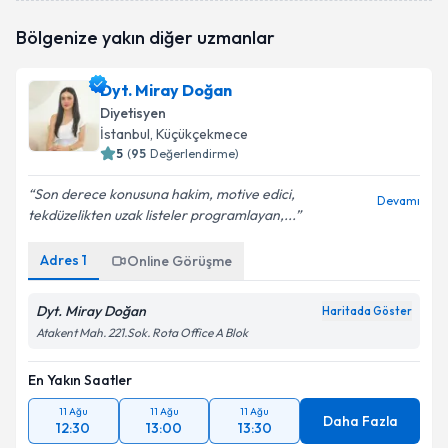
Dyt. Selmin Kaya
için randevu takvimi talebi
Bölgenize yakın diğer uzmanlar
oluşturun. Size bu uzmandan randevu almanız için bir
takvim hazırlandığında e-posta ile bilgilendireceğiz.
Dyt. Miray Doğan
E-posta Adresiniz
Diyetisyen
İstanbul
, Küçükçekmece
5
(
95
Değerlendirme)
Son derece konusuna hakim, motive edici,
Kişisel verilerimin işlenmesine ilişkin
Aydınlatma
Devamı
tekdüzelikten uzak listeler programlayan,...
Metni
'ni okudum ve kişisel verilerimin belirtilen
kapsamda işlenmesini kabul ediyorum.
Adres
1
Online Görüşme
Takvim Talebini Gönder
Dyt. Miray Doğan
Haritada Göster
Atakent Mah. 221.Sok. Rota Office A Blok
En Yakın Saatler
11 Ağu
11 Ağu
11 Ağu
Daha Fazla
12:30
13:00
13:30