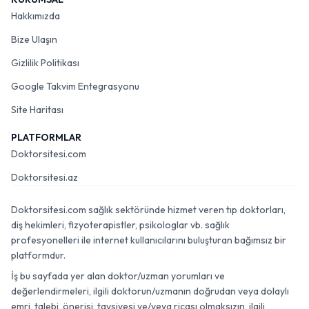
Hakkımızda
Bize Ulaşın
Gizlilik Politikası
Google Takvim Entegrasyonu
Site Haritası
PLATFORMLAR
Doktorsitesi.com
Doktorsitesi.az
Doktorsitesi.com sağlık sektöründe hizmet veren tıp doktorları,
diş hekimleri, fizyoterapistler, psikologlar vb. sağlık
profesyonelleri ile internet kullanıcılarını buluşturan bağımsız bir
platformdur.
İş bu sayfada yer alan doktor/uzman yorumları ve
değerlendirmeleri, ilgili doktorun/uzmanın doğrudan veya dolaylı
emri, talebi, önerisi, tavsiyesi ve/veya ricası olmaksızın, ilgili