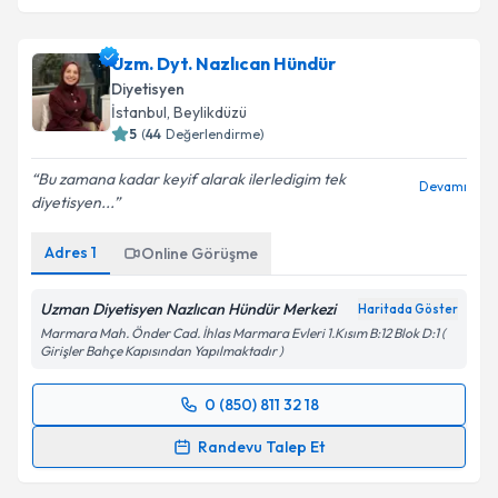
Uzm. Dyt. Nazlıcan Hündür
Diyetisyen
İstanbul
, Beylikdüzü
5
(
44
Değerlendirme)
Bu zamana kadar keyif alarak ilerledigim tek
Devamı
diyetisyen...
Adres
1
Online Görüşme
Uzman Diyetisyen Nazlıcan Hündür Merkezi
Haritada Göster
Marmara Mah. Önder Cad. İhlas Marmara Evleri 1.Kısım B:12 Blok D:1 (
Girişler Bahçe Kapısından Yapılmaktadır )
0 (850) 811 32 18
Randevu Takvimi Talebi
Randevu Talep Et
Uzm. Dyt. Nazlıcan Hündür
için randevu takvimi