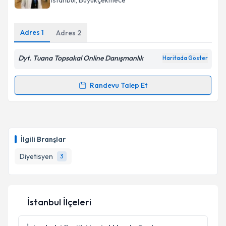
İstanbul
, Büyükçekmece
Adres
1
Adres
2
Kişisel verilerimin işlenmesine ilişkin
Aydınlatma
Dyt. Tuana Topsakal Online Danışmanlık
Metni
'ni okudum ve kişisel verilerimin belirtilen
Haritada Göster
kapsamda işlenmesini kabul ediyorum.
Randevu Talep Et
Randevu Takvimi Talebi
Takvim Talebini Gönder
Dyt. Tuana Topsakal
için randevu takvimi talebi
oluşturun. Size bu uzmandan randevu almanız için bir
İlgili Branşlar
takvim hazırlandığında e-posta ile bilgilendireceğiz.
Diyetisyen
3
E-posta Adresiniz
İstanbul İlçeleri
Kişisel verilerimin işlenmesine ilişkin
Aydınlatma
Metni
'ni okudum ve kişisel verilerimin belirtilen