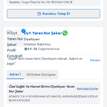
Taşdelen, Turgut Özal Cd. No: 112-118 D:Kat 1 Ofis 18
Randevu Talep Et
Randevu Takvimi Talebi
Kişisel verilerimin işlenmesine ilişkin
Aydınlatma
Metni
'ni okudum ve kişisel verilerimin belirtilen
kapsamda işlenmesini kabul ediyorum.
Uzm. Dyt. İzel Gözübek
için randevu takvimi talebi
Dyt. Yaren Nur Şeker
oluşturun. Size bu uzmandan randevu almanız için bir
Diyetisyen
takvim hazırlandığında e-posta ile bilgilendireceğiz.
Takvim Talebini Gönder
İstanbul
, Bakırköy
4.9
(
38
Değerlendirme)
E-posta Adresiniz
Süper hem insan hem Diyetisyen olarak. Sabırlı ve
Devamı
bilgili
Adres
1
Kişisel verilerimin işlenmesine ilişkin
Online Görüşme
Aydınlatma
Metni
'ni okudum ve kişisel verilerimin belirtilen
kapsamda işlenmesini kabul ediyorum.
Özel Sağlık Ve Hizmet Birimi Diyetisyen Yaren
Haritada Göster
Nur Şeker
ATAKOY 7-8-9-10 KİSM MAH. E5 YANYOL AVRUPA REZİDANS OFİS A1
Takvim Talebini Gönder
BLOK KAT6 D63