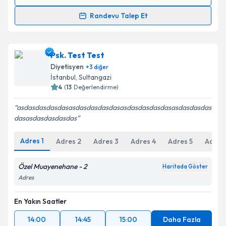
Randevu Takvimi Talebi
Randevu Talep Et
Dyt. Tuba Aydın
için randevu takvimi talebi oluşturun.
Size bu uzmandan randevu almanız için bir takvim
Psk. Test Test
hazırlandığında e-posta ile bilgilendireceğiz.
Diyetisyen
+
3
diğer
E-posta Adresiniz
İstanbul
, Sultangazi
4
(
13
Değerlendirme)
asdasdasdasdasasdasdasdasdasasdasdasdasdasasdasdasdas
dasasdasdasdasdas
Kişisel verilerimin işlenmesine ilişkin
Aydınlatma
Metni
'ni okudum ve kişisel verilerimin belirtilen
Adres
1
Adres
2
Adres
3
Adres
4
Adres
5
Adres
kapsamda işlenmesini kabul ediyorum.
Özel Muayenehane - 2
Haritada Göster
Takvim Talebini Gönder
Adres
En Yakın Saatler
14:00
14:45
15:00
Daha Fazla