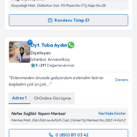
Kozyatağı Mah. Gülbahar Sok. PS Plaza No:17 İç Kapı No:28
Randevu Talep Et
Randevu Takvimi Talebi
Dyt. Melda Gizem Tavukçuoğlu
için randevu takvimi
Dyt. Tuba Aydın
talebi oluşturun. Size bu uzmandan randevu almanız
Diyetisyen
için bir takvim hazırlandığında e-posta ile
İstanbul
, Arnavutköy
bilgilendireceğiz.
5
(
291
Değerlendirme)
E-posta Adresiniz
Evlenmeden öncede gidiyordum evlendim tekrar
Devamı
başladım çok iyi çok...
Adres
1
Online Görüşme
Kişisel verilerimin işlenmesine ilişkin
Aydınlatma
Metni
'ni okudum ve kişisel verilerimin belirtilen
Nefes Sağlıklı Yaşam Merkezi
Haritada Göster
kapsamda işlenmesini kabul ediyorum.
Merkez Mah. Eski Edirne Asfaltı Cad. Cömert İş Merkezi No:1263 /4 Kat:2
0 (850) 811 03 42
Takvim Talebini Gönder