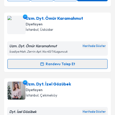
Uzm. Dyt. Ömür Karamahmut
Diyetisyen
İstanbul
, Üsküdar
Uzm. Dyt. Ömür Karamahmut
Haritada Göster
İcadiye Mah. Zerrin Apt. No:45/1 Kuzguncuk
Randevu Talep Et
Randevu Takvimi Talebi
Uzm. Dyt. Ömür Karamahmut
için randevu takvimi
Uzm. Dyt. İzel Gözübek
talebi oluşturun. Size bu uzmandan randevu almanız
Diyetisyen
için bir takvim hazırlandığında e-posta ile
İstanbul
, Çekmeköy
bilgilendireceğiz.
E-posta Adresiniz
Dyt. İzel Gözübek
Haritada Göster