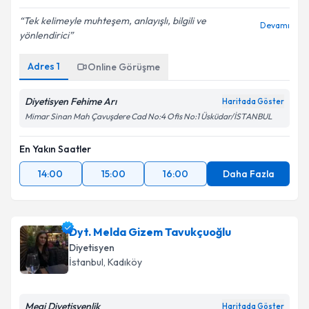
Tek kelimeyle muhteşem, anlayışlı, bilgili ve
Devamı
yönlendirici
Adres
1
Online Görüşme
Diyetisyen Fehime Arı
Haritada Göster
Mimar Sinan Mah Çavuşdere Cad No:4 Ofis No:1 Üsküdar/İSTANBUL
En Yakın Saatler
14:00
15:00
16:00
Daha Fazla
Dyt. Melda Gizem Tavukçuoğlu
Diyetisyen
İstanbul
, Kadıköy
Megi Diyetisyenlik
Haritada Göster