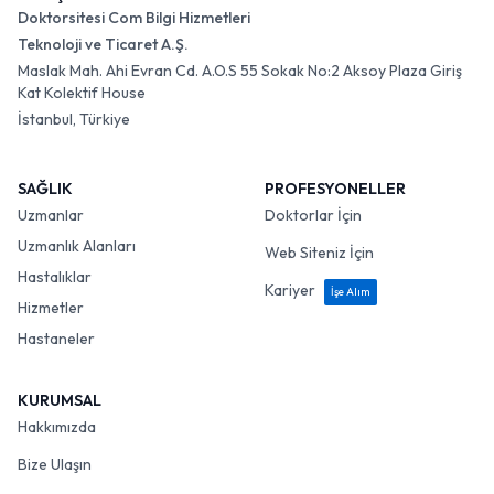
Doktorsitesi Com Bilgi Hizmetleri
Teknoloji ve Ticaret A.Ş.
Maslak Mah. Ahi Evran Cd. A.O.S 55 Sokak No:2 Aksoy Plaza Giriş
Kat Kolektif House
İstanbul, Türkiye
SAĞLIK
PROFESYONELLER
Uzmanlar
Doktorlar İçin
Uzmanlık Alanları
Web Siteniz İçin
Hastalıklar
Kariyer
İşe Alım
Hizmetler
Hastaneler
KURUMSAL
Hakkımızda
Bize Ulaşın