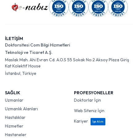
İLETİŞİM
Doktorsitesi Com Bilgi Hizmetleri
Teknoloji ve Ticaret A.Ş.
Maslak Mah. Ahi Evran Cd. A.O.S 55 Sokak No:2 Aksoy Plaza Giriş
Kat Kolektif House
İstanbul, Türkiye
SAĞLIK
PROFESYONELLER
Uzmanlar
Doktorlar İçin
Uzmanlık Alanları
Web Siteniz İçin
Hastalıklar
Kariyer
İşe Alım
Hizmetler
Hastaneler