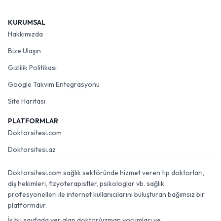
KURUMSAL
Hakkımızda
Bize Ulaşın
Gizlilik Politikası
Google Takvim Entegrasyonu
Site Haritası
PLATFORMLAR
Doktorsitesi.com
Doktorsitesi.az
Doktorsitesi.com sağlık sektöründe hizmet veren tıp doktorları,
diş hekimleri, fizyoterapistler, psikologlar vb. sağlık
profesyonelleri ile internet kullanıcılarını buluşturan bağımsız bir
platformdur.
İş bu sayfada yer alan doktor/uzman yorumları ve