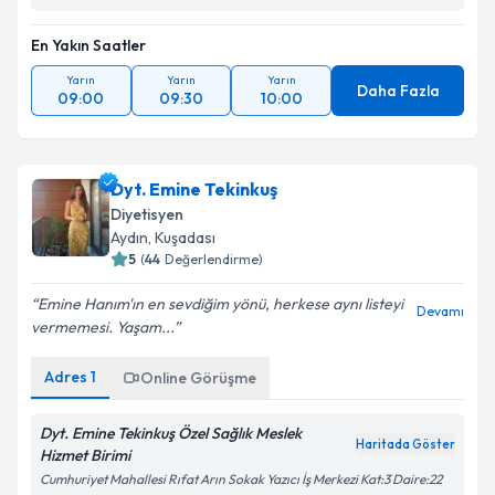
En Yakın Saatler
Yarın
Yarın
Yarın
Daha Fazla
09:00
09:30
10:00
Dyt. Emine Tekinkuş
Diyetisyen
Aydın
, Kuşadası
5
(
44
Değerlendirme)
Emine Hanım'ın en sevdiğim yönü, herkese aynı listeyi
Devamı
vermemesi. Yaşam...
Adres
1
Online Görüşme
Dyt. Emine Tekinkuş Özel Sağlık Meslek
Haritada Göster
Hizmet Birimi
Cumhuriyet Mahallesi Rıfat Arın Sokak Yazıcı İş Merkezi Kat:3 Daire:22