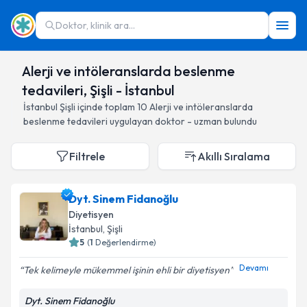
Doktor, klinik ara...
Alerji ve intöleranslarda beslenme
tedavileri, Şişli - İstanbul
İstanbul
Şişli
içinde toplam
10
Alerji ve intöleranslarda
beslenme tedavileri
uygulayan doktor - uzman bulundu
Filtrele
Akıllı Sıralama
Dyt. Sinem Fidanoğlu
Diyetisyen
İstanbul
, Şişli
5
(
1
Değerlendirme)
Devamı
Tek kelimeyle mükemmel işinin ehli bir diyetisyen
Dyt. Sinem Fidanoğlu