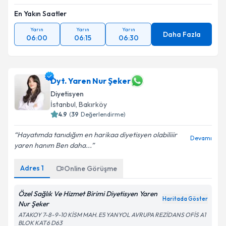
En Yakın Saatler
Yarın
Yarın
Yarın
Daha Fazla
06:00
06:15
06:30
Dyt. Yaren Nur Şeker
Diyetisyen
İstanbul
, Bakırköy
4.9
(
39
Değerlendirme)
Hayatımda tanıdığım en harikaa diyetisyen olabiliiir
Devamı
yaren hanım Ben daha...
Adres
1
Online Görüşme
Özel Sağlık Ve Hizmet Birimi Diyetisyen Yaren
Haritada Göster
Nur Şeker
ATAKOY 7-8-9-10 KİSM MAH. E5 YANYOL AVRUPA REZİDANS OFİS A1
BLOK KAT6 D63