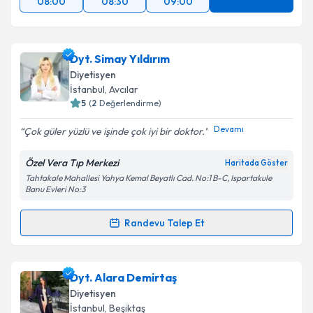
08:00
08:30
09:00
Dyt. Simay Yıldırım
Diyetisyen
İstanbul
, Avcılar
5
(
2
Değerlendirme)
Devamı
Çok güler yüzlü ve işinde çok iyi bir doktor.
Özel Vera Tıp Merkezi
Haritada Göster
Tahtakale Mahallesi Yahya Kemal Beyatlı Cad. No:1 B-C, Ispartakule
Banu Evleri No:3
Randevu Talep Et
Randevu Takvimi Talebi
Dyt. Simay Yıldırım
için randevu takvimi talebi
Dyt. Alara Demirtaş
oluşturun. Size bu uzmandan randevu almanız için bir
Diyetisyen
takvim hazırlandığında e-posta ile bilgilendireceğiz.
İstanbul
, Beşiktaş