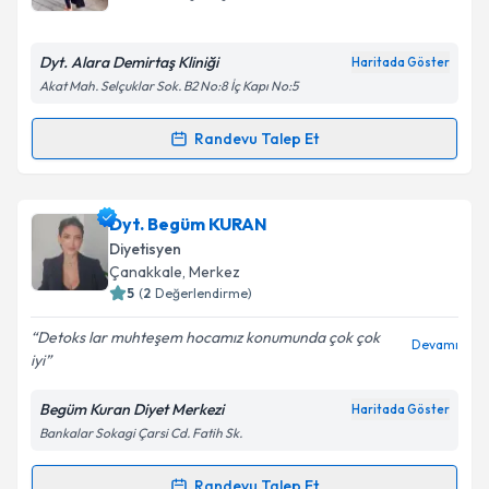
E-posta Adresiniz
Dyt. Alara Demirtaş Kliniği
Haritada Göster
Akat Mah. Selçuklar Sok. B2 No:8 İç Kapı No:5
Kişisel verilerimin işlenmesine ilişkin
Aydınlatma
Randevu Talep Et
Randevu Takvimi Talebi
Metni
'ni okudum ve kişisel verilerimin belirtilen
kapsamda işlenmesini kabul ediyorum.
Dyt. Alara Demirtaş
için randevu takvimi talebi
Dyt. Begüm KURAN
oluşturun. Size bu uzmandan randevu almanız için bir
Takvim Talebini Gönder
Diyetisyen
takvim hazırlandığında e-posta ile bilgilendireceğiz.
Çanakkale
, Merkez
5
(
2
Değerlendirme)
E-posta Adresiniz
Detoks lar muhteşem hocamız konumunda çok çok
Devamı
iyi
Begüm Kuran Diyet Merkezi
Haritada Göster
Kişisel verilerimin işlenmesine ilişkin
Aydınlatma
Bankalar Sokagi Çarsi Cd. Fatih Sk.
Metni
'ni okudum ve kişisel verilerimin belirtilen
kapsamda işlenmesini kabul ediyorum.
Randevu Talep Et