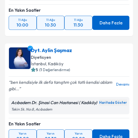
En Yakın Saatler
11 Ağu
11 Ağu
11 Ağu
Daha Fazla
10:00
10:30
11:30
Dyt. Aylin Şaşmaz
Diyetisyen
İstanbul
, Kadıköy
5
(
1
Değerlendirme)
ben kendisiyle ilk defa tanıştım çok tatlı kendisi ablam
Devamı
gibi...
Acıbadem Dr. Şinasi Can Hastanesi ( Kadıköy)
Haritada Göster
Tekin Sk. No:8, Acıbadem
En Yakın Saatler
Yarın
Yarın
Yarın
Daha Fazla