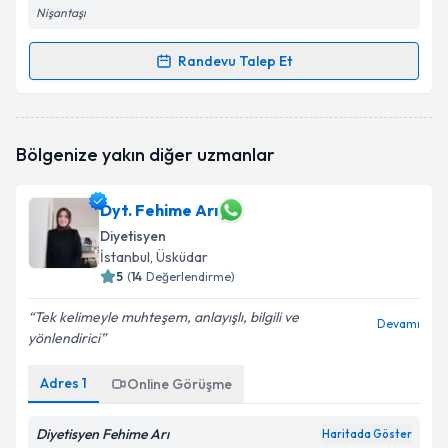
Nişantaşı
Randevu Talep Et
Randevu Takvimi Talebi
Dyt. Sinem Fidanoğlu
için randevu takvimi talebi
Bölgenize yakın diğer uzmanlar
oluşturun. Size bu uzmandan randevu almanız için bir
takvim hazırlandığında e-posta ile bilgilendireceğiz.
Dyt. Fehime Arı
E-posta Adresiniz
Diyetisyen
İstanbul
, Üsküdar
5
(
14
Değerlendirme)
Kişisel verilerimin işlenmesine ilişkin
Aydınlatma
Tek kelimeyle muhteşem, anlayışlı, bilgili ve
Devamı
Metni
'ni okudum ve kişisel verilerimin belirtilen
yönlendirici
kapsamda işlenmesini kabul ediyorum.
Adres
1
Online Görüşme
Takvim Talebini Gönder
Diyetisyen Fehime Arı
Haritada Göster