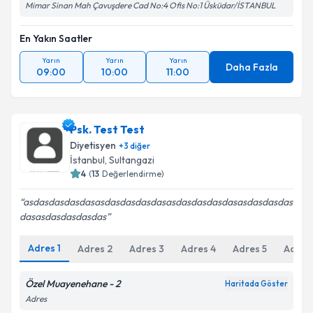
Mimar Sinan Mah Çavuşdere Cad No:4 Ofis No:1 Üsküdar/İSTANBUL
En Yakın Saatler
Yarın
Yarın
Yarın
Daha Fazla
09:00
10:00
11:00
Psk. Test Test
Diyetisyen
+
3
diğer
İstanbul
, Sultangazi
4
(
13
Değerlendirme)
asdasdasdasdasasdasdasdasdasasdasdasdasdasasdasdasdas
dasasdasdasdasdas
Adres
1
Adres
2
Adres
3
Adres
4
Adres
5
Adres
Özel Muayenehane - 2
Haritada Göster
Adres