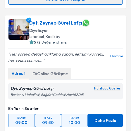
Randevu Takvimi Talebi
Takvim Talebini Gönder
Dyt. Begüm KURAN
için randevu takvimi talebi
Dyt. Zeynep Gürel Lafçı
oluşturun. Size bu uzmandan randevu almanız için bir
Diyetisyen
takvim hazırlandığında e-posta ile bilgilendireceğiz.
İstanbul
, Kadıköy
5
(
2
Değerlendirme)
E-posta Adresiniz
Her soruya detayli aciklama yapan, iletisimi kuvvetli,
Devamı
her seans sonrasi...
Adres
1
Kişisel verilerimin işlenmesine ilişkin
Online Görüşme
Aydınlatma
Metni
'ni okudum ve kişisel verilerimin belirtilen
kapsamda işlenmesini kabul ediyorum.
Dyt. Zeynep Gürel Lafçı
Haritada Göster
Bostancı Mahallesi, Bağdat Caddesi No:462 D:5
Takvim Talebini Gönder
En Yakın Saatler
13 Ağu
13 Ağu
13 Ağu
Daha Fazla
09:00
09:30
10:00