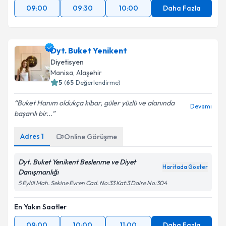
09:00
09:30
10:00
Daha Fazla
Dyt. Buket Yenikent
Diyetisyen
Manisa
, Alaşehir
5
(
65
Değerlendirme)
Buket Hanım oldukça kibar, güler yüzlü ve alanında
Devamı
başarılı bir...
Adres
1
Online Görüşme
Dyt. Buket Yenikent Beslenme ve Diyet
Haritada Göster
Danışmanlığı
5 Eylül Mah. Sekine Evren Cad. No:33 Kat:3 Daire No:304
En Yakın Saatler
09:00
10:00
11:00
Daha Fazla