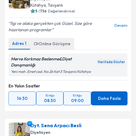
Kütahya
, Tavşanlı
5
(
756
Değerlendirme)
İlgi ve alaka gerçekten çok Güzel. Size göre
Devamı
hazırlanan programlar
Adres
1
Online Görüşme
Merve Korkmaz Beslenme&Diyet
Haritada Göster
Danışmanlığı
Yeni mah. Emet cad. No:26 Kat:3 Tavşanlı/Kütahya
En Yakın Saatler
10 Ağu
10 Ağu
16:30
Daha Fazla
08:30
09:00
Dyt. Sena Arpacı Besli
Diyetisyen