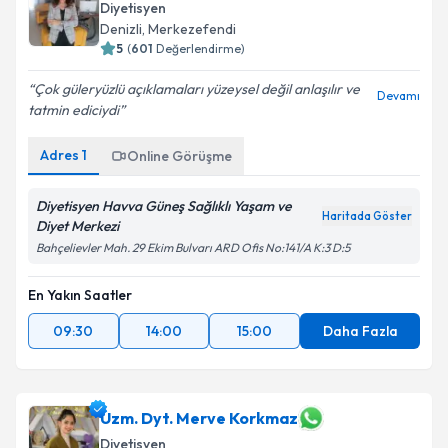
Diyetisyen
Denizli
, Merkezefendi
5
(
601
Değerlendirme)
Çok güleryüzlü açıklamaları yüzeysel değil anlaşılır ve
Devamı
tatmin ediciydi
Adres
1
Online Görüşme
Diyetisyen Havva Güneş Sağlıklı Yaşam ve
Haritada Göster
Diyet Merkezi
Bahçelievler Mah. 29 Ekim Bulvarı ARD Ofis No:141/A K:3 D:5
En Yakın Saatler
09:30
14:00
15:00
Daha Fazla
Uzm. Dyt. Merve Korkmaz
Diyetisyen