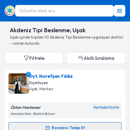
Doktor, klinik ara...
Akdeniz Tipi Beslenme, Uşak
Uşak
içinde toplam
10
Akdeniz Tipi Beslenme
uygulayan doktor
- uzman bulundu
Filtrele
Akıllı Sıralama
Dyt. Nurefşan Yıldız
Diyetisyen
Uşak
, Merkez
Öztan Hastanesi
Haritada Göster
Kemalöz Mah. Atatürk Bulvarı
Randevu Talep Et