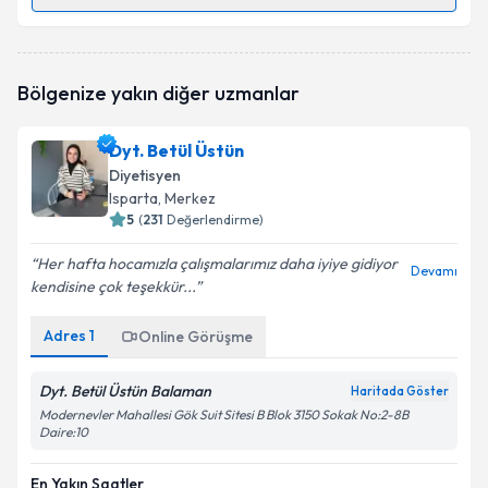
Randevu Takvimi Talebi
Dyt. Nurefşan Yıldız
için randevu takvimi talebi
Bölgenize yakın diğer uzmanlar
oluşturun. Size bu uzmandan randevu almanız için bir
takvim hazırlandığında e-posta ile bilgilendireceğiz.
Dyt. Betül Üstün
E-posta Adresiniz
Diyetisyen
Isparta
, Merkez
5
(
231
Değerlendirme)
Her hafta hocamızla çalışmalarımız daha iyiye gidiyor
Kişisel verilerimin işlenmesine ilişkin
Aydınlatma
Devamı
kendisine çok teşekkür...
Metni
'ni okudum ve kişisel verilerimin belirtilen
kapsamda işlenmesini kabul ediyorum.
Adres
1
Online Görüşme
Takvim Talebini Gönder
Dyt. Betül Üstün Balaman
Haritada Göster
Modernevler Mahallesi Gök Suit Sitesi B Blok 3150 Sokak No:2-8B
Daire:10
En Yakın Saatler