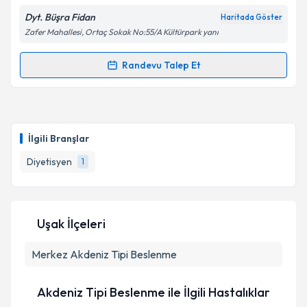
Dyt. Büşra Fidan
Haritada Göster
Kişisel verilerimin işlenmesine ilişkin
Aydınlatma
Zafer Mahallesi, Ortaç Sokak No:55/A Kültürpark yanı
Metni
'ni okudum ve kişisel verilerimin belirtilen
kapsamda işlenmesini kabul ediyorum.
Randevu Talep Et
Randevu Takvimi Talebi
Takvim Talebini Gönder
Dyt. Büşra Fidan
için randevu takvimi talebi
oluşturun. Size bu uzmandan randevu almanız için bir
İlgili Branşlar
takvim hazırlandığında e-posta ile bilgilendireceğiz.
Diyetisyen
1
E-posta Adresiniz
Uşak İlçeleri
Kişisel verilerimin işlenmesine ilişkin
Aydınlatma
Merkez
Metni
Akdeniz Tipi Beslenme
'ni okudum ve kişisel verilerimin belirtilen
kapsamda işlenmesini kabul ediyorum.
Akdeniz Tipi Beslenme ile İlgili Hastalıklar