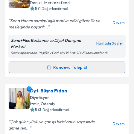
Denizli
, Merkezefendi
5
(
1
Değerlendirme)
Sena Hanım samimi ilgili motive edici güvenilir ve
Devamı
mesleğinde başarılı...
Sena+Plus Beslenme ve Diyet Danışma
Haritada Göster
Merkezi
Sıra kapılar Mah. Yeşilköy Cad. No:19 Kat:3 D:23 Merkezefendi
Randevu Talep Et
Randevu Takvimi Talebi
Dyt. Sena Arpacı Besli
için randevu takvimi talebi
Dyt. Büşra Fidan
oluşturun. Size bu uzmandan randevu almanız için bir
Diyetisyen
takvim hazırlandığında e-posta ile bilgilendireceğiz.
İzmir
, Ödemiş
5
(
3
Değerlendirme)
E-posta Adresiniz
Çok güler yüzlü ve çok iyi birisi onun sayesinde
Devamı
gitmeyen...