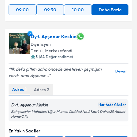
09:00
09:30
10:00
Daha Fazla
Dyt. Ayşenur Keskin
Diyetisyen
Denizli
, Merkezefendi
5
(
84
Değerlendirme)
İlk defa gittim daha öncede diyetisyen geçmişim
Devamı
vardı. ama Ayşenur...
Adres
1
Adres
2
Dyt. Ayşenur Keskin
Haritada Göster
Bahçelievler Mahallesi Uğur Mumcu Caddesi No:2 Kat:4 Daire:28 Adalet
Home Ofis
En Yakın Saatler