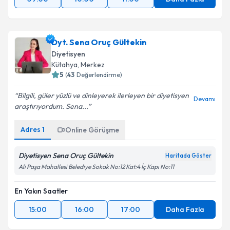
Dyt. Sena Oruç Gültekin
Diyetisyen
Kütahya
, Merkez
5
(
43
Değerlendirme)
Bilgili, güler yüzlü ve dinleyerek ilerleyen bir diyetisyen
Devamı
araştırıyordum. Sena...
Adres
1
Online Görüşme
Diyetisyen Sena Oruç Gültekin
Haritada Göster
Ali Paşa Mahallesi Belediye Sokak No:12 Kat:4 İç Kapı No:11
En Yakın Saatler
15:00
16:00
17:00
Daha Fazla