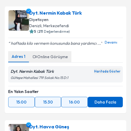
Dyt. Nermin Kabak Türk
Diyetisyen
Denizli
, Merkezefendi
5
(
211
Değerlendirme)
Devamı
haftada kilo vermem konusunda bana yardımcı ...
Adres
1
Online Görüşme
Dyt. Nermin Kabak Türk
Haritada Göster
Gültepe Mahallesi 719 Sokak No:15 D:1
En Yakın Saatler
15:00
15:30
16:00
Daha Fazla
Dyt. Havva Güneş