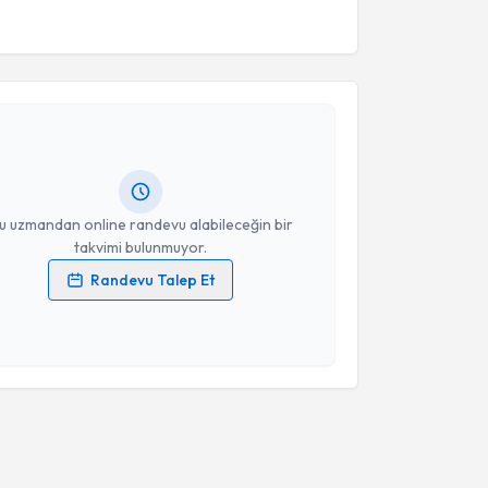
akvimi Talebi
şmanı Nihansu Serter
için randevu takvimi talebi
Size bu uzmandan randevu almanız için bir takvim
ında e-posta ile bilgilendireceğiz.
resiniz
u uzmandan online randevu alabileceğin bir
takvimi bulunmuyor.
Randevu Talep Et
 verilerimin işlenmesine ilişkin
Aydınlatma Metni
'ni
 ve kişisel verilerimin belirtilen kapsamda
esini kabul ediyorum.
Takvim Talebini Gönder