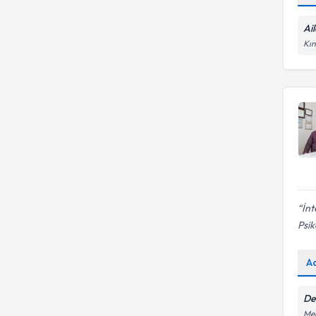
Ai
Kın
İnt
Psik
A
De
Me