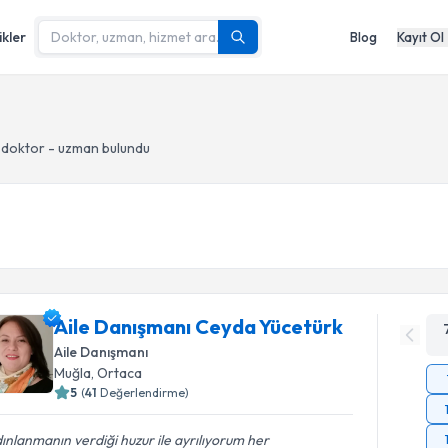
ikler
Blog
Kayıt Ol
 doktor - uzman bulundu
Aile Danışmanı Ceyda Yücetürk
Aile Danışmanı
Muğla
, Ortaca
5
(
41
Değerlendirme)
ınlanmanın verdiği huzur ile ayrılıyorum her