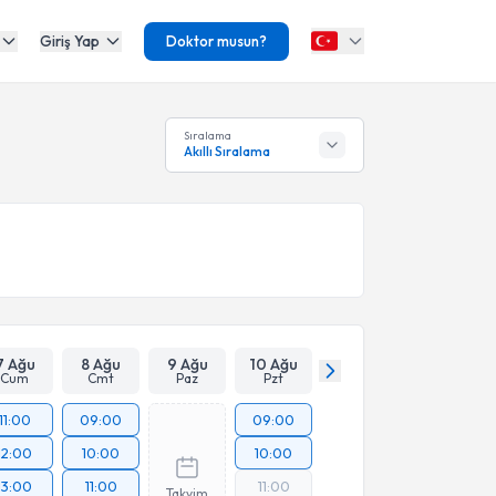
Giriş Yap
Doktor musun?
Sıralama
Akıllı Sıralama
7 Ağu
8 Ağu
9 Ağu
10 Ağu
Cum
Cmt
Paz
Pzt
11:00
09:00
09:00
12:00
10:00
10:00
13:00
11:00
11:00
Takvim