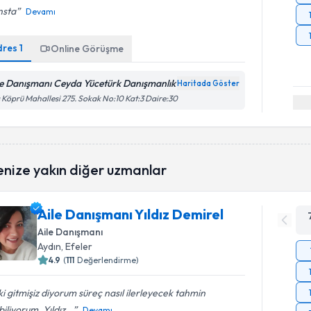
nsta
Devamı
dres
1
Online Görüşme
le Danışmanı Ceyda Yücetürk Danışmanlık
Haritada Göster
 Köprü Mahallesi 275. Sokak No:10 Kat:3 Daire:30
enize yakın diğer uzmanlar
Aile Danışmanı Yıldız Demirel
Aile Danışmanı
Aydın
, Efeler
4.9
(
111
Değerlendirme)
 ki gitmişiz diyorum süreç nasıl ilerleyecek tahmin
iliyorum. Yıldız...
Devamı