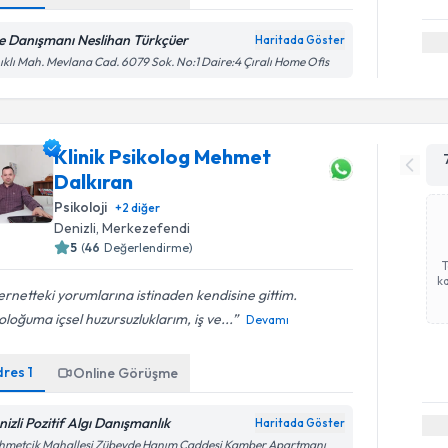
le Danışmanı Neslihan Türkçüer
Haritada Göster
ıklı Mah. Mevlana Cad. 6079 Sok. No:1 Daire:4 Çıralı Home Ofis
Klinik Psikolog Mehmet
Dalkıran
Psikoloji
+
2
diğer
Denizli
, Merkezefendi
5
(
46
Değerlendirme)
ka
ernetteki yorumlarına istinaden kendisine gittim.
oloğuma içsel huzursuzluklarım, iş ve...
Devamı
dres
1
Online Görüşme
nizli Pozitif Algı Danışmanlık
Haritada Göster
hmetçik Mahallesi Zübeyde Hanım Caddesi Kamber Apartmanı