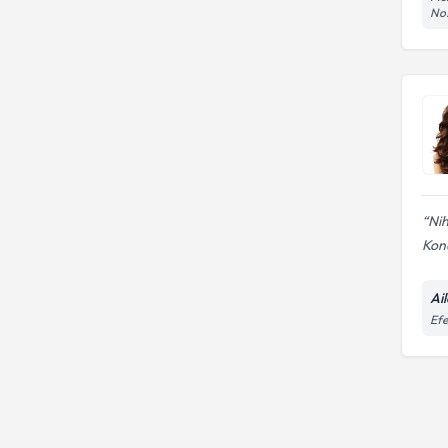
No:
Nih
Konu
Ai
Efe