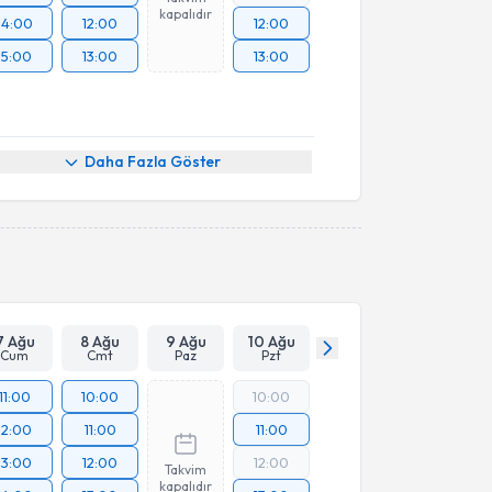
kapalıdır
14:00
12:00
12:00
15:00
13:00
13:00
Daha Fazla Göster
7 Ağu
8 Ağu
9 Ağu
10 Ağu
Cum
Cmt
Paz
Pzt
11:00
10:00
10:00
12:00
11:00
11:00
13:00
12:00
12:00
Takvim
kapalıdır