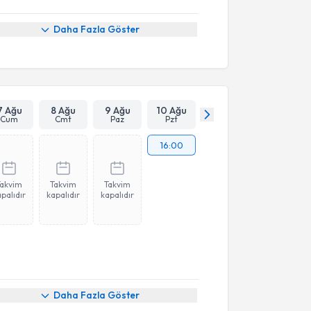
Daha Fazla Göster
7 Ağu
8 Ağu
9 Ağu
10 Ağu
Cum
Cmt
Paz
Pzt
16:00
Takvim
Takvim
Takvim
palıdır
kapalıdır
kapalıdır
Daha Fazla Göster