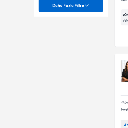
Mezuniyet
Ağlama ve Öfke Nöbetleri
Daha Fazla Filtre
Ka
Aile Danışmanlığı
Ünvan
Aile Danışmanlığı
Efe
Aile (Evlilik, Çift) Danışmanlığı
Aile İçi İletişimsizlik
İSTANBUL ÜNİVERSİTESİ
Anne - Baba Ayrılığı
Aile İçi İletişim
Aile Danışmanı
Anne-baba-çocuk ilişkisi
Ailede yas süreci
Bebek, Çocuk, Ergen
Boşanma Danışmanlığı
Danışmanlığı
Davranış Problemleri
Boşanmanın çocuklar üzerinde
etkisi
Dikkat Eksikliği Hiperaktivite
Çocuk-Ergen-Yetişkin
Bozukluğu (DEHB)
Danışmanlığı
Dikkat Eksikliği Ve
Dikkat Eksikliği Hiperaktivite
Har
Hiperaktivite
Bozukluğu (DEHB)
kesi
Dikkat Eksikliği
Disleksi (Okuma Bozukluğu)
A
Eft uygulama