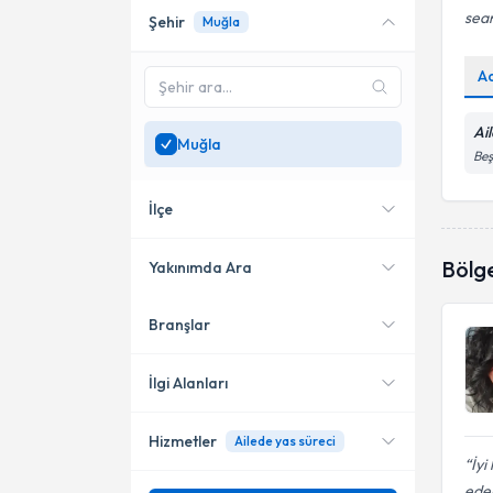
sea
Şehir
Muğla
Online danışmanlık sunan
uzmanları göster
A
Sadece
Muğla
bölgesinde
uzman ara
Ai
Muğla
Beş
İlçe
Bölg
Yakınımda Ara
Branşlar
Konumuma yakın uzmanları
Ortaca
göster
İlgi Alanları
Hizmetler
Ailede yas süreci
Aile Danışmanı
İyi
edeb