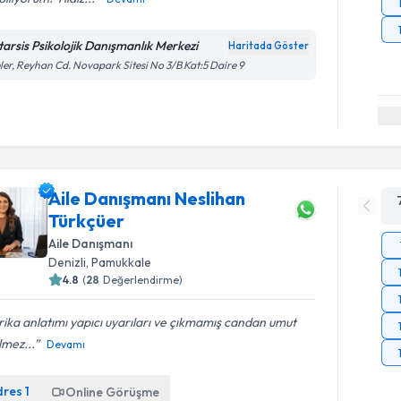
tarsis Psikolojik Danışmanlık Merkezi
Haritada Göster
ler, Reyhan Cd. Novapark Sitesi No 3/B Kat:5 Daire 9
Aile Danışmanı Neslihan
Türkçüer
Aile Danışmanı
Denizli
, Pamukkale
4.8
(
28
Değerlendirme)
ika anlatımı yapıcı uyarıları ve çıkmamış candan umut
lmez...
Devamı
dres
1
Online Görüşme