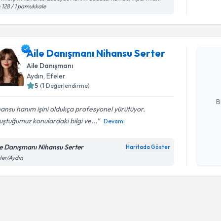
 128 / 1 pamukkale
Randevu T
Aile Danı
Aile Danışmanı Nihansu Serter
oluşturun. 
Aile Danışmanı
hazırlandığ
Aydın
, Efeler
5
(
1
Değerlendirme)
E-posta Ad
B
ansu hanım işini oldukça profesyonel yürütüyor.
ştuğumuz konulardaki bilgi ve...
Devamı
Kişisel
okudum
le Danışmanı Nihansu Serter
Haritada Göster
işlenm
ler/Aydın