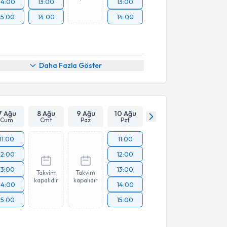
14:00
13:00
13:00
15:00
14:00
14:00
Daha Fazla Göster
7 Ağu
8 Ağu
9 Ağu
10 Ağu
Cum
Cmt
Paz
Pzt
11:00
11:00
12:00
12:00
13:00
13:00
Takvim
Takvim
kapalıdır
kapalıdır
14:00
14:00
15:00
15:00