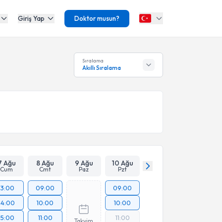
Giriş Yap
Doktor musun?
Sıralama
Akıllı Sıralama
7 Ağu
8 Ağu
9 Ağu
10 Ağu
Cum
Cmt
Paz
Pzt
13:00
09:00
09:00
14:00
10:00
10:00
15:00
11:00
11:00
Takvim