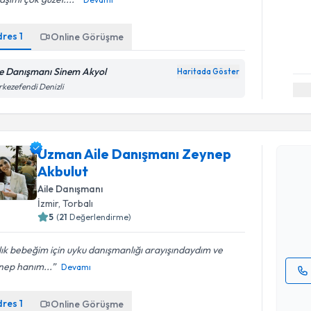
dres
1
Online Görüşme
le Danışmanı Sinem Akyol
Haritada Göster
kezefendi Denizli
Randevu T
Uzman Aile Danışmanı Zeynep
Uzman Ail
Akbulut
talebi oluş
Aile Danışmanı
takvim hazı
İzmir
, Torbalı
5
(
21
Değerlendirme)
E-posta Ad
ık bebeğim için uyku danışmanlığı arayışındaydım ve
nep hanım...
Devamı
Kişisel
dres
1
Online Görüşme
okudum