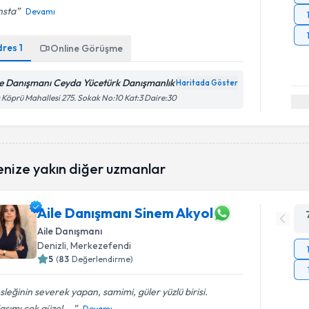
nsta
Devamı
dres
1
Online Görüşme
le Danışmanı Ceyda Yücetürk Danışmanlık
Haritada Göster
 Köprü Mahallesi 275. Sokak No:10 Kat:3 Daire:30
enize yakın diğer uzmanlar
Aile Danışmanı Sinem Akyol
Aile Danışmanı
Denizli
, Merkezefendi
5
(
83
Değerlendirme)
leğinin severek yapan, samimi, güler yüzlü birisi.
aşımı çok güzel....
Devamı