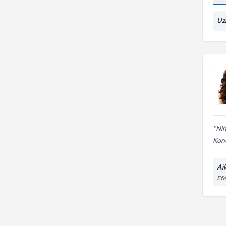
Eft uygulama
Uz
Nih
Konu
Ai
Efe