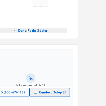
Daha Fazla Göster
akvimi Talebi
e Danışmanı Zeynep Akbulut
için randevu takvimi
turun. Size bu uzmandan randevu almanız için bir
rlandığında e-posta ile bilgilendireceğiz.
resiniz
Takvim mevcut değil.
0 (850) 474 11 87
Randevu Talep Et
 verilerimin işlenmesine ilişkin
Aydınlatma Metni
'ni
 ve kişisel verilerimin belirtilen kapsamda