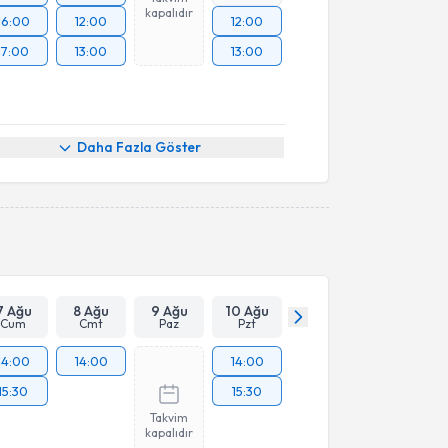
kapalıdır
16:00
12:00
12:00
17:00
13:00
13:00
Daha Fazla Göster
7 Ağu
8 Ağu
9 Ağu
10 Ağu
Cum
Cmt
Paz
Pzt
14:00
14:00
14:00
15:30
15:30
Takvim
kapalıdır