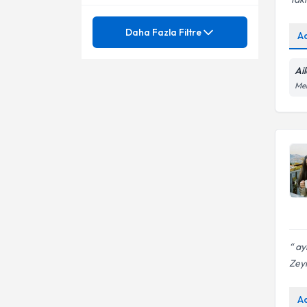
Mezuniyet
Ağlama ve Öfke Nöbetleri
Daha Fazla Filtre
A
Aile Danışmanlığı
Ünvan
Aile Danışmanlığı
Ai
Aile (Evlilik, Çift) Danışmanlığı
Mer
Aile İçi İletişimsizlik
İSTANBUL ÜNİVERSİTESİ
Anne - Baba Ayrılığı
Aile İçi İletişim
Aile Danışmanı
Anne-baba-çocuk ilişkisi
Ailede yas süreci
Bebek, Çocuk, Ergen
Boşanma Danışmanlığı
Danışmanlığı
Davranış Problemleri
Boşanmanın çocuklar üzerinde
etkisi
Dikkat Eksikliği Hiperaktivite
Çocuk-Ergen-Yetişkin
Bozukluğu (DEHB)
ayl
Danışmanlığı
Dikkat Eksikliği Ve
Zey
Dikkat Eksikliği Hiperaktivite
Hiperaktivite
Bozukluğu (DEHB)
Dikkat Eksikliği
Disleksi (Okuma Bozukluğu)
A