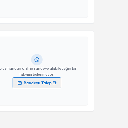
esini kabul ediyorum.
akvimi Talebi
Takvim Talebini Gönder
şmanı Nihansu Serter
için randevu takvimi talebi
Size bu uzmandan randevu almanız için bir takvim
ında e-posta ile bilgilendireceğiz.
resiniz
u uzmandan online randevu alabileceğin bir
takvimi bulunmuyor.
Randevu Talep Et
 verilerimin işlenmesine ilişkin
Aydınlatma Metni
'ni
 ve kişisel verilerimin belirtilen kapsamda
esini kabul ediyorum.
Takvim Talebini Gönder