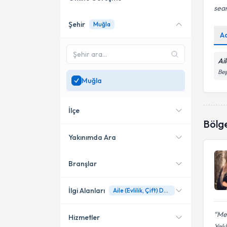
sea
Şehir
Muğla
Online danışmanlık sunan
A
uzmanları göster
Sadece
Muğla
bölgesinde
Ai
uzman ara
Beş
Muğla
İlçe
Bölg
Yakınımda Ara
Branşlar
Konumuma yakın uzmanları
Ortaca
göster
İlgi Alanları
Aile (Evlilik, Çift) Danışmanlığı
Mes
Hizmetler
Aile Danışmanı
Yakl