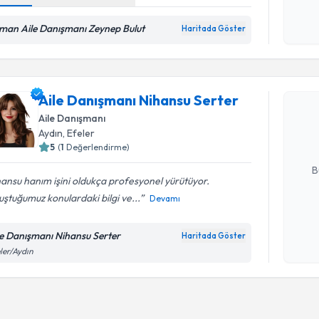
işlenm
man Aile Danışmanı Zeynep Bulut
Haritada Göster
Randevu T
Aile Danı
Aile Danışmanı Nihansu Serter
oluşturun. 
Aile Danışmanı
hazırlandığ
Aydın
, Efeler
5
(
1
Değerlendirme)
E-posta Ad
B
ansu hanım işini oldukça profesyonel yürütüyor.
ştuğumuz konulardaki bilgi ve...
Devamı
Kişisel
okudum
le Danışmanı Nihansu Serter
Haritada Göster
işlenm
ler/Aydın