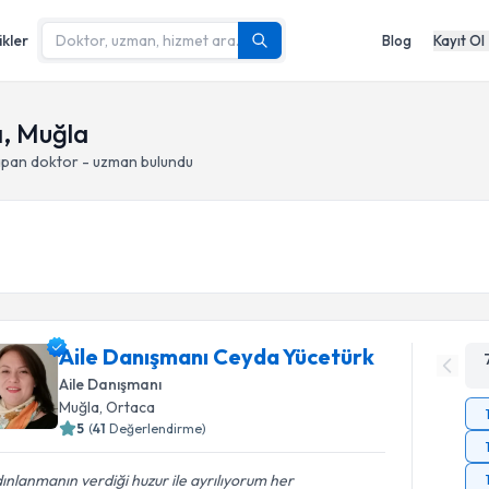
ikler
Blog
Kayıt Ol
ğı, Muğla
apan doktor - uzman bulundu
Aile Danışmanı Ceyda Yücetürk
Aile Danışmanı
Muğla
, Ortaca
5
(
41
Değerlendirme)
ınlanmanın verdiği huzur ile ayrılıyorum her