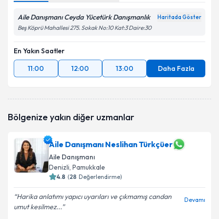
Aile Danışmanı Ceyda Yücetürk Danışmanlık
Haritada Göster
Beş Köprü Mahallesi 275. Sokak No:10 Kat:3 Daire:30
En Yakın Saatler
11:00
12:00
13:00
Daha Fazla
Bölgenize yakın diğer uzmanlar
Aile Danışmanı Neslihan Türkçüer
Aile Danışmanı
Denizli
, Pamukkale
4.8
(
28
Değerlendirme)
Harika anlatımı yapıcı uyarıları ve çıkmamış candan
Devamı
umut kesilmez...