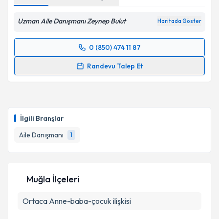
Uzman Aile Danışmanı Zeynep Bulut
Haritada Göster
0 (850) 474 11 87
Randevu Takvimi Talebi
Randevu Talep Et
Uzman Aile Danışmanı Zeynep Akbulut
için
randevu takvimi talebi oluşturun. Size bu uzmandan
randevu almanız için bir takvim hazırlandığında e-
posta ile bilgilendireceğiz.
İlgili Branşlar
E-posta Adresiniz
Aile Danışmanı
1
Muğla İlçeleri
Kişisel verilerimin işlenmesine ilişkin
Aydınlatma
Metni
'ni okudum ve kişisel verilerimin belirtilen
Ortaca
Anne-baba-çocuk ilişkisi
kapsamda işlenmesini kabul ediyorum.