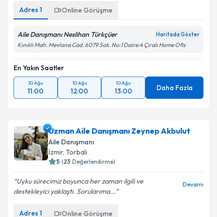
Adres
1
Online Görüşme
Aile Danışmanı Neslihan Türkçüer
Haritada Göster
Kınıklı Mah. Mevlana Cad. 6079 Sok. No:1 Daire:4 Çıralı Home Ofis
En Yakın Saatler
10 Ağu
10 Ağu
10 Ağu
Daha Fazla
11:00
12:00
13:00
Uzman Aile Danışmanı Zeynep Akbulut
Aile Danışmanı
İzmir
, Torbalı
5
(
23
Değerlendirme)
Uyku sürecimiz boyunca her zaman ilgili ve
Devamı
destekleyici yaklaştı. Sorularıma...
Adres
1
Online Görüşme