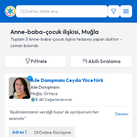
Doktor, klinik ara...
Anne-baba-çocuk ilişkisi, Muğla
Toplam
3
Anne-baba-çocuk ilişkisi
tedavisi yapan doktor -
uzman bulundu
Filtrele
Akıllı Sıralama
Aile Danışmanı Ceyda Yücetürk
Aile Danışmanı
Muğla
, Ortaca
5
(
41
Değerlendirme)
Aydınlanmanın verdiği huzur ile ayrılıyorum her
Devamı
seansta
Adres
1
Online Görüşme