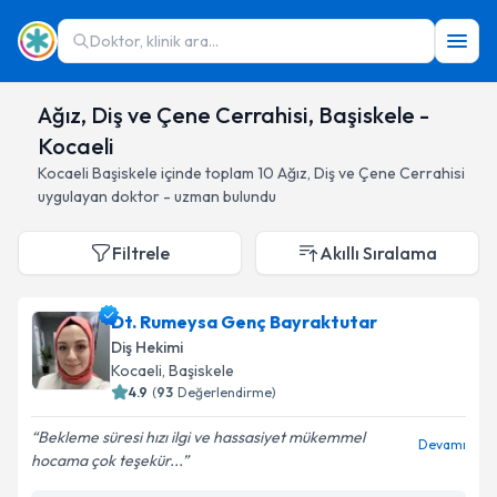
Doktor, klinik ara...
Ağız, Diş ve Çene Cerrahisi, Başiskele -
Kocaeli
Kocaeli
Başiskele
içinde toplam
10
Ağız, Diş ve Çene Cerrahisi
uygulayan doktor - uzman bulundu
Filtrele
Akıllı Sıralama
Dt. Rumeysa Genç Bayraktutar
Diş Hekimi
Kocaeli
, Başiskele
4.9
(
93
Değerlendirme)
Bekleme süresi hızı ilgi ve hassasiyet mükemmel
Devamı
hocama çok teşekür...