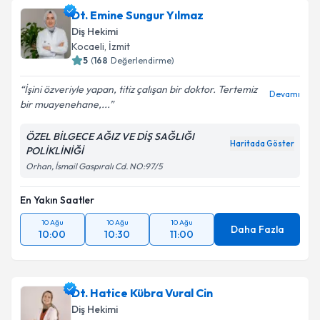
oluşturun. Size bu uzmandan randevu almanız için bir
Dt. Emine Sungur Yılmaz
takvim hazırlandığında e-posta ile bilgilendireceğiz.
Diş Hekimi
E-posta Adresiniz
Kocaeli
, İzmit
5
(
168
Değerlendirme)
İşini özveriyle yapan, titiz çalışan bir doktor. Tertemiz
Devamı
bir muayenehane,...
Kişisel verilerimin işlenmesine ilişkin
Aydınlatma
Metni
'ni okudum ve kişisel verilerimin belirtilen
ÖZEL BİLGECE AĞIZ VE DİŞ SAĞLIĞI
kapsamda işlenmesini kabul ediyorum.
Haritada Göster
POLİKLİNİĞİ
Orhan, İsmail Gaspıralı Cd. NO:97/5
Takvim Talebini Gönder
En Yakın Saatler
10 Ağu
10 Ağu
10 Ağu
Daha Fazla
10:00
10:30
11:00
Dt. Hatice Kübra Vural Cin
Diş Hekimi