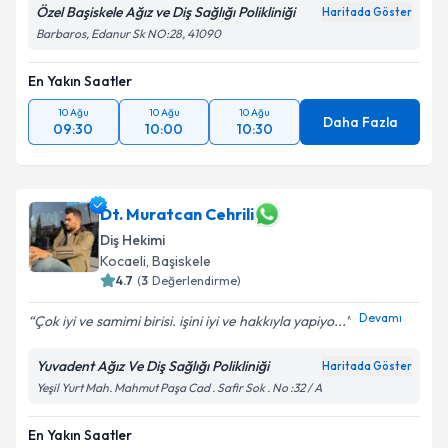
Özel Başiskele Ağız ve Diş Sağlığı Polikliniği
Haritada Göster
Barbaros, Edanur Sk NO:28, 41090
En Yakın Saatler
10 Ağu
10 Ağu
10 Ağu
Daha Fazla
09:30
10:00
10:30
Dt. Muratcan Cehrili
Diş Hekimi
Kocaeli
, Başiskele
4.7
(
3
Değerlendirme)
Devamı
Çok iyi ve samimi birisi. işini iyi ve hakkıyla yapiyo...
Yuvadent Ağız Ve Diş Sağlığı Polikliniği
Haritada Göster
Yeşil Yurt Mah. Mahmut Paşa Cad . Safir Sok . No :32 / A
En Yakın Saatler