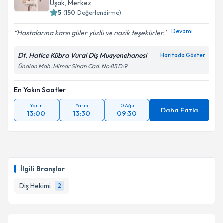
Uşak
, Merkez
5
(
150
Değerlendirme)
Devamı
Hastalarına karsı güler yüzlü ve nazik teşekürler.
Dt. Hatice Kübra Vural Diş Muayenehanesi
Haritada Göster
Ünalan Mah. Mimar Sinan Cad. No:85 D:9
En Yakın Saatler
Yarın
Yarın
10 Ağu
Daha Fazla
13:00
13:30
09:30
İlgili Branşlar
Diş Hekimi
2