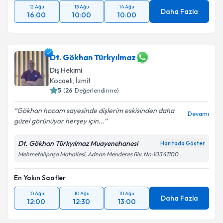
12 Ağu
13 Ağu
14 Ağu
Daha Fazla
16:00
10:00
10:00
Dt. Gökhan Türkyılmaz
Diş Hekimi
Kocaeli
, İzmit
5
(
26
Değerlendirme)
Gökhan hocam sayesinde dişlerim eskisinden daha
Devamı
güzel görünüyor herşey için...
Dt. Gökhan Türkyılmaz Muayenehanesi
Haritada Göster
Mehmetalipaşa Mahallesi, Adnan Menderes Blv. No:103 41100
En Yakın Saatler
10 Ağu
10 Ağu
10 Ağu
Daha Fazla
12:00
12:30
13:00