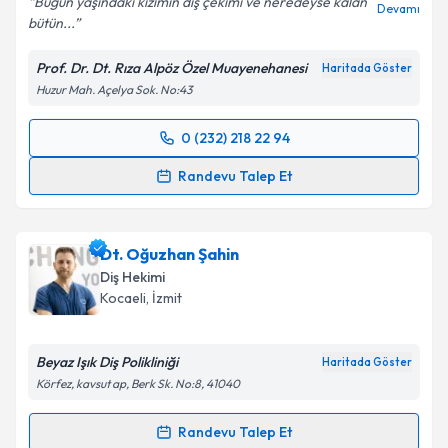
Bugün yaşındaki kızımın diş çekimi ve neredeyse kalan
Devamı
bütün...
Prof. Dr. Dt. Rıza Alpöz Özel Muayenehanesi
Haritada Göster
Huzur Mah. Açelya Sok. No:43
0 (232) 218 22 94
Randevu Takvimi Talebi
Randevu Talep Et
Prof. Dr. Dt. Ali Rıza Alpöz
için randevu takvimi
talebi oluşturun. Size bu uzmandan randevu almanız
Dt. Oğuzhan Şahin
için bir takvim hazırlandığında e-posta ile
bilgilendireceğiz.
Diş Hekimi
Kocaeli
, İzmit
E-posta Adresiniz
Beyaz Işık Diş Polikliniği
Haritada Göster
Körfez, kavsut ap, Berk Sk. No:8, 41040
Kişisel verilerimin işlenmesine ilişkin
Aydınlatma
Randevu Talep Et
Metni
'ni okudum ve kişisel verilerimin belirtilen
Randevu Takvimi Talebi