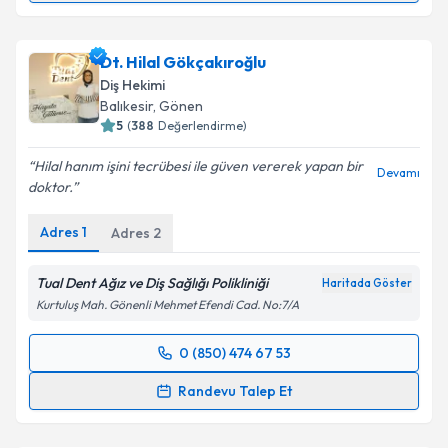
kapsamda işlenmesini kabul ediyorum.
Dt. Oğuzhan Şahin
için randevu takvimi talebi
Dt. Hilal Gökçakıroğlu
Takvim Talebini Gönder
oluşturun. Size bu uzmandan randevu almanız için bir
Diş Hekimi
takvim hazırlandığında e-posta ile bilgilendireceğiz.
Balıkesir
, Gönen
5
(
388
Değerlendirme)
E-posta Adresiniz
Hilal hanım işini tecrübesi ile güven vererek yapan bir
Devamı
doktor.
Adres
1
Adres
2
Kişisel verilerimin işlenmesine ilişkin
Aydınlatma
Metni
'ni okudum ve kişisel verilerimin belirtilen
kapsamda işlenmesini kabul ediyorum.
Tual Dent Ağız ve Diş Sağlığı Polikliniği
Haritada Göster
Kurtuluş Mah. Gönenli Mehmet Efendi Cad. No:7/A
Takvim Talebini Gönder
0 (850) 474 67 53
Randevu Takvimi Talebi
Randevu Talep Et
Dt. Hilal Gökçakıroğlu
için randevu takvimi talebi