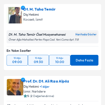
Dt. M. Taha Temür
Diş Hekimi
Kocaeli
, İzmit
Dt. M. Taha Temür Özel Muayenehanesi
Haritada Göster
Ömer Ağa Mahallesi Pertev Paşa Cad. Yeni Cuma Apt. 11 B
En Yakın Saatler
10 Ağu
10 Ağu
10 Ağu
Daha Fazla
09:00
09:30
10:00
Prof. Dr. Dt. Ali Rıza Alpöz
Diş Hekimi
+
1
diğer
İzmir
, Narlıdere
5
(
2
Değerlendirme)