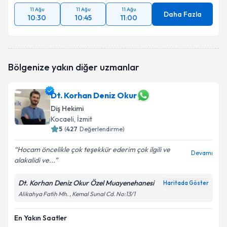
11 Ağu
11 Ağu
11 Ağu
Daha Fazla
10:30
10:45
11:00
Bölgenize yakın diğer uzmanlar
Dt. Korhan Deniz Okur
Diş Hekimi
Kocaeli
, İzmit
5
(
427
Değerlendirme)
Hocam öncelikle çok teşekkür ederim çok ilgili ve
Devamı
alakalidi ve...
Dt. Korhan Deniz Okur Özel Muayenehanesi
Haritada Göster
Alikahya Fatih Mh. , Kemal Sunal Cd. No:13/1
En Yakın Saatler