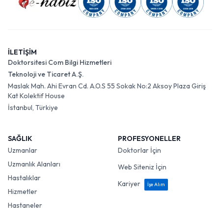
İLETİŞİM
Doktorsitesi Com Bilgi Hizmetleri
Teknoloji ve Ticaret A.Ş.
Maslak Mah. Ahi Evran Cd. A.O.S 55 Sokak No:2 Aksoy Plaza Giriş
Kat Kolektif House
İstanbul, Türkiye
SAĞLIK
PROFESYONELLER
Uzmanlar
Doktorlar İçin
Uzmanlık Alanları
Web Siteniz İçin
Hastalıklar
Kariyer
İşe Alım
Hizmetler
Hastaneler