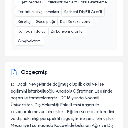
Dişeti tedavisi
Yumuşak ve Sert Doku Greftleme
Yer tutucu uygulamaları
Serbest Diş Eti Grefti
Küretaj
Gece plağı
Kist Rezeksiyonu
Kompozit dolgu
Zirkonyum kronlar
Gingivektomi
Özgeçmiş
13. Ocak Nevşehir de doğmuş olup ilk okul ve lise
eğitimini İstanbulluoğlu Anadolu Öğretmen Lisesinde
başarı ile tamamlamıştır. 2016 yılında Kocaeli
Üniversitesi Diş Hekimliği Fakültesini başarı ile
kazanarak mezun olmuştur. Eğitimi süresince kendini
ve diş hekimliği perspektifini geliştirme şansı olmuştur.
Mezuniyet sonrasında Kocaeli de bulunan Ağız ve Diş