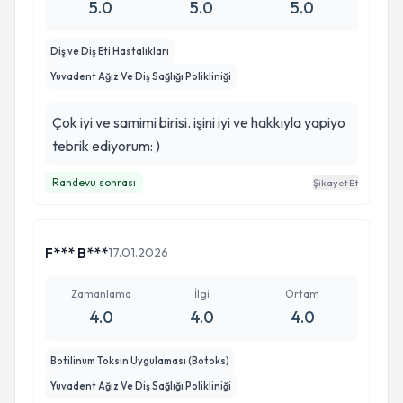
5.0
5.0
5.0
Diş ve Diş Eti Hastalıkları
Yuvadent Ağız Ve Diş Sağlığı Polikliniği
Çok iyi ve samimi birisi. işini iyi ve hakkıyla yapiyo
tebrik ediyorum: )
Randevu sonrası
Şikayet Et
F*** B***
17.01.2026
Zamanlama
İlgi
Ortam
4.0
4.0
4.0
Botilinum Toksin Uygulaması (Botoks)
Yuvadent Ağız Ve Diş Sağlığı Polikliniği