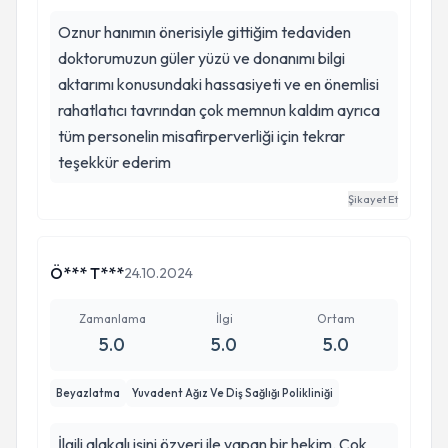
Oznur hanımın önerisiyle gittiğim tedaviden
doktorumuzun güler yüzü ve donanımı bilgi
aktarımı konusundaki hassasiyeti ve en önemlisi
rahatlatıcı tavrından çok memnun kaldım ayrıca
tüm personelin misafirperverliği için tekrar
teşekkür ederim
Şikayet Et
Ö*** T***
24.10.2024
Zamanlama
İlgi
Ortam
5.0
5.0
5.0
Beyazlatma
Yuvadent Ağız Ve Diş Sağlığı Polikliniği
İlgili alakalı işini özveri ile yapan bir hekim. Çok