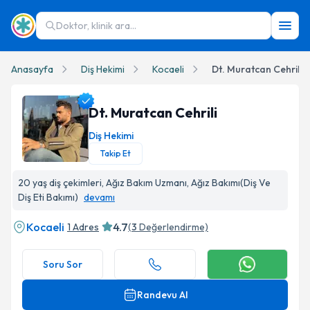
Doktor, klinik ara...
Anasayfa
Diş Hekimi
Kocaeli
Dt. Muratcan Cehrili
Dt. Muratcan Cehrili
Diş Hekimi
Takip Et
Dt. Muratcan Cehrili Profil Fotoğrafı
20 yaş diş çekimleri, Ağız Bakım Uzmanı, Ağız Bakımı(Diş Ve
Diş Eti Bakımı)
devamı
Kocaeli
4.7
1 Adres
(
3
Değerlendirme)
Soru Sor
Randevu Al