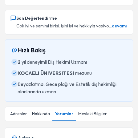
Son Değerlendirme
Çok iyi ve samimi birisi. işini iyi ve hakkıyla yapiyo...
devamı
Hızlı Bakış
2
yıl deneyimli Diş Hekimi Uzmanı
KOCAELI ÜNIVERSITESI
mezunu
Beyazlatma, Gece plağı ve Estetik diş hekimliği
alanlarında uzman
Adresler
Hakkında
Yorumlar
Mesleki Bilgiler