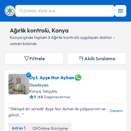
Doktor, klinik ara...
Ağırlık kontrolü, Konya
Konya
içinde toplam
6
Ağırlık kontrolü
uygulayan doktor -
uzman bulundu
Filtrele
Akıllı Sıralama
Dyt. Ayşe Nur Ayhan
Diyetisyen
Konya
, Selçuklu
5
(
68
Değerlendirme)
Yaklaşık bir süredir Ayşe Nur Ayhan ile çalışıyorum ve
Devamı
gönül...
Adres
1
Online Görüşme