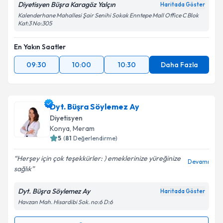
Diyetisyen Büşra Karagöz Yalçın
Haritada Göster
Kalenderhane Mahallesi Şair Senihi Sokak Enntepe Mall Office C Blok
Kat:3 No:305
En Yakın Saatler
09:30
10:00
10:30
Daha Fazla
Dyt. Büşra Söylemez Ay
Diyetisyen
Konya
, Meram
5
(
81
Değerlendirme)
Herşey için çok teşekkürler: ) emeklerinize yüreğinize
Devamı
sağlık
Dyt. Büşra Söylemez Ay
Haritada Göster
Havzan Mah. Hisardibi Sok. no:6 D:6