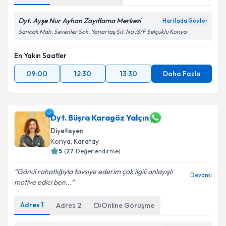
Dyt. Ayşe Nur Ayhan Zayıflama Merkezi
Haritada Göster
Sancak Mah. Sevenler Sok. Yanartaş Sit. No :8/F Selçuklu Konya
En Yakın Saatler
09:00
12:30
13:30
Daha Fazla
Dyt. Büşra Karagöz Yalçın
Diyetisyen
Konya
, Karatay
5
(
27
Değerlendirme)
Gönül rahatlığıyla tavsiye ederim çok ilgili anlayışlı
Devamı
motive edici ben...
Adres
1
Adres
2
Online Görüşme