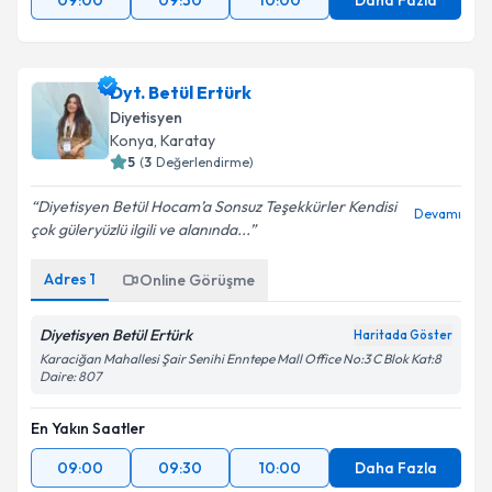
09:00
09:30
10:00
Daha Fazla
Dyt. Betül Ertürk
Diyetisyen
Konya
, Karatay
5
(
3
Değerlendirme)
Diyetisyen Betül Hocam’a Sonsuz Teşekkürler Kendisi
Devamı
çok güleryüzlü ilgili ve alanında...
Adres
1
Online Görüşme
Diyetisyen Betül Ertürk
Haritada Göster
Karaciğan Mahallesi Şair Senihi Enntepe Mall Office No:3 C Blok Kat:8
Daire: 807
En Yakın Saatler
09:00
09:30
10:00
Daha Fazla