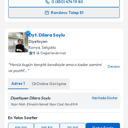
0 (850) 474 19 80
Randevu Takvimi Talebi
Randevu Talep Et
Dyt. Büşra Söylemez Ay
için randevu takvimi talebi
oluşturun. Size bu uzmandan randevu almanız için bir
Dyt. Dilara Soylu
takvim hazırlandığında e-posta ile bilgilendireceğiz.
Diyetisyen
E-posta Adresiniz
Konya
, Selçuklu
5
(
4
Değerlendirme)
Henüz bugün tanıştık kendisiyle ama o kadar samimi
Devamı
ve pozitif...
Kişisel verilerimin işlenmesine ilişkin
Aydınlatma
Metni
'ni okudum ve kişisel verilerimin belirtilen
Adres
1
Online Görüşme
kapsamda işlenmesini kabul ediyorum.
Diyetisyen Dilara Soylu
Haritada Göster
Takvim Talebini Gönder
Yazır Mah. Elmalılı Hamdi Yazır Cad. No:69/A
En Yakın Saatler