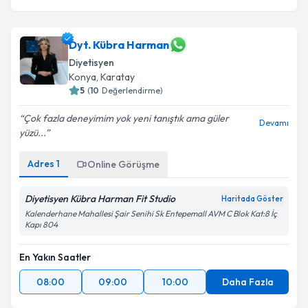
Dyt. Kübra Harman
Diyetisyen
Konya
, Karatay
5
(
10
Değerlendirme)
Çok fazla deneyimim yok yeni tanıştık ama güler
Devamı
yüzü...
Adres
1
Online Görüşme
Diyetisyen Kübra Harman Fit Studio
Haritada Göster
Kalenderhane Mahallesi Şair Senihi Sk Entepemall AVM C Blok Kat:8 İç
Kapı 804
En Yakın Saatler
08:00
09:00
10:00
Daha Fazla