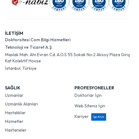
İLETİŞİM
Doktorsitesi Com Bilgi Hizmetleri
Teknoloji ve Ticaret A.Ş.
Maslak Mah. Ahi Evran Cd. A.O.S 55 Sokak No:2 Aksoy Plaza Giriş
Kat Kolektif House
İstanbul, Türkiye
SAĞLIK
PROFESYONELLER
Uzmanlar
Doktorlar İçin
Uzmanlık Alanları
Web Siteniz İçin
Hastalıklar
Kariyer
İşe Alım
Hizmetler
Hastaneler