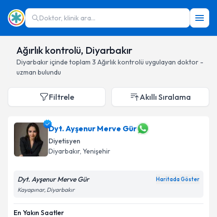
Doktor, klinik ara...
Ağırlık kontrolü, Diyarbakır
Diyarbakır
içinde toplam
3
Ağırlık kontrolü
uygulayan doktor -
uzman bulundu
Filtrele
Akıllı Sıralama
Dyt. Ayşenur Merve Gür
Diyetisyen
Diyarbakır
, Yenişehir
Dyt. Ayşenur Merve Gür
Haritada Göster
Kayapınar, Diyarbakır
En Yakın Saatler