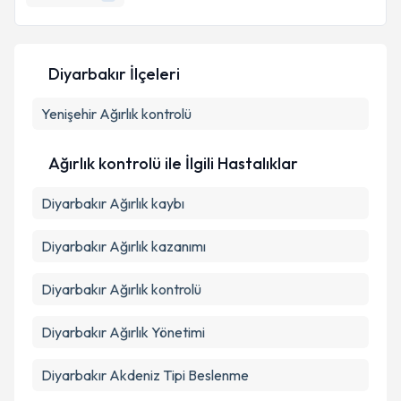
E-posta Adresiniz
Diyarbakır İlçeleri
Kişisel verilerimin işlenmesine ilişkin
Aydınlatma
Yenişehir
Metni
Ağırlık kontrolü
'ni okudum ve kişisel verilerimin belirtilen
kapsamda işlenmesini kabul ediyorum.
Ağırlık kontrolü ile İlgili Hastalıklar
Takvim Talebini Gönder
Diyarbakır Ağırlık kaybı
Diyarbakır Ağırlık kazanımı
Diyarbakır Ağırlık kontrolü
Diyarbakır Ağırlık Yönetimi
Diyarbakır Akdeniz Tipi Beslenme