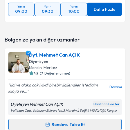
Yarın
Yarın
Yarın
Daha Fazla
09:00
09:30
10:00
Bölgenize yakın diğer uzmanlar
Dyt. Mehmet Can AÇIK
Diyetisyen
Mardin
, Merkez
4.9
(
7
Değerlendirme)
İlgi ve alaka cok iyiydi birebir ilgilendiler istedigim
Devamı
kiloya ve...
Diyetisyen Mehmet Can AÇIK
Haritada Göster
Valiozan Cad. Valiozan Bulvarı No:3 Mardin İl Sağlık Müdürlüğü Karşısı
Randevu Talep Et
Randevu Takvimi Talebi