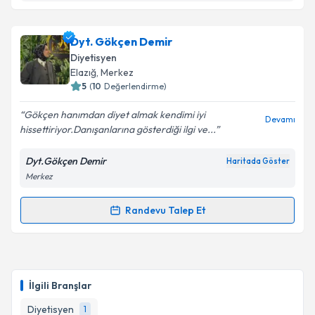
Dyt. Mehmet Can AÇIK
için randevu takvimi talebi
Dyt. Gökçen Demir
oluşturun. Size bu uzmandan randevu almanız için bir
Diyetisyen
takvim hazırlandığında e-posta ile bilgilendireceğiz.
Elazığ
, Merkez
5
(
10
Değerlendirme)
E-posta Adresiniz
Gökçen hanımdan diyet almak kendimi iyi
Devamı
hissettiriyor.Danışanlarına gösterdiği ilgi ve...
Dyt.Gökçen Demir
Haritada Göster
Kişisel verilerimin işlenmesine ilişkin
Aydınlatma
Merkez
Metni
'ni okudum ve kişisel verilerimin belirtilen
kapsamda işlenmesini kabul ediyorum.
Randevu Talep Et
Randevu Takvimi Talebi
Takvim Talebini Gönder
Dyt. Gökçen Demir
için randevu takvimi talebi
oluşturun. Size bu uzmandan randevu almanız için bir
İlgili Branşlar
takvim hazırlandığında e-posta ile bilgilendireceğiz.
Diyetisyen
1