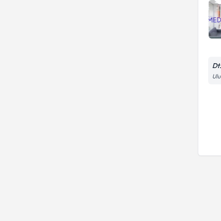
Dt
Ulu