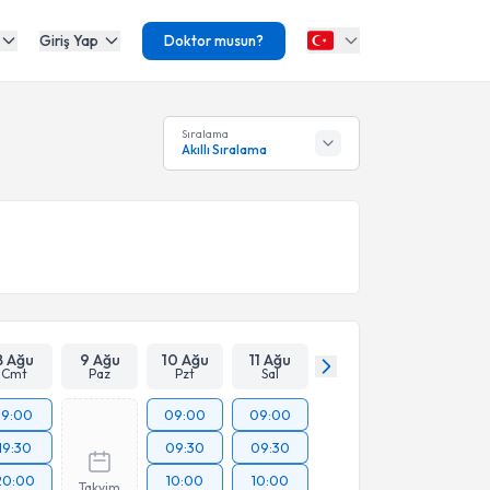
Giriş Yap
Doktor musun?
Sıralama
Akıllı Sıralama
8 Ağu
9 Ağu
10 Ağu
11 Ağu
Cmt
Paz
Pzt
Sal
19:00
09:00
09:00
19:30
09:30
09:30
20:00
10:00
10:00
Takvim