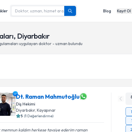
ikler
Blog
Kayıt Ol
ları, Diyarbakır
gulamaları
uygulayan doktor - uzman bulundu
Dt. Raman Mahmutoğlu
Diş Hekimi
Diyarbakır
, Kayapınar
5
(
1
Değerlendirme)
k memnun kaldım herkese tavsiye ederim raman