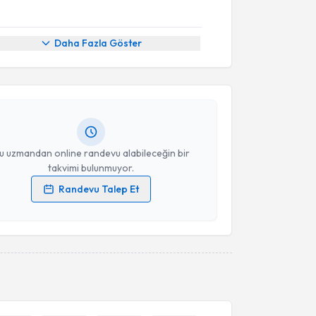
akvimi Talebi
Daha Fazla Göster
atif Zengin
için randevu takvimi talebi oluşturun.
andan randevu almanız için bir takvim
ında e-posta ile bilgilendireceğiz.
resiniz
u uzmandan online randevu alabileceğin bir
takvimi bulunmuyor.
Randevu Talep Et
 verilerimin işlenmesine ilişkin
Aydınlatma Metni
'ni
 ve kişisel verilerimin belirtilen kapsamda
esini kabul ediyorum.
Takvim Talebini Gönder