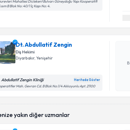
urevleri Mahallesi Diclekent Bulvarı Güneydoğu Yapı Kooperatifi
Kısım B Blok No: 40/1 İç Kapı No: 4.
Randevu T
Dt. Abdull
Size bu uzm
Dt. Abdullatif Zengin
hazırlandığ
Diş Hekimi
E-posta Ad
Diyarbakır
, Yenişehir
B
 Abdullatif Zengin Kliniği
Haritada Göster
Kişisel
peratifler Mah. Gevran Cd. B Blok No:1/4 Akkoyunlu Apt. 21100
okudum
işlenm
enize yakın diğer uzmanlar