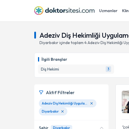
Uzmanlar
Klin
Adeziv Diş Hekimliği Uygulama
Diyarbakır
içinde toplam
4
Adeziv Diş Hekimliği Uy
İlgili Branşlar
Diş Hekimi
3
Aktif Filtreler
Adeziv Diş Hekimliği Uygulamaları
Diyarbakır
ço
Şehir
Diyarbakır