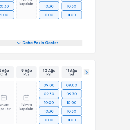
kapalıdır
20:30
10:30
10:30
21:00
11:00
11:00
Daha Fazla Göster
8 Ağu
9 Ağu
10 Ağu
11 Ağu
Cmt
Paz
Pzt
Sal
09:00
09:00
09:30
09:30
10:00
10:00
Takvim
Takvim
palıdır
kapalıdır
10:30
10:30
11:00
11:00