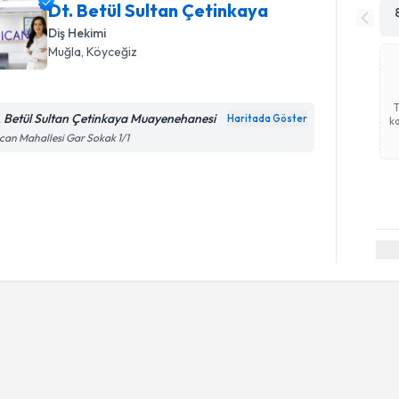
Dt. Betül Sultan Çetinkaya
Diş Hekimi
Muğla
, Köyceğiz
. Betül Sultan Çetinkaya Muayenehanesi
Haritada Göster
ka
can Mahallesi Gar Sokak 1/1