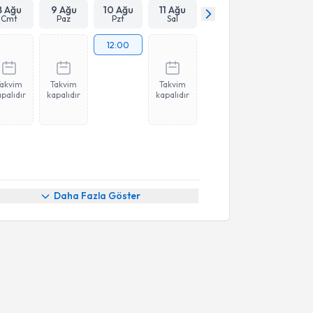
8 Ağu
9 Ağu
10 Ağu
11 Ağu
Cmt
Paz
Pzt
Sal
12:00
Takvim
Takvim
Takvim
palıdır
kapalıdır
kapalıdır
Daha Fazla Göster