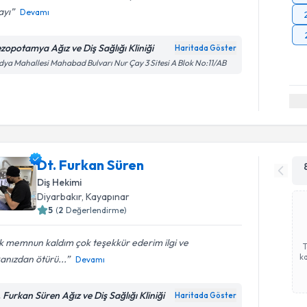
ayı
Devamı
zopotamya Ağız ve Diş Sağlığı Kliniği
Haritada Göster
ya Mahallesi Mahabad Bulvarı Nur Çay 3 Sitesi A Blok No:11/AB
Dt. Furkan Süren
Diş Hekimi
Diyarbakır
, Kayapınar
5
(
2
Değerlendirme)
k memnun kaldım çok teşekkür ederim ilgi ve
ka
anızdan ötürü...
Devamı
. Furkan Süren Ağız ve Diş Sağlığı Kliniği
Haritada Göster