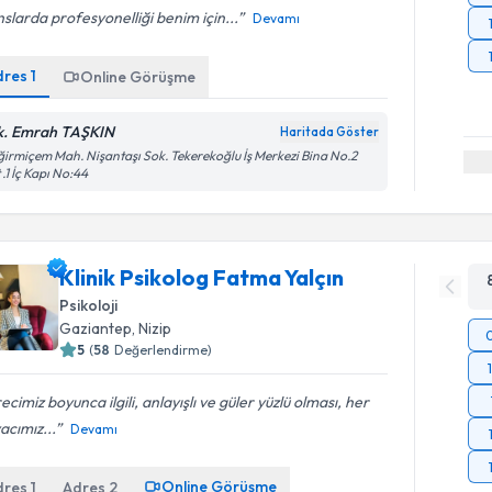
slarda profesyonelliği benim için...
Devamı
dres
1
Online Görüşme
k. Emrah TAŞKIN
Haritada Göster
irmiçem Mah. Nişantaşı Sok. Tekerekoğlu İş Merkezi Bina No.2
 .1 İç Kapı No:44
Klinik Psikolog Fatma Yalçın
Psikoloji
Gaziantep
, Nizip
5
(
58
Değerlendirme)
ecimiz boyunca ilgili, anlayışlı ve güler yüzlü olması, her
yacımız...
Devamı
Online Görüşme
dres
1
Adres
2