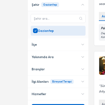
sean
Şehir
Gaziantep
Online danışmanlık sunan
uzmanları göster
A
Sadece
Gaziantep
bölgesinde uzman ara
Ps
Gaziantep
Değ
Kat
İlçe
Yakınımda Ara
Branşlar
Konumuma yakın uzmanları
Şehitkamil
göster
Nizip
İlgi Alanları
Bireysel Terapi
Sür
Şahinbey
ihti
Hizmetler
Psikoloji
A