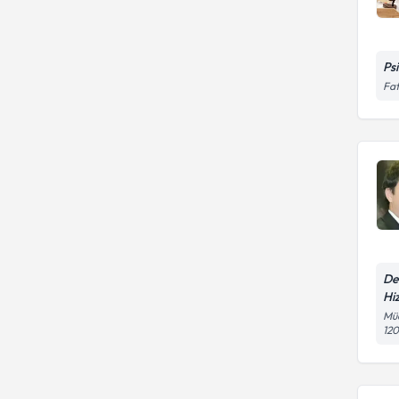
Ps
Fat
De
Hi
Müc
120