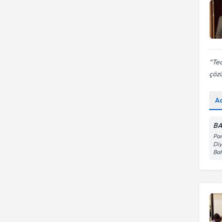
Te
çöz
A
BA
Pan
Diy
Bah