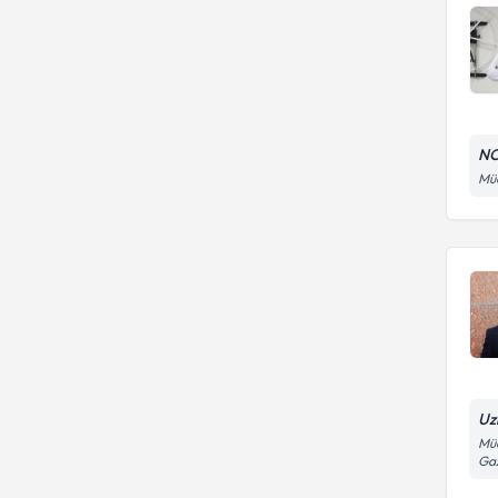
NC
Müc
Uz
Müc
Ga