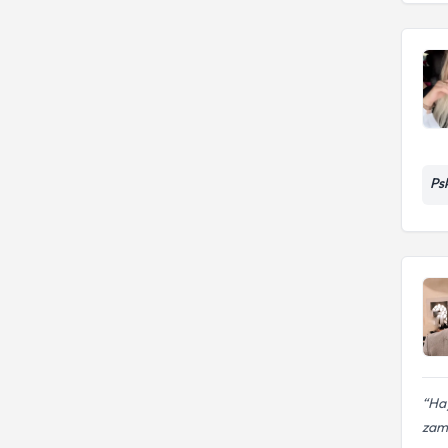
Ps
Hay
zama