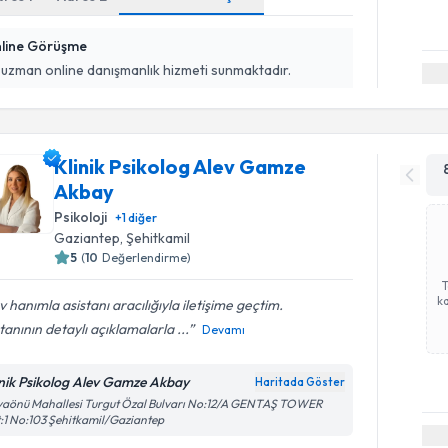
line Görüşme
 uzman online danışmanlık hizmeti sunmaktadır.
Klinik Psikolog Alev Gamze
Akbay
Psikoloji
+
1
diğer
Gaziantep
, Şehitkamil
5
(
10
Değerlendirme)
ka
v hanımla asistanı aracılığıyla iletişime geçtim.
tanının detaylı açıklamalarla ...
Devamı
inik Psikolog Alev Gamze Akbay
Haritada Göster
yaönü Mahallesi Turgut Özal Bulvarı No:12/A GENTAŞ TOWER
:1 No:103 Şehitkamil/Gaziantep