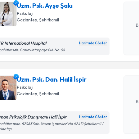
Uzm. Psk. Ayşe Şakı
posta ile bi
Psikoloji
E-posta Ad
Gaziantep
, Şehitkamil
B
R International Hospital
Haritada Göster
Randevu T
Kişisel
ahitler Mh. Gazimuhtarpaşa Bul. No: 56
okudum
işlenm
Uzm. Psk. 
Size bu uzm
Uzm. Psk. Dan. Halil İspir
hazırlandığ
Psikoloji
E-posta Ad
Gaziantep
, Şehitkamil
B
man Psikolojik Danışmanı Halil İspir
Haritada Göster
Randevu T
Kişisel
ahitler mah. 52083 Sok. Yasem iş merkezi No 42 k12 Şehitkamil /
ziantep
okudum
işlenm