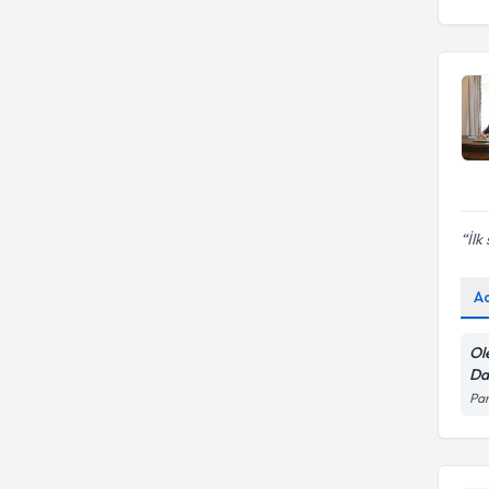
İlk
A
Ol
Da
Pan