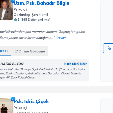
Uzm. Psk. Bahadır Bilgin
Psikoloji
Uzm. Psk. 
Gaziantep
, Şehitkamil
Size bu uzm
5
(
365
Değerlendirme)
hazırlandığ
E-posta Ad
davi sürecimden çok memnun kaldım. Geçmişten gelen
ülemeyecek sorunlarım olduğunu...
Devamı
dres
1
Online Görüşme
Kişisel
okudum
HADIR BİLGİN
Haritada Göster
işlenm
carlı Mahallesi Bahriye Üçok Caddesi No:26 (Tramvay Harikalar
Randevu T
arı , Sanko Okulları , Kadıdeğirmeni Durakları Civarı) Botanik
çe- Atlı Spor Kulubü Civarı
Psk. İdris 
uzmandan ra
Psk. İdris Çiçek
posta ile bi
Psikoloji
E-posta Ad
Gaziantep
, Şehitkamil