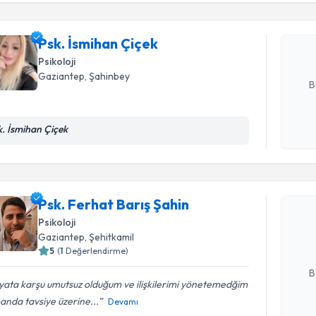
Psk. İsmih
bu uzmandan
posta ile bi
Psk. İsmihan Çiçek
Psikoloji
E-posta Ad
Gaziantep
, Şahinbey
B
k. İsmihan Çiçek
Kişisel
okudum
Randevu T
işlenm
Psk. Ferha
Psk. Ferhat Barış Şahin
Size bu uzm
Psikoloji
hazırlandığ
Gaziantep
, Şehitkamil
5
(
1
Değerlendirme)
E-posta Ad
B
ata karşu umutsuz olduğum ve ilişkilerimi yönetemedğim
nda tavsiye üzerine...
Devamı