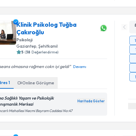
Klinik Psikolog Tuğba
Çakıroğlu
Psikoloji
Gaziantep
, Şehitkamil
5
(
38
Değerlendirme)
 seans olmasına rağmen cokn iyi geldi
Devamı
dres
1
Online Görüşme
ea Sağlıklı Yaşam ve Psikolojik
Haritada Göster
nışmanlık Merkezi
carlı Mahallesi Necmi Bayram Caddesi No:47
Randevu T