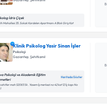
B
ikolog İdris Çiçek
Kişisel
ih Mahallesi 35. Sokak Kardelen Apartmanı A Blok Giriş Kat
Randevu T
okudum
işlenm
Klinik Psi
oluşturun. 
Klinik Psikolog Yasir Sinan İşler
hazırlandığ
Psikoloji
Gaziantep
, Şehitkamil
E-posta Ad
B
va Psikoloji ve Akademik Eğitim
Haritada Göster
zmetleri
Kişisel
Randevu T
ahitler mah 52083 Sk . Yasem İş merkezi no 42 kat 12 İç kapı No
okudum
1
işlenm
Uzm. Psk. 
bu uzmandan