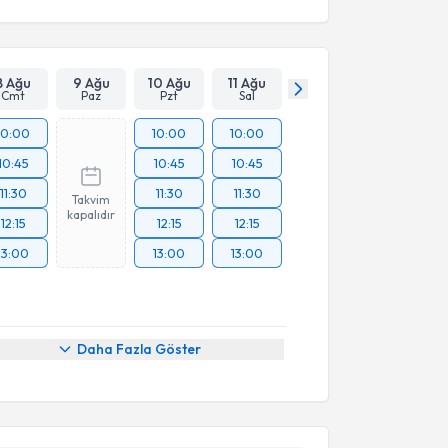
8 Ağu
9 Ağu
10 Ağu
11 Ağu
Cmt
Paz
Pzt
Sal
10:00
10:00
10:00
10:45
10:45
10:45
11:30
11:30
11:30
Takvim
kapalıdır
12:15
12:15
12:15
13:00
13:00
13:00
Daha Fazla Göster
akvimi Talebi