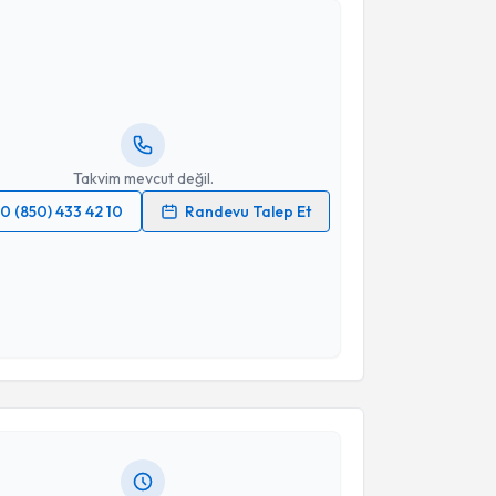
Bahadır Bilgin
için randevu takvimi talebi oluşturun.
andan randevu almanız için bir takvim
ında e-posta ile bilgilendireceğiz.
resiniz
Takvim mevcut değil.
0 (850) 433 42 10
Randevu Talep Et
 verilerimin işlenmesine ilişkin
Aydınlatma Metni
'ni
 ve kişisel verilerimin belirtilen kapsamda
esini kabul ediyorum.
akvimi Talebi
Takvim Talebini Gönder
Çiçek
için randevu takvimi talebi oluşturun. Size bu
ndevu almanız için bir takvim hazırlandığında e-
lgilendireceğiz.
resiniz