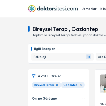
Uzmanlar
Klin
Bireysel Terapi, Gaziantep
Toplam
16
Bireysel Terapi
tedavisi yapan doktor 
İlgili Branşlar
Psikoloji
Aile 
16
Aktif Filtreler
Bireysel Terapi
Gaziantep
Online Görüşme
Adı