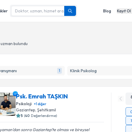
ikler
Blog
Kayıt Ol
- uzman bulundu
Danışmanı
Klinik Psikolog
1
Psk. Emrah TAŞKIN
Psikoloji
+
1
diğer
Gaziantep
, Şehitkamil
5
(
40
Değerlendirme)
yaman’dan sonra Gaziantep’te olması ve bireysel