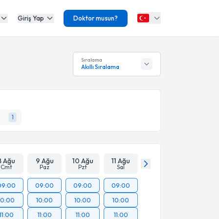
Giriş Yap
Doktor musun?
Sıralama
Akıllı Sıralama
1
8 Ağu
9 Ağu
10 Ağu
11 Ağu
Cmt
Paz
Pzt
Sal
09:00
09:00
09:00
09:00
10:00
10:00
10:00
10:00
11:00
11:00
11:00
11:00