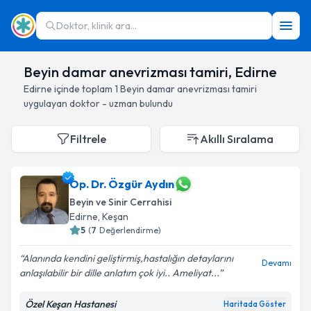
Doktor, klinik ara...
Beyin damar anevrizması tamiri, Edirne
Edirne
içinde toplam
1
Beyin damar anevrizması tamiri
uygulayan doktor - uzman bulundu
Filtrele
Akıllı Sıralama
Op. Dr. Özgür Aydın
Beyin ve Sinir Cerrahisi
Edirne
, Keşan
5
(
7
Değerlendirme)
Alanında kendini geliştirmiş,hastalığın detaylarını
Devamı
anlaşılabilir bir dille anlatım çok iyi.. Ameliyat...
Özel Keşan Hastanesi
Haritada Göster