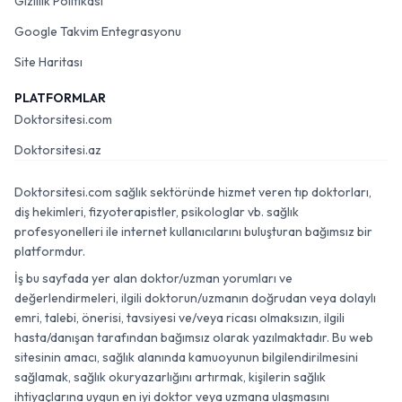
Gizlilik Politikası
Google Takvim Entegrasyonu
Site Haritası
PLATFORMLAR
Doktorsitesi.com
Doktorsitesi.az
Doktorsitesi.com sağlık sektöründe hizmet veren tıp doktorları,
diş hekimleri, fizyoterapistler, psikologlar vb. sağlık
profesyonelleri ile internet kullanıcılarını buluşturan bağımsız bir
platformdur.
İş bu sayfada yer alan doktor/uzman yorumları ve
değerlendirmeleri, ilgili doktorun/uzmanın doğrudan veya dolaylı
emri, talebi, önerisi, tavsiyesi ve/veya ricası olmaksızın, ilgili
hasta/danışan tarafından bağımsız olarak yazılmaktadır. Bu web
sitesinin amacı, sağlık alanında kamuoyunun bilgilendirilmesini
sağlamak, sağlık okuryazarlığını artırmak, kişilerin sağlık
ihtiyaçlarına uygun en iyi doktor veya uzmana ulaşmasını