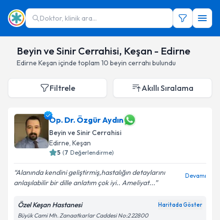
Doktor, klinik ara...
Beyin ve Sinir Cerrahisi, Keşan - Edirne
Edirne
Keşan
içinde toplam
10
beyin cerrahı
bulundu
Filtrele
Akıllı Sıralama
Op. Dr. Özgür Aydın
Beyin ve Sinir Cerrahisi
Edirne
,
Keşan
5
(
7
Değerlendirme)
Alanında kendini geliştirmiş,hastalığın detaylarını
Devamı
anlaşılabilir bir dille anlatım çok iyi.. Ameliyat...
Özel Keşan Hastanesi
Haritada Göster
Büyük Cami Mh. Zanaatkarlar Caddesi No:2 22800