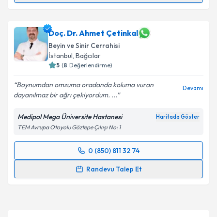
Doç. Dr. Alican Tahta
için randevu takvimi talebi
oluşturun. Size bu uzmandan randevu almanız için bir
takvim hazırlandığında e-posta ile bilgilendireceğiz.
Doç. Dr. Ahmet Çetinkal
Beyin ve Sinir Cerrahisi
E-posta Adresiniz
İstanbul
,
Bağcılar
5
(
8
Değerlendirme)
Boynumdan omzuma oradanda koluma vuran
Devamı
dayanılmaz bir ağrı çekiyordum. ...
Kişisel verilerimin işlenmesine ilişkin
Aydınlatma
Metni
'ni okudum ve kişisel verilerimin belirtilen
Medipol Mega Üniversite Hastanesi
Haritada Göster
kapsamda işlenmesini kabul ediyorum.
TEM Avrupa Otoyolu Göztepe Çıkışı No: 1
Takvim Talebini Gönder
0 (850) 811 32 74
Randevu Takvimi Talebi
Randevu Talep Et
Doç. Dr. Ahmet Çetinkal
için randevu takvimi talebi
oluşturun. Size bu uzmandan randevu almanız için bir
takvim hazırlandığında e-posta ile bilgilendireceğiz.