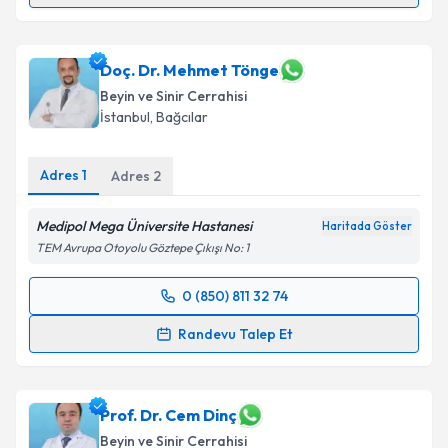
Takvim Talebini Gönder
Prof. Dr. Tahsin Ali Zırh
için randevu takvimi talebi
oluşturun. Size bu uzmandan randevu almanız için bir
takvim hazırlandığında e-posta ile bilgilendireceğiz.
Doç. Dr. Mehmet Tönge
Beyin ve Sinir Cerrahisi
E-posta Adresiniz
İstanbul
,
Bağcılar
Adres
1
Adres
2
Kişisel verilerimin işlenmesine ilişkin
Aydınlatma
Medipol Mega Üniversite Hastanesi
Metni
'ni okudum ve kişisel verilerimin belirtilen
Haritada Göster
kapsamda işlenmesini kabul ediyorum.
TEM Avrupa Otoyolu Göztepe Çıkışı No: 1
0 (850) 811 32 74
Randevu Takvimi Talebi
Takvim Talebini Gönder
Randevu Talep Et
Doç. Dr. Mehmet Tönge
için randevu takvimi talebi
oluşturun. Size bu uzmandan randevu almanız için bir
takvim hazırlandığında e-posta ile bilgilendireceğiz.
Prof. Dr. Cem Dinç
Beyin ve Sinir Cerrahisi