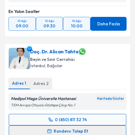
Kişisel verilerimin işlenmesine ilişkin
Aydınlatma
Metni
'ni okudum ve kişisel verilerimin belirtilen
En Yakın Saatler
kapsamda işlenmesini kabul ediyorum.
10 Ağu
10 Ağu
10 Ağu
Daha Fazla
09:00
09:30
10:00
Takvim Talebini Gönder
Doç. Dr. Alican Tahta
Beyin ve Sinir Cerrahisi
İstanbul
,
Bağcılar
Adres
1
Adres
2
Medipol Mega Üniversite Hastanesi
Haritada Göster
TEM Avrupa Otoyolu Göztepe Çıkışı No: 1
0 (850) 811 32 74
Randevu Takvimi Talebi
Randevu Talep Et