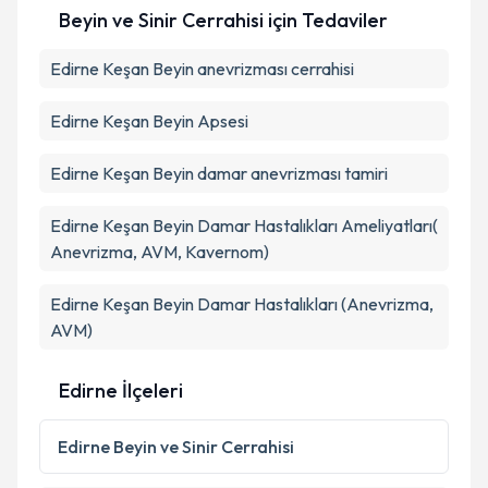
Beyin ve Sinir Cerrahisi
için Tedaviler
E-posta Adresiniz
Edirne Keşan Beyin anevrizması cerrahisi
Edirne Keşan Beyin Apsesi
Kişisel verilerimin işlenmesine ilişkin
Aydınlatma
Metni
'ni okudum ve kişisel verilerimin belirtilen
Edirne Keşan Beyin damar anevrizması tamiri
kapsamda işlenmesini kabul ediyorum.
Edirne Keşan Beyin Damar Hastalıkları Ameliyatları(
Takvim Talebini Gönder
Anevrizma, AVM, Kavernom)
Edirne Keşan Beyin Damar Hastalıkları (Anevrizma,
AVM)
Edirne İlçeleri
Edirne
Beyin ve Sinir Cerrahisi