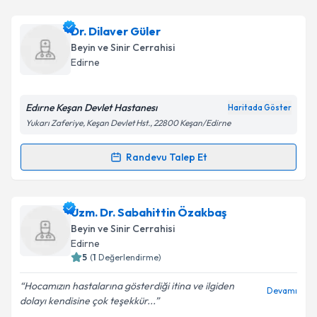
Dr. Hüseyin Kutluay
için randevu takvimi talebi
Dr. Dilaver Güler
oluşturun. Size bu uzmandan randevu almanız için bir
Beyin ve Sinir Cerrahisi
takvim hazırlandığında e-posta ile bilgilendireceğiz.
Edirne
E-posta Adresiniz
Edırne Keşan Devlet Hastanesı
Haritada Göster
Yukarı Zaferiye, Keşan Devlet Hst., 22800 Keşan/Edirne
Kişisel verilerimin işlenmesine ilişkin
Aydınlatma
Randevu Talep Et
Randevu Takvimi Talebi
Metni
'ni okudum ve kişisel verilerimin belirtilen
kapsamda işlenmesini kabul ediyorum.
Dr. Dilaver Güler
için randevu takvimi talebi
Uzm. Dr. Sabahittin Özakbaş
oluşturun. Size bu uzmandan randevu almanız için bir
Takvim Talebini Gönder
Beyin ve Sinir Cerrahisi
takvim hazırlandığında e-posta ile bilgilendireceğiz.
Edirne
5
(
1
Değerlendirme)
E-posta Adresiniz
Hocamızın hastalarına gösterdiği itina ve ilgiden
Devamı
dolayı kendisine çok teşekkür...