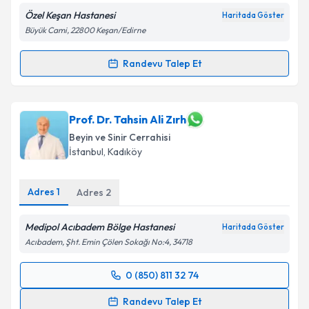
Özel Keşan Hastanesi
Haritada Göster
Kişisel verilerimin işlenmesine ilişkin
Aydınlatma
Büyük Cami, 22800 Keşan/Edirne
Metni
'ni okudum ve kişisel verilerimin belirtilen
kapsamda işlenmesini kabul ediyorum.
Randevu Talep Et
Randevu Takvimi Talebi
Takvim Talebini Gönder
Uzm. Dr. Sabahittin Özakbaş
için randevu takvimi
Prof. Dr. Tahsin Ali Zırh
talebi oluşturun. Size bu uzmandan randevu almanız
Beyin ve Sinir Cerrahisi
için bir takvim hazırlandığında e-posta ile
İstanbul
,
Kadıköy
bilgilendireceğiz.
E-posta Adresiniz
Adres
1
Adres
2
Medipol Acıbadem Bölge Hastanesi
Haritada Göster
Acıbadem, Şht. Emin Çölen Sokağı No:4, 34718
Kişisel verilerimin işlenmesine ilişkin
Aydınlatma
Metni
'ni okudum ve kişisel verilerimin belirtilen
0 (850) 811 32 74
Randevu Takvimi Talebi
kapsamda işlenmesini kabul ediyorum.
Randevu Talep Et