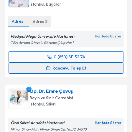
E-posta Adresiniz
İstanbul
,
Bağcılar
Adres
1
Adres
2
Kişisel verilerimin işlenmesine ilişkin
Aydınlatma
Medipol Mega Üniversite Hastanesi
Metni
'ni okudum ve kişisel verilerimin belirtilen
Haritada Göster
kapsamda işlenmesini kabul ediyorum.
TEM Avrupa Otoyolu Göztepe Çıkışı No: 1
0 (850) 811 32 74
Randevu Takvimi Talebi
Takvim Talebini Gönder
Randevu Talep Et
Prof. Dr. Cem Dinç
için randevu takvimi talebi
oluşturun. Size bu uzmandan randevu almanız için bir
Op. Dr. Emre Çavuş
takvim hazırlandığında e-posta ile bilgilendireceğiz.
Beyin ve Sinir Cerrahisi
E-posta Adresiniz
İstanbul
,
Silivri
Özel Silivri Anadolu Hastanesi
Haritada Göster
Mimar Sinan Mah, Mimar Sinan Cd. No:72, 34570