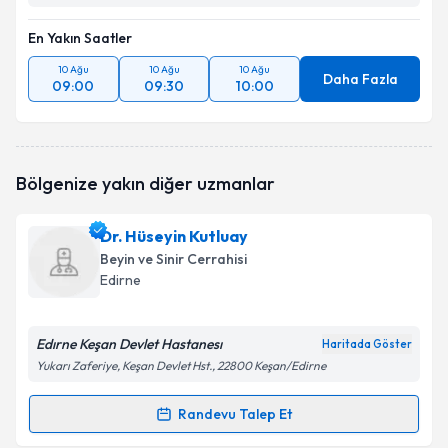
En Yakın Saatler
10 Ağu
10 Ağu
10 Ağu
Daha Fazla
09:00
09:30
10:00
Bölgenize yakın diğer uzmanlar
Dr. Hüseyin Kutluay
Beyin ve Sinir Cerrahisi
Edirne
Edırne Keşan Devlet Hastanesı
Haritada Göster
Yukarı Zaferiye, Keşan Devlet Hst., 22800 Keşan/Edirne
Randevu Talep Et
Randevu Takvimi Talebi