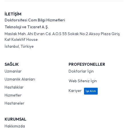
İLETİŞİM
Doktorsitesi Com Bilgi Hizmetleri
Teknoloji ve Ticaret A.Ş.
Maslak Mah. Ahi Evran Cd. A.O.S 55 Sokak No:2 Aksoy Plaza Giriş
Kat Kolektif House
İstanbul, Türkiye
SAĞLIK
PROFESYONELLER
Uzmanlar
Doktorlar İçin
Uzmanlık Alanları
Web Siteniz İçin
Hastalıklar
Kariyer
İşe Alım
Hizmetler
Hastaneler
KURUMSAL
Hakkımızda