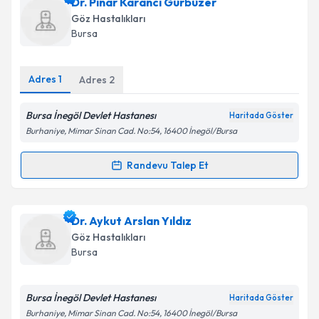
Dr. Pınar Karancı Gürbüzer
E-posta Adresiniz
Göz Hastalıkları
Bursa
Adres
1
Kişisel verilerimin işlenmesine ilişkin
Adres
2
Aydınlatma
Metni
'ni okudum ve kişisel verilerimin belirtilen
kapsamda işlenmesini kabul ediyorum.
Bursa İnegöl Devlet Hastanesı
Haritada Göster
Burhaniye, Mimar Sinan Cad. No:54, 16400 İnegöl/Bursa
Takvim Talebini Gönder
Randevu Talep Et
Randevu Takvimi Talebi
Dr. Pınar Karancı Gürbüzer
için randevu takvimi
Dr. Aykut Arslan Yıldız
talebi oluşturun. Size bu uzmandan randevu almanız
Göz Hastalıkları
için bir takvim hazırlandığında e-posta ile
Bursa
bilgilendireceğiz.
E-posta Adresiniz
Bursa İnegöl Devlet Hastanesı
Haritada Göster
Burhaniye, Mimar Sinan Cad. No:54, 16400 İnegöl/Bursa