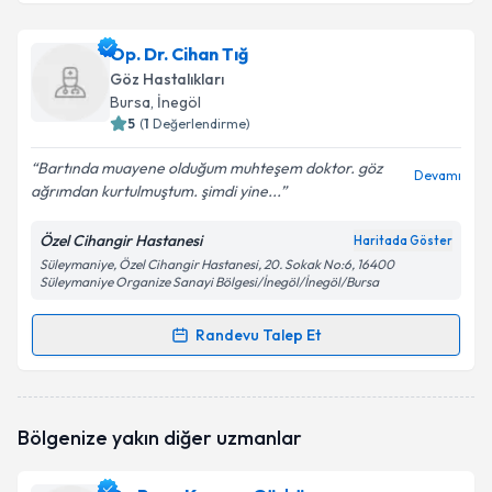
Op. Dr. İhsan Refik Kurtlar
için randevu takvimi
Op. Dr. Cihan Tığ
talebi oluşturun. Size bu uzmandan randevu almanız
Göz Hastalıkları
için bir takvim hazırlandığında e-posta ile
Bursa
,
İnegöl
bilgilendireceğiz.
5
(
1
Değerlendirme)
E-posta Adresiniz
Bartında muayene olduğum muhteşem doktor. göz
Devamı
ağrımdan kurtulmuştum. şimdi yine...
Özel Cihangir Hastanesi
Haritada Göster
Süleymaniye, Özel Cihangir Hastanesi, 20. Sokak No:6, 16400
Kişisel verilerimin işlenmesine ilişkin
Aydınlatma
Süleymaniye Organize Sanayi Bölgesi/İnegöl/İnegöl/Bursa
Metni
'ni okudum ve kişisel verilerimin belirtilen
kapsamda işlenmesini kabul ediyorum.
Randevu Talep Et
Randevu Takvimi Talebi
Takvim Talebini Gönder
Op. Dr. Cihan Tığ
için randevu takvimi talebi
Bölgenize yakın diğer uzmanlar
oluşturun. Size bu uzmandan randevu almanız için bir
takvim hazırlandığında e-posta ile bilgilendireceğiz.