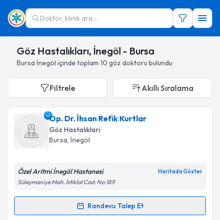
Doktor, klinik ara...
Göz Hastalıkları, İnegöl - Bursa
Bursa
İnegöl
içinde toplam
10
göz doktoru
bulundu
Filtrele
Akıllı Sıralama
Op. Dr. İhsan Refik Kurtlar
Göz Hastalıkları
Bursa
,
İnegöl
Özel Aritmi İnegöl Hastanesi
Haritada Göster
Süleymaniye Mah. İstiklal Cad. No:189
Randevu Talep Et
Randevu Takvimi Talebi