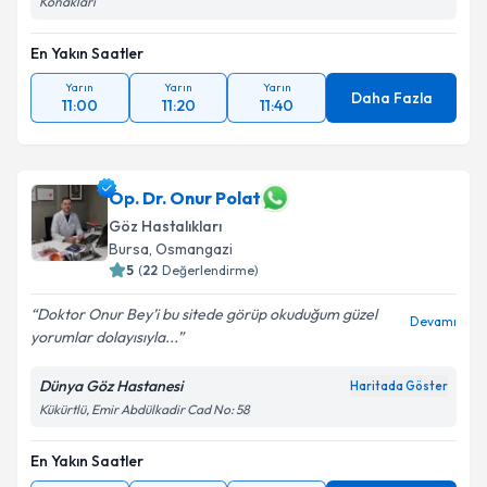
Konakları
En Yakın Saatler
Yarın
Yarın
Yarın
Daha Fazla
11:00
11:20
11:40
Op. Dr. Onur Polat
Göz Hastalıkları
Bursa
,
Osmangazi
5
(
22
Değerlendirme)
Doktor Onur Bey’i bu sitede görüp okuduğum güzel
Devamı
yorumlar dolayısıyla...
Dünya Göz Hastanesi
Haritada Göster
Kükürtlü, Emir Abdülkadir Cad No: 58
En Yakın Saatler