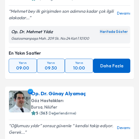
E-posta Adresiniz
Mehmet bey ilk girişimden son adımına kadar çok ilgili
Devamı
alakadar...
Op. Dr. Mehmet Yıldız
Kişisel verilerimin işlenmesine ilişkin
Aydınlatma
Haritada Göster
Metni
'ni okudum ve kişisel verilerimin belirtilen
Gaziosmanpaşa Mah. 209 Sk. No:24 Kat:1 10100
kapsamda işlenmesini kabul ediyorum.
En Yakın Saatler
Takvim Talebini Gönder
Yarın
Yarın
Yarın
Daha Fazla
09:00
09:30
10:00
Op. Dr. Günay Alyamaç
Göz Hastalıkları
Bursa
,
Nilüfer
5
(
363
Değerlendirme)
Oğlumuzu yıldır” sonsuz güvenle “ kendisi takip ediyor.
Devamı
Gerek...