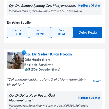
Op. Dr. Günay Alyamaç Özel Muayenehanesi
Haritada Göster
İhsaniye Mah. Leylak (110) Sok., Plaza 224 5B , Kat:6 No:26
En Yakın Saatler
Yarın
Yarın
Yarın
Daha Fazla
10:00
10:20
10:40
Op. Dr. Seher Kırar Poçan
Göz Hastalıkları
Balıkesir
,
Bandırma
5
(
306
Değerlendirme)
Çok memnun kaldım zaten sürekli işlem yaptırdığım
Devamı
bir doktor
Op. Dr.Seher Kırar Poçan Özel
Haritada Göster
Muayenehanesi
Paşakent Mah. Şehit Hüseyin Süzener Cad. 1061 Sok. Saltanatlı