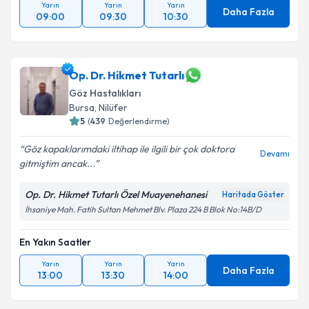
Yarın
Yarın
Yarın
Daha Fazla
09:00
09:30
10:30
Op. Dr. Hikmet Tutarlı
Göz Hastalıkları
Bursa
,
Nilüfer
5
(
439
Değerlendirme)
Göz kapaklarımdaki iltihap ile ilgili bir çok doktora
Devamı
gitmiştim ancak...
Op. Dr. Hikmet Tutarlı Özel Muayenehanesi
Haritada Göster
İhsaniye Mah. Fatih Sultan Mehmet Blv. Plaza 224 B Blok No:14B/D
En Yakın Saatler
Yarın
Yarın
Yarın
Daha Fazla
13:00
13:30
14:00