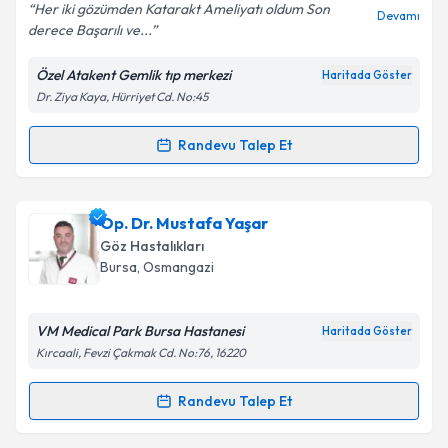
Her iki gözümden Katarakt Ameliyatı oldum Son
Devamı
derece Başarılı ve...
Özel Atakent Gemlik tıp merkezi
Haritada Göster
Kişisel verilerimin işlenmesine ilişkin
Aydınlatma
Dr. Ziya Kaya, Hürriyet Cd. No:45
Metni
'ni okudum ve kişisel verilerimin belirtilen
kapsamda işlenmesini kabul ediyorum.
Randevu Talep Et
Randevu Takvimi Talebi
Takvim Talebini Gönder
Op. Dr. Atila Gökçe Demir
için randevu takvimi
Op. Dr. Mustafa Yaşar
talebi oluşturun. Size bu uzmandan randevu almanız
Göz Hastalıkları
için bir takvim hazırlandığında e-posta ile
Bursa
, Osmangazi
bilgilendireceğiz.
E-posta Adresiniz
VM Medical Park Bursa Hastanesi
Haritada Göster
Kırcaali, Fevzi Çakmak Cd. No:76, 16220
Randevu Talep Et
Randevu Takvimi Talebi
Kişisel verilerimin işlenmesine ilişkin
Aydınlatma
Metni
'ni okudum ve kişisel verilerimin belirtilen