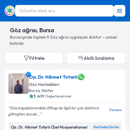
Doktor, klinik ara...
Göz ağrısı, Bursa
Bursa
içinde toplam
9
Göz ağrısı
uygulayan doktor - uzman
bulundu
Filtrele
Akıllı Sıralama
Op. Dr. Hikmet Tutarlı
Göz Hastalıkları
Bursa
, Nilüfer
5
(
439
Değerlendirme)
Göz kapaklarımdaki iltihap ile ilgili bir çok doktora
Devamı
gitmiştim ancak...
Op. Dr. Hikmet Tutarlı Özel Muayenehanesi
Haritada Göster