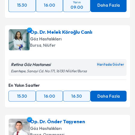
Yarın
15:30
16:00
Daha Fazla
09:00
Op. Dr. Melek Köroğlu Canlı
Göz Hastalıkları
Bursa
, Nilüfer
Retina Göz Hastanesi
Haritada Göster
Esentepe, Sanayi Cd. No:171, 16130 Ni̇lüfer/Bursa
En Yakın Saatler
15:30
16:00
16:30
Daha Fazla
Op. Dr. Önder Taşyenen
Göz Hastalıkları
Bursa
, Osmangazi