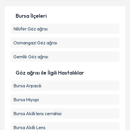
Bursa İlçeleri
Kişisel verilerimin işlenmesine ilişkin
Aydınlatma
Nilüfer
Göz ağrısı
Metni
'ni okudum ve kişisel verilerimin belirtilen
kapsamda işlenmesini kabul ediyorum.
Osmangazi
Göz ağrısı
Takvim Talebini Gönder
Gemlik
Göz ağrısı
Göz ağrısı ile İlgili Hastalıklar
Bursa Arpacık
Bursa Miyopi
Bursa Akıllı lens cerrahisi
Bursa Akıllı Lens