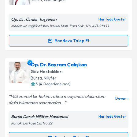
Op. Dr. Önder Taşyenen
Haritada Göster
Meditown sağlık ofisleri İstiklal Mah. Pars Sok . No :4 /1 Ofis 13
Randevu Talep Et
Randevu Takvimi Talebi
Op. Dr. Önder Taşyenen
için randevu takvimi talebi
Op. Dr. Bayram Çalışkan
oluşturun. Size bu uzmandan randevu almanız için bir
Göz Hastalıkları
takvim hazırlandığında e-posta ile bilgilendireceğiz.
Bursa
, Nilüfer
5
(
4
Değerlendirme)
E-posta Adresiniz
Mükemmel bir hekim retina muayenesi oldum.tam
Devamı
defa bıkmadan usanmadan...
Bursa Doruk Nilüfer Hastanesi
Haritada Göster
Kişisel verilerimin işlenmesine ilişkin
Aydınlatma
Konak, Lefkoşe Cd. No:22
Metni
'ni okudum ve kişisel verilerimin belirtilen
kapsamda işlenmesini kabul ediyorum.