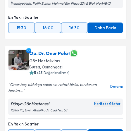
İhsaniye Mah. Fatih Sultan Mehmet Blv. Plaza 224 B Blok No:14B/D
En Yakın Saatler
15:30
16:00
16:30
Daha Fazla
Op. Dr. Onur Polat
Göz Hastalıkları
Bursa
, Osmangazi
5
(
23
Değerlendirme)
Onur bey oldukça sakin ve rahat birisi, bu durum
Devamı
benim...
Dünya Göz Hastanesi
Haritada Göster
Kükürtlü, Emir Abdülkadir Cad No: 58
En Yakın Saatler