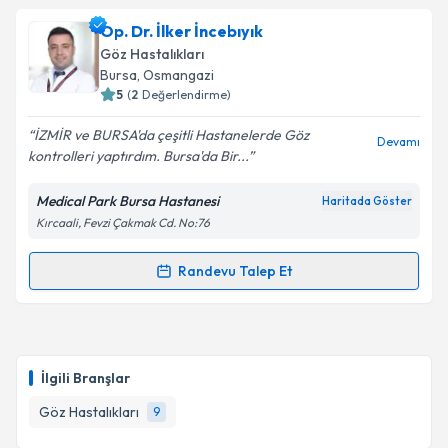
kapsamda işlenmesini kabul ediyorum.
Op. Dr. Mustafa Yaşar
için randevu takvimi talebi
Op. Dr. İlker İncebıyık
oluşturun. Size bu uzmandan randevu almanız için bir
Göz Hastalıkları
takvim hazırlandığında e-posta ile bilgilendireceğiz.
Takvim Talebini Gönder
Bursa
, Osmangazi
5
(
2
Değerlendirme)
E-posta Adresiniz
İZMİR ve BURSA'da çeşitli Hastanelerde Göz
Devamı
kontrolleri yaptırdım. Bursa'da Bir...
Medical Park Bursa Hastanesi
Haritada Göster
Kişisel verilerimin işlenmesine ilişkin
Aydınlatma
Kırcaali, Fevzi Çakmak Cd. No:76
Metni
'ni okudum ve kişisel verilerimin belirtilen
kapsamda işlenmesini kabul ediyorum.
Randevu Talep Et
Randevu Takvimi Talebi
Takvim Talebini Gönder
Op. Dr. İlker İncebıyık
için randevu takvimi talebi
oluşturun. Size bu uzmandan randevu almanız için bir
İlgili Branşlar
takvim hazırlandığında e-posta ile bilgilendireceğiz.
Göz Hastalıkları
9
E-posta Adresiniz