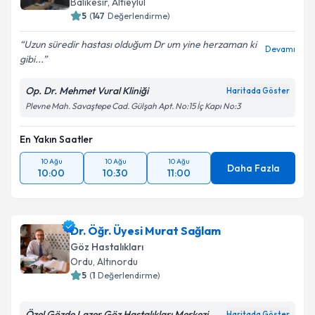
Balıkesir
,
Altıeylül
5
(
147
Değerlendirme)
Uzun süredir hastası olduğum Dr um yine herzaman ki
Devamı
gibi...
Op. Dr. Mehmet Vural Kliniği
Haritada Göster
Plevne Mah. Savaştepe Cad. Gülşah Apt. No:15 İç Kapı No:3
En Yakın Saatler
10 Ağu
10 Ağu
10 Ağu
Daha Fazla
10:00
10:30
11:00
Dr. Öğr. Üyesi Murat Sağlam
Göz Hastalıkları
Ordu
,
Altınordu
5
(
1
Değerlendirme)
Özel Gözde Lazer Göz Hastalıkları Merkezi
Haritada Göster