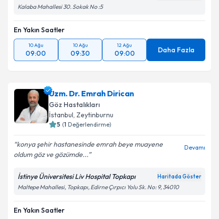
Kalaba Mahallesi 30. Sokak No :5
En Yakın Saatler
10 Ağu
10 Ağu
12 Ağu
Daha Fazla
09:00
09:30
09:00
Uzm. Dr. Emrah Dirican
Göz Hastalıkları
İstanbul
,
Zeytinburnu
5
(
1
Değerlendirme)
konya şehir hastanesinde emrah beye muayene
Devamı
oldum göz ve gözümde...
İstinye Üniversitesi Liv Hospital Topkapı
Haritada Göster
Maltepe Mahallesi, Topkapı, Edirne Çırpıcı Yolu Sk. No: 9, 34010
En Yakın Saatler