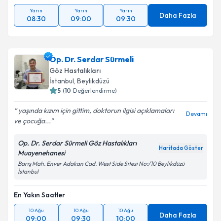
Yarın
Yarın
Yarın
Daha Fazla
08:30
09:00
09:30
Op. Dr. Serdar Sürmeli
Göz Hastalıkları
İstanbul
,
Beylikdüzü
5
(
10
Değerlendirme)
yaşında kızım için gittim, doktorun ilgisi açıklamaları
Devamı
ve çocuğa...
Op. Dr. Serdar Sürmeli Göz Hastalıkları
Haritada Göster
Muayenehanesi
Barış Mah. Enver Adakan Cad. West Side Sitesi No:/10 Beylikdüzü
İstanbul
En Yakın Saatler
10 Ağu
10 Ağu
10 Ağu
Daha Fazla
09:00
09:30
10:00