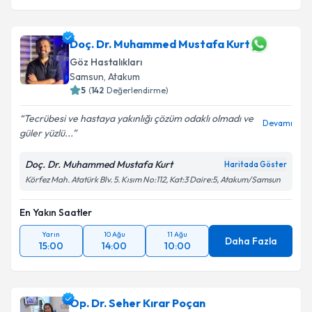
Doç. Dr. Muhammed Mustafa Kurt
Göz Hastalıkları
Samsun
,
Atakum
5
(
142
Değerlendirme)
Tecrübesi ve hastaya yakınlığı çözüm odaklı olmadı ve
Devamı
güler yüzlü...
Doç. Dr. Muhammed Mustafa Kurt
Haritada Göster
Körfez Mah. Atatürk Blv. 5. Kısım No:112, Kat:3 Daire:5, Atakum/Samsun
En Yakın Saatler
Yarın
10 Ağu
11 Ağu
Daha Fazla
15:00
14:00
10:00
Op. Dr. Seher Kırar Poçan