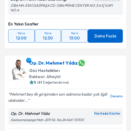
OBA MH. ESKİ GAZİPAŞA CD. OBA PRİME CENTER NO.3 A İÇ KAPI
NO.4
En Yakın Saatler
Yarın
Yarın
Yarın
Daha Fazla
12:00
12:30
13:00
Op. Dr. Mehmet Yıldız
Göz Hastalıkları
Balıkesir
,
Altıeylül
5
(
61
Değerlendirme)
Mehmet bey ilk girişimden son adımına kadar çok ilgili
Devamı
alakadar...
Op. Dr. Mehmet Yıldız
Haritada Göster
Gaziosmanpaşa Mah. 209 Sk. No:24 Kat:1 10100