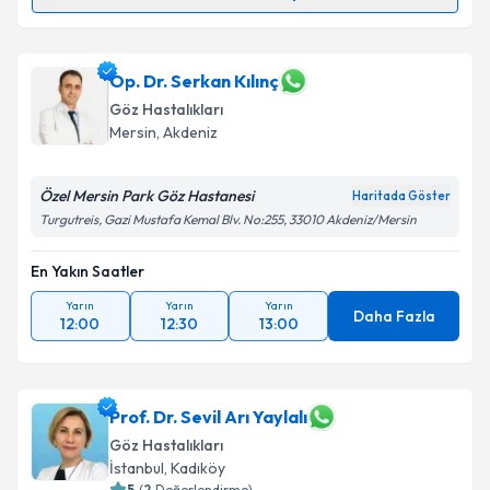
Op. Dr. Veli Çam
için randevu takvimi talebi
oluşturun. Size bu uzmandan randevu almanız için bir
takvim hazırlandığında e-posta ile bilgilendireceğiz.
Op. Dr. Serkan Kılınç
Göz Hastalıkları
E-posta Adresiniz
Mersin
,
Akdeniz
Özel Mersin Park Göz Hastanesi
Haritada Göster
Turgutreis, Gazi Mustafa Kemal Blv. No:255, 33010 Akdeniz/Mersin
Kişisel verilerimin işlenmesine ilişkin
Aydınlatma
Metni
'ni okudum ve kişisel verilerimin belirtilen
En Yakın Saatler
kapsamda işlenmesini kabul ediyorum.
Yarın
Yarın
Yarın
Daha Fazla
12:00
12:30
13:00
Takvim Talebini Gönder
Prof. Dr. Sevil Arı Yaylalı
Göz Hastalıkları
İstanbul
,
Kadıköy
5
(
2
Değerlendirme)