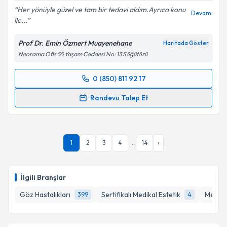
Her yönüyle güzel ve tam bir tedavi aldım.Ayrıca konu
Devamı
ile...
Prof Dr. Emin Özmert Muayenehane
Haritada Göster
Neorama Ofis 55 Yaşam Caddesi No: 13 Söğütözü
0 (850) 811 92 17
Randevu Takvimi Talebi
Randevu Talep Et
Prof. Dr. Emin Özmert
için randevu takvimi talebi
oluşturun. Size bu uzmandan randevu almanız için bir
takvim hazırlandığında e-posta ile bilgilendireceğiz.
1
2
3
4
...
14
›
E-posta Adresiniz
İlgili Branşlar
Göz Hastalıkları
Sertifikalı Medikal Estetik
Mezote
399
4
Kişisel verilerimin işlenmesine ilişkin
Aydınlatma
Metni
'ni okudum ve kişisel verilerimin belirtilen