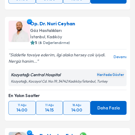
Op. Dr. Nuri Ceyhan
Göz Hastalıkları
İstanbul
,
Kadıköy
5
(
6
Değerlendirme)
Siddetle tavsiye ederim, ilgi alaka hersey cok iyiydi.
Devamı
Nergiz hanim...
Kozyatağı Central Hospital
Haritada Göster
Kozyatağı, Kocayol Cd. No:19, 34742 Kadıköy/İstanbul, Turkey
En Yakın Saatler
11 Ağu
11 Ağu
18 Ağu
Daha Fazla
14:00
14:15
14:00