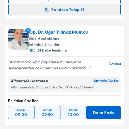
Randevu Takvimi Talebi
Randevu Talep Et
Prof. Dr. Serhat İmamoğlu
için randevu takvimi
talebi oluşturun. Size bu uzmandan randevu almanız
Op. Dr. Uğur Yılmaz Mumcu
için bir takvim hazırlandığında e-posta ile
bilgilendireceğiz.
Göz Hastalıkları
İstanbul
,
Üsküdar
E-posta Adresiniz
5
(
51
Değerlendirme)
Araştırarak Uğur Bey’i buldum muayene
Devamı
süreçlerimden çok memnun kaldım aklımda...
Kişisel verilerimin işlenmesine ilişkin
Aydınlatma
Altunizade Hastanesi
Haritada Göster
Metni
'ni okudum ve kişisel verilerimin belirtilen
Altunizade Mah. Shibuya Sokak No: 7 Üsküdar/ İstanbul
kapsamda işlenmesini kabul ediyorum.
En Yakın Saatler
Takvim Talebini Gönder
10 Ağu
10 Ağu
10 Ağu
Daha Fazla
09:00
09:30
10:00