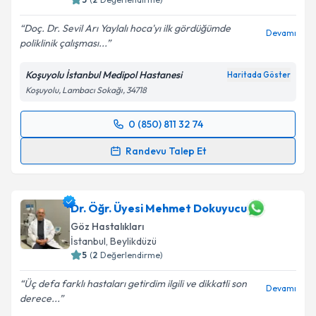
Doç. Dr. Sevil Arı Yaylalı hoca'yı ilk gördüğümde
Devamı
poliklinik çalışması...
Koşuyolu İstanbul Medipol Hastanesi
Haritada Göster
Koşuyolu, Lambacı Sokağı, 34718
0 (850) 811 32 74
Randevu Takvimi Talebi
Randevu Talep Et
Prof. Dr. Sevil Arı Yaylalı
için randevu takvimi talebi
oluşturun. Size bu uzmandan randevu almanız için bir
takvim hazırlandığında e-posta ile bilgilendireceğiz.
Dr. Öğr. Üyesi Mehmet Dokuyucu
Göz Hastalıkları
E-posta Adresiniz
İstanbul
,
Beylikdüzü
5
(
2
Değerlendirme)
Üç defa farklı hastaları getirdim ilgili ve dikkatli son
Devamı
derece...
Kişisel verilerimin işlenmesine ilişkin
Aydınlatma