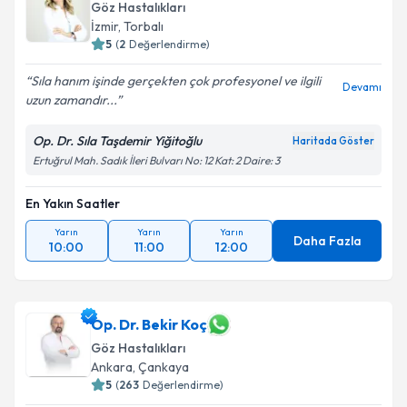
Göz Hastalıkları
E-posta Adresiniz
İzmir
,
Torbalı
5
(
2
Değerlendirme)
Sıla hanım işinde gerçekten çok profesyonel ve ilgili
Devamı
uzun zamandır...
Kişisel verilerimin işlenmesine ilişkin
Aydınlatma
Metni
'ni okudum ve kişisel verilerimin belirtilen
Op. Dr. Sıla Taşdemir Yiğitoğlu
Haritada Göster
kapsamda işlenmesini kabul ediyorum.
Ertuğrul Mah. Sadık İleri Bulvarı No: 12 Kat: 2 Daire: 3
En Yakın Saatler
Takvim Talebini Gönder
Yarın
Yarın
Yarın
Daha Fazla
10:00
11:00
12:00
Op. Dr. Bekir Koç
Göz Hastalıkları
Ankara
,
Çankaya
5
(
263
Değerlendirme)