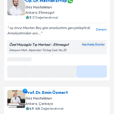
Op. Dr. Mestan Ertop
Göz Hastalıkları
Ankara
,
Etimesgut
5
(
1
Değerlendirme)
ay önce Mestan Bey göz ameliyatımı gerçekleştirdi.
Devamı
Ameliyatımdan son...
Özel Mayagöz Tıp Merkezi - Etimesgut
Haritada Göster
İstasyon Mah. Alparslan Türkeş Cad. No:33
Prof. Dr. Emin Özmert
Göz Hastalıkları
Ankara
,
Çankaya
4.9
(
68
Değerlendirme)