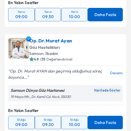
En Yakın Saatler
Yarın
Yarın
Yarın
Daha Fazla
09:00
09:30
10:00
Op. Dr. Murat Ayan
Göz Hastalıkları
Samsun
,
İlkadım
4.9
(
35
Değerlendirme)
Op. Dr. Murat AYAN dan geçirmiş olduğumuz süreç
Devamı
boyunca...
Samsun Dünya Göz Hastanesi
Haritada Göster
19 Mayıs Mh., Dr. Kamil Cd. No:6, 55030
En Yakın Saatler
10 Ağu
10 Ağu
10 Ağu
Daha Fazla
09:00
09:30
10:00