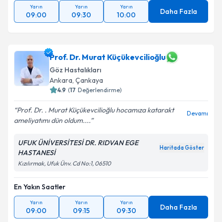
Yarın
Yarın
Yarın
Daha Fazla
09:00
09:30
10:00
Prof. Dr. Murat Küçükevcilioğlu
Göz Hastalıkları
Ankara
,
Çankaya
4.9
(
17
Değerlendirme)
Prof. Dr. . Murat Küçükevcilioğlu hocamıza katarakt
Devamı
ameliyatımı dün oldum....
UFUK ÜNİVERSİTESİ DR. RIDVAN EGE
Haritada Göster
HASTANESİ
Kızılırmak, Ufuk Ünv. Cd No:1, 06510
En Yakın Saatler
Yarın
Yarın
Yarın
Daha Fazla
09:00
09:15
09:30