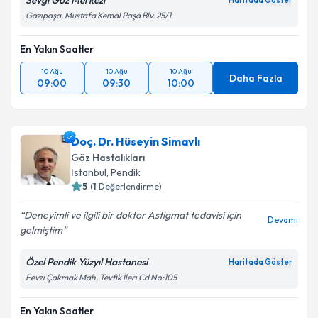
Sevgi Göz Merkezi
Haritada Göster
Gazipaşa, Mustafa Kemal Paşa Blv. 25/1
En Yakın Saatler
10 Ağu
10 Ağu
10 Ağu
Daha Fazla
09:00
09:30
10:00
Doç. Dr. Hüseyin Simavlı
Göz Hastalıkları
İstanbul
,
Pendik
5
(
1
Değerlendirme)
Deneyimli ve ilgili bir doktor Astigmat tedavisi için
Devamı
gelmiştim
Özel Pendik Yüzyıl Hastanesi
Haritada Göster
Fevzi Çakmak Mah, Tevfik İleri Cd No:105
En Yakın Saatler