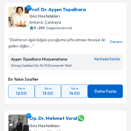
Prof. Dr. Ayşen Topalkara
Göz Hastalıkları
Ankara
,
Çankaya
5
(
289
Değerlendirme)
Doktorun ilgisi bilgisi çocuğuma şifa olması tavsiye ile
Devamı
giden diğer...
Ayşen Topalkara Muayenehane
Haritada Göster
Güneş Caddesi No:16/3 Güvenevler Mah.
En Yakın Saatler
Yarın
Yarın
Yarın
Daha Fazla
12:00
13:00
14:00
Op. Dr. Mehmet Vural
Göz Hastalıkları