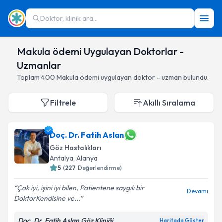
Doktor, klinik ara...
Makula ödemi Uygulayan Doktorlar -
Uzmanlar
Toplam
400
Makula ödemi
uygulayan doktor - uzman bulundu.
Filtrele
Akıllı Sıralama
Doç. Dr. Fatih Aslan
Göz Hastalıkları
Antalya
,
Alanya
5
(
227
Değerlendirme)
Çok iyi, işini iyi bilen, Patientene saygılı bir
Devamı
DoktorKendisine ve...
Doç. Dr. Fatih Aslan Göz Kliniği
Haritada Göster