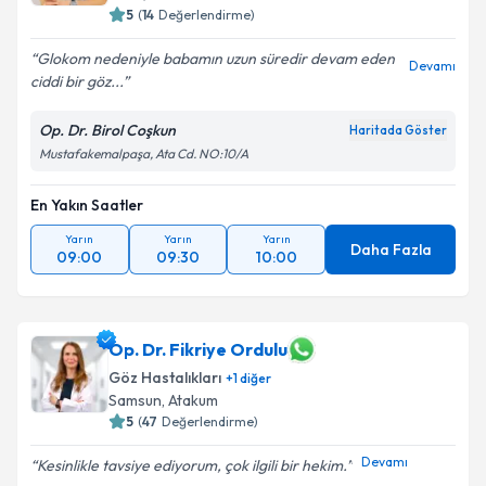
5
(
14
Değerlendirme)
Glokom nedeniyle babamın uzun süredir devam eden
Devamı
ciddi bir göz...
Op. Dr. Birol Coşkun
Haritada Göster
Mustafakemalpaşa, Ata Cd. NO:10/A
En Yakın Saatler
Yarın
Yarın
Yarın
Daha Fazla
09:00
09:30
10:00
Op. Dr. Fikriye Ordulu
Göz Hastalıkları
+
1
diğer
Samsun
,
Atakum
5
(
47
Değerlendirme)
Devamı
Kesinlikle tavsiye ediyorum, çok ilgili bir hekim.