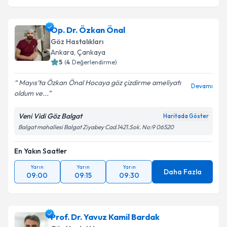
Op. Dr. Özkan Önal
Göz Hastalıkları
Ankara
,
Çankaya
5
(
4
Değerlendirme)
Mayıs’ta Özkan Önal Hocaya göz çizdirme ameliyatı
Devamı
oldum ve...
Veni Vidi Göz Balgat
Haritada Göster
Balgat mahallesi Balgat Ziyabey Cad.1421.Sok. No:9 06520
En Yakın Saatler
Yarın
Yarın
Yarın
Daha Fazla
09:00
09:15
09:30
Prof. Dr. Yavuz Kamil Bardak