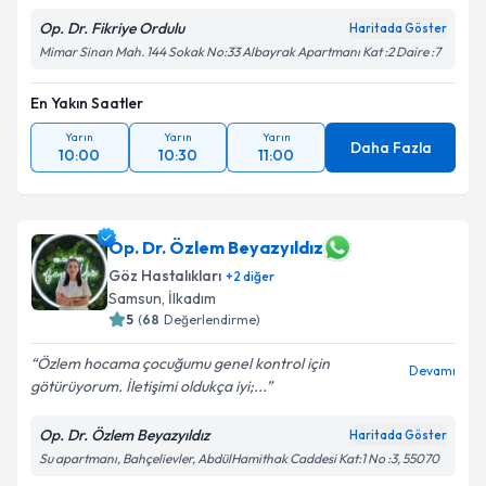
Op. Dr. Fikriye Ordulu
Haritada Göster
Mimar Sinan Mah. 144 Sokak No:33 Albayrak Apartmanı Kat :2 Daire :7
En Yakın Saatler
Yarın
Yarın
Yarın
Daha Fazla
10:00
10:30
11:00
Op. Dr. Özlem Beyazyıldız
Göz Hastalıkları
+
2
diğer
Samsun
,
İlkadım
5
(
68
Değerlendirme)
Özlem hocama çocuğumu genel kontrol için
Devamı
götürüyorum. İletişimi oldukça iyi;...
Op. Dr. Özlem Beyazyıldız
Haritada Göster
Su apartmanı, Bahçelievler, AbdülHamithak Caddesi Kat:1 No :3, 55070