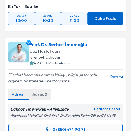
En Yakın Saatler
26 Ağu
26 Ağu
26 Ağu
Daha Fazla
10:00
10:30
11:00
Prof. Dr. Serhat İmamoğlu
Göz Hastalıkları
İstanbul
,
Üsküdar
4.9
(
8
Değerlendirme)
Serhat hoca mükemmel kisiligi , bilgisi ,insanustu
Devamı
gayreti ,hastanedeki performansi...
Adres
1
Adres
2
Batıgöz Tıp Merkezi - Altunizade
Haritada Göster
Altunizade Mahallesi, Ord. Prof. Dr. Fahrettin Kerim Gökay Cd. No:15
0 (850) 474 90 71