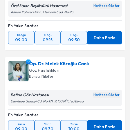
Metni
'ni okudum ve kişisel verilerimin belirtilen
Özel Kolan Beylikdüzü Hastanesi
Haritada Göster
kapsamda işlenmesini kabul ediyorum.
Adnan Kahveci Mah. Osmanlı Cad. No:23
Takvim Talebini Gönder
En Yakın Saatler
10 Ağu
10 Ağu
10 Ağu
Daha Fazla
09:00
09:15
09:30
Op. Dr. Melek Köroğlu Canlı
Göz Hastalıkları
Bursa
,
Nilüfer
Retina Göz Hastanesi
Haritada Göster
Esentepe, Sanayi Cd. No:171, 16130 Ni̇lüfer/Bursa
En Yakın Saatler
Yarın
Yarın
Yarın
Daha Fazla
09:00
09:30
10:00