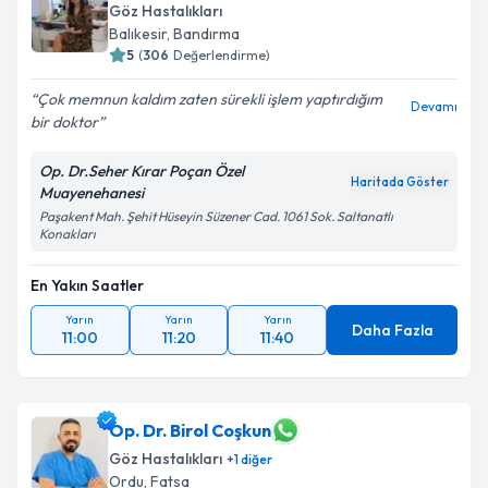
Göz Hastalıkları
Balıkesir
,
Bandırma
5
(
306
Değerlendirme)
Çok memnun kaldım zaten sürekli işlem yaptırdığım
Devamı
bir doktor
Op. Dr.Seher Kırar Poçan Özel
Haritada Göster
Muayenehanesi
Paşakent Mah. Şehit Hüseyin Süzener Cad. 1061 Sok. Saltanatlı
Konakları
En Yakın Saatler
Yarın
Yarın
Yarın
Daha Fazla
11:00
11:20
11:40
Op. Dr. Birol Coşkun
Göz Hastalıkları
+
1
diğer
Ordu
,
Fatsa