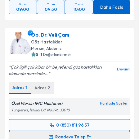
Yarın
Yarın
Yarın
Daha Fazla
09:00
09:30
10:00
Op. Dr. Veli Çam
Göz Hastalıkları
Mersin
,
Akdeniz
5
(
1
Değerlendirme)
Çok ilgili çok kibar bir beyefendi göz hastalıkları
Devamı
alanında mersinde...
Adres
1
Adres
2
Özel Mersin IMC Hastanesi
Haritada Göster
Turgutreis, İstiklal Cd. No:196, 33010
0 (850) 811 96 57
Randevu Takvimi Talebi
Randevu Talep Et