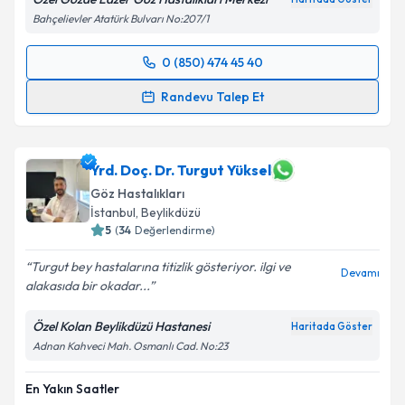
Bahçelievler Atatürk Bulvarı No:207/1
0 (850) 474 45 40
Randevu Takvimi Talebi
Randevu Talep Et
Dr. Öğr. Üyesi Murat Sağlam
için randevu takvimi
talebi oluşturun. Size bu uzmandan randevu almanız
için bir takvim hazırlandığında e-posta ile
Yrd. Doç. Dr. Turgut Yüksel
bilgilendireceğiz.
Göz Hastalıkları
İstanbul
,
Beylikdüzü
E-posta Adresiniz
5
(
34
Değerlendirme)
Turgut bey hastalarına titizlik gösteriyor. ilgi ve
Devamı
alakasıda bir okadar...
Kişisel verilerimin işlenmesine ilişkin
Aydınlatma
Özel Kolan Beylikdüzü Hastanesi
Haritada Göster
Metni
'ni okudum ve kişisel verilerimin belirtilen
Adnan Kahveci Mah. Osmanlı Cad. No:23
kapsamda işlenmesini kabul ediyorum.
En Yakın Saatler
Takvim Talebini Gönder