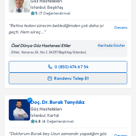
Göz Hastalıkları
İstanbul
,
Beşiktaş
5
(
7
Değerlendirme)
Retina tedavi sürecim beklediğimden çok daha iyi
Devamı
geçti. Hem süreç...
Özel Dünya Göz Hastanesi Etiler
Haritada Göster
Etiler, Yanarsu Sk. No:1, 34337 Beşiktaş/İstanbul,
0 (850) 474 67 54
Randevu Takvimi Talebi
Randevu Talep Et
Prof. Dr. Yavuz Kamil Bardak
için randevu takvimi
talebi oluşturun. Size bu uzmandan randevu almanız
Doç. Dr. Burak Tanyıldız
için bir takvim hazırlandığında e-posta ile
bilgilendireceğiz.
Göz Hastalıkları
İstanbul
,
Kartal
E-posta Adresiniz
4.8
(
6
Değerlendirme)
Doktorum Burak bey Uzun zamandır yaşadığım göz
Devamı