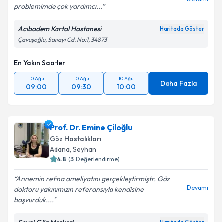
problemimde çok yardımcı...
Kişisel verilerimin işlenmesine ilişkin
Aydınlatma
Acıbadem Kartal Hastanesi
Haritada Göster
Metni
'ni okudum ve kişisel verilerimin belirtilen
Çavuşoğlu, Sanayi Cd. No:1, 34873
kapsamda işlenmesini kabul ediyorum.
En Yakın Saatler
Takvim Talebini Gönder
10 Ağu
10 Ağu
10 Ağu
Daha Fazla
09:00
09:30
10:00
Prof. Dr. Emine Çiloğlu
Göz Hastalıkları
Adana
,
Seyhan
4.8
(
3
Değerlendirme)
Annemin retina ameliyatını gerçekleştirmiştr. Göz
Devamı
doktoru yakınımızın referansıyla kendisine
başvurduk....