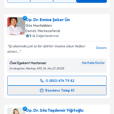
Op. Dr. Emine Şeker Ün
Göz Hastalıkları
Denizli
,
Merkezefendi
5
(
4
Değerlendirme)
İşi alanında çok iyi bir doktor muane olsun tedavi
Devamı
süreci...
Özel Egekent Hastanesi
Haritada Göster
Sırakapılar, Merkez, 495. Sk. No:27, 20125
0 (850) 474 79 82
Randevu Takvimi Talebi
Randevu Talep Et
Op. Dr. Emine Şeker Ün
için randevu takvimi talebi
oluşturun. Size bu uzmandan randevu almanız için bir
Op. Dr. Sıla Taşdemir Yiğitoğlu
takvim hazırlandığında e-posta ile bilgilendireceğiz.