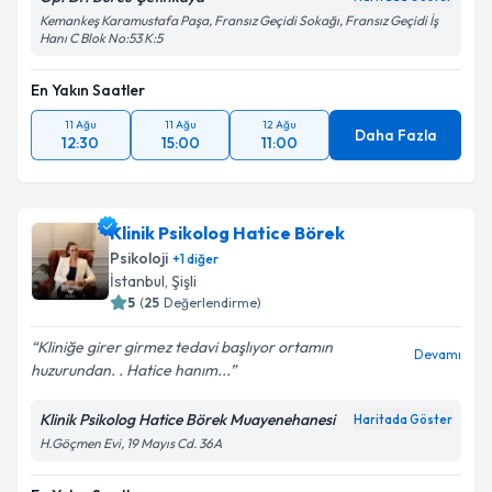
Op. Dr. Burcu Çetinkaya
Haritada Göster
Kemankeş Karamustafa Paşa, Fransız Geçidi Sokağı, Fransız Geçidi İş
Hanı C Blok No:53 K:5
En Yakın Saatler
11 Ağu
11 Ağu
12 Ağu
Daha Fazla
12:30
15:00
11:00
Klinik Psikolog Hatice Börek
Psikoloji
+
1
diğer
İstanbul
,
Şişli
5
(
25
Değerlendirme)
Kliniğe girer girmez tedavi başlıyor ortamın
Devamı
huzurundan. . Hatice hanım...
Klinik Psikolog Hatice Börek Muayenehanesi
Haritada Göster
H.Göçmen Evi, 19 Mayıs Cd. 36A