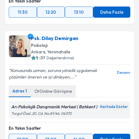
En Yakın Saatler
11:30
12:20
13:10
Daha Fazla
Psk. Dilay Demirgan
Psikoloji
Ankara
,
Yenimahalle
5
(
37
Değerlendirme)
Konusunda uzman, soruna yönelik uygulamalı
Devamı
çözümler öneren ve iyi dinleyen,...
Adres
1
Online Görüşme
Arı Psikolojik Danışmanlık Merkezi ( Batıkent )
Haritada Göster
Turgut Özal, 20. Cd. No:81/46, 06370
En Yakın Saatler