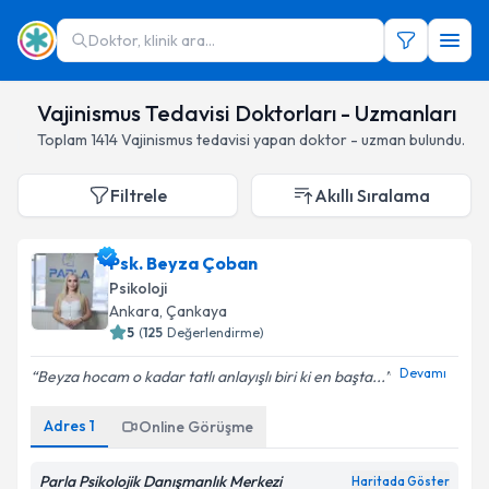
Doktor, klinik ara...
Vajinismus Tedavisi Doktorları - Uzmanları
Toplam
1414
Vajinismus
tedavisi yapan doktor - uzman bulundu.
Filtrele
Akıllı Sıralama
Psk. Beyza Çoban
Psikoloji
Ankara
,
Çankaya
5
(
125
Değerlendirme)
Devamı
Beyza hocam o kadar tatlı anlayışlı biri ki en başta...
Adres
1
Online Görüşme
Parla Psikolojik Danışmanlık Merkezi
Haritada Göster