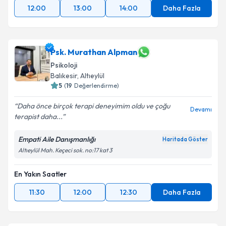
12:00
13:00
14:00
Daha Fazla
Psk. Murathan Alpman
Psikoloji
Balıkesir
,
Altıeylül
5
(
19
Değerlendirme)
Daha önce birçok terapi deneyimim oldu ve çoğu
Devamı
terapist daha...
Empati Aile Danışmanlığı
Haritada Göster
Altıeylül Mah. Keçeci sok. no:17 kat 3
En Yakın Saatler
11:30
12:00
12:30
Daha Fazla