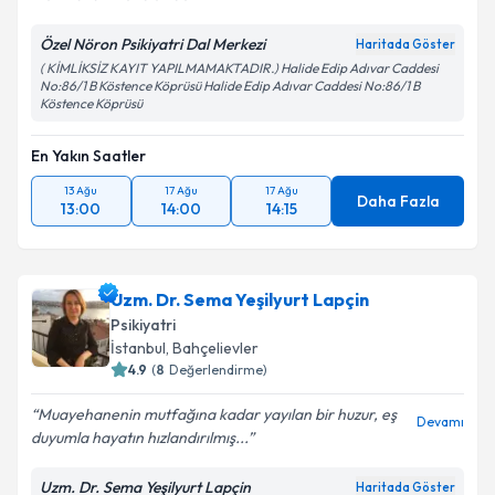
memnunum kendisinden
Özel Nöron Psikiyatri Dal Merkezi
Haritada Göster
( KİMLİKSİZ KAYIT YAPILMAMAKTADIR.) Halide Edip Adıvar Caddesi
No:86/1 B Köstence Köprüsü Halide Edip Adıvar Caddesi No:86/1 B
Köstence Köprüsü
En Yakın Saatler
13 Ağu
17 Ağu
17 Ağu
Daha Fazla
13:00
14:00
14:15
Uzm. Dr. Sema Yeşilyurt Lapçin
Psikiyatri
İstanbul
,
Bahçelievler
4.9
(
8
Değerlendirme)
Muayehanenin mutfağına kadar yayılan bir huzur, eş
Devamı
duyumla hayatın hızlandırılmış...