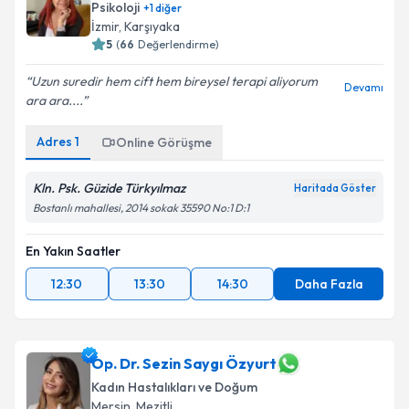
Psikoloji
+
1
diğer
İzmir
,
Karşıyaka
5
(
66
Değerlendirme)
Uzun suredir hem cift hem bireysel terapi aliyorum
Devamı
ara ara....
Adres
1
Online Görüşme
Kln. Psk. Güzide Türkyılmaz
Haritada Göster
Bostanlı mahallesi, 2014 sokak 35590 No:1 D:1
En Yakın Saatler
12:30
13:30
14:30
Daha Fazla
Op. Dr. Sezin Saygı Özyurt
Kadın Hastalıkları ve Doğum