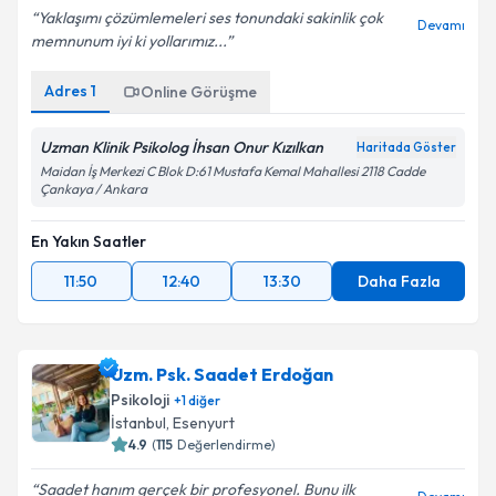
Yaklaşımı çözümlemeleri ses tonundaki sakinlik çok
Devamı
memnunum iyi ki yollarımız...
Adres
1
Online Görüşme
Uzman Klinik Psikolog İhsan Onur Kızılkan
Haritada Göster
Maidan İş Merkezi C Blok D:61 Mustafa Kemal Mahallesi 2118 Cadde
Çankaya / Ankara
En Yakın Saatler
11:50
12:40
13:30
Daha Fazla
Uzm. Psk. Saadet Erdoğan
Psikoloji
+
1
diğer
İstanbul
,
Esenyurt
4.9
(
115
Değerlendirme)