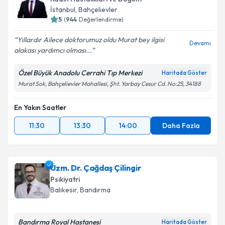
İstanbul
,
Bahçelievler
5
(
944
Değerlendirme)
Yıllardır Ailece doktorumuz oldu Murat bey ilgisi
Devamı
alakası yardımcı olması...
Özel Büyük Anadolu Cerrahi Tıp Merkezi
Haritada Göster
Murat Sok, Bahçelievler Mahallesi, Şht. Yarbay Cesur Cd. No:25, 34188
En Yakın Saatler
11:30
13:30
14:00
Daha Fazla
Uzm. Dr. Çağdaş Çilingir
Psikiyatri
Balıkesir
,
Bandırma
Bandırma Royal Hastanesi
Haritada Göster