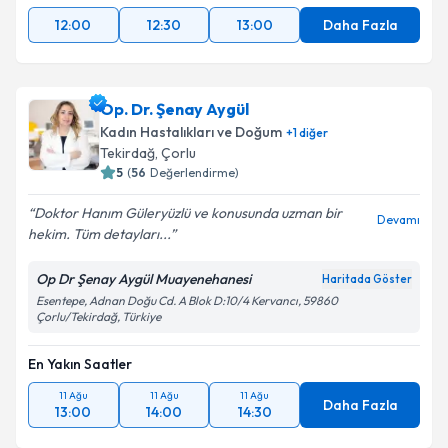
En Yakın Saatler
12:00
12:30
13:00
Daha Fazla
Op. Dr. Şenay Aygül
Kadın Hastalıkları ve Doğum
+
1
diğer
Tekirdağ
,
Çorlu
5
(
56
Değerlendirme)
Doktor Hanım Güleryüzlü ve konusunda uzman bir
Devamı
hekim. Tüm detayları...
Op Dr Şenay Aygül Muayenehanesi
Haritada Göster
Esentepe, Adnan Doğu Cd. A Blok D:10/4 Kervancı, 59860
Çorlu/Tekirdağ, Türkiye
En Yakın Saatler
11 Ağu
11 Ağu
11 Ağu
Daha Fazla
13:00
14:00
14:30