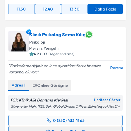
En Yakın Saatler
11:50
12:40
13:30
Daha Fazla
Klinik Psikolog Sema Kılıç
Psikoloji
Mersin
,
Yenişehir
4.9
(
107
Değerlendirme)
Farkedemediğiniz en ince ayrıntıları farketmenize
Devamı
yardımcı oluyor.
Adres
1
Online Görüşme
PSK Klinik Aile Danışma Merkezi
Haritada Göster
Güvenevler Mah. 1928. Sok. Global Dream Offices, Ekinci İnşaat No: 5/4
0 (850) 433 41 65
Randevu Takvimi Talebi