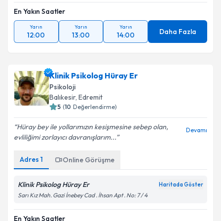
En Yakın Saatler
Yarın
Yarın
Yarın
Daha Fazla
12:00
13:00
14:00
Klinik Psikolog Hüray Er
Psikoloji
Balıkesir
,
Edremit
5
(
10
Değerlendirme)
Hüray bey ile yollarımızın kesişmesine sebep olan,
Devamı
evliliğimi zorlayıcı davranışlarım...
Adres
1
Online Görüşme
Klinik Psikolog Hüray Er
Haritada Göster
Sarı Kız Mah. Gazi İnebey Cad . İhsan Apt . No: 7 / 4