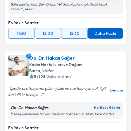
Uzm. Dr. Sema Yeşilyurt Lapçin
Haritada Göster
Bahçelievler Mah. Şair Orhan Veli Sok. Kaptan Apt. No:10 Kat:4
Daire:15,34180
En Yakın Saatler
11:30
12:00
12:30
Daha Fazla
Op. Dr. Hakan Sağer
Kadın Hastalıkları ve Doğum
Bursa
,
Nilüfer
5
(
208
Değerlendirme)
İşinde profesyonel güler yüzlü ve hastalarıyla cok ilgili
Devamı
kesinlikle tavsiye...
Op. Dr. Hakan Sağer
Haritada Göster
İhsaniye Mahallesi Bulvar 224 İlknur Sokak No:1 B Blok Daire:2 16140