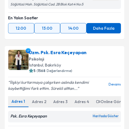
Söğütözü Mah. Söğütözü Cad. 2B Blok Kat:4 No:5
En Yakın Saatler
12:00
13:00
14:00
Daha Fazla
Uzm. Psk. Esra Keçeyapan
Psikoloji
İstanbul
,
Bakırköy
5
(
1568
Değerlendirme)
İlişkiyi kurtarmaya çalışırken aslında kendimi
Devamı
kaybettiğimi fark ettim. Sürekli alttan...
Adres
1
Adres
2
Adres
3
Adres
4
Online Görüşm
Psk. Esra Keçeyapan
Haritada Göster