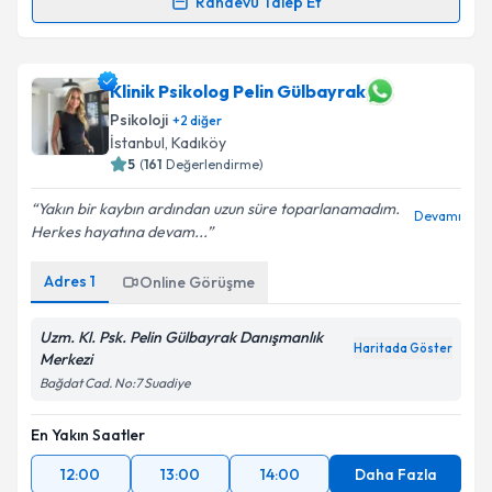
Randevu Talep Et
Klinik Psikolog Sema Kılıç
için randevu takvimi
talebi oluşturun. Size bu uzmandan randevu almanız
için bir takvim hazırlandığında e-posta ile
Klinik Psikolog Pelin Gülbayrak
bilgilendireceğiz.
Psikoloji
+
2
diğer
İstanbul
,
Kadıköy
E-posta Adresiniz
5
(
161
Değerlendirme)
Yakın bir kaybın ardından uzun süre toparlanamadım.
Devamı
Herkes hayatına devam...
Kişisel verilerimin işlenmesine ilişkin
Aydınlatma
Adres
1
Online Görüşme
Metni
'ni okudum ve kişisel verilerimin belirtilen
kapsamda işlenmesini kabul ediyorum.
Uzm. Kl. Psk. Pelin Gülbayrak Danışmanlık
Haritada Göster
Merkezi
Takvim Talebini Gönder
Bağdat Cad. No:7 Suadiye
En Yakın Saatler
12:00
13:00
14:00
Daha Fazla