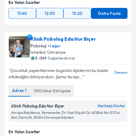
En Yakın Saatler
11:40
12:30
13:20
Daha Fazla
Klinik Psikolog Eda Nur Biçer
Psikoloji
+
1
diğer
İstanbul
,
Ümraniye
5
(
389
Değerlendirme)
Çocukluk yaşantılarımın bugünkü ilişkilerimi bu kadar
Devamı
etkilediğini bilmiyordum. Şema terapi...
Adres
1
Online Görüşme
Klinik Psikolog Eda Nur Biçer
Haritada Göster
Avrupa Residence, Yamanevler, Dr. Fazıl Küçük Cd. A2 Blok No:10 D:6.
Kat, Daire 24, 34764 Ümraniye/İstanbul
En Yakın Saatler