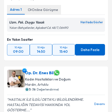
başlasaydım duygularımı ifade...
Adres
1
Online Görüşme
Uzm. Psk. Duygu Yasak
Haritada Göster
Yukarı Bahçelievler, Aşkabat Cd. 48/7, 06490
En Yakın Saatler
10 Ağu
10 Ağu
10 Ağu
Daha Fazla
09:00
14:50
15:40
Op. Dr. Enes Bil
Kadın Hastalıkları ve Doğum
Mardin
,
Artuklu
5
(
16
Değerlendirme)
HASTALIK İLE İLGİLİ DETAYLI BİLGİLENDİRME.
Devamı
HASTALIĞIN TEDAVİSİ HAKKINDA YOL