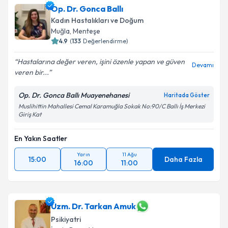
Op. Dr. Gonca Ballı
Kadın Hastalıkları ve Doğum
Muğla
,
Menteşe
4.9
(
133
Değerlendirme)
Hastalarına değer veren, işini özenle yapan ve güven
Devamı
veren bir...
Op. Dr. Gonca Ballı Muayenehanesi
Haritada Göster
Muslihittin Mahallesi Cemal Karamuğla Sokak No:90/C Ballı İş Merkezi
Giriş Kat
En Yakın Saatler
Yarın
11 Ağu
15:00
Daha Fazla
16:00
11:00
Uzm. Dr. Tarkan Amuk
Psikiyatri