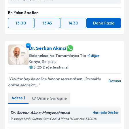
En Yakın Saatler
13:00
13:45
14:30
Daha Fazla
Dr. Serkan Akıncı
Geleneksel ve Tamamlayıcı Tıp
+
1
diğer
Konya
,
Selçuklu
5
(
25
Değerlendirme)
Doktor bey ile online hipnoz seansı aldım. Öncelikle
Devamı
online seanslar...
Adres
1
Online Görüşme
Dr. Serkan Akıncı Muayenehanesi
Haritada Göster
İhsaniye Mah. Sultan Cem Cad. A Plaza B Blok No: 33/404