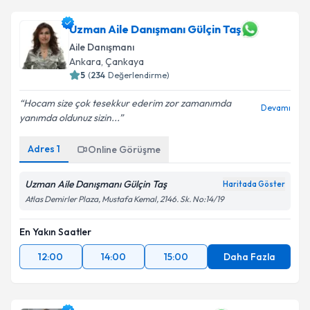
Uzman Aile Danışmanı Gülçin Taş
Aile Danışmanı
Ankara
,
Çankaya
5
(
234
Değerlendirme)
Hocam size çok tesekkur ederim zor zamanımda
Devamı
yanımda oldunuz sizin...
Adres
1
Online Görüşme
Uzman Aile Danışmanı Gülçin Taş
Haritada Göster
Atlas Demirler Plaza, Mustafa Kemal, 2146. Sk. No:14/19
En Yakın Saatler
12:00
14:00
15:00
Daha Fazla