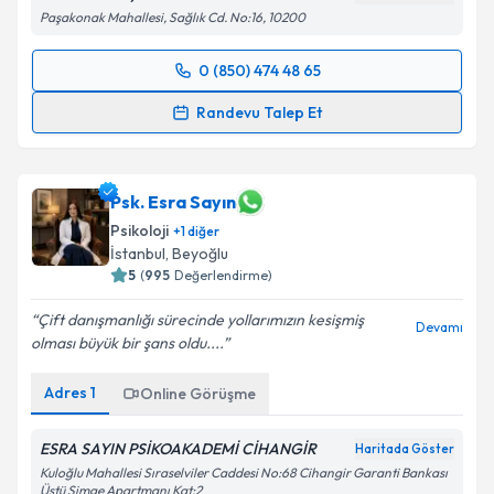
Paşakonak Mahallesi, Sağlık Cd. No:16, 10200
0 (850) 474 48 65
Randevu Takvimi Talebi
Randevu Talep Et
Uzm. Dr. Çağdaş Çilingir
için randevu takvimi talebi
oluşturun. Size bu uzmandan randevu almanız için bir
takvim hazırlandığında e-posta ile bilgilendireceğiz.
Psk. Esra Sayın
Psikoloji
+
1
diğer
E-posta Adresiniz
İstanbul
,
Beyoğlu
5
(
995
Değerlendirme)
Çift danışmanlığı sürecinde yollarımızın kesişmiş
Devamı
olması büyük bir şans oldu....
Kişisel verilerimin işlenmesine ilişkin
Aydınlatma
Metni
'ni okudum ve kişisel verilerimin belirtilen
Adres
1
Online Görüşme
kapsamda işlenmesini kabul ediyorum.
ESRA SAYIN PSİKOAKADEMİ CİHANGİR
Haritada Göster
Takvim Talebini Gönder
Kuloğlu Mahallesi Sıraselviler Caddesi No:68 Cihangir Garanti Bankası
Üstü Simge Apartmanı Kat:2