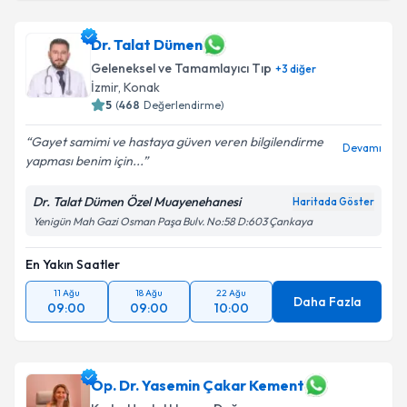
Dr. Talat Dümen
Geleneksel ve Tamamlayıcı Tıp
+
3
diğer
İzmir
,
Konak
5
(
468
Değerlendirme)
Gayet samimi ve hastaya güven veren bilgilendirme
Devamı
yapması benim için...
Dr. Talat Dümen Özel Muayenehanesi
Haritada Göster
Yenigün Mah Gazi Osman Paşa Bulv. No:58 D:603 Çankaya
En Yakın Saatler
11 Ağu
18 Ağu
22 Ağu
Daha Fazla
09:00
09:00
10:00
Op. Dr. Yasemin Çakar Kement