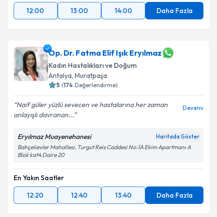
12:00
13:00
14:00
Daha Fazla
Op. Dr. Fatma Elif Işık Eryılmaz
Kadın Hastalıkları ve Doğum
Antalya
,
Muratpaşa
5
(
174
Değerlendirme)
Naif güler yüzlü sevecen ve hastalarına her zaman
Devamı
anlayışlı davranan...
Eryılmaz Muayenehanesi
Haritada Göster
Bahçelievler Mahallesi, Turgut Reis Caddesi No:1A Ekim Apartmanı A
Blok kat4 Daire 20
En Yakın Saatler
12:20
12:40
13:40
Daha Fazla