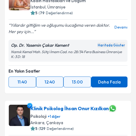
Kadın Hastalıkları ve Doğum
İstanbul
,
Ümraniye
5
(
79
Değerlendirme)
Yıllardır gittiğim ve oğluşumu kucağıma veren doktor.
Devamı
Her şey için...
Op. Dr. Yasemin Çakar Kement
Haritada Göster
Namık Kemal Mah. Sütçi İmam Cad. no: 28/34 Fera Business Ümraniye
K: 3 D: 18
En Yakın Saatler
11:40
12:40
13:00
Daha Fazla
Klinik Psikolog İhsan Onur Kızılkan
Psikoloji
+
1
diğer
Ankara
,
Çankaya
5
(
129
Değerlendirme)