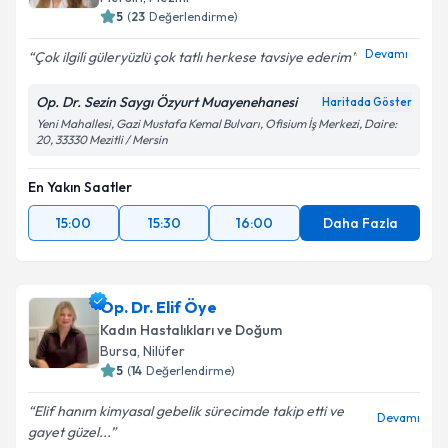
Mersin
,
Mezitli
5
(
23
Değerlendirme)
Devamı
Çok ilgili güleryüzlü çok tatlı herkese tavsiye ederim
Op. Dr. Sezin Saygı Özyurt Muayenehanesi
Haritada Göster
Yeni Mahallesi, Gazi Mustafa Kemal Bulvarı, Ofisium İş Merkezi, Daire:
20, 33330 Mezitli / Mersin
En Yakın Saatler
15:00
15:30
16:00
Daha Fazla
Op. Dr. Elif Öye
Kadın Hastalıkları ve Doğum
Bursa
,
Nilüfer
5
(
14
Değerlendirme)
Elif hanım kimyasal gebelik sürecimde takip etti ve
Devamı
gayet güzel...