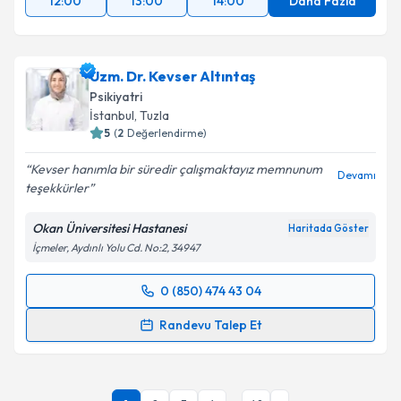
12:00
13:00
14:00
Daha Fazla
Uzm. Dr. Kevser Altıntaş
Psikiyatri
İstanbul
,
Tuzla
5
(
2
Değerlendirme)
Kevser hanımla bir süredir çalışmaktayız memnunum
Devamı
teşekkürler
Okan Üniversitesi Hastanesi
Haritada Göster
İçmeler, Aydınlı Yolu Cd. No:2, 34947
0 (850) 474 43 04
Randevu Takvimi Talebi
Randevu Talep Et
Uzm. Dr. Kevser Altıntaş
için randevu takvimi talebi
oluşturun. Size bu uzmandan randevu almanız için bir