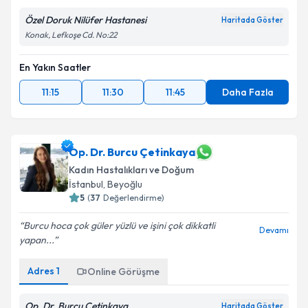
Özel Doruk Nilüfer Hastanesi
Haritada Göster
Konak, Lefkoşe Cd. No:22
En Yakın Saatler
11:15
11:30
11:45
Daha Fazla
Op. Dr. Burcu Çetinkaya
Kadın Hastalıkları ve Doğum
İstanbul
,
Beyoğlu
5
(
37
Değerlendirme)
Burcu hoca çok güler yüzlü ve işini çok dikkatli
Devamı
yapan...
Adres
1
Online Görüşme