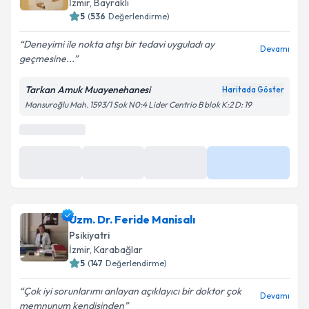
İzmir
,
Bayraklı
5
(
536
Değerlendirme)
Deneyimi ile nokta atışı bir tedavi uyguladı ay
Devamı
geçmesine...
Tarkan Amuk Muayenehanesi
Haritada Göster
Mansuroğlu Mah. 1593/1 Sok N0:4 Lider Centrio B blok K:2 D: 19
En Yakın Saatler
25 Ağu
25 Ağu
26 Ağu
Daha Fazla
10:00
10:30
10:00
Uzm. Dr. Feride Manisalı
Psikiyatri
İzmir
,
Karabağlar
5
(
147
Değerlendirme)
Çok iyi sorunlarımı anlayan açıklayıcı bir doktor çok
Devamı