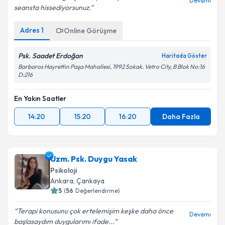
Saadet hanım gerçek bir profesyonel. Bunu ilk
Devamı
seansta hissediyorsunuz.
Adres
1
Online Görüşme
Psk. Saadet Erdoğan
Haritada Göster
Barbaros Hayrettin Paşa Mahallesi, 1992 Sokak. Vetro City, B Blok No:16
D:216
En Yakın Saatler
14:20
15:20
16:20
Daha Fazla
Uzm. Psk. Duygu Yasak
Psikoloji
Ankara
,
Çankaya
5
(
56
Değerlendirme)
Terapi konusunu çok ertelemişim keşke daha önce
Devamı