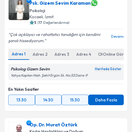
Psk. Gizem Sevim Karaman
Psikoloji
Kocaeli
,
İzmit
5
(
17
Değerlendirme)
Çok açıklayıcı ve rahatlatıcı tanıdığım için kendimi
Devamı
şanslı hissediyorum.
Adres
1
Adres
2
Adres
3
Adres
4
Online Görüşm
Psikolog Gizem Sevim
Haritada Göster
Yahya Kaptan Mah. Şehit Ergün Sk. No:53 Daire :9
En Yakın Saatler
13:30
14:30
15:30
Daha Fazla
Op. Dr. Murat Öztürk
Kadın Hastalıkları ve Doğum