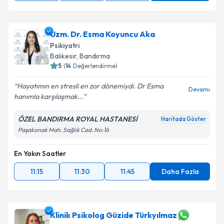
Uzm. Dr. Esma Koyuncu Aka
Psikiyatri
Balıkesir
,
Bandırma
5
(
14
Değerlendirme)
Hayatımın en stresli en zor dönemiydi. Dr Esma
Devamı
hanımla karşılaşmak...
ÖZEL BANDIRMA ROYAL HASTANESİ
Haritada Göster
Paşakonak Mah. Sağlık Cad. No:16
En Yakın Saatler
11:15
11:30
11:45
Daha Fazla
Klinik Psikolog Güzide Türkyılmaz