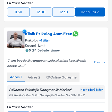
En Yakın Saatler
11:30
12:00
12:30
Daha Fazla
Klinik Psikolog Asım Eren
Psikoloji
+
1
diğer
Kocaeli
,
İzmit
5
(
94
Değerlendirme)
Asım bey ile ilk randevumuzda sıkıntımı kısa sürede
Devamı
anladı ve...
Adres
1
Adres
2
Online Görüşme
Psikoeren Psikolojik Danışmanlık Merkezi
Haritada Göster
Körfez Mahallesi Salim Dervişoğlu Caddesi No:120/1 Kat:2
En Yakın Saatler