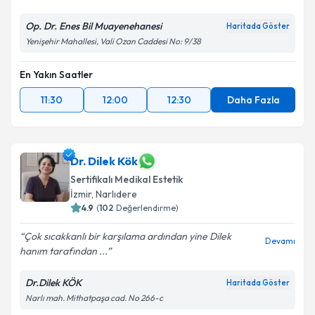
GÖSTERME....
Op. Dr. Enes Bil Muayenehanesi
Haritada Göster
Yenişehir Mahallesi, Vali Ozan Caddesi No: 9/38
En Yakın Saatler
11:30
12:00
12:30
Daha Fazla
Dr. Dilek Kök
Sertifikalı Medikal Estetik
İzmir
,
Narlıdere
4.9
(
102
Değerlendirme)
Çok sıcakkanlı bir karşılama ardından yine Dilek
Devamı
hanım tarafından ...
Dr.Dilek KÖK
Haritada Göster
Narlı mah. Mithatpaşa cad. No 266-c