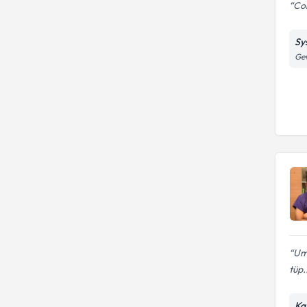
Cok
Sy
Gev
Um
tüp.
Ka