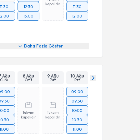
kapalıdır
11:30
12:30
11:30
12:00
13:00
12:00
Daha Fazla Göster
7 Ağu
8 Ağu
9 Ağu
10 Ağu
Cum
Cmt
Paz
Pzt
09:00
09:00
09:30
09:30
10:00
10:00
Takvim
Takvim
kapalıdır
kapalıdır
10:30
10:30
11:00
11:00