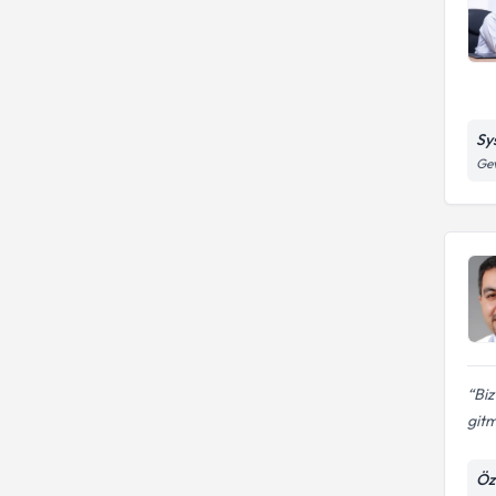
Sy
Gev
Biz
gitm
Öz