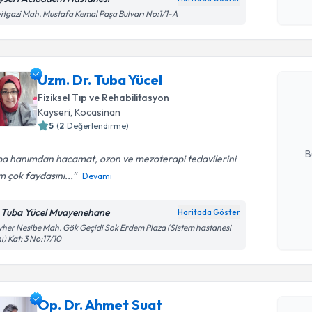
işlenm
itgazi Mah. Mustafa Kemal Paşa Bulvarı No:1/1-A
Randevu T
Uzm. Dr. Tuba Yücel
Uzm. Dr. 
bu uzmandan
Fiziksel Tıp ve Rehabilitasyon
posta ile bi
Kayseri
, Kocasinan
5
(
2
Değerlendirme)
E-posta Ad
B
ba hanımdan hacamat, ozon ve mezoterapi tedavilerini
m çok faydasını...
Devamı
Kişisel
 Tuba Yücel Muayenehane
Haritada Göster
okudum
her Nesibe Mah. Gök Geçidi Sok Erdem Plaza (Sistem hastanesi
işlenm
Randevu T
ı) Kat: 3 No:17/10
Op. Dr. A
oluşturun. 
Op. Dr. Ahmet Suat
hazırlandığ