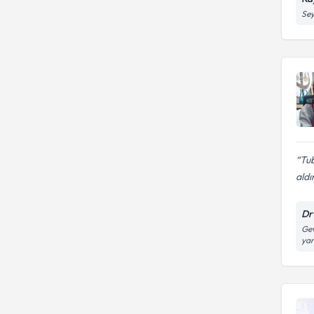
Sey
Tu
aldı
Dr
Gev
yan