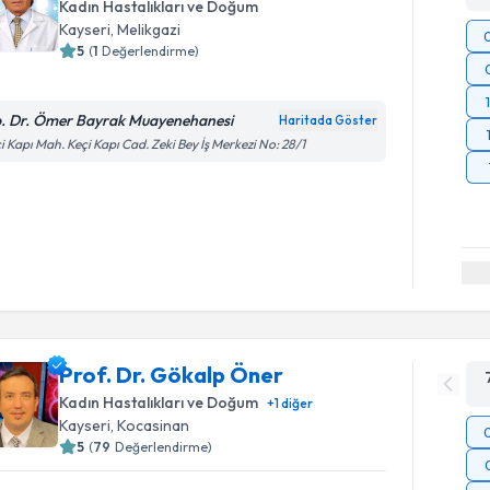
Kadın Hastalıkları ve Doğum
Kayseri
, Melikgazi
5
(
1
Değerlendirme)
. Dr. Ömer Bayrak Muayenehanesi
Haritada Göster
i Kapı Mah. Keçi Kapı Cad. Zeki Bey İş Merkezi No: 28/1
Prof. Dr. Gökalp Öner
Kadın Hastalıkları ve Doğum
+
1
diğer
Kayseri
, Kocasinan
5
(
79
Değerlendirme)