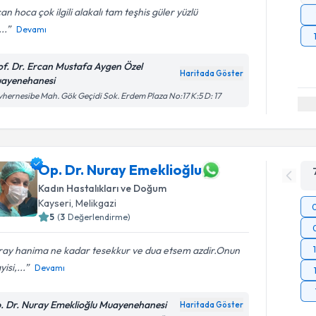
an hoca çok ilgili alakalı tam teşhis güler yüzlü
...
Devamı
of. Dr. Ercan Mustafa Aygen Özel
Haritada Göster
ayenehanesi
hernesibe Mah. Gök Geçidi Sok. Erdem Plaza No:17 K:5 D: 17
Op. Dr. Nuray Emeklioğlu
Kadın Hastalıkları ve Doğum
Kayseri
, Melikgazi
5
(
3
Değerlendirme)
ray hanima ne kadar tesekkur ve dua etsem azdir.Onun
isi,...
Devamı
. Dr. Nuray Emeklioğlu Muayenehanesi
Haritada Göster