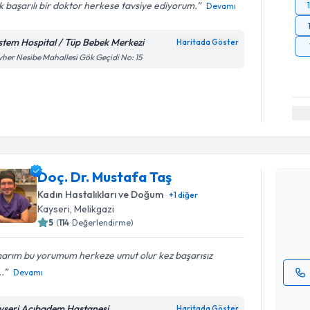
 başarılı bir doktor herkese tavsiye ediyorum.
Devamı
stem Hospital / Tüp Bebek Merkezi
Haritada Göster
her Nesibe Mahallesi Gök Geçidi No: 15
Randevu T
Doç. Dr. 
Doç. Dr. Mustafa Taş
bu uzmandan
Kadın Hastalıkları ve Doğum
+
1
diğer
posta ile bi
Kayseri
, Melikgazi
5
(
114
Değerlendirme)
E-posta Ad
arım bu yorumum herkeze umut olur kez başarısız
..
Devamı
Kişisel
okudum
yseri Acıbadem Hastanesi
Haritada Göster