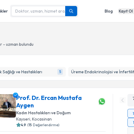
ikler
Blog
Kayıt Ol
or - uzman bulundu
 Sağlığı ve Hastalıkları
Üreme Endokrinolojisi ve İnfertili
5
Prof. Dr. Ercan Mustafa
Aygen
Kadın Hastalıkları ve Doğum
Kayseri
, Kocasinan
4.9
(
15
Değerlendirme)