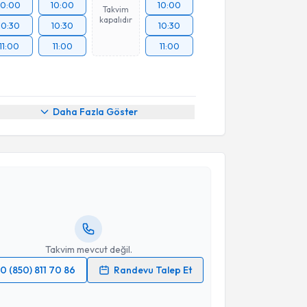
10:00
10:00
10:00
Takvim
kapalıdır
10:30
10:30
10:30
11:00
11:00
11:00
Daha Fazla Göster
akvimi Talebi
Mustafa Taş
için randevu takvimi talebi oluşturun. Size
 randevu almanız için bir takvim hazırlandığında e-
lgilendireceğiz.
resiniz
Takvim mevcut değil.
0 (850) 811 70 86
Randevu Talep Et
 verilerimin işlenmesine ilişkin
Aydınlatma Metni
'ni
 ve kişisel verilerimin belirtilen kapsamda