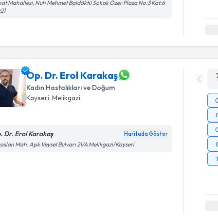
at Mahallesi, Nuh Mehmet Baldöktü Sokak Özer Plaza No:3 Kat:6
21
Op. Dr. Erol Karakaş
Kadın Hastalıkları ve Doğum
Kayseri
, Melikgazi
. Dr. Erol Karakaş
Haritada Göster
aslan Mah. Aşık Veysel Bulvarı 21/A Melikgazi/Kayseri