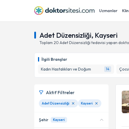
Uzmanlar
Klin
Adet Düzensizliği, Kayseri
Toplam
20
Adet Düzensizliği
tedavisi yapan dokt
İlgili Branşlar
Kadın Hastalıkları ve Doğum
Çocuk
14
Aktif Filtreler
Adet Düzensizliği
Kayseri
Şehir
Kayseri