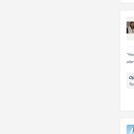
Ha
olar
Op
Tac