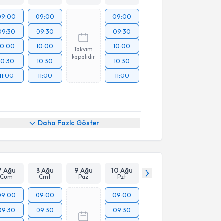
09:00
09:00
09:00
09:30
09:30
09:30
10:00
10:00
10:00
Takvim
kapalıdır
10:30
10:30
10:30
11:00
11:00
11:00
Daha Fazla Göster
7 Ağu
8 Ağu
9 Ağu
10 Ağu
Cum
Cmt
Paz
Pzt
09:00
09:00
09:00
09:30
09:30
09:30