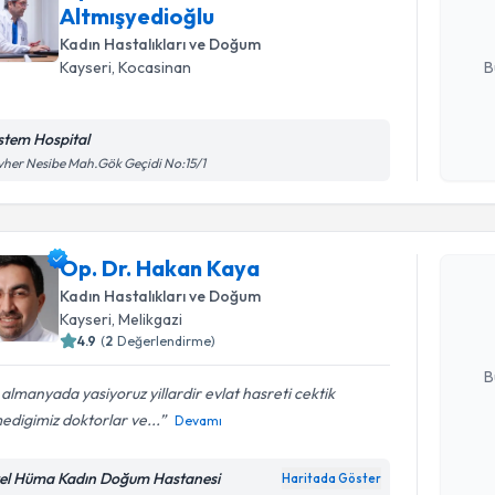
Altmışyedioğlu
E-posta Ad
Kadın Hastalıkları ve Doğum
B
Kayseri
, Kocasinan
stem Hospital
Kişisel
her Nesibe Mah.Gök Geçidi No:15/1
okudum
Randevu T
işlenm
Op. Dr. H
Op. Dr. Hakan Kaya
bu uzmandan
Kadın Hastalıkları ve Doğum
posta ile bi
Kayseri
, Melikgazi
4.9
(
2
Değerlendirme)
E-posta Ad
B
 almanyada yasiyoruz yillardir evlat hasreti cektik
edigimiz doktorlar ve...
Devamı
Kişisel
okudum
el Hüma Kadın Doğum Hastanesi
Haritada Göster
Randevu T