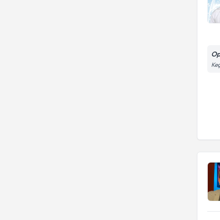
Op
Keç