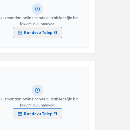
resiniz
u uzmandan online randevu alabileceğin bir
takvimi bulunmuyor.
Randevu Talep Et
 verilerimin işlenmesine ilişkin
Aydınlatma Metni
'ni
 ve kişisel verilerimin belirtilen kapsamda
akvimi Talebi
esini kabul ediyorum.
akan Kaya
Takvim Talebini Gönder
için randevu takvimi talebi oluşturun. Size
 randevu almanız için bir takvim hazırlandığında e-
lgilendireceğiz.
resiniz
u uzmandan online randevu alabileceğin bir
takvimi bulunmuyor.
Randevu Talep Et
 verilerimin işlenmesine ilişkin
Aydınlatma Metni
'ni
 ve kişisel verilerimin belirtilen kapsamda
akvimi Talebi