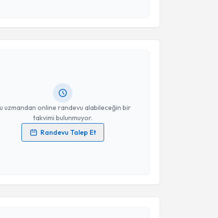
esini kabul ediyorum.
akvimi Talebi
Takvim Talebini Gönder
Tuba Yücel
için randevu takvimi talebi oluşturun. Size
 randevu almanız için bir takvim hazırlandığında e-
lgilendireceğiz.
resiniz
u uzmandan online randevu alabileceğin bir
takvimi bulunmuyor.
Randevu Talep Et
 verilerimin işlenmesine ilişkin
Aydınlatma Metni
'ni
 ve kişisel verilerimin belirtilen kapsamda
esini kabul ediyorum.
akvimi Talebi
Takvim Talebini Gönder
hmet Suat Altmışyedioğlu
için randevu takvimi talebi
Size bu uzmandan randevu almanız için bir takvim
ında e-posta ile bilgilendireceğiz.