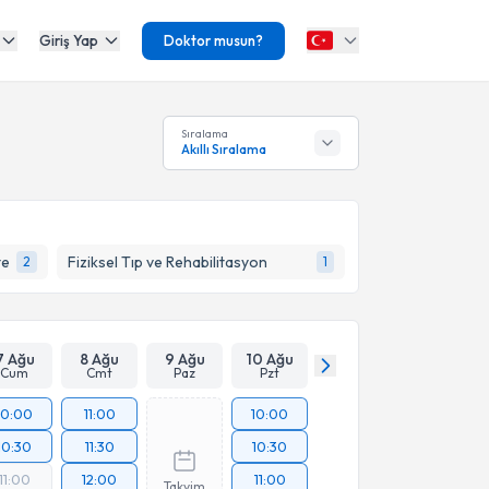
Giriş Yap
Doktor musun?
Sıralama
Akıllı Sıralama
te
Fiziksel Tıp ve Rehabilitasyon
2
1
7 Ağu
8 Ağu
9 Ağu
10 Ağu
Cum
Cmt
Paz
Pzt
10:00
11:00
10:00
10:30
11:30
10:30
11:00
12:00
11:00
Takvim