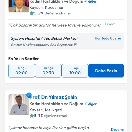
Kadın Hastalıkları ve Doğum
+
1
diğer
Kayseri
, Kocasinan
5
(
79
Değerlendirme)
Devamı
Cok başarılı bir doktor herkese tavsiye ediyorum.
System Hospital / Tüp Bebek Merkezi
Haritada Göster
Gevher Nesibe Mahallesi Gök Geçidi No: 15
En Yakın Saatler
10 Ağu
10 Ağu
10 Ağu
Daha Fazla
09:00
09:30
10:00
Prof. Dr. Yılmaz Şahin
Kadın Hastalıkları ve Doğum
+
1
diğer
Kayseri
, Melikgazi
5
(
1
Değerlendirme)
yılmaz hocama tavsiye üzerine gittim başka
Devamı