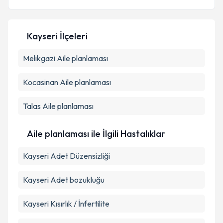
Kayseri İlçeleri
Kişisel verilerimin işlenmesine ilişkin
Aydınlatma
Melikgazi
Metni
Aile planlaması
'ni okudum ve kişisel verilerimin belirtilen
kapsamda işlenmesini kabul ediyorum.
Kocasinan
Aile planlaması
Takvim Talebini Gönder
Talas
Aile planlaması
Aile planlaması ile İlgili Hastalıklar
Kayseri Adet Düzensizliği
Kayseri Adet bozukluğu
Kayseri Kısırlık / İnfertilite