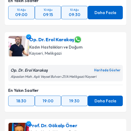
En Yakın Saatler
10 Ağu
10 Ağu
10 Ağu
Daha Fazla
09:00
09:15
09:30
Op. Dr. Erol Karakaş
Kadın Hastalıkları ve Doğum
Kayseri
, Melikgazi
Op. Dr. Erol Karakaş
Haritada Göster
Alpaslan Mah. Aşık Veysel Bulvarı 21/A Melikgazi/Kayseri
En Yakın Saatler
18:30
19:00
19:30
Daha Fazla
Prof. Dr. Gökalp Öner