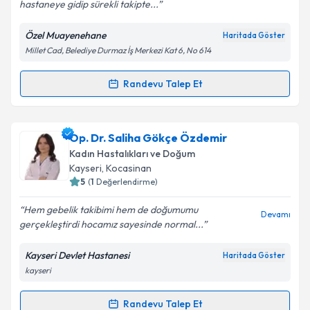
hastaneye gidip sürekli takipte...
Özel Muayenehane
Haritada Göster
Millet Cad, Belediye Durmaz İş Merkezi Kat 6, No 614
Randevu Talep Et
Randevu Takvimi Talebi
Prof. Dr. Yılmaz Şahin
için randevu takvimi talebi
Op. Dr. Saliha Gökçe Özdemir
oluşturun. Size bu uzmandan randevu almanız için bir
Kadın Hastalıkları ve Doğum
takvim hazırlandığında e-posta ile bilgilendireceğiz.
Kayseri
, Kocasinan
5
(
1
Değerlendirme)
E-posta Adresiniz
Hem gebelik takibimi hem de doğumumu
Devamı
gerçekleştirdi hocamız sayesinde normal...
Kayseri Devlet Hastanesi
Haritada Göster
Kişisel verilerimin işlenmesine ilişkin
Aydınlatma
kayseri
Metni
'ni okudum ve kişisel verilerimin belirtilen
kapsamda işlenmesini kabul ediyorum.
Randevu Talep Et