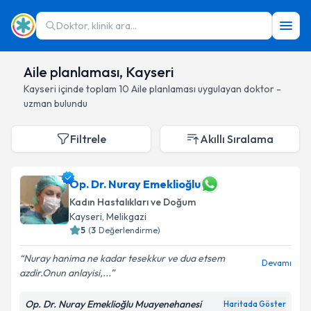
Doktor, klinik ara...
Aile planlaması, Kayseri
Kayseri
içinde toplam
10
Aile planlaması
uygulayan doktor -
uzman bulundu
Filtrele
Akıllı Sıralama
Op. Dr. Nuray Emeklioğlu
Kadın Hastalıkları ve Doğum
Kayseri
, Melikgazi
5
(
3
Değerlendirme)
Nuray hanima ne kadar tesekkur ve dua etsem
Devamı
azdir.Onun anlayisi,...
Op. Dr. Nuray Emeklioğlu Muayenehanesi
Haritada Göster