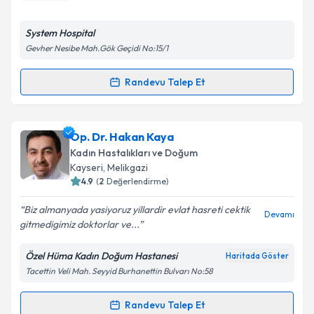
E-posta Adresiniz
System Hospital
Gevher Nesibe Mah.Gök Geçidi No:15/1
Kişisel verilerimin işlenmesine ilişkin
Aydınlatma
Randevu Talep Et
Randevu Takvimi Talebi
Metni
'ni okudum ve kişisel verilerimin belirtilen
kapsamda işlenmesini kabul ediyorum.
Op. Dr. Ahmet Suat Altmışyedioğlu
için randevu
Op. Dr. Hakan Kaya
takvimi talebi oluşturun. Size bu uzmandan randevu
Takvim Talebini Gönder
Kadın Hastalıkları ve Doğum
almanız için bir takvim hazırlandığında e-posta ile
Kayseri
, Melikgazi
bilgilendireceğiz.
4.9
(
2
Değerlendirme)
E-posta Adresiniz
Biz almanyada yasiyoruz yillardir evlat hasreti cektik
Devamı
gitmedigimiz doktorlar ve...
Özel Hüma Kadın Doğum Hastanesi
Haritada Göster
Tacettin Veli Mah. Seyyid Burhanettin Bulvarı No:58
Kişisel verilerimin işlenmesine ilişkin
Aydınlatma
Metni
'ni okudum ve kişisel verilerimin belirtilen
kapsamda işlenmesini kabul ediyorum.
Randevu Talep Et
Randevu Takvimi Talebi