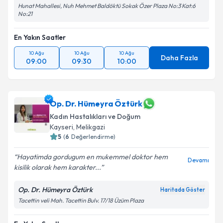
Hunat Mahallesi, Nuh Mehmet Baldöktü Sokak Özer Plaza No:3 Kat:6
No:21
En Yakın Saatler
10 Ağu
10 Ağu
10 Ağu
Daha Fazla
09:00
09:30
10:00
Op. Dr. Hümeyra Öztürk
Kadın Hastalıkları ve Doğum
Kayseri
, Melikgazi
5
(
6
Değerlendirme)
Hayatimda gordugum en mukemmel doktor hem
Devamı
kisilik olarak hem karakter...
Op. Dr. Hümeyra Öztürk
Haritada Göster
Tacettin veli Mah. Tacettin Bulv. 17/18 Üzüm Plaza