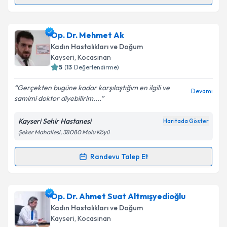
Randevu Takvimi Talebi
Takvim Talebini Gönder
Op. Dr. Saliha Gökçe Özdemir
için randevu takvimi
Op. Dr. Mehmet Ak
talebi oluşturun. Size bu uzmandan randevu almanız
Kadın Hastalıkları ve Doğum
için bir takvim hazırlandığında e-posta ile
Kayseri
, Kocasinan
bilgilendireceğiz.
5
(
13
Değerlendirme)
E-posta Adresiniz
Gerçekten bugüne kadar karşılaştığım en ilgili ve
Devamı
samimi doktor diyebilirim....
Kayseri Sehir Hastanesi
Haritada Göster
Şeker Mahallesi, 38080 Molu Köyü
Kişisel verilerimin işlenmesine ilişkin
Aydınlatma
Metni
'ni okudum ve kişisel verilerimin belirtilen
kapsamda işlenmesini kabul ediyorum.
Randevu Talep Et
Randevu Takvimi Talebi
Takvim Talebini Gönder
Op. Dr. Mehmet Ak
için randevu takvimi talebi
Op. Dr. Ahmet Suat Altmışyedioğlu
oluşturun. Size bu uzmandan randevu almanız için bir
Kadın Hastalıkları ve Doğum
takvim hazırlandığında e-posta ile bilgilendireceğiz.
Kayseri
, Kocasinan