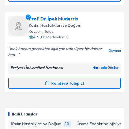
Takvim Talebini Gönder
Op. Dr. Hakan Kaya
için randevu takvimi talebi
Prof. Dr. İpek Müderris
oluşturun. Size bu uzmandan randevu almanız için bir
Kadın Hastalıkları ve Doğum
takvim hazırlandığında e-posta ile bilgilendireceğiz.
Kayseri
, Talas
4.3
(
1
Değerlendirme)
E-posta Adresiniz
ipek hocam gerçekten ilgili çok tatlı süper bir doktor
Devamı
ben...
Erciyes Üniversitesi Hastanesi
Haritada Göster
Kişisel verilerimin işlenmesine ilişkin
Aydınlatma
Metni
'ni okudum ve kişisel verilerimin belirtilen
kapsamda işlenmesini kabul ediyorum.
Randevu Talep Et
Randevu Takvimi Talebi
Takvim Talebini Gönder
Prof. Dr. İpek Müderris
için randevu takvimi talebi
oluşturun. Size bu uzmandan randevu almanız için bir
İlgili Branşlar
takvim hazırlandığında e-posta ile bilgilendireceğiz.
Kadın Hastalıkları ve Doğum
Üreme Endokrinolojisi ve İnfe
10
E-posta Adresiniz