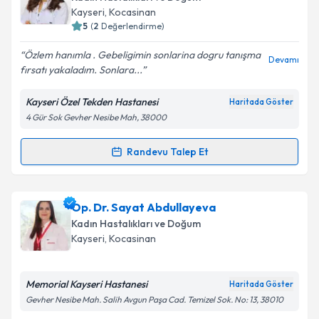
almanız için bir takvim hazırlandığında e-posta ile
Kayseri
,
Kocasinan
bilgilendireceğiz.
5
(
2
Değerlendirme)
E-posta Adresiniz
Özlem hanımla . Gebeligimin sonlarina dogru tanışma
Devamı
fırsatı yakaladım. Sonlara...
Kayseri Özel Tekden Hastanesi
Haritada Göster
4 Gür Sok Gevher Nesibe Mah, 38000
Kişisel verilerimin işlenmesine ilişkin
Aydınlatma
Metni
'ni okudum ve kişisel verilerimin belirtilen
kapsamda işlenmesini kabul ediyorum.
Randevu Talep Et
Randevu Takvimi Talebi
Takvim Talebini Gönder
Op. Dr. Özlem Katırcı
için randevu takvimi talebi
Op. Dr. Sayat Abdullayeva
oluşturun. Size bu uzmandan randevu almanız için bir
Kadın Hastalıkları ve Doğum
takvim hazırlandığında e-posta ile bilgilendireceğiz.
Kayseri
,
Kocasinan
E-posta Adresiniz
Memorial Kayseri Hastanesi
Haritada Göster
Gevher Nesibe Mah. Salih Avgun Paşa Cad. Temizel Sok. No: 13, 38010