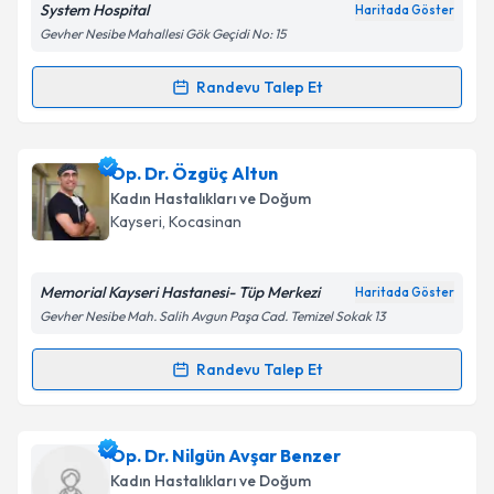
System Hospital
Haritada Göster
Gevher Nesibe Mahallesi Gök Geçidi No: 15
Kişisel verilerimin işlenmesine ilişkin
Aydınlatma
Metni
'ni okudum ve kişisel verilerimin belirtilen
kapsamda işlenmesini kabul ediyorum.
Randevu Talep Et
Randevu Takvimi Talebi
Takvim Talebini Gönder
Op. Dr. Hüsne Bostan
için randevu takvimi talebi
Op. Dr. Özgüç Altun
oluşturun. Size bu uzmandan randevu almanız için bir
Kadın Hastalıkları ve Doğum
takvim hazırlandığında e-posta ile bilgilendireceğiz.
Kayseri
,
Kocasinan
E-posta Adresiniz
Memorial Kayseri Hastanesi- Tüp Merkezi
Haritada Göster
Gevher Nesibe Mah. Salih Avgun Paşa Cad. Temizel Sokak 13
Kişisel verilerimin işlenmesine ilişkin
Aydınlatma
Randevu Talep Et
Randevu Takvimi Talebi
Metni
'ni okudum ve kişisel verilerimin belirtilen
kapsamda işlenmesini kabul ediyorum.
Op. Dr. Özgüç Altun
için randevu takvimi talebi
Op. Dr. Nilgün Avşar Benzer
oluşturun. Size bu uzmandan randevu almanız için bir
Takvim Talebini Gönder
Kadın Hastalıkları ve Doğum