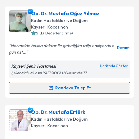
Op. Dr. Mustafa Oğuz Yılmaz
Kadın Hastalıkları ve Doğum
Kayseri
,
Kocasinan
5
(
13
Değerlendirme)
Normalde başka doktor ile gebeliğim talip ediliyordu o
Devamı
gün nst...
Kayseri Şehir Hastanesi
Haritada Göster
Şeker Mah. Muhsin YAZICIOĞLU Bulvarı No:77
Randevu Talep Et
Randevu Takvimi Talebi
Op. Dr. Mustafa Oğuz Yılmaz
için randevu takvimi
Op. Dr. Mustafa Ertürk
talebi oluşturun. Size bu uzmandan randevu almanız
Kadın Hastalıkları ve Doğum
için bir takvim hazırlandığında e-posta ile
Kayseri
,
Kocasinan
bilgilendireceğiz.