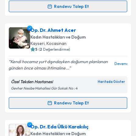
Kişisel verilerimin işlenmesine ilişkin
Aydınlatma
Randevu Talep Et
Randevu Takvimi Talebi
Metni
'ni okudum ve kişisel verilerimin belirtilen
kapsamda işlenmesini kabul ediyorum.
Op. Dr. Sayat Abdullayeva
için randevu takvimi
Op. Dr. Ahmet Acer
talebi oluşturun. Size bu uzmandan randevu almanız
Takvim Talebini Gönder
Kadın Hastalıkları ve Doğum
için bir takvim hazırlandığında e-posta ile
Kayseri
,
Kocasinan
bilgilendireceğiz.
5
(
2
Değerlendirme)
E-posta Adresiniz
Kendi hocamız yurt dışındayken doğumun planlanan
Devamı
günden önce olması ihtimaline...
Özel Tekden Hastanesi
Haritada Göster
Gevher Nesibe Mahallesi Gür Sokak No : 4
Kişisel verilerimin işlenmesine ilişkin
Aydınlatma
Metni
'ni okudum ve kişisel verilerimin belirtilen
kapsamda işlenmesini kabul ediyorum.
Randevu Talep Et
Randevu Takvimi Talebi
Takvim Talebini Gönder
Op. Dr. Ahmet Acer
için randevu takvimi talebi
Op. Dr. Eda Ülkü Karakılıç
oluşturun. Size bu uzmandan randevu almanız için bir
Kadın Hastalıkları ve Doğum