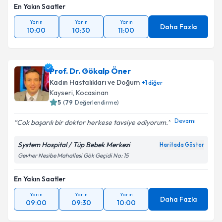
En Yakın Saatler
Yarın
Yarın
Yarın
Daha Fazla
10:00
10:30
11:00
Prof. Dr. Gökalp Öner
Kadın Hastalıkları ve Doğum
+
1
diğer
Kayseri
,
Kocasinan
5
(
79
Değerlendirme)
Devamı
Cok başarılı bir doktor herkese tavsiye ediyorum.
System Hospital / Tüp Bebek Merkezi
Haritada Göster
Gevher Nesibe Mahallesi Gök Geçidi No: 15
En Yakın Saatler
Yarın
Yarın
Yarın
Daha Fazla
09:00
09:30
10:00