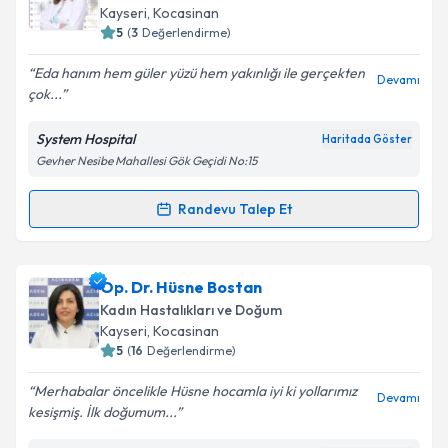
takvim hazırlandığında e-posta ile bilgilendireceğiz.
Kayseri
,
Kocasinan
5
(
3
Değerlendirme)
E-posta Adresiniz
Eda hanım hem güler yüzü hem yakınlığı ile gerçekten
Devamı
çok...
System Hospital
Haritada Göster
Kişisel verilerimin işlenmesine ilişkin
Aydınlatma
Gevher Nesibe Mahallesi Gök Geçidi No:15
Metni
'ni okudum ve kişisel verilerimin belirtilen
kapsamda işlenmesini kabul ediyorum.
Randevu Talep Et
Randevu Takvimi Talebi
Takvim Talebini Gönder
Op. Dr. Eda Ülkü Karakılıç
için randevu takvimi
Op. Dr. Hüsne Bostan
talebi oluşturun. Size bu uzmandan randevu almanız
Kadın Hastalıkları ve Doğum
için bir takvim hazırlandığında e-posta ile
Kayseri
,
Kocasinan
bilgilendireceğiz.
5
(
16
Değerlendirme)
E-posta Adresiniz
Merhabalar öncelikle Hüsne hocamla iyi ki yollarımız
Devamı
kesişmiş. İlk doğumum...