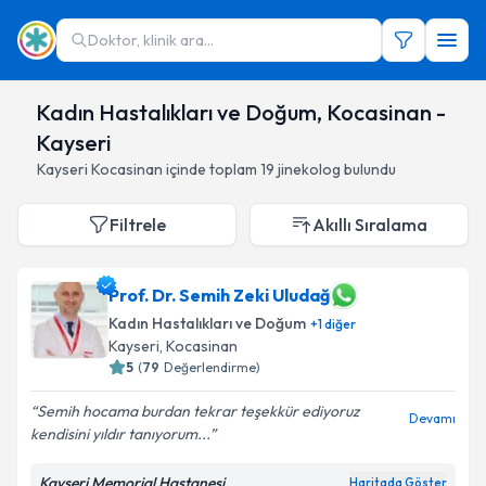
Doktor, klinik ara...
Kadın Hastalıkları ve Doğum, Kocasinan -
Kayseri
Kayseri
Kocasinan
içinde toplam
19
jinekolog
bulundu
Filtrele
Akıllı Sıralama
Prof. Dr. Semih Zeki Uludağ
Kadın Hastalıkları ve Doğum
+
1
diğer
Kayseri
,
Kocasinan
5
(
79
Değerlendirme)
Semih hocama burdan tekrar teşekkür ediyoruz
Devamı
kendisini yıldır tanıyorum...
Kayseri Memorial Hastanesi
Haritada Göster