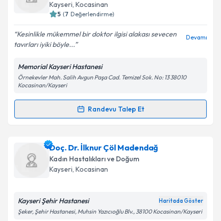
takvim hazırlandığında e-posta ile bilgilendireceğiz.
Kayseri
,
Kocasinan
5
(
7
Değerlendirme)
E-posta Adresiniz
Kesinlikle mükemmel bir doktor ilgisi alakası sevecen
Devamı
tavırları iyiki böyle...
Memorial Kayseri Hastanesi
Kişisel verilerimin işlenmesine ilişkin
Aydınlatma
Örnekevler Mah. Salih Avgun Paşa Cad. Temizel Sok. No: 13 38010
Metni
'ni okudum ve kişisel verilerimin belirtilen
Kocasinan/Kayseri
kapsamda işlenmesini kabul ediyorum.
Randevu Talep Et
Randevu Takvimi Talebi
Takvim Talebini Gönder
Op. Dr. Nilgün Avşar Benzer
için randevu takvimi
Doç. Dr. İlknur Çöl Madendağ
talebi oluşturun. Size bu uzmandan randevu almanız
Kadın Hastalıkları ve Doğum
için bir takvim hazırlandığında e-posta ile
Kayseri
,
Kocasinan
bilgilendireceğiz.
E-posta Adresiniz
Kayseri Şehir Hastanesi
Haritada Göster
Şeker, Şehir Hastanesi, Muhsin Yazıcıoğlu Blv., 38100 Kocasinan/Kayseri