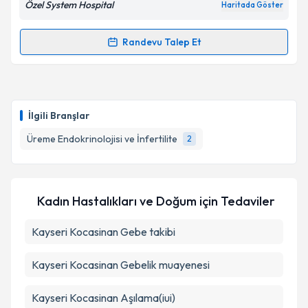
Özel System Hospital
Haritada Göster
Randevu Talep Et
Randevu Takvimi Talebi
Kişisel verilerimin işlenmesine ilişkin
Aydınlatma
Metni
'ni okudum ve kişisel verilerimin belirtilen
kapsamda işlenmesini kabul ediyorum.
Doç. Dr. Adem Yavuz
için randevu takvimi talebi
oluşturun. Size bu uzmandan randevu almanız için bir
İlgili Branşlar
takvim hazırlandığında e-posta ile bilgilendireceğiz.
Takvim Talebini Gönder
Üreme Endokrinolojisi ve İnfertilite
2
E-posta Adresiniz
Kadın Hastalıkları ve Doğum
için Tedaviler
Kişisel verilerimin işlenmesine ilişkin
Aydınlatma
Kayseri Kocasinan Gebe takibi
Metni
'ni okudum ve kişisel verilerimin belirtilen
kapsamda işlenmesini kabul ediyorum.
Kayseri Kocasinan Gebelik muayenesi
Takvim Talebini Gönder
Kayseri Kocasinan Aşılama(iui)