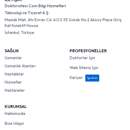
Doktorsitesi Com Bilgi Hizmetleri
Teknoloji ve Ticaret A.Ş.
Maslak Mah. Ahi Evran Cd. A.O.S 55 Sokak No:2 Aksoy Plaza Giriş
Kat Kolektif House
İstanbul, Türkiye
SAĞLIK
PROFESYONELLER
Uzmanlar
Doktorlar İçin
Uzmanlık Alanları
Web Siteniz İçin
Hastalıklar
Kariyer
İşe Alım
Hizmetler
Hastaneler
KURUMSAL
Hakkımızda
Bize Ulaşın