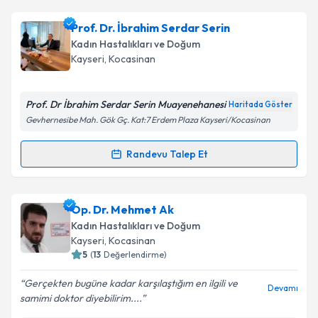
Takvim Talebini Gönder
Op. Dr. Saliha Gökçe Özdemir
için randevu takvimi
Prof. Dr. İbrahim Serdar Serin
talebi oluşturun. Size bu uzmandan randevu almanız
Kadın Hastalıkları ve Doğum
için bir takvim hazırlandığında e-posta ile
Kayseri
,
Kocasinan
bilgilendireceğiz.
E-posta Adresiniz
Prof. Dr İbrahim Serdar Serin Muayenehanesi
Haritada Göster
Gevhernesibe Mah. Gök Gç. Kat:7 Erdem Plaza Kayseri/Kocasinan
Randevu Talep Et
Randevu Takvimi Talebi
Kişisel verilerimin işlenmesine ilişkin
Aydınlatma
Metni
'ni okudum ve kişisel verilerimin belirtilen
kapsamda işlenmesini kabul ediyorum.
Prof. Dr. İbrahim Serdar Serin
için randevu takvimi
Op. Dr. Mehmet Ak
talebi oluşturun. Size bu uzmandan randevu almanız
Kadın Hastalıkları ve Doğum
için bir takvim hazırlandığında e-posta ile
Takvim Talebini Gönder
Kayseri
,
Kocasinan
bilgilendireceğiz.
5
(
13
Değerlendirme)
E-posta Adresiniz
Gerçekten bugüne kadar karşılaştığım en ilgili ve
Devamı
samimi doktor diyebilirim....