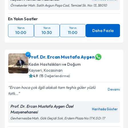
Örnekevler Mah. Salih Avgun Paşa Cad, Temizel Sk. No: 13, 38010
En Yakın Saatler
Yarın
Yarın
Yarın
Daha Fazla
10:00
10:30
11:00
Prof. Dr. Ercan Mustafa Aygen
Kadın Hastalıkları ve Doğum
Kayseri
,
Kocasinan
4.9
(
15
Değerlendirme)
Ercan hoca çok ilgili alakalı tam teşhis güler yüzlü
Devamı
tatlı...
Prof. Dr. Ercan Mustafa Aygen Özel
Haritada Göster
Muayenehanesi
Gevhernesibe Mah. Gök Geçidi Sok. Erdem Plaza No:17 K:5 D: 17