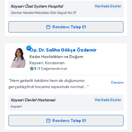
E-posta Adresiniz
Kayseri Özel System Hospital
Haritada Göster
Gevher Nesibe Mahallesi Gök Geçidi No:15
Randevu Talep Et
Randevu Takvimi Talebi
Kişisel verilerimin işlenmesine ilişkin
Aydınlatma
Metni
'ni okudum ve kişisel verilerimin belirtilen
kapsamda işlenmesini kabul ediyorum.
Op. Dr. Mustafa Ertürk
için randevu takvimi talebi
Op. Dr. Saliha Gökçe Özdemir
oluşturun. Size bu uzmandan randevu almanız için bir
Kadın Hastalıkları ve Doğum
takvim hazırlandığında e-posta ile bilgilendireceğiz.
Takvim Talebini Gönder
Kayseri
,
Kocasinan
5
(
1
Değerlendirme)
E-posta Adresiniz
Hem gebelik takibimi hem de doğumumu
Devamı
gerçekleştirdi hocamız sayesinde normal...
Kayseri Devlet Hastanesi
Haritada Göster
Kişisel verilerimin işlenmesine ilişkin
Aydınlatma
kayseri
Metni
'ni okudum ve kişisel verilerimin belirtilen
kapsamda işlenmesini kabul ediyorum.
Randevu Talep Et
Randevu Takvimi Talebi