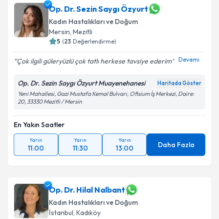
Op. Dr. Sezin Saygı Özyurt
Kadın Hastalıkları ve Doğum
Mersin
,
Mezitli
5
(
23
Değerlendirme)
Devamı
Çok ilgili güleryüzlü çok tatlı herkese tavsiye ederim
Op. Dr. Sezin Saygı Özyurt Muayenehanesi
Haritada Göster
Yeni Mahallesi, Gazi Mustafa Kemal Bulvarı, Ofisium İş Merkezi, Daire:
20, 33330 Mezitli / Mersin
En Yakın Saatler
Yarın
Yarın
Yarın
Daha Fazla
11:00
11:30
13:00
Op. Dr. Hilal Nalbant
Kadın Hastalıkları ve Doğum
İstanbul
,
Kadıköy