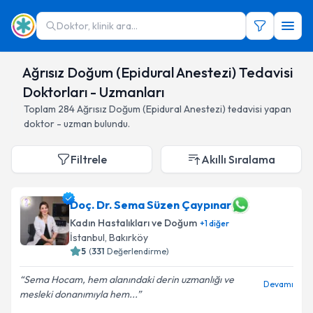
Doktor, klinik ara...
Ağrısız Doğum (Epidural Anestezi) Tedavisi
Doktorları - Uzmanları
Toplam
284
Ağrısız Doğum (Epidural Anestezi)
tedavisi yapan
doktor - uzman bulundu.
Filtrele
Akıllı Sıralama
Doç. Dr. Sema Süzen Çaypınar
Kadın Hastalıkları ve Doğum
+
1
diğer
İstanbul
,
Bakırköy
5
(
331
Değerlendirme)
Sema Hocam, hem alanındaki derin uzmanlığı ve
Devamı
mesleki donanımıyla hem...