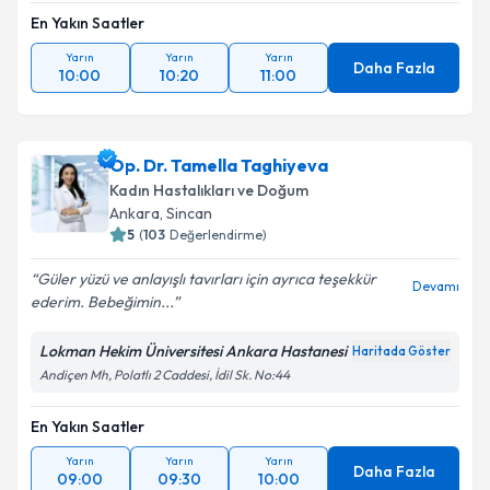
En Yakın Saatler
Yarın
Yarın
Yarın
Daha Fazla
10:00
10:20
11:00
Op. Dr. Tamella Taghiyeva
Kadın Hastalıkları ve Doğum
Ankara
,
Sincan
5
(
103
Değerlendirme)
Güler yüzü ve anlayışlı tavırları için ayrıca teşekkür
Devamı
ederim. Bebeğimin...
Lokman Hekim Üniversitesi Ankara Hastanesi
Haritada Göster
Andiçen Mh, Polatlı 2 Caddesi, İdil Sk. No:44
En Yakın Saatler
Yarın
Yarın
Yarın
Daha Fazla
09:00
09:30
10:00