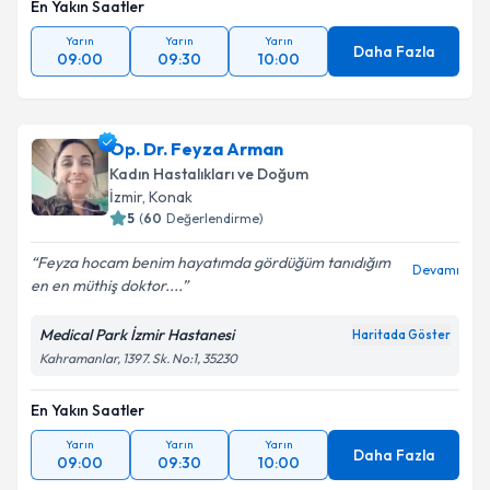
En Yakın Saatler
Yarın
Yarın
Yarın
Daha Fazla
09:00
09:30
10:00
Op. Dr. Feyza Arman
Kadın Hastalıkları ve Doğum
İzmir
,
Konak
5
(
60
Değerlendirme)
Feyza hocam benim hayatımda gördüğüm tanıdığım
Devamı
en en müthiş doktor....
Medical Park İzmir Hastanesi
Haritada Göster
Kahramanlar, 1397. Sk. No:1, 35230
En Yakın Saatler
Yarın
Yarın
Yarın
Daha Fazla
09:00
09:30
10:00