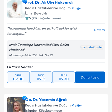
Prof. Dr. Ali Ulvi Hakverdi
Kadın Hastalıkları ve Doğum
+
1
diğer
İzmir
,
Bayraklı
5
(
217
Değerlendirme)
Hayatımda tanıdığım en şefkatli doktor iyi ki
Devamı
tanımışım…
İzmir Tınaztepe Üniversitesi Özel Galen
Haritada Göster
Hastanesi
Manavkuyu Mah. 250. Sok. No: 23
En Yakın Saatler
Yarın
Yarın
Yarın
Daha Fazla
09:00
09:15
09:30
Op. Dr. Yasemin Ağralı
Kadın Hastalıkları ve Doğum
+
1
diğer
İstanbul
,
Küçükçekmece