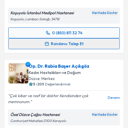
Koşuyolu İstanbul Medipol Hastanesi
Haritada Göster
Koşuyolu, Lambacı Sokağı, 34718
0 (850) 811 32 74
Randevu Takvimi Talebi
Randevu Talep Et
Op. Dr. Hilal Nalbant
için randevu takvimi talebi
oluşturun. Size bu uzmandan randevu almanız için bir
Op. Dr. Rabia Başer Açıkgöz
takvim hazırlandığında e-posta ile bilgilendireceğiz.
Kadın Hastalıkları ve Doğum
E-posta Adresiniz
Düzce
,
Merkez
5
(
205
Değerlendirme)
Çok kibar ve naif bir doktor Kendisinden çok
Devamı
memnunum.
Kişisel verilerimin işlenmesine ilişkin
Aydınlatma
Metni
'ni okudum ve kişisel verilerimin belirtilen
Özel Düzce Çağsu Hastanesi
Haritada Göster
kapsamda işlenmesini kabul ediyorum.
Cumhuriyet Mahallesi D100 Karayolu