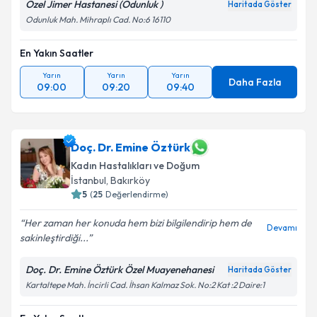
Özel Jimer Hastanesi (Odunluk )
Haritada Göster
Odunluk Mah. Mihraplı Cad. No:6 16110
En Yakın Saatler
Yarın
Yarın
Yarın
Daha Fazla
09:00
09:20
09:40
Doç. Dr. Emine Öztürk
Kadın Hastalıkları ve Doğum
İstanbul
,
Bakırköy
5
(
25
Değerlendirme)
Her zaman her konuda hem bizi bilgilendirip hem de
Devamı
sakinleştirdiği...
Doç. Dr. Emine Öztürk Özel Muayenehanesi
Haritada Göster
Kartaltepe Mah. İncirli Cad. İhsan Kalmaz Sok. No:2 Kat :2 Daire:1