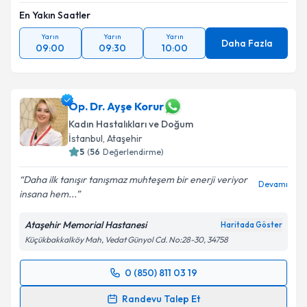
En Yakın Saatler
Takvim Talebini Gönder
Yarın
Yarın
Yarın
Daha Fazla
09:00
09:30
10:00
Op. Dr. Ayşe Korur
Kadın Hastalıkları ve Doğum
İstanbul
,
Ataşehir
5
(
56
Değerlendirme)
Daha ilk tanışır tanışmaz muhteşem bir enerji veriyor
Devamı
insana hem...
Ataşehir Memorial Hastanesi
Haritada Göster
Küçükbakkalköy Mah, Vedat Günyol Cd. No:28-30, 34758
0 (850) 811 03 19
Randevu Takvimi Talebi
Randevu Talep Et