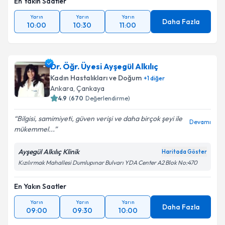
En Yakın Saatler
Yarın
Yarın
Yarın
Daha Fazla
10:00
10:30
11:00
Dr. Öğr. Üyesi Ayşegül Alkılıç
Kadın Hastalıkları ve Doğum
+
1
diğer
Ankara
,
Çankaya
4.9
(
670
Değerlendirme)
Bilgisi, samimiyeti, güven verişi ve daha birçok şeyi ile
Devamı
mükemmel...
Ayşegül Alkılıç Klinik
Haritada Göster
Kızılırmak Mahallesi Dumlupınar Bulvarı YDA Center A2 Blok No:470
En Yakın Saatler
Yarın
Yarın
Yarın
Daha Fazla
09:00
09:30
10:00