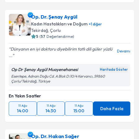
Op. Dr. Şenay Aygül
Kadın Hastalıkları ve Doğum
+
1
diğer
Tekirdağ
,
Çorlu
5
(
57
Değerlendirme)
Dünyanın en iyi doktoru diyebilirim tatlı dili güler yüzlü
Devamı
...
Op Dr Şenay Aygül Muayenehanesi
Haritada Göster
Esentepe, Adnan Doğu Cd. A Blok D:10/4 Kervancı, 59860
Çorlu/Tekirdağ, Türkiye
En Yakın Saatler
11 Ağu
11 Ağu
11 Ağu
Daha Fazla
14:00
14:30
15:00
Op. Dr. Hakan Sağer