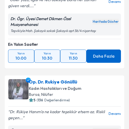
Devamı
güven verdi....
Dr. Ögr. Üyesi Demet Dikmen Özel
Haritada Göster
Muayenehanesi
Teşvikiyle Mah. Şakayık sokak Şakayık apt 36/4 nişantaşı
En Yakın Saatler
Yarın
Yarın
Yarın
Daha Fazla
10:00
10:30
11:30
Op. Dr. Rukiye Gönüllü
Kadın Hastalıkları ve Doğum
Bursa
,
Nilüfer
5
(
136
Değerlendirme)
Dr. Rükiye Hanım’a ne kadar teşekkür etsem az. Riskli
Devamı
geçen...