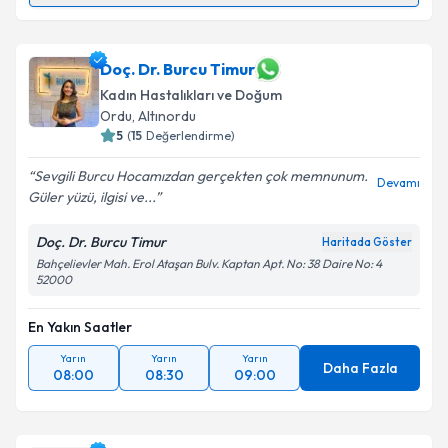
Op. Dr. Ayşe Korur
için randevu takvimi talebi
oluşturun. Size bu uzmandan randevu almanız için bir
takvim hazırlandığında e-posta ile bilgilendireceğiz.
Doç. Dr. Burcu Timur
Kadın Hastalıkları ve Doğum
E-posta Adresiniz
Ordu
,
Altınordu
5
(
15
Değerlendirme)
Sevgili Burcu Hocamızdan gerçekten çok memnunum.
Devamı
Güler yüzü, ilgisi ve...
Kişisel verilerimin işlenmesine ilişkin
Aydınlatma
Metni
'ni okudum ve kişisel verilerimin belirtilen
Doç. Dr. Burcu Timur
Haritada Göster
kapsamda işlenmesini kabul ediyorum.
Bahçelievler Mah. Erol Ataşan Bulv. Kaptan Apt. No: 38 Daire No: 4
52000
Takvim Talebini Gönder
En Yakın Saatler
Yarın
Yarın
Yarın
Daha Fazla
08:00
08:30
09:00