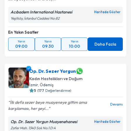
Acıbadem International Hastanesi
Haritada Göster
Yeşilköy, İstanbul Caddesi No:82
En Yakın Saatler
Yarın
Yarın
Yarın
Daha Fazla
09:00
09:30
10:00
Op. Dr. Sezer Yorgun
Kadın Hastalıkları ve Doğum
İzmir
,
Ödemiş
5
(
177
Değerlendirme)
İlk defa sezer beye muayeneye gittim ama
Devamı
karşılaması, her şeyi...
Op. Dr. Sezer Yorgun Muayenehanesi
Haritada Göster
Zafer Mah. 1340 Sok No:1 D:4