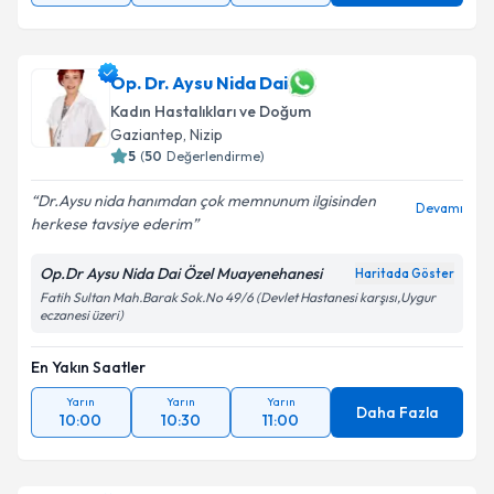
Op. Dr. Aysu Nida Dai
Kadın Hastalıkları ve Doğum
Gaziantep
,
Nizip
5
(
50
Değerlendirme)
Dr.Aysu nida hanımdan çok memnunum ilgisinden
Devamı
herkese tavsiye ederim
Op.Dr Aysu Nida Dai Özel Muayenehanesi
Haritada Göster
Fatih Sultan Mah.Barak Sok.No 49/6 (Devlet Hastanesi karşısı,Uygur
eczanesi üzeri)
En Yakın Saatler
Yarın
Yarın
Yarın
Daha Fazla
10:00
10:30
11:00