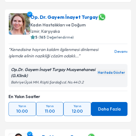
Op. Dr. Gayem İnayet Turgay
Kadın Hastalıkları ve Doğum
İzmir
,
Karşıyaka
5
(
165
Değerlendirme)
Kenedisine hayran kaldım ilgilenmesi dinlemesi
Devamı
işlemde elinin nazikliği cözüm odaklı...
Op.Dr. Gayem İnayet Turgay Muayenehanesi
Haritada Göster
(G.Klinik)
Bahriye Üçok MH. Rüştü Şardağ cd. No.44 D.2
En Yakın Saatler
Yarın
Yarın
Yarın
Daha Fazla
10:00
11:00
12:00