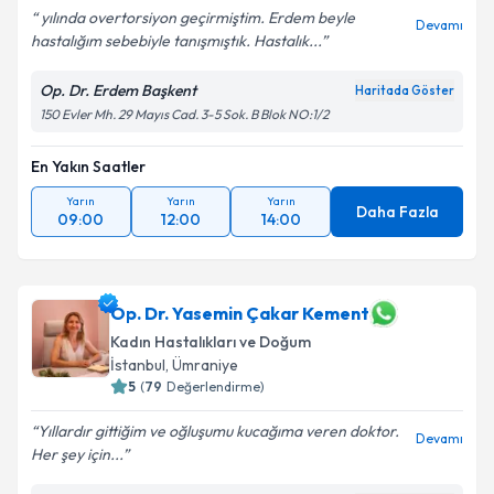
yılında overtorsiyon geçirmiştim. Erdem beyle
Devamı
hastalığım sebebiyle tanışmıştık. Hastalık...
Op. Dr. Erdem Başkent
Haritada Göster
150 Evler Mh. 29 Mayıs Cad. 3-5 Sok. B Blok NO:1/2
En Yakın Saatler
Yarın
Yarın
Yarın
Daha Fazla
09:00
12:00
14:00
Op. Dr. Yasemin Çakar Kement
Kadın Hastalıkları ve Doğum
İstanbul
,
Ümraniye
5
(
79
Değerlendirme)
Yıllardır gittiğim ve oğluşumu kucağıma veren doktor.
Devamı
Her şey için...