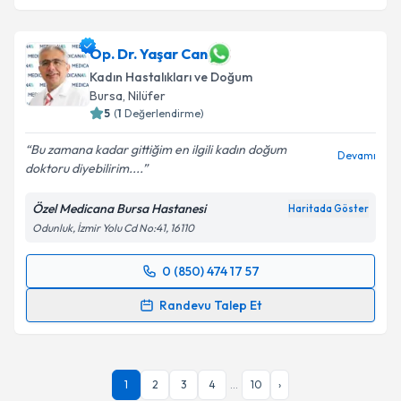
Op. Dr. Yaşar Can
Kadın Hastalıkları ve Doğum
Bursa
,
Nilüfer
5
(
1
Değerlendirme)
Bu zamana kadar gittiğim en ilgili kadın doğum
Devamı
doktoru diyebilirim....
Özel Medicana Bursa Hastanesi
Haritada Göster
Odunluk, İzmir Yolu Cd No:41, 16110
0 (850) 474 17 57
Randevu Takvimi Talebi
Randevu Talep Et
Op. Dr. Yaşar Can
için randevu takvimi talebi
oluşturun. Size bu uzmandan randevu almanız için bir
takvim hazırlandığında e-posta ile bilgilendireceğiz.
1
2
3
4
...
10
›