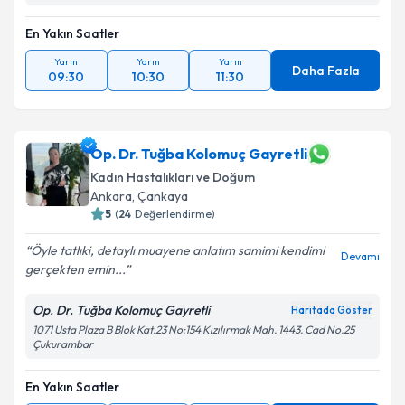
En Yakın Saatler
Yarın
Yarın
Yarın
Daha Fazla
09:30
10:30
11:30
Op. Dr. Tuğba Kolomuç Gayretli
Kadın Hastalıkları ve Doğum
Ankara
,
Çankaya
5
(
24
Değerlendirme)
Öyle tatlıki, detaylı muayene anlatım samimi kendimi
Devamı
gerçekten emin...
Op. Dr. Tuğba Kolomuç Gayretli
Haritada Göster
1071 Usta Plaza B Blok Kat.23 No:154 Kızılırmak Mah. 1443. Cad No.25
Çukurambar
En Yakın Saatler