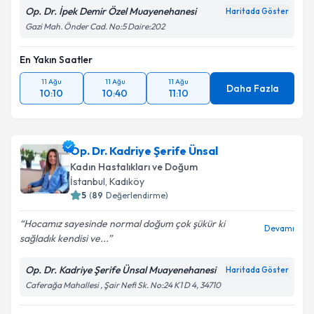
Op. Dr. İpek Demir Özel Muayenehanesi
Haritada Göster
Gazi Mah. Önder Cad. No:5 Daire:202
En Yakın Saatler
11 Ağu
11 Ağu
11 Ağu
Daha Fazla
10:10
10:40
11:10
Op. Dr. Kadriye Şerife Ünsal
Kadın Hastalıkları ve Doğum
İstanbul
,
Kadıköy
5
(
89
Değerlendirme)
Hocamız sayesinde normal doğum çok şükür ki
Devamı
sağladık kendisi ve...
Op. Dr. Kadriye Şerife Ünsal Muayenehanesi
Haritada Göster
Caferağa Mahallesi , Şair Nefi Sk. No:24 K1 D 4, 34710