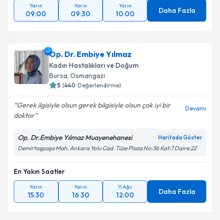
Yarın
Yarın
Yarın
Daha Fazla
09:00
09:30
10:00
Op. Dr. Embiye Yılmaz
Kadın Hastalıkları ve Doğum
Bursa
,
Osmangazi
5
(
440
Değerlendirme)
Gerek ilgisiyle olsun gerek bilgisiyle olsun çok iyi bir
Devamı
doktor
Op. Dr.Embiye Yılmaz Muayenehanesi
Haritada Göster
Demirtaşpaşa Mah. Ankara Yolu Cad. Tüze Plaza No:36 Kat:7 Daire:22
En Yakın Saatler
Yarın
Yarın
11 Ağu
Daha Fazla
15:30
16:30
12:00