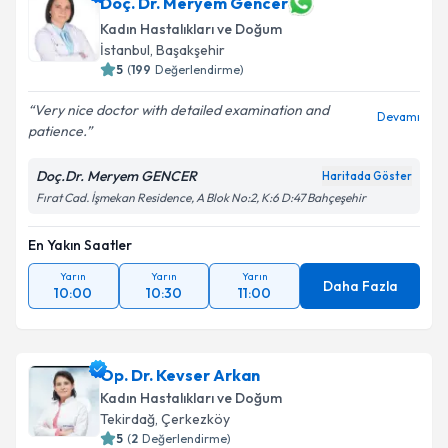
Doç. Dr. Meryem Gencer
Kadın Hastalıkları ve Doğum
İstanbul
,
Başakşehir
5
(
199
Değerlendirme)
Very nice doctor with detailed examination and
Devamı
patience.
Doç.Dr. Meryem GENCER
Haritada Göster
Fırat Cad. İşmekan Residence, A Blok No:2, K:6 D:47 Bahçeşehir
En Yakın Saatler
Yarın
Yarın
Yarın
Daha Fazla
10:00
10:30
11:00
Op. Dr. Kevser Arkan
Kadın Hastalıkları ve Doğum
Tekirdağ
,
Çerkezköy
5
(
2
Değerlendirme)