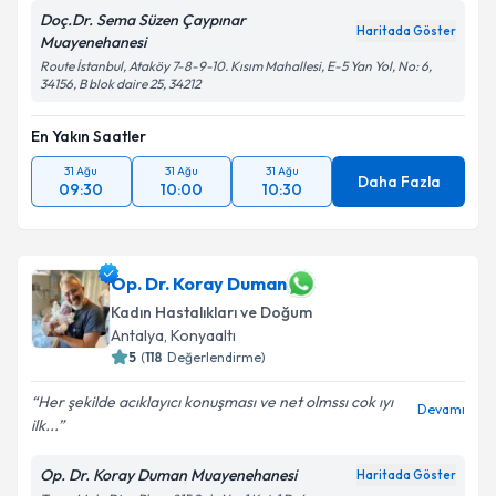
Doç.Dr. Sema Süzen Çaypınar
Haritada Göster
Muayenehanesi
Route İstanbul, Ataköy 7-8-9-10. Kısım Mahallesi, E-5 Yan Yol, No: 6,
34156, B blok daire 25, 34212
En Yakın Saatler
31 Ağu
31 Ağu
31 Ağu
Daha Fazla
09:30
10:00
10:30
Op. Dr. Koray Duman
Kadın Hastalıkları ve Doğum
Antalya
,
Konyaaltı
5
(
118
Değerlendirme)
Her şekilde acıklayıcı konuşması ve net olmssı cok ıyı
Devamı
ilk...
Op. Dr. Koray Duman Muayenehanesi
Haritada Göster