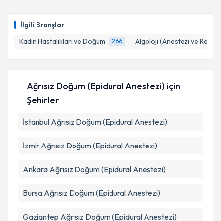
E-posta Adresiniz
İlgili Branşlar
Kadın Hastalıkları ve Doğum
Algoloji (Anestezi ve Rean
266
Kişisel verilerimin işlenmesine ilişkin
Aydınlatma
Metni
'ni okudum ve kişisel verilerimin belirtilen
kapsamda işlenmesini kabul ediyorum.
Ağrısız Doğum (Epidural Anestezi)
için
Şehirler
Takvim Talebini Gönder
İstanbul
Ağrısız Doğum (Epidural Anestezi)
İzmir
Ağrısız Doğum (Epidural Anestezi)
Ankara
Ağrısız Doğum (Epidural Anestezi)
Bursa
Ağrısız Doğum (Epidural Anestezi)
Gaziantep
Ağrısız Doğum (Epidural Anestezi)