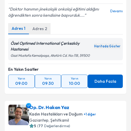
Doktor hanımın jinekolojik onkoloji eğitimi aldığını
Devamı
öğrendikten sonra kendisine başvurduk....
Adres
1
Adres
2
Özel Optimed International Çerkezköy
Haritada Göster
Hastanesi
Gazi Mustafa Kemalpaşa, Atatürk Cd. No:118, 59500
En Yakın Saatler
Yarın
Yarın
Yarın
Daha Fazla
09:00
09:30
10:00
Op. Dr. Hakan Yaz
Kadın Hastalıkları ve Doğum
+
1
diğer
Gaziantep
,
Şehitkamil
5
(
77
Değerlendirme)