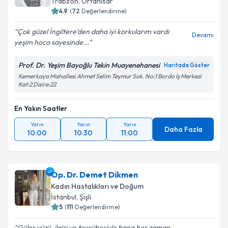
Trabzon
,
Ortahisar
4.9
(
72
Değerlendirme)
Çok güzel İngiltere’den daha iyi korkularım vardı
Devamı
yeşim hoca sayesinde...
Prof. Dr. Yeşim Bayoğlu Tekin Muayenehanesi
Haritada Göster
Kemerkaya Mahallesi Ahmet Selim Teymur Sok. No:1 Bordo İş Merkezi
Kat:2 Daire:22
En Yakın Saatler
Yarın
Yarın
Yarın
Daha Fazla
10:00
10:30
11:00
Op. Dr. Demet Dikmen
Kadın Hastalıkları ve Doğum
İstanbul
,
Şişli
5
(
111
Değerlendirme)
Güler yüzü, ilgisi ve tecrübesiyle bana her zaman