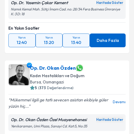
Op. Dr. Yasemin Çakar Kement
Haritada Göster
Namık Kemal Mah. Sütçi İmam Cad. no: 28/34 Fera Business Ümraniye
K: 3 D: 18
En Yakın Saatler
Yarın
Yarın
Yarın
Daha Fazla
12:40
13:20
13:40
Op. Dr. Okan Özden
Kadın Hastalıkları ve Doğum
Bursa
,
Osmangazi
5
(
373
Değerlendirme)
Mükemmel ilgili ge tatlı sevecen asistan ekibiyle güler
Devamı
yüzün hiç...
Op. Dr. Okan Özden Özel Muayenehanesi
Haritada Göster
Yenikaraman, Umi Plaza, Sanayi Cd. Kat:5, No:35