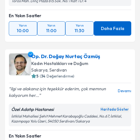
Toros Mah. Dinç Plaza 815 Sok. No: 1 Kat: 1 D: 4
En Yakın Saatler
Yarın
Yarın
Yarın
Daha Fazla
10:00
11:00
11:30
Op. Dr. Doğay Nurtaç Özmüş
Kadın Hastalıkları ve Doğum
Sakarya
,
Serdivan
5
(
34
Değerlendirme)
ilgi ve alakanız için teşekkür ederim, çok memnun
Devamı
kalıyorum her...
Özel Adatıp Hastanesi
Haritada Göster
İstiklal Mahallesi Şehit Mehmet Karabaşoğlu Caddesi, No.67, İstiklal,
Kazımpaşa Yolu Üzeri, 54050 Serdivan/Sakarya
En Yakın Saatler