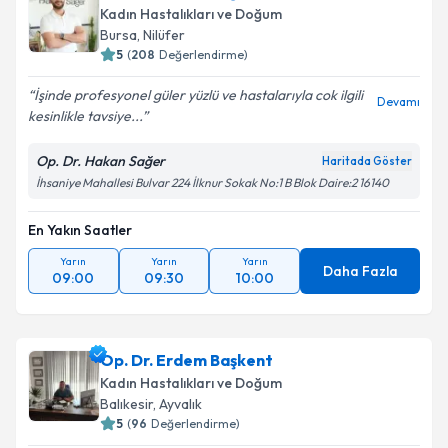
Kadın Hastalıkları ve Doğum
Bursa
,
Nilüfer
5
(
208
Değerlendirme)
İşinde profesyonel güler yüzlü ve hastalarıyla cok ilgili
Devamı
kesinlikle tavsiye...
Op. Dr. Hakan Sağer
Haritada Göster
İhsaniye Mahallesi Bulvar 224 İlknur Sokak No:1 B Blok Daire:2 16140
En Yakın Saatler
Yarın
Yarın
Yarın
Daha Fazla
09:00
09:30
10:00
Op. Dr. Erdem Başkent
Kadın Hastalıkları ve Doğum
Balıkesir
,
Ayvalık
5
(
96
Değerlendirme)