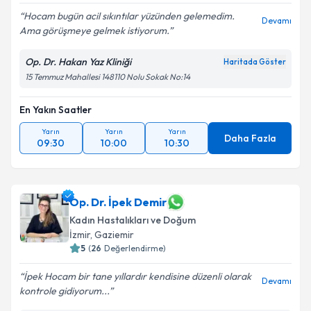
Hocam bugün acil sıkıntılar yüzünden gelemedim.
Devamı
Ama görüşmeye gelmek istiyorum.
Op. Dr. Hakan Yaz Kliniği
Haritada Göster
15 Temmuz Mahallesi 148110 Nolu Sokak No:14
En Yakın Saatler
Yarın
Yarın
Yarın
Daha Fazla
09:30
10:00
10:30
Op. Dr. İpek Demir
Kadın Hastalıkları ve Doğum
İzmir
,
Gaziemir
5
(
26
Değerlendirme)
İpek Hocam bir tane yıllardır kendisine düzenli olarak
Devamı
kontrole gidiyorum...