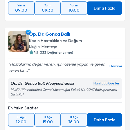
Yarın
Yarın
Yarın
Daha Fazla
09:00
09:30
10:00
Op. Dr. Gonca Ballı
Kadın Hastalıkları ve Doğum
Muğla
,
Menteşe
4.9
(
133
Değerlendirme)
Hastalarına değer veren, işini özenle yapan ve güven
Devamı
veren bir...
Op. Dr. Gonca Ballı Muayenehanesi
Haritada Göster
Muslihittin Mahallesi Cemal Karamuğla Sokak No:90/C Ballı İş Merkezi
Giriş Kat
En Yakın Saatler
11 Ağu
11 Ağu
11 Ağu
Daha Fazla
12:00
15:00
16:00