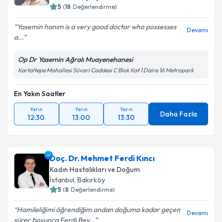
5
(
18
Değerlendirme)
Yasemin hanım is a very good doctor who possesses
Devamı
a...
Op Dr Yasemin Ağralı Muayenehanesi
Kartaltepe Mahallesi Süvari Caddesi C Blok Kat 1 Daire 16 Metropark
En Yakın Saatler
Yarın
Yarın
Yarın
Daha Fazla
12:30
13:00
13:30
Doç. Dr. Mehmet Ferdi Kıncı
Kadın Hastalıkları ve Doğum
İstanbul
,
Bakırköy
5
(
8
Değerlendirme)
Hamileliğimi öğrendiğim andan doğuma kadar geçen
Devamı
süreç boyunca Ferdi Bey...