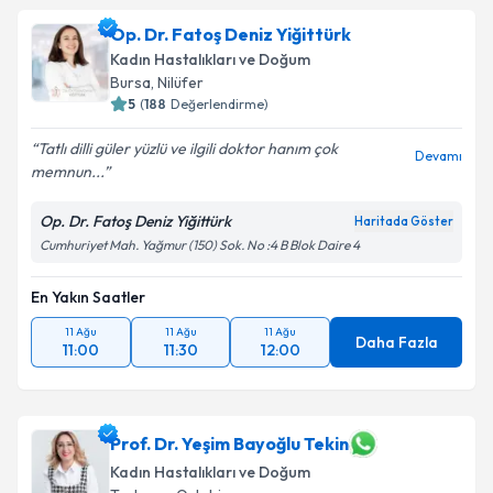
Op. Dr. Fatoş Deniz Yiğittürk
Kadın Hastalıkları ve Doğum
Bursa
,
Nilüfer
5
(
188
Değerlendirme)
Tatlı dilli güler yüzlü ve ilgili doktor hanım çok
Devamı
memnun...
Op. Dr. Fatoş Deniz Yiğittürk
Haritada Göster
Cumhuriyet Mah. Yağmur (150) Sok. No :4 B Blok Daire 4
En Yakın Saatler
11 Ağu
11 Ağu
11 Ağu
Daha Fazla
11:00
11:30
12:00
Prof. Dr. Yeşim Bayoğlu Tekin
Kadın Hastalıkları ve Doğum