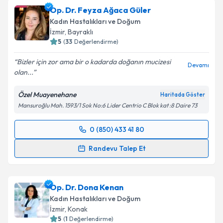
oluşturun. Size bu uzmandan randevu almanız için bir
Op. Dr. Feyza Ağaca Güler
takvim hazırlandığında e-posta ile bilgilendireceğiz.
Kadın Hastalıkları ve Doğum
E-posta Adresiniz
İzmir
, Bayraklı
5
(
33
Değerlendirme)
Bizler için zor ama bir o kadarda doğanın mucizesi
Devamı
olan...
Kişisel verilerimin işlenmesine ilişkin
Aydınlatma
Metni
'ni okudum ve kişisel verilerimin belirtilen
Özel Muayenehane
Haritada Göster
kapsamda işlenmesini kabul ediyorum.
Mansuroğlu Mah. 1593/1 Sok No:6 Lider Centrio C Blok kat :8 Daire 73
Takvim Talebini Gönder
0 (850) 433 41 80
Randevu Takvimi Talebi
Randevu Talep Et
Op. Dr. Feyza Ağaca Güler
için randevu takvimi
talebi oluşturun. Size bu uzmandan randevu almanız
Op. Dr. Dona Kenan
için bir takvim hazırlandığında e-posta ile
bilgilendireceğiz.
Kadın Hastalıkları ve Doğum
İzmir
, Konak
E-posta Adresiniz
5
(
1
Değerlendirme)