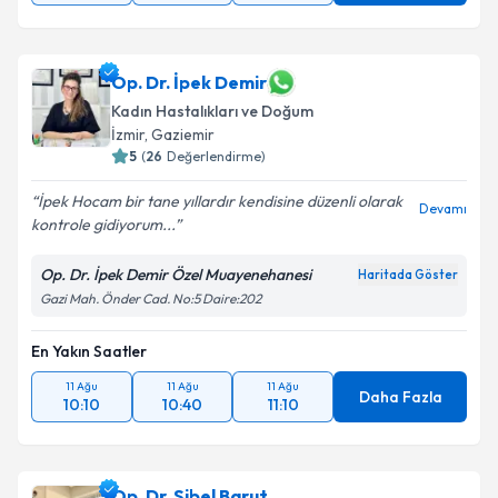
Op. Dr. İpek Demir
Kadın Hastalıkları ve Doğum
İzmir
, Gaziemir
5
(
26
Değerlendirme)
İpek Hocam bir tane yıllardır kendisine düzenli olarak
Devamı
kontrole gidiyorum...
Op. Dr. İpek Demir Özel Muayenehanesi
Haritada Göster
Gazi Mah. Önder Cad. No:5 Daire:202
En Yakın Saatler
11 Ağu
11 Ağu
11 Ağu
Daha Fazla
10:10
10:40
11:10
Op. Dr. Sibel Barut