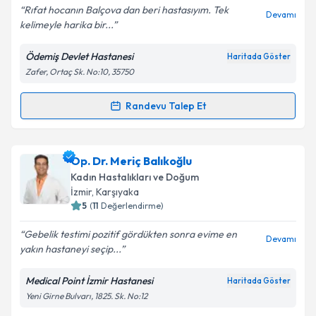
Rıfat hocanın Balçova dan beri hastasıyım. Tek
Devamı
kelimeyle harika bir...
Ödemiş Devlet Hastanesi
Haritada Göster
Kişisel verilerimin işlenmesine ilişkin
Aydınlatma
Zafer, Ortaç Sk. No:10, 35750
Metni
'ni okudum ve kişisel verilerimin belirtilen
kapsamda işlenmesini kabul ediyorum.
Randevu Talep Et
Randevu Takvimi Talebi
Takvim Talebini Gönder
Doç. Dr. Mehmet Rıfat Göklü
için randevu takvimi
Op. Dr. Meriç Balıkoğlu
talebi oluşturun. Size bu uzmandan randevu almanız
Kadın Hastalıkları ve Doğum
için bir takvim hazırlandığında e-posta ile
İzmir
, Karşıyaka
bilgilendireceğiz.
5
(
11
Değerlendirme)
E-posta Adresiniz
Gebelik testimi pozitif gördükten sonra evime en
Devamı
yakın hastaneyi seçip...
Medical Point İzmir Hastanesi
Haritada Göster
Yeni Girne Bulvarı, 1825. Sk. No:12
Kişisel verilerimin işlenmesine ilişkin
Aydınlatma
Metni
'ni okudum ve kişisel verilerimin belirtilen