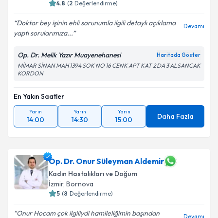
4.8
(
2
Değerlendirme)
Doktor bey işinin ehli sorunumla ilgili detaylı açıklama
Devamı
yaptı sorularımıza...
Op. Dr. Melik Yazır Muayenehanesi
Haritada Göster
MİMAR SİNAN MAH 1394 SOK NO 16 CENK APT KAT 2 DA 3 ALSANCAK
KORDON
En Yakın Saatler
Yarın
Yarın
Yarın
Daha Fazla
14:00
14:30
15:00
Op. Dr. Onur Süleyman Aldemir
Kadın Hastalıkları ve Doğum
İzmir
, Bornova
5
(
8
Değerlendirme)
Onur Hocam çok ilgiliydi hamileliğimin başından
Devamı