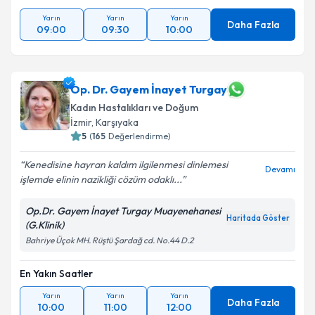
Yarın
Yarın
Yarın
Daha Fazla
09:00
09:30
10:00
Op. Dr. Gayem İnayet Turgay
Kadın Hastalıkları ve Doğum
İzmir
, Karşıyaka
5
(
165
Değerlendirme)
Kenedisine hayran kaldım ilgilenmesi dinlemesi
Devamı
işlemde elinin nazikliği cözüm odaklı...
Op.Dr. Gayem İnayet Turgay Muayenehanesi
Haritada Göster
(G.Klinik)
Bahriye Üçok MH. Rüştü Şardağ cd. No.44 D.2
En Yakın Saatler
Yarın
Yarın
Yarın
Daha Fazla
10:00
11:00
12:00