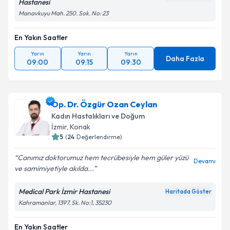
Hastanesi
Manavkuyu Mah. 250. Sok. No: 23
En Yakın Saatler
Yarın
Yarın
Yarın
Daha Fazla
09:00
09:15
09:30
Op. Dr. Özgür Ozan Ceylan
Kadın Hastalıkları ve Doğum
İzmir
, Konak
5
(
24
Değerlendirme)
Canımız doktorumuz hem tecrübesiyle hem güler yüzü
Devamı
ve samimiyetiyle akılda...
Medical Park İzmir Hastanesi
Haritada Göster
Kahramanlar, 1397. Sk. No:1, 35230
En Yakın Saatler