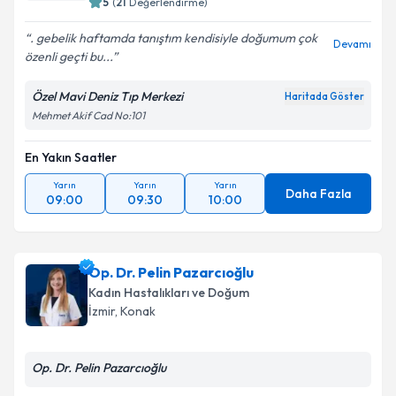
5
(
21
Değerlendirme)
. gebelik haftamda tanıştım kendisiyle doğumum çok
Devamı
özenli geçti bu...
Özel Mavi Deniz Tıp Merkezi
Haritada Göster
Mehmet Akif Cad No:101
En Yakın Saatler
Yarın
Yarın
Yarın
Daha Fazla
09:00
09:30
10:00
Op. Dr. Pelin Pazarcıoğlu
Kadın Hastalıkları ve Doğum
İzmir
, Konak
Op. Dr. Pelin Pazarcıoğlu