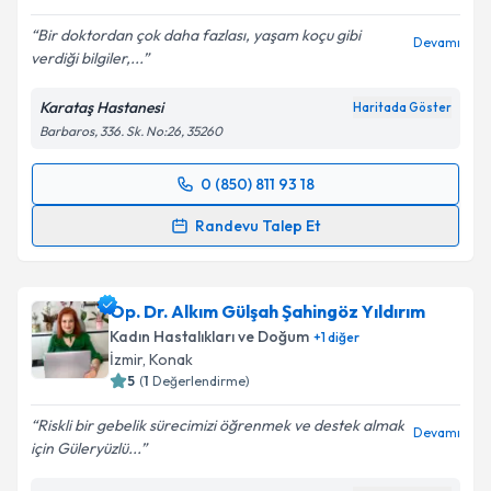
Bir doktordan çok daha fazlası, yaşam koçu gibi
Devamı
verdiği bilgiler,...
Kişisel verilerimin işlenmesine ilişkin
Aydınlatma
Karataş Hastanesi
Haritada Göster
Metni
'ni okudum ve kişisel verilerimin belirtilen
Barbaros, 336. Sk. No:26, 35260
kapsamda işlenmesini kabul ediyorum.
0 (850) 811 93 18
Randevu Takvimi Talebi
Takvim Talebini Gönder
Randevu Talep Et
Op. Dr. Dona Kenan
için randevu takvimi talebi
oluşturun. Size bu uzmandan randevu almanız için bir
Op. Dr. Alkım Gülşah Şahingöz Yıldırım
takvim hazırlandığında e-posta ile bilgilendireceğiz.
Kadın Hastalıkları ve Doğum
+
1
diğer
E-posta Adresiniz
İzmir
, Konak
5
(
1
Değerlendirme)
Riskli bir gebelik sürecimizi öğrenmek ve destek almak
Devamı
için Güleryüzlü...
Kişisel verilerimin işlenmesine ilişkin
Aydınlatma
Metni
'ni okudum ve kişisel verilerimin belirtilen