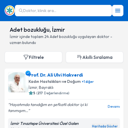
Doktor, klinik ara...
Adet bozukluğu, İzmir
İzmir
içinde toplam
24
Adet bozukluğu
uygulayan doktor -
uzman bulundu
Filtrele
Akıllı Sıralama
Prof. Dr. Ali Ulvi Hakverdi
Kadın Hastalıkları ve Doğum
+
1
diğer
İzmir
, Bayraklı
5
(
217
Değerlendirme)
Hayatımda tanıdığım en şefkatli doktor iyi ki
Devamı
tanımışım…
İzmir Tınaztepe Üniversitesi Özel Galen
Haritada Göster