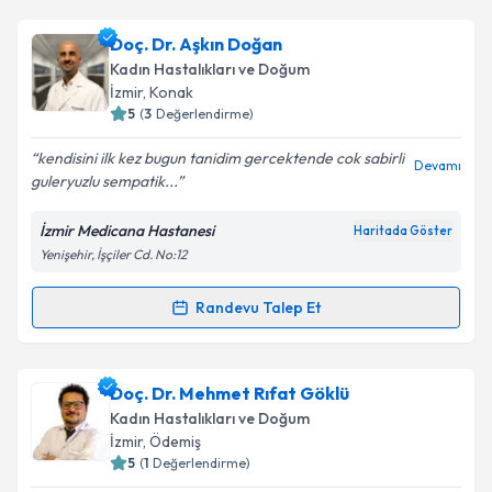
Takvim Talebini Gönder
Op. Dr. Nagehan İkiz
için randevu takvimi talebi
Doç. Dr. Aşkın Doğan
oluşturun. Size bu uzmandan randevu almanız için bir
Kadın Hastalıkları ve Doğum
takvim hazırlandığında e-posta ile bilgilendireceğiz.
İzmir
, Konak
5
(
3
Değerlendirme)
E-posta Adresiniz
kendisini ilk kez bugun tanidim gercektende cok sabirli
Devamı
guleryuzlu sempatik...
İzmir Medicana Hastanesi
Haritada Göster
Kişisel verilerimin işlenmesine ilişkin
Aydınlatma
Yenişehir, İşçiler Cd. No:12
Metni
'ni okudum ve kişisel verilerimin belirtilen
kapsamda işlenmesini kabul ediyorum.
Randevu Talep Et
Randevu Takvimi Talebi
Takvim Talebini Gönder
Doç. Dr. Aşkın Doğan
için randevu takvimi talebi
Doç. Dr. Mehmet Rıfat Göklü
oluşturun. Size bu uzmandan randevu almanız için bir
Kadın Hastalıkları ve Doğum
takvim hazırlandığında e-posta ile bilgilendireceğiz.
İzmir
, Ödemiş
5
(
1
Değerlendirme)
E-posta Adresiniz