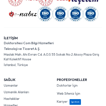
İLETİŞİM
Doktorsitesi Com Bilgi Hizmetleri
Teknoloji ve Ticaret A.Ş.
Maslak Mah. Ahi Evran Cd. A.O.S 55 Sokak No:2 Aksoy Plaza Giriş
Kat Kolektif House
İstanbul, Türkiye
SAĞLIK
PROFESYONELLER
Uzmanlar
Doktorlar İçin
Uzmanlık Alanları
Web Siteniz İçin
Hastalıklar
Kariyer
İşe Alım
Hizmetler