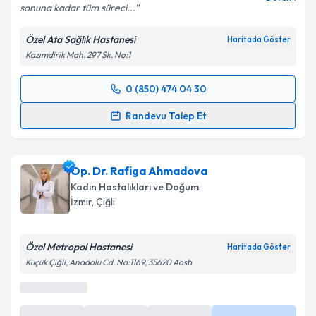
sonuna kadar tüm süreci...
Özel Ata Sağlık Hastanesi
Haritada Göster
Kazımdirik Mah. 297 Sk. No:1
0 (850) 474 04 30
Randevu Takvimi Talebi
Randevu Talep Et
Op. Dr. Onur Süleyman Aldemir
için randevu
takvimi talebi oluşturun. Size bu uzmandan randevu
Op. Dr. Rafiga Ahmadova
almanız için bir takvim hazırlandığında e-posta ile
bilgilendireceğiz.
Kadın Hastalıkları ve Doğum
İzmir
, Çiğli
E-posta Adresiniz
Özel Metropol Hastanesi
Haritada Göster
Küçük Çiğli, Anadolu Cd. No:1169, 35620 Aosb
Kişisel verilerimin işlenmesine ilişkin
Aydınlatma
Metni
'ni okudum ve kişisel verilerimin belirtilen
kapsamda işlenmesini kabul ediyorum.