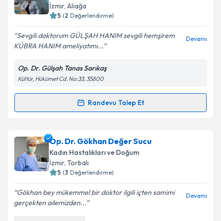
için bir takvim hazırlandığında e-posta ile
İzmir
, Aliağa
bilgilendireceğiz.
5
(
2
Değerlendirme)
E-posta Adresiniz
Sevgili doktorum GÜLŞAH HANIM sevgili hemşirem
Devamı
KÜBRA HANIM ameliyatımı...
Op. Dr. Gülşah Tanas Sarıkaş
Kültür, Hükümet Cd. No:33, 35800
Kişisel verilerimin işlenmesine ilişkin
Aydınlatma
Metni
'ni okudum ve kişisel verilerimin belirtilen
kapsamda işlenmesini kabul ediyorum.
Randevu Talep Et
Randevu Takvimi Talebi
Takvim Talebini Gönder
Op. Dr. Gülşah Tanas Sarıkaş
için randevu takvimi
Op. Dr. Gökhan Değer Sucu
talebi oluşturun. Size bu uzmandan randevu almanız
Kadın Hastalıkları ve Doğum
için bir takvim hazırlandığında e-posta ile
İzmir
, Torbalı
bilgilendireceğiz.
5
(
3
Değerlendirme)
E-posta Adresiniz
Gökhan bey mükemmel bir doktor ilgili içten samimi
Devamı
gerçekten ailemizden...