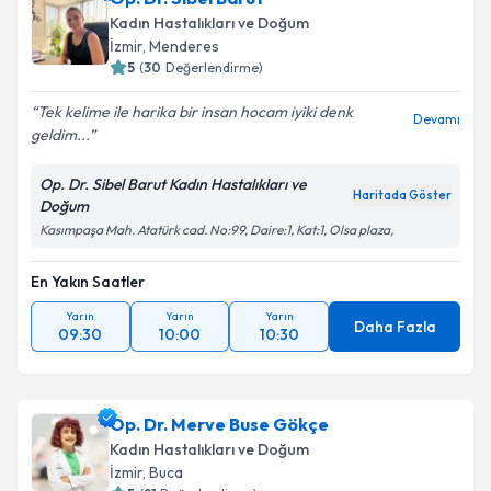
Kadın Hastalıkları ve Doğum
İzmir
, Menderes
5
(
30
Değerlendirme)
Tek kelime ile harika bir insan hocam iyiki denk
Devamı
geldim...
Op. Dr. Sibel Barut Kadın Hastalıkları ve
Haritada Göster
Doğum
Kasımpaşa Mah. Atatürk cad. No:99, Daire:1, Kat:1, Olsa plaza,
En Yakın Saatler
Yarın
Yarın
Yarın
Daha Fazla
09:30
10:00
10:30
Op. Dr. Merve Buse Gökçe
Kadın Hastalıkları ve Doğum
İzmir
, Buca