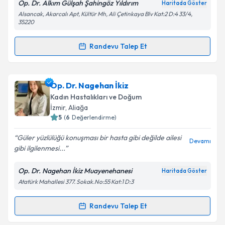
Op. Dr. Alkım Gülşah Şahingöz Yıldırım
Haritada Göster
kapsamda işlenmesini kabul ediyorum.
Alsancak, Akarcalı Apt, Kültür Mh, Ali Çetinkaya Blv Kat:2 D:4 33/4,
35220
Takvim Talebini Gönder
Randevu Talep Et
Randevu Takvimi Talebi
Op. Dr. Alkım Gülşah Şahingöz Yıldırım
için
Op. Dr. Nagehan İkiz
randevu takvimi talebi oluşturun. Size bu uzmandan
Kadın Hastalıkları ve Doğum
randevu almanız için bir takvim hazırlandığında e-
İzmir
, Aliağa
posta ile bilgilendireceğiz.
5
(
6
Değerlendirme)
E-posta Adresiniz
Güler yüzlülüğü konuşması bir hasta gibi değilde ailesi
Devamı
gibi ilgilenmesi...
Op. Dr. Nagehan İkiz Muayenehanesi
Haritada Göster
Atatürk Mahallesi 377. Sokak.No:55 Kat:1 D:3
Kişisel verilerimin işlenmesine ilişkin
Aydınlatma
Metni
'ni okudum ve kişisel verilerimin belirtilen
kapsamda işlenmesini kabul ediyorum.
Randevu Talep Et
Randevu Takvimi Talebi