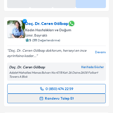
Takvim Talebini Gönder
Doç. Dr. Ceren Gölbaşı
Kadın Hastalıkları ve Doğum
İzmir
, Bayraklı
5
(
311
Değerlendirme)
Doç. Dr. Ceren Gölbaşı doktorum, herseyi en ince
Devamı
ayrintisina kadar...
Doç. Dr. Ceren Gölbaşı
Haritada Göster
Adalet Mahallesi Manas Bulvarı No:47/B Kat: 26 Daire:2608 Folkart
Towers A Blok
0 (850) 474 22 59
Randevu Takvimi Talebi
Randevu Talep Et
Doç. Dr. Ceren Gölbaşı
için randevu takvimi talebi