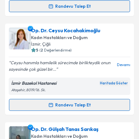
kapsamda işlenmesini kabul ediyorum.
Randevu Talep Et
Randevu Takvimi Talebi
Takvim Talebini Gönder
Op. Dr. Meriç Balıkoğlu
için randevu takvimi talebi
Op. Dr. Ceysu Kocahakimoğlu
oluşturun. Size bu uzmandan randevu almanız için bir
Kadın Hastalıkları ve Doğum
takvim hazırlandığında e-posta ile bilgilendireceğiz.
İzmir
, Çiğli
5
(
2
Değerlendirme)
E-posta Adresiniz
Ceysu hanımla hamilelik sürecimde birlikteydik onun
Devamı
sayesinde çok güzel bir...
İzmir Bazekol Hastanesi
Haritada Göster
Kişisel verilerimin işlenmesine ilişkin
Aydınlatma
Ataşehir, 8019/16. Sk.
Metni
'ni okudum ve kişisel verilerimin belirtilen
kapsamda işlenmesini kabul ediyorum.
Randevu Talep Et
Randevu Takvimi Talebi
Takvim Talebini Gönder
Op. Dr. Ceysu Kocahakimoğlu
için randevu takvimi
Op. Dr. Gülşah Tanas Sarıkaş
talebi oluşturun. Size bu uzmandan randevu almanız
Kadın Hastalıkları ve Doğum