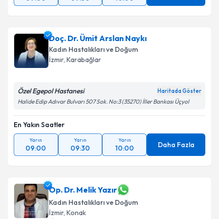
Doç. Dr. Ümit Arslan Naykı
Kadın Hastalıkları ve Doğum
İzmir
, Karabağlar
Özel Egepol Hastanesi
Haritada Göster
Halide Edip Adıvar Bulvarı 507 Sok. No:3 (35270) İller Bankası Üçyol
En Yakın Saatler
Yarın
Yarın
Yarın
Daha Fazla
09:00
09:30
10:00
Op. Dr. Melik Yazır
Kadın Hastalıkları ve Doğum
İzmir
, Konak