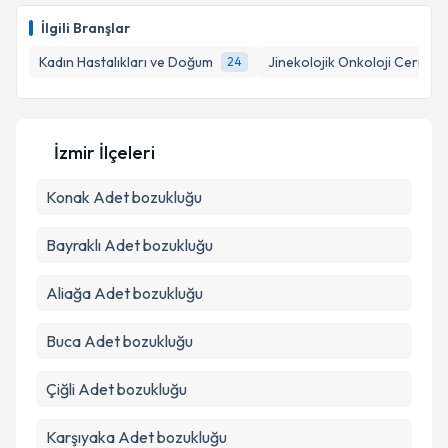
oluşturun. Size bu uzmandan randevu almanız için bir
İlgili Branşlar
takvim hazırlandığında e-posta ile bilgilendireceğiz.
Takvim Talebini Gönder
Kadın Hastalıkları ve Doğum
Jinekolojik Onkoloji Cerrahis
24
E-posta Adresiniz
İzmir İlçeleri
Kişisel verilerimin işlenmesine ilişkin
Aydınlatma
Konak
Adet bozukluğu
Metni
'ni okudum ve kişisel verilerimin belirtilen
kapsamda işlenmesini kabul ediyorum.
Bayraklı
Adet bozukluğu
Takvim Talebini Gönder
Aliağa
Adet bozukluğu
Buca
Adet bozukluğu
Çiğli
Adet bozukluğu
Karşıyaka
Adet bozukluğu