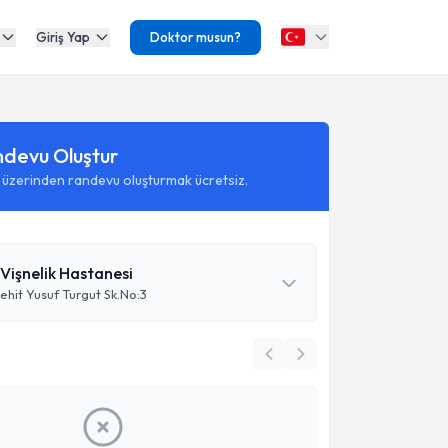
Giriş Yap
Doktor musun?
ndevu Oluştur
 üzerinden randevu oluşturmak ücretsiz.
Vişnelik Hastanesi
ehit Yusuf Turgut Sk.No:3