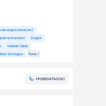
,Suda doğum,Sezaryen)
pidural Anestezi)
Doğum
i
Gebelik Takibi
ıkları Ve Doğum
Tümü
+908504740061