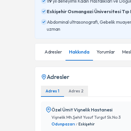
19
yıl deneyimli Kadın Hastalıkları ve Do
Eskişehir Osmangazi Üniversitesi Tıp 
Abdominal ultrasonografi, Gebelik muayenes
uzman
Adresler
Hakkında
Yorumlar
Mesl
Adresler
Adres 1
Adres 2
Özel Ümit Vişnelik Hastanesi
Vişnelik Mh.Şehit Yusuf Turgut Sk.No:3
Odunpazarı
Eskişehir
/