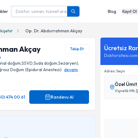
ikler
Blog
Kayıt Ol
kişehir
Op. Dr. Abdurrahman Akçay
Ücretsiz Ra
ahman Akçay
Takip Et
Doktorsitesi.com
m
ajinal doğum,SSVD,Suda doğum,Sezaryen),
 Ağrısız Doğum (Epidural Anestezi)
devamı
Adresi Seçin
Özel Ümit 
Vişnelik Mh.Ş
50) 474 00 61
Randevu Al