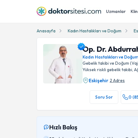
Uzmanlar
Klin
Anasayfa
Kadın Hastalıkları ve Doğum
Es
Op. Dr. Abdurr
Kadın Hastalıkları ve Doğu
Gebelik takibi ve Doğum (V
Yüksek riskli gebelik takibi,
Eskişehir
2 Adres
Op. Dr. Abdurrahman Akçay Profil Fotoğrafı
Soru Sor
0 (8
Hızlı Bakış