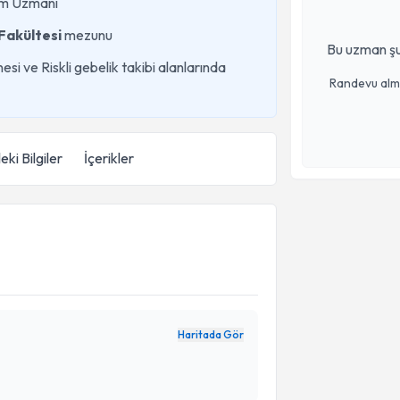
ğum Uzmanı
Fakültesi
mezunu
Bu uzman şu
i ve Riskli gebelik takibi alanlarında
Randevu almak
eki Bilgiler
İçerikler
Haritada Gör