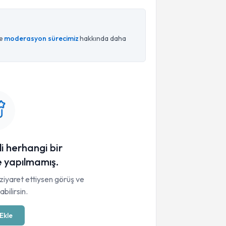
ce
moderasyon sürecimiz
hakkında daha
li herhangi bir
 yapılmamış.
ziyaret ettiysen görüş ve
bilirsin.
Ekle