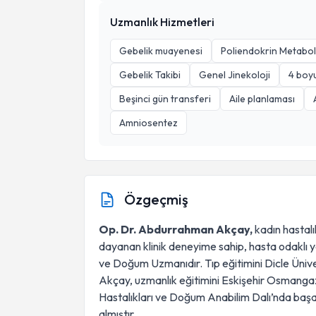
Uzmanlık Hizmetleri
Gebelik muayenesi
Poliendokrin Metabo
Gebelik Takibi
Genel Jinekoloji
4 boyu
Beşinci gün transferi
Aile planlaması
Amniosentez
Özgeçmiş
Op. Dr. Abdurrahman Akçay,
kadın hastalı
dayanan klinik deneyime sahip, hasta odaklı ya
ve Doğum Uzmanıdır. Tıp eğitimini Dicle Üniv
Akçay, uzmanlık eğitimini Eskişehir Osmangazi
Hastalıkları ve Doğum Anabilim Dalı’nda baş
almıştır.