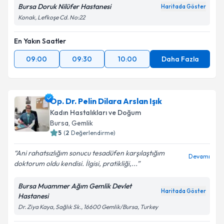
Bursa Doruk Nilüfer Hastanesi
Haritada Göster
Konak, Lefkoşe Cd. No:22
En Yakın Saatler
09:00
09:30
10:00
Daha Fazla
Op. Dr. Pelin Dilara Arslan Işık
Kadın Hastalıkları ve Doğum
Bursa
, Gemlik
5
(
2
Değerlendirme)
Ani rahatsızlığım sonucu tesadüfen karşılaştığım
Devamı
doktorum oldu kendisi. İlgisi, pratikliği,...
Bursa Muammer Ağım Gemlik Devlet
Haritada Göster
Hastanesi
Dr. Ziya Kaya, Sağlık Sk., 16600 Gemlik/Bursa, Turkey