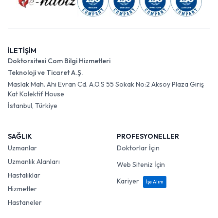
İLETİŞİM
Doktorsitesi Com Bilgi Hizmetleri
Teknoloji ve Ticaret A.Ş.
Maslak Mah. Ahi Evran Cd. A.O.S 55 Sokak No:2 Aksoy Plaza Giriş
Kat Kolektif House
İstanbul, Türkiye
SAĞLIK
PROFESYONELLER
Uzmanlar
Doktorlar İçin
Uzmanlık Alanları
Web Siteniz İçin
Hastalıklar
Kariyer
İşe Alım
Hizmetler
Hastaneler