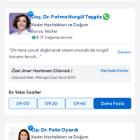
Doç. Dr. Fatma Nurgül Taşgöz
Kadın Hastalıkları ve Doğum
Bursa
, Nilüfer
5
(
7
Değerlendirme)
On tane çocuk doğuracak olsam onunda da nurgül
Devamı
hocamı tercih...
Özel Jimer Hastanesi (Odunluk )
Haritada Göster
Odunluk Mah. Mihraplı Cad. No:6 16110
En Yakın Saatler
09:00
09:20
09:40
Daha Fazla
Op. Dr. Pelin Oyardı
Kadın Hastalıkları ve Doğum