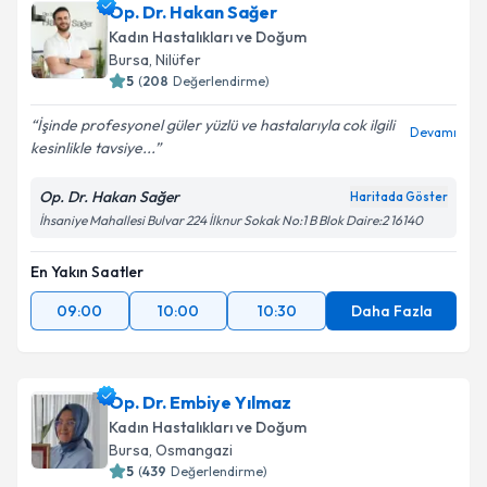
Op. Dr. Hakan Sağer
E-posta Adresiniz
Kadın Hastalıkları ve Doğum
Bursa
, Nilüfer
5
(
208
Değerlendirme)
İşinde profesyonel güler yüzlü ve hastalarıyla cok ilgili
Kişisel verilerimin işlenmesine ilişkin
Aydınlatma
Devamı
kesinlikle tavsiye...
Metni
'ni okudum ve kişisel verilerimin belirtilen
kapsamda işlenmesini kabul ediyorum.
Op. Dr. Hakan Sağer
Haritada Göster
İhsaniye Mahallesi Bulvar 224 İlknur Sokak No:1 B Blok Daire:2 16140
Takvim Talebini Gönder
En Yakın Saatler
09:00
10:00
10:30
Daha Fazla
Op. Dr. Embiye Yılmaz
Kadın Hastalıkları ve Doğum
Bursa
, Osmangazi
5
(
439
Değerlendirme)