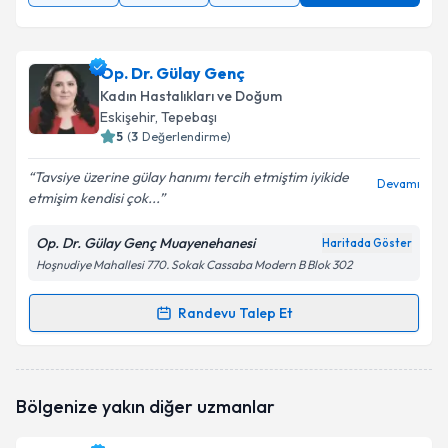
Op. Dr. Gülay Genç
Kadın Hastalıkları ve Doğum
Eskişehir
, Tepebaşı
5
(
3
Değerlendirme)
Tavsiye üzerine gülay hanımı tercih etmiştim iyikide
Devamı
etmişim kendisi çok...
Op. Dr. Gülay Genç Muayenehanesi
Haritada Göster
Hoşnudiye Mahallesi 770. Sokak Cassaba Modern B Blok 302
Randevu Talep Et
Randevu Takvimi Talebi
Op. Dr. Gülay Genç
için randevu takvimi talebi
Bölgenize yakın diğer uzmanlar
oluşturun. Size bu uzmandan randevu almanız için bir
takvim hazırlandığında e-posta ile bilgilendireceğiz.