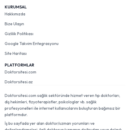
KURUMSAL
Hakkımızda
Bize Ulaşın
Gizlilik Politikası
Google Takvim Entegrasyonu
Site Haritası
PLATFORMLAR
Doktorsitesi.com
Doktorsitesi.az
Doktorsitesi.com sağlık sektöründe hizmet veren tıp doktorları,
diş hekimleri, fizyoterapistler, psikologlar vb. sağlık
profesyonelleri ile internet kullanıcılarını buluşturan bağımsız bir
platformdur.
İş bu sayfada yer alan doktor/uzman yorumları ve
değerlendirmeleri, ilgili doktorun/uzmanın doğrudan veya dolaylı