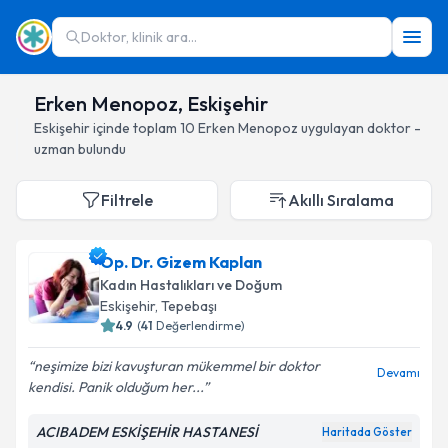
Doktor, klinik ara...
Erken Menopoz, Eskişehir
Eskişehir
içinde toplam
10
Erken Menopoz
uygulayan doktor -
uzman bulundu
Filtrele
Akıllı Sıralama
Op. Dr. Gizem Kaplan
Kadın Hastalıkları ve Doğum
Eskişehir
, Tepebaşı
4.9
(
41
Değerlendirme)
neşimize bizi kavuşturan mükemmel bir doktor
Devamı
kendisi. Panik olduğum her...
ACIBADEM ESKİŞEHİR HASTANESİ
Haritada Göster