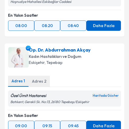
Hoşnudiye Mahallesi Eskibağlar Caddesi
En Yakın Saatler
08:00
08:20
08:40
Daha Fazla
Op. Dr. Abdurrahman Akçay
Kadın Hastalıkları ve Doğum
Eskişehir
, Tepebaşı
Adres
1
Adres
2
Özel Ümit Hastanesi
Haritada Göster
Batıkent, Gerekli Sk. No:13, 26180 Tepebaşı/Eskişehir
En Yakın Saatler
09:00
09:15
09:45
Daha Fazla