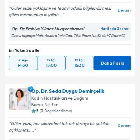
Güler yüzlü yaklaşımı ve tedavi odaklı bilgilendirmesi
Devamı
güzel memnunum inşallah...
Op. Dr.Embiye Yılmaz Muayenehanesi
Haritada Göster
Demirtaşpaşa Mah. Ankara Yolu Cad. Tüze Plaza No:36 Kat:7 Daire:22
En Yakın Saatler
10 Ağu
10 Ağu
10 Ağu
Daha Fazla
14:30
15:00
15:30
Op. Dr. Seda Duygu Demirçelik
Kadın Hastalıkları ve Doğum
Bursa
, Nilüfer
5
(
3
Değerlendirme)
Güler yüzü, her şikayetimi tek tek detaylı bir şekilde
Devamı
açıklaması,...