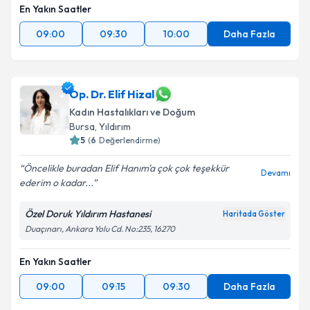
En Yakın Saatler
09:00
09:30
10:00
Daha Fazla
Op. Dr. Elif Hizal
Kadın Hastalıkları ve Doğum
Bursa
, Yıldırım
5
(
6
Değerlendirme)
Öncelikle buradan Elif Hanım'a çok çok teşekkür
Devamı
ederim o kadar...
Özel Doruk Yıldırım Hastanesi
Haritada Göster
Duaçınarı, Ankara Yolu Cd. No:235, 16270
En Yakın Saatler
09:00
09:15
09:30
Daha Fazla