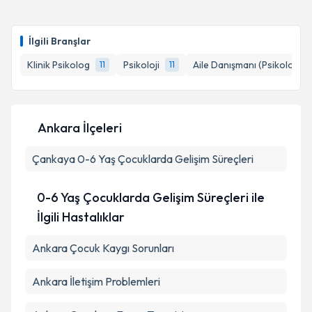
Klinik Psikolog Dilan Öztürk
için randevu takvimi
Takvim Talebini Gönder
talebi oluşturun. Size bu uzmandan randevu almanız
İlgili Branşlar
için bir takvim hazırlandığında e-posta ile
bilgilendireceğiz.
Klinik Psikolog
Psikoloji
Aile Danışmanı (Psikolog)
11
11
E-posta Adresiniz
Ankara İlçeleri
Çankaya
Kişisel verilerimin işlenmesine ilişkin
0-6 Yaş Çocuklarda Gelişim Süreçleri
Aydınlatma
Metni
'ni okudum ve kişisel verilerimin belirtilen
kapsamda işlenmesini kabul ediyorum.
0-6 Yaş Çocuklarda Gelişim Süreçleri ile
İlgili Hastalıklar
Takvim Talebini Gönder
Ankara Çocuk Kaygı Sorunları
Ankara İletişim Problemleri