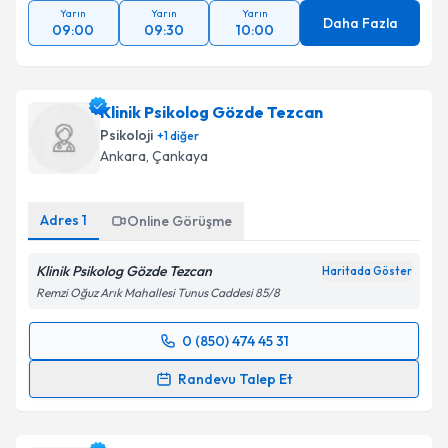
Yarın
Yarın
Yarın
Daha Fazla
09:00
09:30
10:00
Klinik Psikolog Gözde Tezcan
Psikoloji
+
1
diğer
Ankara
, Çankaya
Adres
1
Online Görüşme
Klinik Psikolog Gözde Tezcan
Haritada Göster
Remzi Oğuz Arık Mahallesi Tunus Caddesi 85/8
0 (850) 474 45 31
Randevu Takvimi Talebi
Randevu Talep Et
Klinik Psikolog Gözde Tezcan
için randevu takvimi
talebi oluşturun. Size bu uzmandan randevu almanız