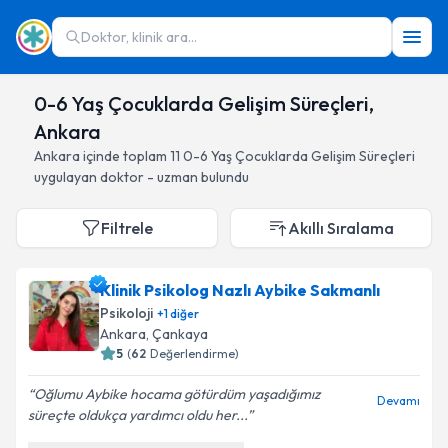
Doktor, klinik ara...
0-6 Yaş Çocuklarda Gelişim Süreçleri,
Ankara
Ankara
içinde toplam
11
0-6 Yaş Çocuklarda Gelişim Süreçleri
uygulayan doktor - uzman bulundu
Filtrele
Akıllı Sıralama
Klinik Psikolog Nazlı Aybike Sakmanlı
Psikoloji
+
1
diğer
Ankara
, Çankaya
5
(
62
Değerlendirme)
Oğlumu Aybike hocama götürdüm yaşadığımız
Devamı
süreçte oldukça yardımcı oldu her...