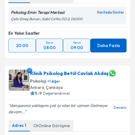
Psikolog Emin Terapi Merkezi
Haritada Göster
Çetin Emeç Bulvarı, Kabil Cd No:3 D:2, 06000
En Yakın Saatler
Yarın
Yarın
20:00
Daha Fazla
08:00
09:00
Klinik Psikolog Betül Cavlak Akdaş
Psikoloji
+
1
diğer
Ankara
, Çankaya
5
(
9
Değerlendirme)
danışanına yaklaşımı çok iyi olan bir uzman Gelmeye
Devamı
devam...
Adres
1
Online Görüşme