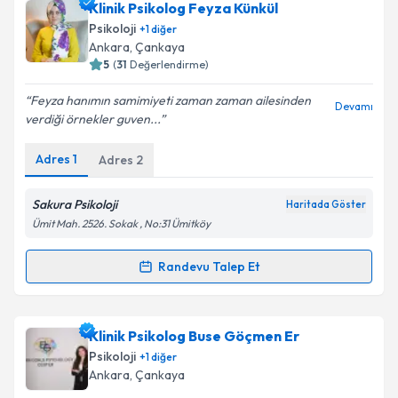
Klinik Psikolog Feyza Künkül
için bir takvim hazırlandığında e-posta ile
bilgilendireceğiz.
Psikoloji
+
1
diğer
Ankara
, Çankaya
E-posta Adresiniz
5
(
31
Değerlendirme)
Feyza hanımın samimiyeti zaman zaman ailesinden
Devamı
verdiği örnekler guven...
Kişisel verilerimin işlenmesine ilişkin
Aydınlatma
Adres
1
Adres
2
Metni
'ni okudum ve kişisel verilerimin belirtilen
kapsamda işlenmesini kabul ediyorum.
Sakura Psikoloji
Haritada Göster
Ümit Mah. 2526. Sokak , No:31 Ümitköy
Takvim Talebini Gönder
Randevu Talep Et
Randevu Takvimi Talebi
Klinik Psikolog Feyza Künkül
için randevu takvimi
Klinik Psikolog Buse Göçmen Er
talebi oluşturun. Size bu uzmandan randevu almanız
Psikoloji
+
1
diğer
için bir takvim hazırlandığında e-posta ile
Ankara
, Çankaya
bilgilendireceğiz.