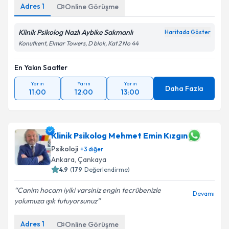
Adres
1
Online Görüşme
Klinik Psikolog Nazlı Aybike Sakmanlı
Haritada Göster
Konutkent, Elmar Towers, D blok, Kat 2 No 44
En Yakın Saatler
Yarın
Yarın
Yarın
Daha Fazla
11:00
12:00
13:00
Klinik Psikolog Mehmet Emin Kızgın
Psikoloji
+
3
diğer
Ankara
, Çankaya
4.9
(
179
Değerlendirme)
Canim hocam iyiki varsiniz engin tecrübenizle
Devamı
yolumuza ışık tutuyorsunuz
Adres
1
Online Görüşme