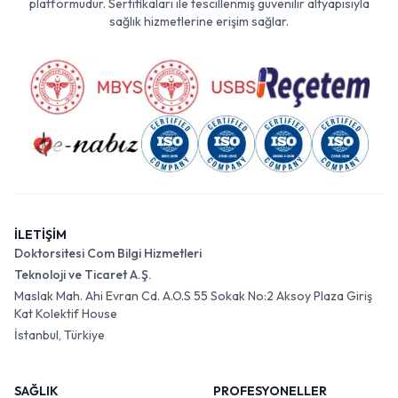
platformudur. Sertifikaları ile tescillenmiş güvenilir altyapısıyla
sağlık hizmetlerine erişim sağlar.
İLETİŞİM
Doktorsitesi Com Bilgi Hizmetleri
Teknoloji ve Ticaret A.Ş.
Maslak Mah. Ahi Evran Cd. A.O.S 55 Sokak No:2 Aksoy Plaza Giriş
Kat Kolektif House
İstanbul, Türkiye
SAĞLIK
PROFESYONELLER