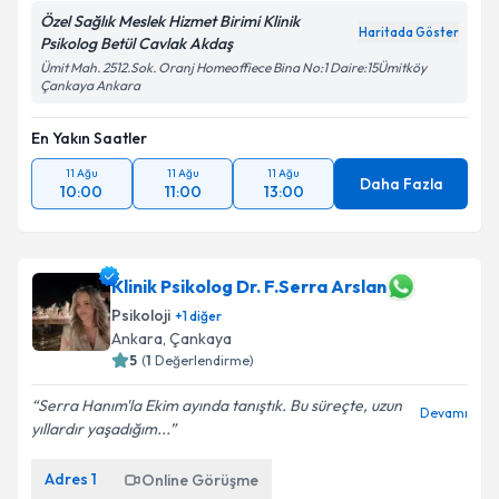
Özel Sağlık Meslek Hizmet Birimi Klinik
Haritada Göster
Psikolog Betül Cavlak Akdaş
Ümit Mah. 2512.Sok. Oranj Homeoffiece Bina No:1 Daire:15Ümitköy
Çankaya Ankara
En Yakın Saatler
11 Ağu
11 Ağu
11 Ağu
Daha Fazla
10:00
11:00
13:00
Klinik Psikolog Dr. F.Serra Arslan
Psikoloji
+
1
diğer
Ankara
, Çankaya
5
(
1
Değerlendirme)
Serra Hanım'la Ekim ayında tanıştık. Bu süreçte, uzun
Devamı
yıllardır yaşadığım...
Adres
1
Online Görüşme