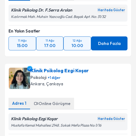
Klinik Psikolog Dr. F.Serra Arslan
Haritada Göster
Kızılırmak Mah. Muhsin Yazıcıoğlu Cad. Başak Apt. No: 31/32
En Yakın Saatler
11 Ağu
11 Ağu
12 Ağu
Daha Fazla
15:00
17:00
10:00
Klinik Psikolog Ezgi Koşar
Psikoloji
+
1
diğer
Ankara
, Çankaya
Adres
1
Online Görüşme
Klinik Psikolog Ezgi Koşar
Haritada Göster
Mustafa Kemal Mahallesi 2148. Sokak Mefa Plaza No:1/16