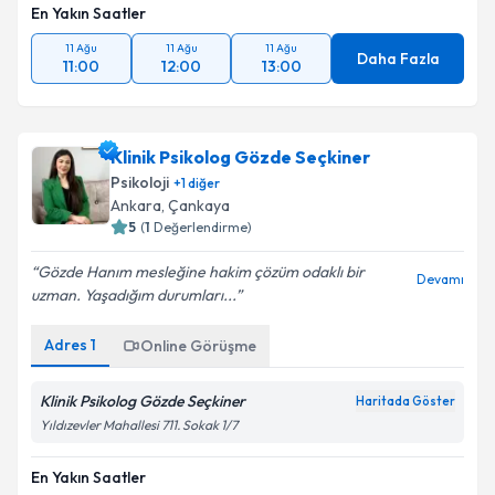
En Yakın Saatler
11 Ağu
11 Ağu
11 Ağu
Daha Fazla
11:00
12:00
13:00
Klinik Psikolog Gözde Seçkiner
Psikoloji
+
1
diğer
Ankara
, Çankaya
5
(
1
Değerlendirme)
Gözde Hanım mesleğine hakim çözüm odaklı bir
Devamı
uzman. Yaşadığım durumları...
Adres
1
Online Görüşme
Klinik Psikolog Gözde Seçkiner
Haritada Göster
Yıldızevler Mahallesi 711. Sokak 1/7
En Yakın Saatler