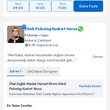
Yarın
Yarın
Yarın
Daha Fazla
09:00
10:00
11:00
Klinik Psikolog Kudret Yavuz
Psikoloji
+
1
diğer
Ankara
, Çankaya
5
(
10
Değerlendirme)
Merhaba, Kudret Hocamdan doğum öncesi
Devamı
danışmanlığı aldım. Kaygı, kontrolcülük gibi...
Adres
1
Online Görüşme
Özel Sağlık Meslek Hizmet Birimi Klinik
Haritada Göster
Psikolog Kudret Yavuz
Kızılırmak Mahallesi 1443. Cadde Yağmur Apartmanı No:31 Daire:7
En Yakın Saatler