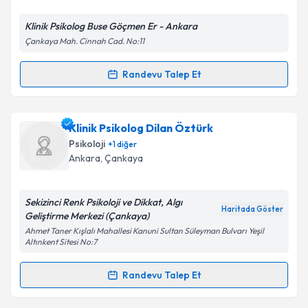
E-posta Adresiniz
Klinik Psikolog Buse Göçmen Er - Ankara
Çankaya Mah. Cinnah Cad. No:11
Randevu Talep Et
Randevu Takvimi Talebi
Kişisel verilerimin işlenmesine ilişkin
Aydınlatma
Metni
'ni okudum ve kişisel verilerimin belirtilen
kapsamda işlenmesini kabul ediyorum.
Klinik Psikolog Buse Göçmen Er
için randevu
Klinik Psikolog Dilan Öztürk
takvimi talebi oluşturun. Size bu uzmandan randevu
Psikoloji
+
1
diğer
almanız için bir takvim hazırlandığında e-posta ile
Takvim Talebini Gönder
Ankara
, Çankaya
bilgilendireceğiz.
E-posta Adresiniz
Sekizinci Renk Psikoloji ve Dikkat, Algı
Haritada Göster
Geliştirme Merkezi (Çankaya)
Ahmet Taner Kışlalı Mahallesi Kanuni Sultan Süleyman Bulvarı Yeşil
Altınkent Sitesi No:7
Kişisel verilerimin işlenmesine ilişkin
Aydınlatma
Randevu Talep Et
Metni
'ni okudum ve kişisel verilerimin belirtilen
Randevu Takvimi Talebi
kapsamda işlenmesini kabul ediyorum.