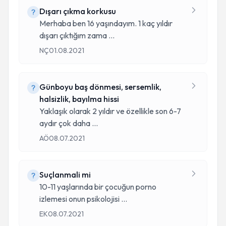
Dışarı çıkma korkusu
Merhaba ben 16 yaşındayım. 1 kaç yıldır
dışarı çıktığım zama
...
NÇ
01.08.2021
Günboyu baş dönmesi, sersemlik,
halsizlik, bayılma hissi
Yaklaşık olarak 2 yıldır ve özellikle son 6-7
aydır çok daha
...
AÖ
08.07.2021
Suçlanmali mi
10-11 yaşlarında bir çocuğun porno
izlemesi onun psikolojisi
...
EK
08.07.2021