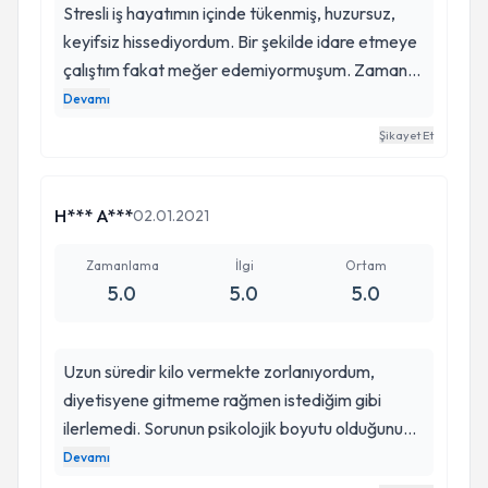
Stresli iş hayatımın içinde tükenmiş, huzursuz,
keyifsiz hissediyordum. Bir şekilde idare etmeye
çalıştım fakat meğer edemiyormuşum. Zaman
geçtikçe ağır bir depresyon sürecine girdim.
Devamı
Destek almaya karar verdiğimde Damla hanımı
Şikayet Et
internetten araştırırken buldum. Gerçekten bazı
şeyleri deneyimlemeden anlamak imkansızmış.
Seanslar ilerledikçe kendimi yeniden doğmuş gibi
H*** A***
02.01.2021
hissetmeye başladım. Sürecimiz hala devam
ediyor. Açıkçası hiç bitmesin de istiyorum:) Sizinle
Zamanlama
İlgi
Ortam
5.0
5.0
5.0
tanıştığım için çok mutluyum. İyi ki varsınız
Uzun süredir kilo vermekte zorlanıyordum,
diyetisyene gitmeme rağmen istediğim gibi
ilerlemedi. Sorunun psikolojik boyutu olduğunu
fark etti ve bir psikoloğa gitmemi tavsiye etti.
Devamı
Böylece Damla hocamı tanıdım. Yeme bozukluğu