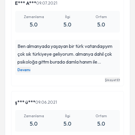
E*** A***
09.07.2021
Zamanlama
İlgi
Ortam
5.0
5.0
5.0
Ben almanyada yaşayan bir türk vatandaşıyım
çok sık türkiyeye geliyorum. almanya dahil çok
psikoloğa gittm burada damla hanım ile
görüştüğümde ilgiyle dinleyip süreç ile ilgili bilgi
Devamı
vermesi beni uzun zaman sonra çok rahatlattı.
Şikayet Et
işinde çok başarılı olduğunu düşünüyorum. benim
için en iyi tedavi şeklini sunmak için vakit
kaybettirmeden psikiyatristle iş birliği içinde
ş*** ü***
09.06.2021
süreci geçirdik. çoğunlukla yüzyüze görüştük
bazen görüntülü görüştük benim için doğru
Zamanlama
İlgi
Ortam
5.0
5.0
5.0
tedavi şeklini belirlemiş olması çok daha kısa
sürede çok fazla yol ilerlememi sağladı kendisine