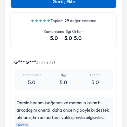
Görüş Ekle
★
★
★
★
★
Toplam
29
değerlendirme
Zamanlama
İlgi
Ortam
5.0
5.0
5.0
G*** G***
21.09.2021
Zamanlama
İlgi
Ortam
5.0
5.0
5.0
Damla hocamı beğenen ve memnun kalan bi
arkadaşım önerdi. daha önce hiç böyle bi destek
almamıştım anladı beni yaklaşımıyla bilgisiyle
güven verdi benim gibi hallederim demeyin
Devamı