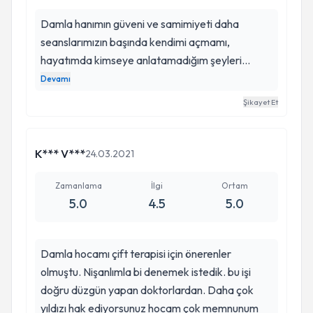
çok teşekkür ederim sevgiyle kalın selamlar
Damla hanımın güveni ve samimiyeti daha
seanslarımızın başında kendimi açmamı,
hayatımda kimseye anlatamadığım şeyleri
anlatmamı sağladı. seansların ilk gelirken hep
Devamı
dimdik güçlü giderdim ağlamazdım bile. Şimdi
Şikayet Et
öyle olmak zorunda hissetmeden benim
duygularım olduğunu kendim gibi olduğumu
hiissederek gidiyorum bu benim için çok büyük bir
K*** V***
24.03.2021
şey. çok memnunum
Zamanlama
İlgi
Ortam
5.0
4.5
5.0
Damla hocamı çift terapisi için önerenler
olmuştu. Nişanlımla bi denemek istedik. bu işi
doğru düzgün yapan doktorlardan. Daha çok
yıldızı hak ediyorsunuz hocam çok memnunum