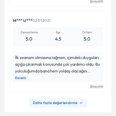
Şikayet Et
teşhisi koyuldu. Çok şükür üstesinden geldik
kendisine çok teşekkür ederim. Tavsiye ederim
kesinlikle
M*** U***
02.01.2021
Zamanlama
İlgi
Ortam
5.0
4.5
5.0
İlk seansım olmasına rağmen, içimdeki duyguları
açığa çıkarmak konusunda çok yardımcı oldu. Bu
yolculuğumda bana hem yoldaş olacağını
söyleyerek, hem de yol göstererek o odadan
Devamı
içim rahat bir şekilde çıkmama neden oldu. Ve de
Şikayet Et
sizi yönlendirmek gibi bir derdi yok. Bana rahat
olmam gerektiğini hissettirdi. Çünkü size hitap
Daha fazla değerlendirme
etmekle kalmıyor, bana ruh halimi de
şekillendirecek şekilde konuşma hakkı tanıdı.