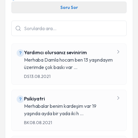
Soru Sor
Yardımcı olursanız sevinirim
Merhaba Damla hocam ben 13 yaşındayım
üzerimde çok baskı var
...
DS
13.08.2021
Psikiyatri
Merhabalar benim kardeşim var 19
yaşında ayda bir yada iki h
...
BK
08.08.2021