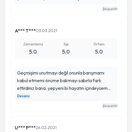
Şikayet Et
A*** T***
03.03.2021
Zamanlama
İlgi
Ortam
5.0
5.0
5.0
Geçmişimi unutmayı değil onunla barışmamı
kabul etmemi önüme bakmayı sabırla fark
ettirdiniz bana. yepyeni bi hayatın içindeysem
sayenizde dedim. Sizin sayenizde ilk teşekkür
Devamı
kendinize olsun diyecek kadar da mütevazi alcak
Şikayet Et
gönüllü işini sevgiyle yapan canım damla hanım
herkese sizi tavsiye ediyorum iyi ki varsınız.
U*** P***
26.02.2021