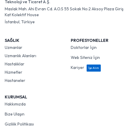
Teknoloji ve Ticaret A.Ş.
Maslak Mah. Ahi Evran Cd. A.O.S 55 Sokak No:2 Aksoy Plaza Giriş
Kat Kolektif House
İstanbul, Türkiye
SAĞLIK
PROFESYONELLER
Uzmanlar
Doktorlar İçin
Uzmanlık Alanları
Web Siteniz İçin
Hastalıklar
Kariyer
İşe Alım
Hizmetler
Hastaneler
KURUMSAL
Hakkımızda
Bize Ulaşın
Gizlilik Politikası