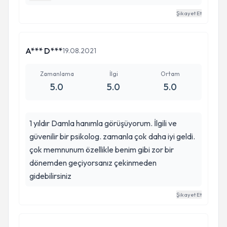
biriktikce daha kötü oldu çok kötü şekilde gittim
Şikayet Et
ilk daha toparladım zamanla daha iyi olacak
inanıyorum
A*** D***
19.08.2021
Zamanlama
İlgi
Ortam
5.0
5.0
5.0
1 yıldır Damla hanımla görüşüyorum. İlgili ve
güvenilir bir psikolog. zamanla çok daha iyi geldi.
çok memnunum özellikle benim gibi zor bir
dönemden geçiyorsanız çekinmeden
gidebilirsiniz
Şikayet Et