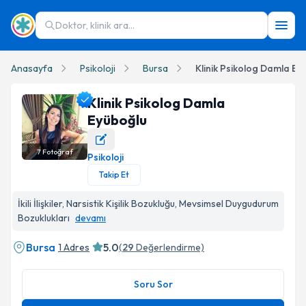
Doktor, klinik ara...
Anasayfa
Psikoloji
Bursa
Klinik Psikolog Damla Ey
Klinik Psikolog Damla
Eyüboğlu
7
Fotoğraf
Psikoloji
Klinik Psikolog Damla Eyüboğlu Profil Fotoğrafı
Takip Et
İkili İlişkiler, Narsistik Kişilik Bozukluğu, Mevsimsel Duygudurum
Bozuklukları
devamı
Bursa
5.0
1 Adres
(
29
Değerlendirme)
Soru Sor