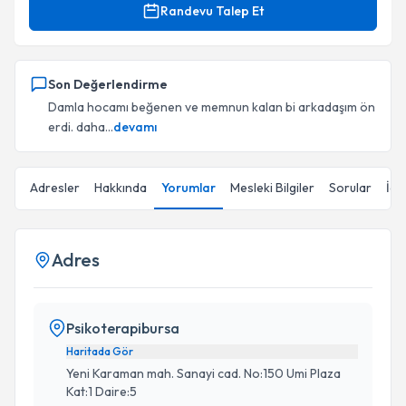
Randevu Talep Et
Son Değerlendirme
Damla hocamı beğenen ve memnun kalan bi arkadaşım ön
erdi. daha...
devamı
Adresler
Hakkında
Yorumlar
Mesleki Bilgiler
Sorular
İçe
Adres
Psikoterapibursa
Haritada Gör
Yeni Karaman mah. Sanayi cad. No:150 Umi Plaza
Kat:1 Daire:5