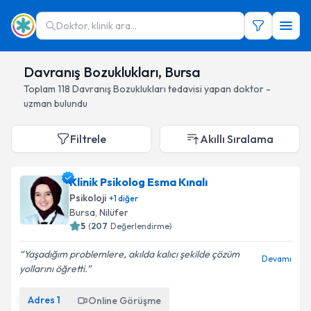
Doktor, klinik ara...
Davranış Bozuklukları, Bursa
Toplam
118
Davranış Bozuklukları
tedavisi yapan doktor -
uzman bulundu
Filtrele
Akıllı Sıralama
Klinik Psikolog Esma Kınalı
Psikoloji
+
1
diğer
Bursa
, Nilüfer
5
(
207
Değerlendirme)
Yaşadığım problemlere, akılda kalıcı şekilde çözüm
Devamı
yollarını öğretti.
Adres
1
Online Görüşme