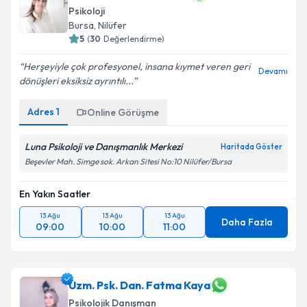
Psikoloji
Bursa
, Nilüfer
5
(
30
Değerlendirme)
Herşeyiyle çok profesyonel, insana kıymet veren geri
Devamı
dönüşleri eksiksiz ayrıntılı...
Adres
1
Online Görüşme
Luna Psikoloji ve Danışmanlık Merkezi
Haritada Göster
Beşevler Mah. Simge sok. Arkan Sitesi No:10 Nilüfer/Bursa
En Yakın Saatler
13 Ağu
13 Ağu
13 Ağu
Daha Fazla
09:00
10:00
11:00
Uzm. Psk. Dan. Fatma Kaya
Psikolojik Danışman