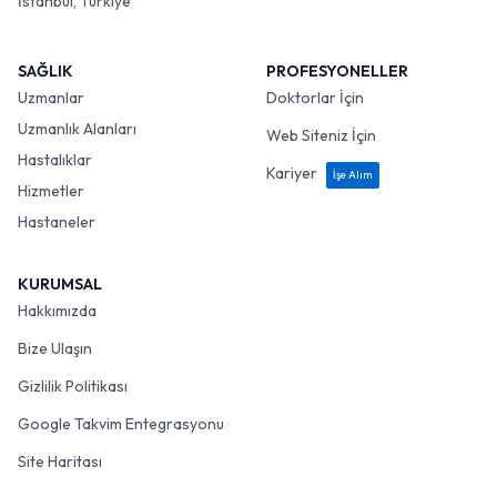
İstanbul, Türkiye
SAĞLIK
PROFESYONELLER
Uzmanlar
Doktorlar İçin
Uzmanlık Alanları
Web Siteniz İçin
Hastalıklar
Kariyer
İşe Alım
Hizmetler
Hastaneler
KURUMSAL
Hakkımızda
Bize Ulaşın
Gizlilik Politikası
Google Takvim Entegrasyonu
Site Haritası