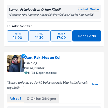
Uzman Psikolog Esen Orhan Kliniği
Haritada Göster
Altınşehir Mh Muammer Aksoy Cd Altay Özlüce No:81 İç Kapı No:125
En Yakın Saatler
Yarın
11 Ağu
11 Ağu
Daha Fazla
16:00
14:30
17:00
Uzm. Psk. Hasan Kul
Psikoloji
Bursa
, Nilüfer
5
(
48
Değerlendirme)
Sabrı, anlayışı ve farklı bakış açısıyla bize kattıkları için
Devamı
teşekkür...
Adres
1
Online Görüşme