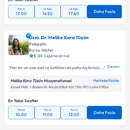
Yarın
14 Ağu
14 Ağu
Daha Fazla
17:00
16:50
17:40
Uzm. Dr. Melike Kara Tüzün
Psikiyatri
Bursa
, Nilüfer
5
(
20
Değerlendirme)
Devamı
Her bir an size özel ve kattıkları da paha biçilemez....
Melike Kara Tüzün Muayenehanesi
Haritada Göster
Konak Mah. 1. Badem Sk. No:26 B Blok Kat:7 No: 90 / Lotus Office
En Yakın Saatler
Yarın
Yarın
Yarın
Daha Fazla
10:00
11:00
12:00