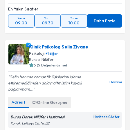
En Yakın Saatler
Yarın
Yarın
Yarın
Daha Fazla
09:00
09:30
10:00
Klinik Psikolog Selin Zivane
Psikoloji
+
1
diğer
Bursa
, Nilüfer
5
(
5
Değerlendirme)
Selin hanıma romantik ilişkilerimi idame
Devamı
ettiremediğimden dolayı gitmiştim kaygılı
bağlanmam...
Adres
1
Online Görüşme
Bursa Doruk Nilüfer Hastanesi
Haritada Göster
Konak, Lefkoşe Cd. No:22