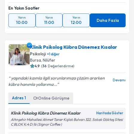
En Yakın Saatler
Yarın
Yarın
Yarın
Daha Fazla
10:00
11:00
12:00
Klinik Psikolog Kübra Dünemez Kısalar
Psikoloji
+
1
diğer
Bursa
, Nilüfer
4.9
(
36
Değerlendirme)
yaşındaki kızımla ilgili sorunlarımıza çözüm ararken
Devamı
kübra hanımla yollarımız...
Adres
1
Online Görüşme
Klinik Psikolog Kübra Dünemez Kısalar
Haritada Göster
Altınşehir Mahallesi Ahmet Taner Kışlalı Bulvarı 322. Sokak Göktaş Sitesi
C BLOK K:4 D:16 (Signor Coffee )