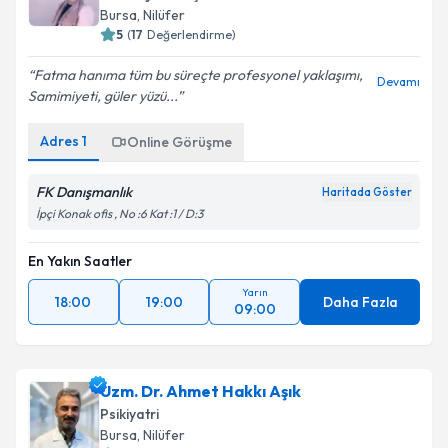
Bursa
, Nilüfer
5
(
17
Değerlendirme)
Fatma hanıma tüm bu süreçte profesyonel yaklaşımı,
Devamı
Samimiyeti, güler yüzü...
Adres
1
Online Görüşme
FK Danışmanlık
Haritada Göster
İpçi Konak ofis , No :6 Kat :1 / D:3
En Yakın Saatler
Yarın
18:00
19:00
Daha Fazla
09:00
Uzm. Dr. Ahmet Hakkı Aşık
Psikiyatri
Bursa
, Nilüfer