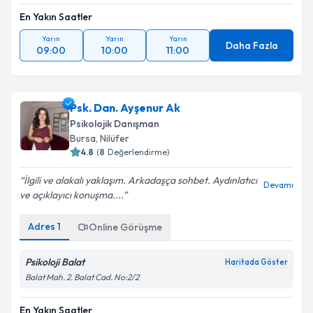
En Yakın Saatler
Yarın
Yarın
Yarın
Daha Fazla
09:00
10:00
11:00
Psk. Dan. Ayşenur Ak
Psikolojik Danışman
Bursa
, Nilüfer
4.8
(
8
Değerlendirme)
İlgili ve alakalı yaklaşım. Arkadaşça sohbet. Aydınlatıcı
Devamı
ve açıklayıcı konuşma....
Adres
1
Online Görüşme
Psikoloji Balat
Haritada Göster
Balat Mah. 2. Balat Cad. No:2/2
En Yakın Saatler