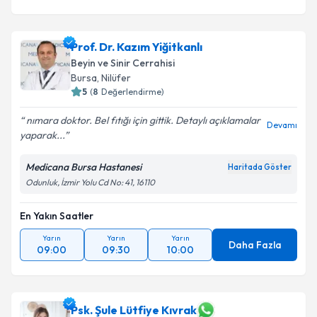
Prof. Dr. Kazım Yiğitkanlı
Beyin ve Sinir Cerrahisi
Bursa
, Nilüfer
5
(
8
Değerlendirme)
nımara doktor. Bel fıtığı için gittik. Detaylı açıklamalar
Devamı
yaparak...
Medicana Bursa Hastanesi
Haritada Göster
Odunluk, İzmir Yolu Cd No: 41, 16110
En Yakın Saatler
Yarın
Yarın
Yarın
Daha Fazla
09:00
09:30
10:00
Psk. Şule Lütfiye Kıvrak