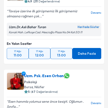
4.9
(
211
Değerlendirme)
Tavsiye üzerine ilk görüşmemiz İlk görüşmemiz
Devamı
olmasına rağmen çok...
Uzm.Dr.Aslı Bahar Turan
Haritada Göster
Konak Mah. Lefkoşe Cad. Mescioğlu Plaza No:54 Kat:3 D:11
En Yakın Saatler
17 Ağu
17 Ağu
17 Ağu
Daha Fazla
11:00
12:00
13:00
Uzm. Psk. Esen Orhan
Psikoloji
Bursa
, Nilüfer
5
(
67
Değerlendirme)
Esen hanımla yolumuz sene önce kesişti. Oğlumun .
Devamı
Sınıfa...