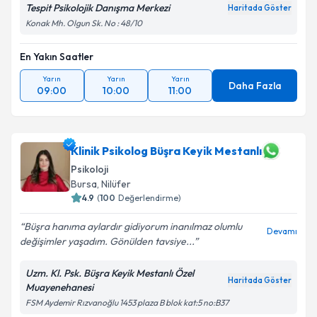
Tespit Psikolojik Danışma Merkezi
Haritada Göster
Konak Mh. Olgun Sk. No : 48/10
En Yakın Saatler
Yarın
Yarın
Yarın
Daha Fazla
09:00
10:00
11:00
Klinik Psikolog Büşra Keyik Mestanlı
Psikoloji
Bursa
, Nilüfer
4.9
(
100
Değerlendirme)
Büşra hanıma aylardır gidiyorum inanılmaz olumlu
Devamı
değişimler yaşadım. Gönülden tavsiye...
Uzm. Kl. Psk. Büşra Keyik Mestanlı Özel
Haritada Göster
Muayenehanesi
FSM Aydemir Rızvanoğlu 1453 plaza B blok kat:5 no:B37