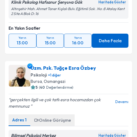
Klinik Psikolog Hafsanur Şenyuva Gök
Haritada Göster
Altınşehir Mah. Ahmet Taner Kışlalı Bulv. Eğitimli Sok . No :8 Atalay Kent
2 Site A Blok D: 16
En Yakın Saatler
Yarın
Yarın
Yarın
Daha Fazla
13:00
15:00
16:00
Uzm. Psk. Tuğçe Esra Özbey
Psikoloji
+
1
diğer
Bursa
, Osmangazi
5
(
40
Değerlendirme)
gerçekten ilgili ve çok tatlı esra hocamızdan çok
Devamı
memnunuz
Adres
1
Online Görüşme
Bilimsel Psikoloji Merkez
Haritada Göster