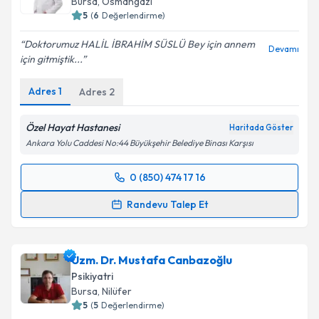
Bursa
, Osmangazi
5
(
6
Değerlendirme)
Doktorumuz HALİL İBRAHİM SÜSLÜ Bey için annem
Devamı
için gitmiştik...
Kişisel verilerimin işlenmesine ilişkin
Aydınlatma
Metni
'ni okudum ve kişisel verilerimin belirtilen
Adres
1
Adres
2
kapsamda işlenmesini kabul ediyorum.
Özel Hayat Hastanesi
Haritada Göster
Takvim Talebini Gönder
Ankara Yolu Caddesi No:44 Büyükşehir Belediye Binası Karşısı
0 (850) 474 17 16
Randevu Takvimi Talebi
Randevu Talep Et
Uzm. Dr. Halil ibrahim Süslü
için randevu takvimi
talebi oluşturun. Size bu uzmandan randevu almanız
Uzm. Dr. Mustafa Canbazoğlu
için bir takvim hazırlandığında e-posta ile
bilgilendireceğiz.
Psikiyatri
Bursa
, Nilüfer
E-posta Adresiniz
5
(
5
Değerlendirme)