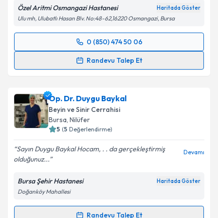
Özel Aritmi Osmangazi Hastanesi
Haritada Göster
Metni
'ni okudum ve kişisel verilerimin belirtilen
Ulu mh, Ulubatlı Hasan Blv. No:48-62,16220 Osmangazi, Bursa
kapsamda işlenmesini kabul ediyorum.
0 (850) 474 50 06
Randevu Takvimi Talebi
Takvim Talebini Gönder
Randevu Talep Et
Psk. Gizem Tüzen
için randevu takvimi talebi
oluşturun. Size bu uzmandan randevu almanız için bir
Op. Dr. Duygu Baykal
takvim hazırlandığında e-posta ile bilgilendireceğiz.
Beyin ve Sinir Cerrahisi
E-posta Adresiniz
Bursa
, Nilüfer
5
(
5
Değerlendirme)
Sayın Duygu Baykal Hocam, . . da gerçekleştirmiş
Devamı
olduğunuz...
Kişisel verilerimin işlenmesine ilişkin
Aydınlatma
Metni
'ni okudum ve kişisel verilerimin belirtilen
Bursa Şehir Hastanesi
Haritada Göster
kapsamda işlenmesini kabul ediyorum.
Doğanköy Mahallesi
Takvim Talebini Gönder
Randevu Talep Et