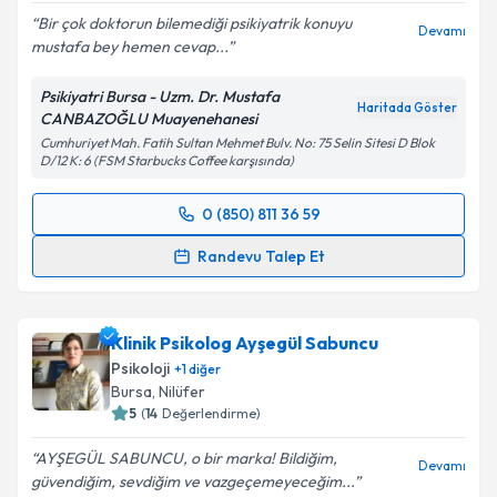
Bir çok doktorun bilemediği psikiyatrik konuyu
Devamı
mustafa bey hemen cevap...
Kişisel verilerimin işlenmesine ilişkin
Aydınlatma
Psikiyatri Bursa - Uzm. Dr. Mustafa
Metni
'ni okudum ve kişisel verilerimin belirtilen
Haritada Göster
CANBAZOĞLU Muayenehanesi
kapsamda işlenmesini kabul ediyorum.
Cumhuriyet Mah. Fatih Sultan Mehmet Bulv. No: 75 Selin Sitesi D Blok
D/12 K: 6 (FSM Starbucks Coffee karşısında)
Takvim Talebini Gönder
0 (850) 811 36 59
Randevu Takvimi Talebi
Randevu Talep Et
Uzm. Dr. Mustafa Canbazoğlu
için randevu takvimi
talebi oluşturun. Size bu uzmandan randevu almanız
Klinik Psikolog Ayşegül Sabuncu
için bir takvim hazırlandığında e-posta ile
bilgilendireceğiz.
Psikoloji
+
1
diğer
Bursa
, Nilüfer
E-posta Adresiniz
5
(
14
Değerlendirme)
AYŞEGÜL SABUNCU, o bir marka! Bildiğim,
Devamı
güvendiğim, sevdiğim ve vazgeçemeyeceğim...