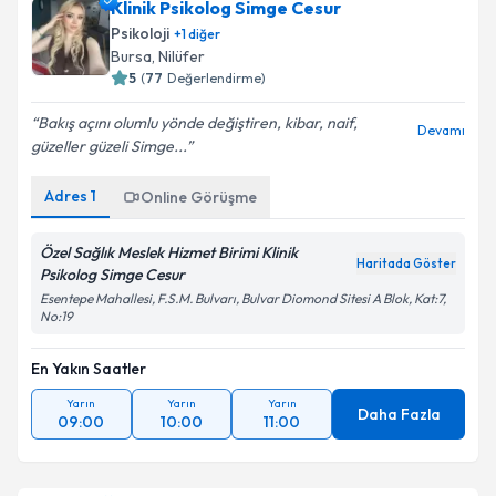
Klinik Psikolog Simge Cesur
Psikoloji
+
1
diğer
Bursa
, Nilüfer
5
(
77
Değerlendirme)
Bakış açını olumlu yönde değiştiren, kibar, naif,
Devamı
güzeller güzeli Simge...
Adres
1
Online Görüşme
Özel Sağlık Meslek Hizmet Birimi Klinik
Haritada Göster
Psikolog Simge Cesur
Esentepe Mahallesi, F.S.M. Bulvarı, Bulvar Diomond Sitesi A Blok, Kat:7,
No:19
En Yakın Saatler
Yarın
Yarın
Yarın
Daha Fazla
09:00
10:00
11:00