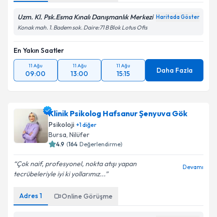
Uzm. Kl. Psk.Esma Kınalı Danışmanlık Merkezi
Haritada Göster
Konak mah. 1. Badem sok. Daire:71 B Blok Lotus Ofis
En Yakın Saatler
11 Ağu
11 Ağu
11 Ağu
Daha Fazla
09:00
13:00
15:15
Klinik Psikolog Hafsanur Şenyuva Gök
Psikoloji
+
1
diğer
Bursa
, Nilüfer
4.9
(
164
Değerlendirme)
Çok naif, profesyonel, nokta atışı yapan
Devamı
tecrübeleriyle iyi ki yollarımız...
Adres
1
Online Görüşme