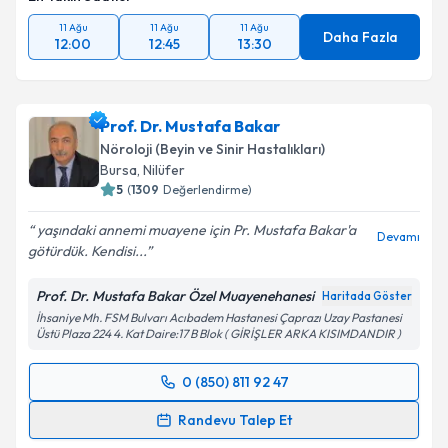
11 Ağu
11 Ağu
11 Ağu
Daha Fazla
12:00
12:45
13:30
Prof. Dr. Mustafa Bakar
Nöroloji (Beyin ve Sinir Hastalıkları)
Bursa
, Nilüfer
5
(
1309
Değerlendirme)
yaşındaki annemi muayene için Pr. Mustafa Bakar'a
Devamı
götürdük. Kendisi...
Prof. Dr. Mustafa Bakar Özel Muayenehanesi
Haritada Göster
İhsaniye Mh. FSM Bulvarı Acıbadem Hastanesi Çaprazı Uzay Pastanesi
Üstü Plaza 224 4. Kat Daire:17 B Blok ( GİRİŞLER ARKA KISIMDANDIR )
0 (850) 811 92 47
Randevu Takvimi Talebi
Randevu Talep Et