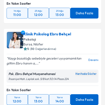
En Yakın Saatler
14 Ağu
25 Ağu
25 Ağu
Daha Fazla
11:00
12:00
13:00
Klinik Psikolog Ebru Behçel
Psikoloji
Bursa
, Nilüfer
5
(
30
Değerlendirme)
Kaygı bozukluğu sebebiyle geceleri uyuyamamktan
Devamı
gittim Ebru hanım a,...
Psk. Ebru Behçel Muayenehanesi
Haritada Göster
İhsaniye Mah. Leylak sok. 5/B kat 3 D:14 Plaza 224
En Yakın Saatler
Yarın
Yarın
Yarın
Daha Fazla
12:00
13:00
14:00