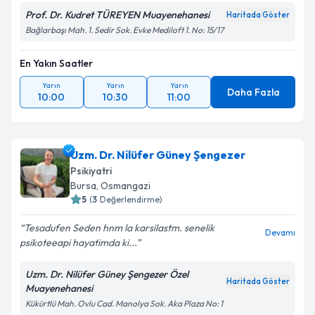
Kişisel verilerimin işlenmesine ilişkin
Aydınlatma
Prof. Dr. Kudret TÜREYEN Muayenehanesi
Haritada Göster
Metni
'ni okudum ve kişisel verilerimin belirtilen
Bağlarbaşı Mah. 1. Sedir Sok. Evke Mediloft 1. No: 15/17
kapsamda işlenmesini kabul ediyorum.
En Yakın Saatler
Takvim Talebini Gönder
Yarın
Yarın
Yarın
Daha Fazla
10:00
10:30
11:00
Uzm. Dr. Nilüfer Güney Şengezer
Psikiyatri
Bursa
, Osmangazi
5
(
3
Değerlendirme)
Tesadufen Seden hnm la karsilastm. senelik
Devamı
psikoteeapi hayatimda ki...
Uzm. Dr. Nilüfer Güney Şengezer Özel
Haritada Göster
Muayenehanesi
Kükürtlü Mah. Ovlu Cad. Manolya Sok. Aka Plaza No: 1