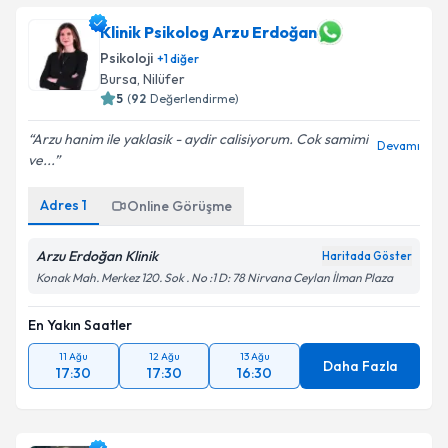
Klinik Psikolog Arzu Erdoğan
Psikoloji
+
1
diğer
Bursa
, Nilüfer
5
(
92
Değerlendirme)
Arzu hanim ile yaklasik - aydir calisiyorum. Cok samimi
Devamı
ve...
Adres
1
Online Görüşme
Arzu Erdoğan Klinik
Haritada Göster
Konak Mah. Merkez 120. Sok . No :1 D: 78 Nirvana Ceylan İlman Plaza
En Yakın Saatler
11 Ağu
12 Ağu
13 Ağu
Daha Fazla
17:30
17:30
16:30