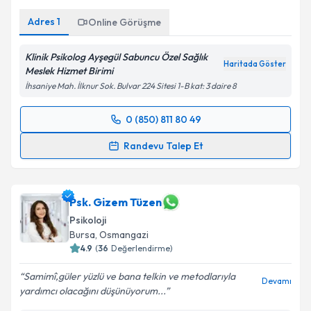
Kişisel verilerimin işlenmesine ilişkin
Aydınlatma
Adres
1
Online Görüşme
Metni
'ni okudum ve kişisel verilerimin belirtilen
kapsamda işlenmesini kabul ediyorum.
Klinik Psikolog Ayşegül Sabuncu Özel Sağlık
Haritada Göster
Meslek Hizmet Birimi
Takvim Talebini Gönder
İhsaniye Mah. İlknur Sok. Bulvar 224 Sitesi 1-B kat: 3 daire 8
0 (850) 811 80 49
Randevu Takvimi Talebi
Randevu Talep Et
Klinik Psikolog Ayşegül Sabuncu
için randevu
takvimi talebi oluşturun. Size bu uzmandan randevu
almanız için bir takvim hazırlandığında e-posta ile
Psk. Gizem Tüzen
bilgilendireceğiz.
Psikoloji
Bursa
, Osmangazi
E-posta Adresiniz
4.9
(
36
Değerlendirme)
Samimî,güler yüzlü ve bana telkin ve metodlarıyla
Devamı
yardımcı olacağını düşünüyorum...
Kişisel verilerimin işlenmesine ilişkin
Aydınlatma