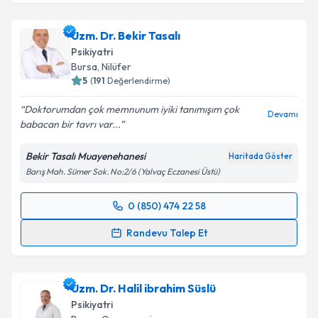
Prof. Dr. Mustafa Bakar
için randevu takvimi talebi
oluşturun. Size bu uzmandan randevu almanız için bir
Uzm. Dr. Bekir Tasalı
takvim hazırlandığında e-posta ile bilgilendireceğiz.
Psikiyatri
E-posta Adresiniz
Bursa
, Nilüfer
5
(
191
Değerlendirme)
Doktorumdan çok memnunum iyiki tanımışım çok
Devamı
babacan bir tavrı var...
Kişisel verilerimin işlenmesine ilişkin
Aydınlatma
Metni
'ni okudum ve kişisel verilerimin belirtilen
Bekir Tasalı Muayenehanesi
Haritada Göster
kapsamda işlenmesini kabul ediyorum.
Barış Mah. Sümer Sok. No:2/6 (Yalvaç Eczanesi Üstü)
Takvim Talebini Gönder
0 (850) 474 22 58
Randevu Takvimi Talebi
Randevu Talep Et
Uzm. Dr. Bekir Tasalı
için randevu takvimi talebi
oluşturun. Size bu uzmandan randevu almanız için bir
Uzm. Dr. Halil ibrahim Süslü
takvim hazırlandığında e-posta ile bilgilendireceğiz.
Psikiyatri
E-posta Adresiniz