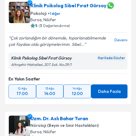
Klinik Psikolog Sibel Fırat Gürsoy
Psikoloji
+
1
diğer
Bursa
, Nilüfer
5
(
3
Değerlendirme)
Çok zorlandığım bir dönemde, toparlanabilmemde
Devamı
çok faydası oldu görüşmelerimin. Sibel...
Klinik Psikolog Sibel Fırat Gürsoy
Haritada Göster
Altınşehir Mahallesi, 207. Sok. No:29/1
En Yakın Saatler
12 Ağu
13 Ağu
14 Ağu
Daha Fazla
17:00
14:00
12:00
Uzm. Dr. Aslı Bahar Turan
Nöroloji (Beyin ve Sinir Hastalıkları)
Bursa
, Nilüfer