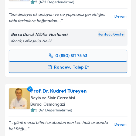
5
(
472
Değerlendirme)
Sizi dinleyerek anlayan ve ne yapmanız gerektiğini
Devamı
tıbbı terimlere boğmadan...
Bursa Doruk Nilüfer Hastanesi
Haritada Göster
Konak, Lefkoşe Cd. No:22
0 (850) 811 75 43
Randevu Takvimi Talebi
Randevu Talep Et
Uzm. Dr. Ahmet Hakkı Aşık
için randevu takvimi
talebi oluşturun. Size bu uzmandan randevu almanız
Prof. Dr. Kudret Türeyen
için bir takvim hazırlandığında e-posta ile
bilgilendireceğiz.
Beyin ve Sinir Cerrahisi
Bursa
, Osmangazi
E-posta Adresiniz
5
(
47
Değerlendirme)
.. günü mesai bitimi arabadan inerken halk arasında
Devamı
bel fıtığı...