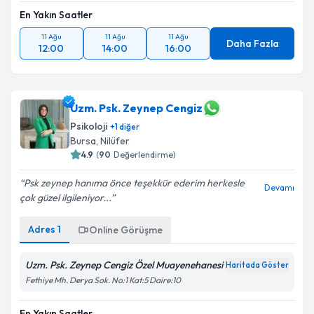
En Yakın Saatler
11 Ağu
11 Ağu
11 Ağu
Daha Fazla
12:00
14:00
16:00
Uzm. Psk. Zeynep Cengiz
Psikoloji
+
1
diğer
Bursa
, Nilüfer
4.9
(
90
Değerlendirme)
Psk zeynep hanıma önce teşekkür ederim herkesle
Devamı
çok güzel ilgileniyor...
Adres
1
Online Görüşme
Uzm. Psk. Zeynep Cengiz Özel Muayenehanesi
Haritada Göster
Fethiye Mh. Derya Sok. No:1 Kat:5 Daire:10
En Yakın Saatler