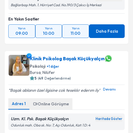
Bağlarbaşı Mah. 1. Hürriyet Cad. No.190/3 Çakıcı İş Merkezi
En Yakın Saatler
Yarın
Yarın
Yarın
Daha Fazla
09:00
10:00
11:00
Klinik Psikolog Başak Küçükyalçın
Psikoloji
+
1
diğer
Bursa
, Nilüfer
5
(
49
Değerlendirme)
Devamı
Başak ablanın özel ilgisine cok tesekkr ederım ily
Adres
1
Online Görüşme
Uzm. Kl. Psk. Başak Küçükyalçın
Haritada Göster
Odunluk mah. Oba sk. No: 7, Açı Odunluk, Kat: 1 D: 4