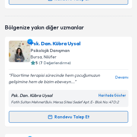
Randevu Takvimi Talebi
Psk. Dan. Ferhat Çıtıroğlu
için randevu takvimi
Bölgenize yakın diğer uzmanlar
talebi oluşturun. Size bu uzmandan randevu almanız
için bir takvim hazırlandığında e-posta ile
bilgilendireceğiz.
Psk. Dan. Kübra Uysal
Psikolojik Danışman
E-posta Adresiniz
Bursa
, Nilüfer
5
(
7
Değerlendirme)
Floortime terapisi sürecinde hem çocuğumuzun
Devamı
gelişimine hem de bizim ebeveyn...
Kişisel verilerimin işlenmesine ilişkin
Aydınlatma
Metni
'ni okudum ve kişisel verilerimin belirtilen
kapsamda işlenmesini kabul ediyorum.
Psk. Dan. Kübra Uysal
Haritada Göster
Fatih Sultan Mehmet Bulv. Mersa Sitesi Sedef Apt. E- Blok No: 47 D:2
Takvim Talebini Gönder
Randevu Talep Et
Randevu Takvimi Talebi