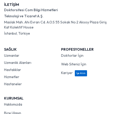
İLETİŞİM
Doktorsitesi Com Bilgi Hizmetleri
Teknoloji ve Ticaret A.Ş.
Maslak Mah. Ahi Evran Cd. A.O.S 55 Sokak No:2 Aksoy Plaza Giriş
Kat Kolektif House
İstanbul, Türkiye
SAĞLIK
PROFESYONELLER
Uzmanlar
Doktorlar İçin
Uzmanlık Alanları
Web Siteniz İçin
Hastalıklar
Kariyer
İşe Alım
Hizmetler
Hastaneler
KURUMSAL
Hakkımızda
Bize Ulaşın