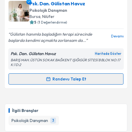
Psk. Dan. Kübra Uysal
için randevu takvimi talebi
Psk. Dan. Gülistan Havuz
oluşturun. Size bu uzmandan randevu almanız için bir
Psikolojik Danışman
takvim hazırlandığında e-posta ile bilgilendireceğiz.
Bursa
, Nilüfer
5
(
1
Değerlendirme)
E-posta Adresiniz
Gülistan hanımla başladığım terapi sürecinde
Devamı
başlarda kendimi açmakta zorlansam da...
Psk. Dan. Gülistan Havuz
Haritada Göster
Kişisel verilerimin işlenmesine ilişkin
Aydınlatma
BARIŞ MAH. ÜSTÜN SOKAK BAĞKENT IŞIĞIGÜR SİTESİ B BLOK NO:17
Metni
'ni okudum ve kişisel verilerimin belirtilen
K:1 D:2
kapsamda işlenmesini kabul ediyorum.
Randevu Talep Et
Randevu Takvimi Talebi
Takvim Talebini Gönder
Psk. Dan. Gülistan Havuz
için randevu takvimi talebi
oluşturun. Size bu uzmandan randevu almanız için bir
İlgili Branşlar
takvim hazırlandığında e-posta ile bilgilendireceğiz.
Psikolojik Danışman
3
E-posta Adresiniz