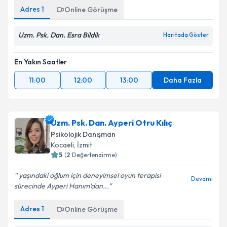
Adres
1
Online Görüşme
Uzm. Psk. Dan. Esra Bildik
Haritada Göster
En Yakın Saatler
11:00
12:00
13:00
Daha Fazla
Uzm. Psk. Dan. Ayperi Otru Kılıç
Psikolojik Danışman
Kocaeli
, İzmit
5
(
2
Değerlendirme)
yaşındaki oğlum için deneyimsel oyun terapisi
Devamı
sürecinde Ayperi Hanım’dan...
Adres
1
Online Görüşme