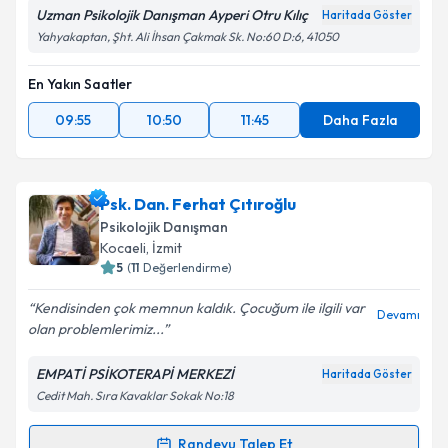
Uzman Psikolojik Danışman Ayperi Otru Kılıç
Haritada Göster
Yahyakaptan, Şht. Ali İhsan Çakmak Sk. No:60 D:6, 41050
En Yakın Saatler
09:55
10:50
11:45
Daha Fazla
Psk. Dan. Ferhat Çıtıroğlu
Psikolojik Danışman
Kocaeli
, İzmit
5
(
11
Değerlendirme)
Kendisinden çok memnun kaldık. Çocuğum ile ilgili var
Devamı
olan problemlerimiz...
EMPATİ PSİKOTERAPİ MERKEZİ
Haritada Göster
Cedit Mah. Sıra Kavaklar Sokak No:18
Randevu Talep Et