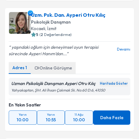
Uzm. Psk. Dan. Ayperi Otru Kılıç
Psikolojik Danışman
Kocaeli
, İzmit
5
(
2
Değerlendirme)
yaşındaki oğlum için deneyimsel oyun terapisi
Devamı
sürecinde Ayperi Hanım’dan...
Adres
1
Online Görüşme
Uzman Psikolojik Danışman Ayperi Otru Kılıç
Haritada Göster
Yahyakaptan, Şht. Ali İhsan Çakmak Sk. No:60 D:6, 41050
En Yakın Saatler
Yarın
Yarın
11 Ağu
Daha Fazla
10:00
10:55
10:00