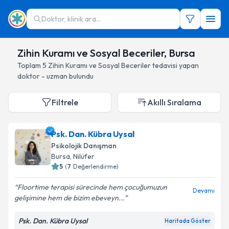
Doktor, klinik ara...
Zihin Kuramı ve Sosyal Beceriler, Bursa
Toplam
5
Zihin Kuramı ve Sosyal Beceriler
tedavisi yapan
doktor - uzman bulundu
Filtrele
Akıllı Sıralama
Psk. Dan. Kübra Uysal
Psikolojik Danışman
Bursa
, Nilüfer
5
(
7
Değerlendirme)
Floortime terapisi sürecinde hem çocuğumuzun
Devamı
gelişimine hem de bizim ebeveyn...
Psk. Dan. Kübra Uysal
Haritada Göster