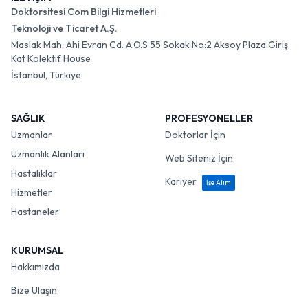
Doktorsitesi Com Bilgi Hizmetleri
Teknoloji ve Ticaret A.Ş.
Maslak Mah. Ahi Evran Cd. A.O.S 55 Sokak No:2 Aksoy Plaza Giriş
Kat Kolektif House
İstanbul, Türkiye
SAĞLIK
PROFESYONELLER
Uzmanlar
Doktorlar İçin
Uzmanlık Alanları
Web Siteniz İçin
Hastalıklar
Kariyer
İşe Alım
Hizmetler
Hastaneler
KURUMSAL
Hakkımızda
Bize Ulaşın