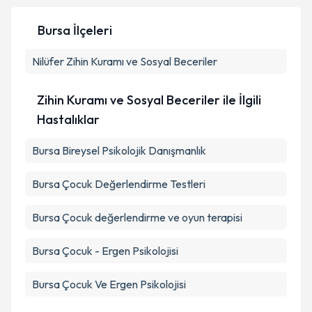
Bursa İlçeleri
Nilüfer
Zihin Kuramı ve Sosyal Beceriler
Kişisel verilerimin işlenmesine ilişkin
Aydınlatma
Metni
'ni okudum ve kişisel verilerimin belirtilen
kapsamda işlenmesini kabul ediyorum.
Zihin Kuramı ve Sosyal Beceriler ile İlgili
Hastalıklar
Takvim Talebini Gönder
Bursa Bireysel Psikolojik Danışmanlık
Bursa Çocuk Değerlendirme Testleri
Bursa Çocuk değerlendirme ve oyun terapisi
Bursa Çocuk - Ergen Psikolojisi
Bursa Çocuk Ve Ergen Psikolojisi