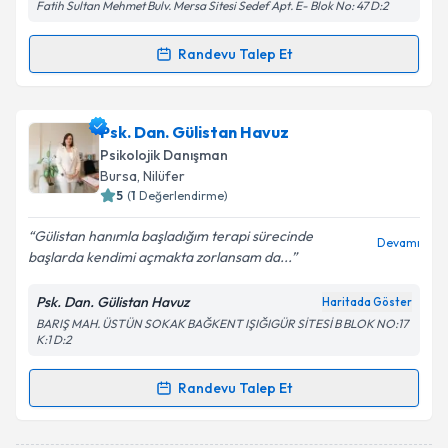
Fatih Sultan Mehmet Bulv. Mersa Sitesi Sedef Apt. E- Blok No: 47 D:2
Randevu Talep Et
Randevu Takvimi Talebi
Psk. Dan. Kübra Uysal
için randevu takvimi talebi
Psk. Dan. Gülistan Havuz
oluşturun. Size bu uzmandan randevu almanız için bir
Psikolojik Danışman
takvim hazırlandığında e-posta ile bilgilendireceğiz.
Bursa
, Nilüfer
5
(
1
Değerlendirme)
E-posta Adresiniz
Gülistan hanımla başladığım terapi sürecinde
Devamı
başlarda kendimi açmakta zorlansam da...
Psk. Dan. Gülistan Havuz
Haritada Göster
Kişisel verilerimin işlenmesine ilişkin
Aydınlatma
BARIŞ MAH. ÜSTÜN SOKAK BAĞKENT IŞIĞIGÜR SİTESİ B BLOK NO:17
Metni
'ni okudum ve kişisel verilerimin belirtilen
K:1 D:2
kapsamda işlenmesini kabul ediyorum.
Randevu Talep Et
Randevu Takvimi Talebi
Takvim Talebini Gönder