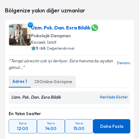
Psk. Dan. Gülistan Havuz
için randevu takvimi talebi
Bölgenize yakın diğer uzmanlar
oluşturun. Size bu uzmandan randevu almanız için bir
takvim hazırlandığında e-posta ile bilgilendireceğiz.
Uzm. Psk. Dan. Esra Bildik
E-posta Adresiniz
Psikolojik Danışman
Kocaeli
, İzmit
5
(
68
Değerlendirme)
Kişisel verilerimin işlenmesine ilişkin
Aydınlatma
Terapi sürecim cok iyi ilerliyor. Esra hanıma bu açıdan
Devamı
Metni
'ni okudum ve kişisel verilerimin belirtilen
gönul...
kapsamda işlenmesini kabul ediyorum.
Adres
1
Online Görüşme
Takvim Talebini Gönder
Uzm. Psk. Dan. Esra Bildik
Haritada Göster
En Yakın Saatler
Yarın
Yarın
Yarın
Daha Fazla
12:00
14:00
15:00