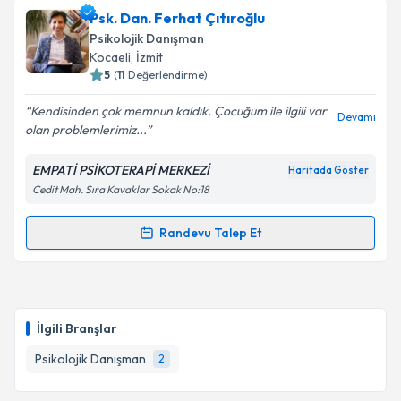
Psk. Dan. Ferhat Çıtıroğlu
Psikolojik Danışman
Kocaeli
, İzmit
5
(
11
Değerlendirme)
Kendisinden çok memnun kaldık. Çocuğum ile ilgili var
Devamı
olan problemlerimiz...
EMPATİ PSİKOTERAPİ MERKEZİ
Haritada Göster
Cedit Mah. Sıra Kavaklar Sokak No:18
Randevu Talep Et
Randevu Takvimi Talebi
Psk. Dan. Ferhat Çıtıroğlu
için randevu takvimi
talebi oluşturun. Size bu uzmandan randevu almanız
İlgili Branşlar
için bir takvim hazırlandığında e-posta ile
bilgilendireceğiz.
Psikolojik Danışman
2
E-posta Adresiniz