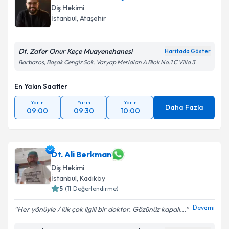
Diş Hekimi
İstanbul
, Ataşehir
Dt. Zafer Onur Keçe Muayenehanesi
Haritada Göster
Barbaros, Başak Cengiz Sok. Varyap Meridian A Blok No:1 C Villa 3
En Yakın Saatler
Yarın
Yarın
Yarın
Daha Fazla
09:00
09:30
10:00
Dt. Ali Berkman
Diş Hekimi
İstanbul
, Kadıköy
5
(
11
Değerlendirme)
Devamı
Her yönüyle / lük çok ilgili bir doktor. Gözünüz kapalı...