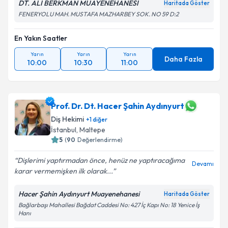
DT. ALİ BERKMAN MUAYENEHANESİ
Haritada Göster
FENERYOLU MAH. MUSTAFA MAZHARBEY SOK. NO 59 D:2
En Yakın Saatler
Yarın
Yarın
Yarın
Daha Fazla
10:00
10:30
11:00
Prof. Dr. Dt. Hacer Şahin Aydınyurt
Diş Hekimi
+
1
diğer
İstanbul
, Maltepe
5
(
90
Değerlendirme)
Dişlerimi yaptırmadan önce, henüz ne yaptıracağıma
Devamı
karar vermemişken ilk olarak...
Hacer Şahin Aydınyurt Muayenehanesi
Haritada Göster
Bağlarbaşı Mahallesi Bağdat Caddesi No: 427 İç Kapı No: 18 Yenice İş
Hanı