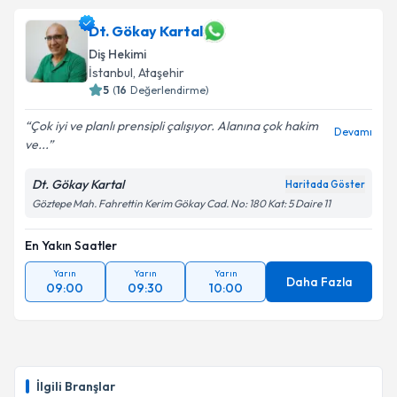
Dt. Gökay Kartal
Diş Hekimi
İstanbul
, Ataşehir
5
(
16
Değerlendirme)
Çok iyi ve planlı prensipli çalışıyor. Alanına çok hakim
Devamı
ve...
Dt. Gökay Kartal
Haritada Göster
Göztepe Mah. Fahrettin Kerim Gökay Cad. No: 180 Kat: 5 Daire 11
En Yakın Saatler
Yarın
Yarın
Yarın
Daha Fazla
09:00
09:30
10:00
İlgili Branşlar