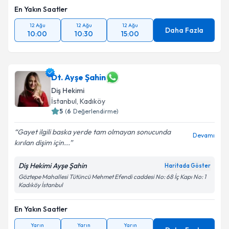
En Yakın Saatler
12 Ağu
12 Ağu
12 Ağu
Daha Fazla
10:00
10:30
15:00
Dt. Ayşe Şahin
Diş Hekimi
İstanbul
, Kadıköy
5
(
6
Değerlendirme)
Gayet ilgili baska yerde tam olmayan sonucunda
Devamı
kırılan dişim için...
Diş Hekimi Ayşe Şahin
Haritada Göster
Göztepe Mahallesi Tütüncü Mehmet Efendi caddesi No: 68 İç Kapı No: 1
Kadıköy İstanbul
En Yakın Saatler
Yarın
Yarın
Yarın