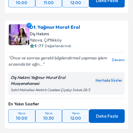
Daha Fazla
10:00
11:00
12:00
Dt. Yağmur Murat Erol
Diş Hekimi
Yalova
, Çiftlikköy
5
(
77
Değerlendirme)
Önce ve sonrası gerekli bilgilendirmeli yapması işlem
Devamı
sırasında bir ağrı...
Diş Hekimi Yağmur Murat Erol
Haritada Göster
Muayenehanesi
Sahil Mahallesi Atatürk Caddesi Çiçekçi Sokak 28/3
En Yakın Saatler
Yarın
Yarın
Yarın
Daha Fazla
10:00
10:30
12:00