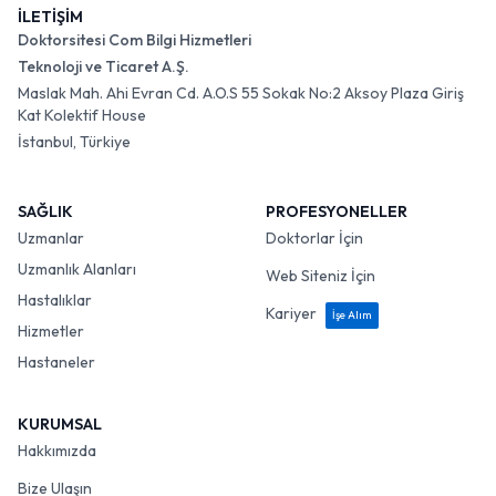
İLETİŞİM
Doktorsitesi Com Bilgi Hizmetleri
Teknoloji ve Ticaret A.Ş.
Maslak Mah. Ahi Evran Cd. A.O.S 55 Sokak No:2 Aksoy Plaza Giriş
Kat Kolektif House
İstanbul, Türkiye
SAĞLIK
PROFESYONELLER
Uzmanlar
Doktorlar İçin
Uzmanlık Alanları
Web Siteniz İçin
Hastalıklar
Kariyer
İşe Alım
Hizmetler
Hastaneler
KURUMSAL
Hakkımızda
Bize Ulaşın