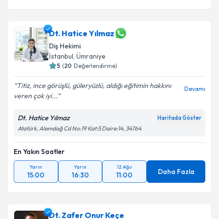
Dt. Hatice Yılmaz
Diş Hekimi
İstanbul
, Ümraniye
5
(
20
Değerlendirme)
Titiz, ince görüşlü, güleryüzlü, aldığı eğitimin hakkını
Devamı
veren çok iyi...
Dt. Hatice Yılmaz
Haritada Göster
Atatürk, Alemdağ Cd No:19 Kat:5 Daire:14, 34764
En Yakın Saatler
Yarın
Yarın
12 Ağu
Daha Fazla
15:00
16:30
11:00
Dt. Zafer Onur Keçe