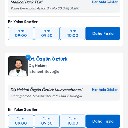
Medical Park TEM
Haritada Göster
Yunus Emre, Lütfi Aykaç Blv. No:80 D:G, 34260
En Yakın Saatler
Yarın
Yarın
Yarın
Daha Fazla
09:00
09:30
10:00
Dt. Özgün Öztürk
Diş Hekimi
İstanbul
, Beyoğlu
Diş Hekimi Özgün Öztürk Muayenehanesi
Haritada Göster
Cihangir mah. Sıraselviler Cd. 93 34433 Beyoğlu
En Yakın Saatler
Yarın
Yarın
Yarın
Daha Fazla
09:00
09:30
10:00