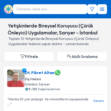
Doktor, klinik ara...
Yetişkinlerde Bireysel Koruyucu (Çürük
Önleyici) Uygulamalar, Sarıyer - İstanbul
Toplam
10
Yetişkinlerde Bireysel Koruyucu (Çürük Önleyici)
Uygulamalar
tedavisi yapan doktor - uzman bulundu
Filtrele
Akıllı Sıralama
Dt. Fikret Altan
Diş Hekimi
İstanbul
, Sarıyer
5
(
125
Değerlendirme)
Harika Dr çok anlayışlı. Ve minnettarım sayayesinde
Devamı
...