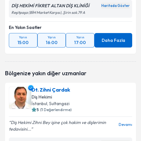
DİŞ HEKİMİ FİKRET ALTAN DİŞ KLİNİĞİ
Haritada Göster
Reşitpaşa (BİM Market Karşısı), Şirin sok.79 A
En Yakın Saatler
Yarın
Yarın
Yarın
Daha Fazla
15:00
16:00
17:00
Bölgenize yakın diğer uzmanlar
Dt. Zihni Çardak
Diş Hekimi
İstanbul
, Sultangazi
5
(
1
Değerlendirme)
Diş Hekimi Zihni Bey işine çok hakim ve dişlerimin
Devamı
tedavisini...