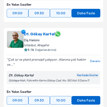
En Yakın Saatler
09:00
09:30
10:00
Daha Fazla
Dt. Gökay Kartal
Diş Hekimi
İstanbul
, Ataşehir
5
(
16
Değerlendirme)
Çok iyi ve planlı prensipli çalışıyor. Alanına çok hakim
Devamı
ve...
Dt. Gökay Kartal
Haritada Göster
Göztepe Mah. Fahrettin Kerim Gökay Cad. No: 180 Kat: 5 Daire 11
En Yakın Saatler
09:00
09:30
10:00
Daha Fazla