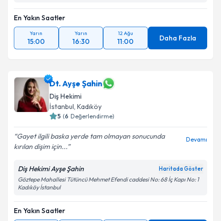
En Yakın Saatler
Yarın
Yarın
12 Ağu
Daha Fazla
15:00
16:30
11:00
Dt. Ayşe Şahin
Diş Hekimi
İstanbul
, Kadıköy
5
(
6
Değerlendirme)
Gayet ilgili baska yerde tam olmayan sonucunda
Devamı
kırılan dişim için...
Diş Hekimi Ayşe Şahin
Haritada Göster
Göztepe Mahallesi Tütüncü Mehmet Efendi caddesi No: 68 İç Kapı No: 1
Kadıköy İstanbul
En Yakın Saatler