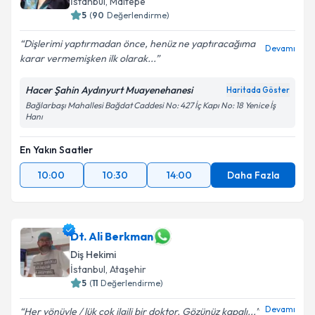
İstanbul
, Maltepe
5
(
90
Değerlendirme)
Kişisel verilerimin işlenmesine ilişkin
Aydınlatma
Dişlerimi yaptırmadan önce, henüz ne yaptıracağıma
Devamı
Metni
'ni okudum ve kişisel verilerimin belirtilen
karar vermemişken ilk olarak...
kapsamda işlenmesini kabul ediyorum.
Hacer Şahin Aydınyurt Muayenehanesi
Haritada Göster
Bağlarbaşı Mahallesi Bağdat Caddesi No: 427 İç Kapı No: 18 Yenice İş
Takvim Talebini Gönder
Hanı
En Yakın Saatler
10:00
10:30
14:00
Daha Fazla
Dt. Ali Berkman
Diş Hekimi
İstanbul
, Ataşehir
5
(
11
Değerlendirme)
Devamı
Her yönüyle / lük çok ilgili bir doktor. Gözünüz kapalı...