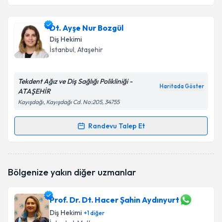
Dt. Ayşe Nur Bozgül
Diş Hekimi
İstanbul
, Ataşehir
Tekdent Ağız ve Diş Sağlığı Polikliniği -
Haritada Göster
ATAŞEHİR
Kayışdağı, Kayışdağı Cd. No:205, 34755
Randevu Talep Et
Randevu Takvimi Talebi
Dt. Ayşe Nur Bozgül
için randevu takvimi talebi
Bölgenize yakın diğer uzmanlar
oluşturun. Size bu uzmandan randevu almanız için bir
takvim hazırlandığında e-posta ile bilgilendireceğiz.
Prof. Dr. Dt. Hacer Şahin Aydınyurt
E-posta Adresiniz
Diş Hekimi
+
1
diğer