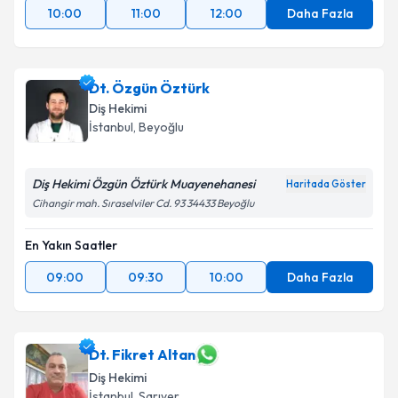
10:00
11:00
12:00
Daha Fazla
Dt. Özgün Öztürk
Diş Hekimi
İstanbul
, Beyoğlu
Diş Hekimi Özgün Öztürk Muayenehanesi
Haritada Göster
Cihangir mah. Sıraselviler Cd. 93 34433 Beyoğlu
En Yakın Saatler
09:00
09:30
10:00
Daha Fazla
Dt. Fikret Altan
Diş Hekimi
İstanbul
, Sarıyer