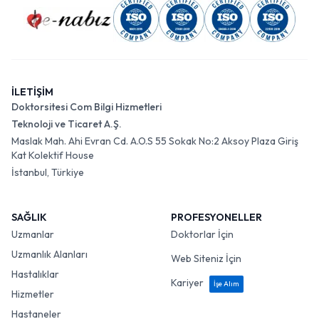
İLETİŞİM
Doktorsitesi Com Bilgi Hizmetleri
Teknoloji ve Ticaret A.Ş.
Maslak Mah. Ahi Evran Cd. A.O.S 55 Sokak No:2 Aksoy Plaza Giriş
Kat Kolektif House
İstanbul, Türkiye
SAĞLIK
PROFESYONELLER
Uzmanlar
Doktorlar İçin
Uzmanlık Alanları
Web Siteniz İçin
Hastalıklar
Kariyer
İşe Alım
Hizmetler
Hastaneler