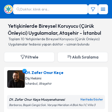
Doktor, klinik ara...
Yetişkinlerde Bireysel Koruyucu (Çürük
Önleyici) Uygulamalar, Ataşehir - İstanbul
Toplam
10
Yetişkinlerde Bireysel Koruyucu (Çürük Önleyici)
Uygulamalar
tedavisi yapan doktor - uzman bulundu
Filtrele
Akıllı Sıralama
Dt. Zafer Onur Keçe
Diş Hekimi
İstanbul
, Ataşehir
Dt. Zafer Onur Keçe Muayenehanesi
Haritada Göster
Barbaros, Başak Cengiz Sok. Varyap Meridian A Blok No:1 C Villa 3