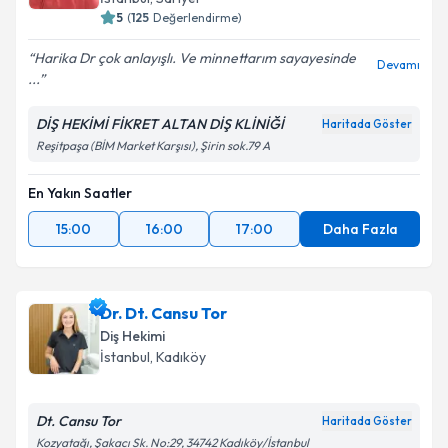
5
(
125
Değerlendirme)
Harika Dr çok anlayışlı. Ve minnettarım sayayesinde
Devamı
...
DİŞ HEKİMİ FİKRET ALTAN DİŞ KLİNİĞİ
Haritada Göster
Reşitpaşa (BİM Market Karşısı), Şirin sok.79 A
En Yakın Saatler
15:00
16:00
17:00
Daha Fazla
Dr. Dt. Cansu Tor
Diş Hekimi
İstanbul
, Kadıköy
Dt. Cansu Tor
Haritada Göster
Kozyatağı, Şakacı Sk. No:29, 34742 Kadıköy/İstanbul