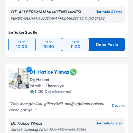
DT. ALİ BERKMAN MUAYENEHANESİ
Haritada Göster
FENERYOLU MAH. MUSTAFA MAZHARBEY SOK. NO 59 D:2
En Yakın Saatler
Yarın
Yarın
Yarın
Daha Fazla
10:00
10:30
11:00
Dt. Hatice Yılmaz
Diş Hekimi
İstanbul
, Ümraniye
5
(
20
Değerlendirme)
Titiz, ince görüşlü, güleryüzlü, aldığı eğitimin hakkını
Devamı
veren çok iyi...
Dt. Hatice Yılmaz
Haritada Göster
Atatürk, Alemdağ Cd No:19 Kat:5 Daire:14, 34764