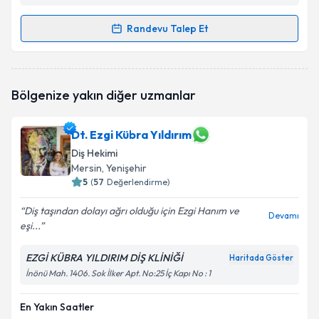
Randevu Talep Et
Randevu Takvimi Talebi
Dt. Mehmet Çelik
için randevu takvimi talebi
Bölgenize yakın diğer uzmanlar
oluşturun. Size bu uzmandan randevu almanız için bir
takvim hazırlandığında e-posta ile bilgilendireceğiz.
Dt. Ezgi Kübra Yıldırım
E-posta Adresiniz
Diş Hekimi
Mersin
, Yenişehir
5
(
57
Değerlendirme)
Kişisel verilerimin işlenmesine ilişkin
Aydınlatma
Diş taşından dolayı ağrı olduğu için Ezgi Hanım ve
Devamı
Metni
'ni okudum ve kişisel verilerimin belirtilen
eşi...
kapsamda işlenmesini kabul ediyorum.
EZGİ KÜBRA YILDIRIM DİŞ KLİNİĞİ
Haritada Göster
İnönü Mah. 1406. Sok İlker Apt. No:25 İç Kapı No : 1
Takvim Talebini Gönder
En Yakın Saatler