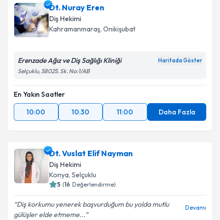
Dt. Nuray Eren
Diş Hekimi
Kahramanmaraş
, Onikişubat
Erenzade Ağız ve Diş Sağlığı Kliniği
Haritada Göster
Selçuklu, 58025. Sk. No:1/AB
En Yakın Saatler
10:00
10:30
11:00
Daha Fazla
Dt. Vuslat Elif Nayman
Diş Hekimi
Konya
, Selçuklu
5
(
16
Değerlendirme)
Diş korkumu yenerek başvurduğum bu yolda mutlu
Devamı
gülüşler elde etmeme...