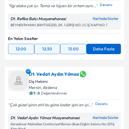
Devamı
İlgi alaka çok iyi. Temiz ve hijyen bir ortam aynı...
Dt. Refika Balcı Muayenehanesi
Haritada Göster
BEYHEKİM MAH. BAHTIGÜZEL SK. 1.GİRİŞ NO: 2 C İÇ KAPI NO: 1
En Yakın Saatler
12:00
12:30
13:00
Daha Fazla
Dt. Vedat Aydın Yılmaz
Diş Hekimi
Mersin
, Akdeniz
5
(
8
Değerlendirme)
Devamı
Çok güzel işinin ehli bu güne kadar işini en iyi...
Dt. Vedat Aydın Yılmaz Muayenehanesi
Haritada Göster
Karaduvar Mahallesi Cumhuriyet Bulvarı Buse Düğün Salonu No:123 İç
Kapı No:6