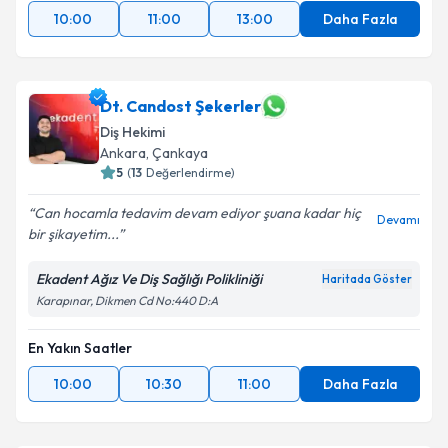
10:00
11:00
13:00
Daha Fazla
Dt. Candost Şekerler
Diş Hekimi
Ankara
, Çankaya
5
(
13
Değerlendirme)
Can hocamla tedavim devam ediyor şuana kadar hiç
Devamı
bir şikayetim...
Ekadent Ağız Ve Diş Sağlığı Polikliniği
Haritada Göster
Karapınar, Dikmen Cd No:440 D:A
En Yakın Saatler
10:00
10:30
11:00
Daha Fazla