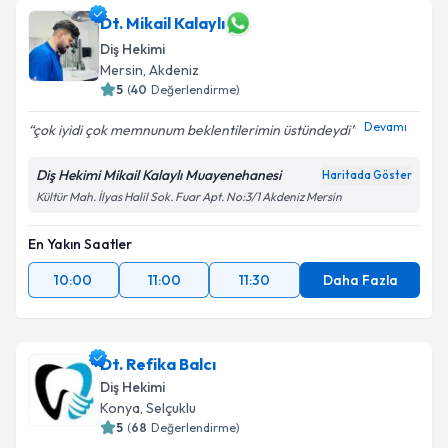
Dt. Mikail Kalaylı
Diş Hekimi
Mersin
, Akdeniz
5
(
40
Değerlendirme)
Devamı
çok iyidi çok memnunum beklentilerimin üstündeydi
Diş Hekimi Mikail Kalaylı Muayenehanesi
Haritada Göster
Kültür Mah. İlyas Halil Sok. Fuar Apt. No:3/1 Akdeniz Mersin
En Yakın Saatler
10:00
11:00
11:30
Daha Fazla
Dt. Refika Balcı
Diş Hekimi
Konya
, Selçuklu
5
(
68
Değerlendirme)