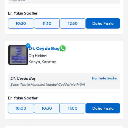
En Yakın Saatler
10:30
11:30
12:30
Daha Fazla
Dt. Ceyda Baş
Diş Hekimi
Konya
, Karatay
Dt. Ceyda Baş
Haritada Göster
Şemsi Tebrizi Mahallesi İstanbul Caddesi No:149/A
En Yakın Saatler
10:00
10:30
11:00
Daha Fazla