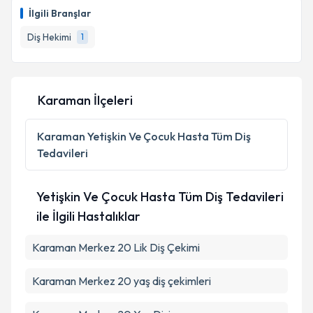
oluşturun. Size bu uzmandan randevu almanız için bir
Takvim Talebini Gönder
İlgili Branşlar
takvim hazırlandığında e-posta ile bilgilendireceğiz.
Diş Hekimi
1
E-posta Adresiniz
Karaman İlçeleri
Kişisel verilerimin işlenmesine ilişkin
Aydınlatma
Metni
'ni okudum ve kişisel verilerimin belirtilen
Karaman
Yetişkin Ve Çocuk Hasta Tüm Diş
kapsamda işlenmesini kabul ediyorum.
Tedavileri
Takvim Talebini Gönder
Yetişkin Ve Çocuk Hasta Tüm Diş Tedavileri
ile İlgili Hastalıklar
Karaman Merkez 20 Lik Diş Çekimi
Karaman Merkez 20 yaş diş çekimleri