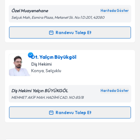
Özel Muayenehane
Haritada Göster
Selçuk Mah, Esmira Plaza, Metanet Sk. No:1 D:201, 42080
Randevu Talep Et
Randevu Takvimi Talebi
Dt. Vuslat Elif Nayman
için randevu takvimi talebi
Dt. Yalçın Büyükgöl
oluşturun. Size bu uzmandan randevu almanız için bir
Diş Hekimi
takvim hazırlandığında e-posta ile bilgilendireceğiz.
Konya
, Selçuklu
E-posta Adresiniz
Diş Hekimi Yalçın BÜYÜKGÖL
Haritada Göster
MEHMET AKİF MAH. HADİMİ CAD. NO:85/B
Kişisel verilerimin işlenmesine ilişkin
Aydınlatma
Randevu Talep Et
Randevu Takvimi Talebi
Metni
'ni okudum ve kişisel verilerimin belirtilen
kapsamda işlenmesini kabul ediyorum.
Dt. Yalçın Büyükgöl
için randevu takvimi talebi