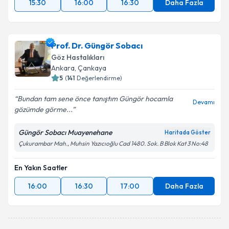
15:30
16:00
16:30
Daha Fazla
Prof. Dr. Güngör Sobacı
Göz Hastalıkları
Ankara
, Çankaya
5
(
141
Değerlendirme)
Bundan tam sene önce tanıştım Güngör hocamla
Devamı
gözümde görme...
Güngör Sobacı Muayenehane
Haritada Göster
Çukurambar Mah., Muhsin Yazıcıoğlu Cad 1480. Sok. B Blok Kat 3 No:48
En Yakın Saatler
16:00
16:30
17:00
Daha Fazla