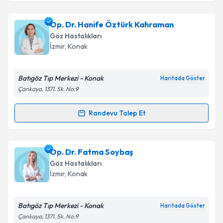
Doç. Dr. Uğur Ünsal
için randevu takvimi talebi
Op. Dr. Hanife Öztürk Kahraman
oluşturun. Size bu uzmandan randevu almanız için bir
Göz Hastalıkları
takvim hazırlandığında e-posta ile bilgilendireceğiz.
İzmir
, Konak
E-posta Adresiniz
Batıgöz Tıp Merkezi - Konak
Haritada Göster
Çankaya, 1371. Sk. No:9
Kişisel verilerimin işlenmesine ilişkin
Aydınlatma
Randevu Talep Et
Randevu Takvimi Talebi
Metni
'ni okudum ve kişisel verilerimin belirtilen
kapsamda işlenmesini kabul ediyorum.
Op. Dr. Hanife Öztürk Kahraman
için randevu
Op. Dr. Fatma Soybaş
takvimi talebi oluşturun. Size bu uzmandan randevu
Takvim Talebini Gönder
Göz Hastalıkları
almanız için bir takvim hazırlandığında e-posta ile
İzmir
, Konak
bilgilendireceğiz.
E-posta Adresiniz
Batıgöz Tıp Merkezi - Konak
Haritada Göster
Çankaya, 1371. Sk. No:9