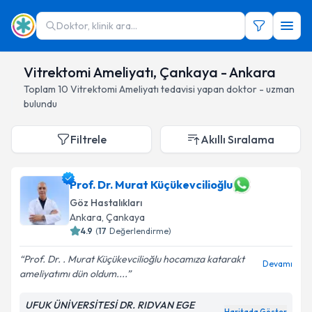
Doktor, klinik ara...
Vitrektomi Ameliyatı, Çankaya - Ankara
Toplam
10
Vitrektomi Ameliyatı
tedavisi yapan doktor - uzman
bulundu
Filtrele
Akıllı Sıralama
Prof. Dr. Murat Küçükevcilioğlu
Göz Hastalıkları
Ankara
, Çankaya
4.9
(
17
Değerlendirme)
Prof. Dr. . Murat Küçükevcilioğlu hocamıza katarakt
Devamı
ameliyatımı dün oldum....
UFUK ÜNİVERSİTESİ DR. RIDVAN EGE