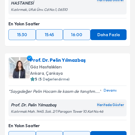
Haritada Göster
HASTANESİ
Kızılırmak, Ufuk Ünv. Cd No:1, 06510
En Yakın Saatler
15:30
15:45
16:00
Daha Fazla
Prof. Dr. Pelin Yılmazbaş
Göz Hastalıkları
Ankara
, Çankaya
5
(
5
Değerlendirme)
Devamı
Saygıdeğer Pelin Hocam ile kasım de tanıştım....
Prof. Dr. Pelin Yılmazbaş
Haritada Göster
Kızılırmak Mah. 1445. Sok. 2/1 Paragon Tower 10.Kat No:46
En Yakın Saatler