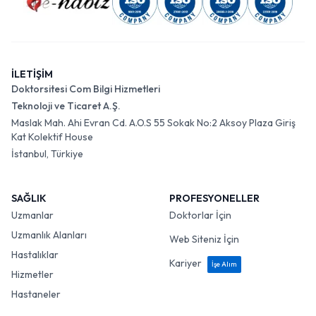
İLETİŞİM
Doktorsitesi Com Bilgi Hizmetleri
Teknoloji ve Ticaret A.Ş.
Maslak Mah. Ahi Evran Cd. A.O.S 55 Sokak No:2 Aksoy Plaza Giriş
Kat Kolektif House
İstanbul, Türkiye
SAĞLIK
PROFESYONELLER
Uzmanlar
Doktorlar İçin
Uzmanlık Alanları
Web Siteniz İçin
Hastalıklar
Kariyer
İşe Alım
Hizmetler
Hastaneler