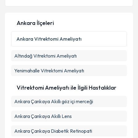
Ankara İlçeleri
Kişisel verilerimin işlenmesine ilişkin
Aydınlatma
Metni
'ni okudum ve kişisel verilerimin belirtilen
Ankara
Vitrektomi Ameliyatı
kapsamda işlenmesini kabul ediyorum.
Altındağ
Vitrektomi Ameliyatı
Takvim Talebini Gönder
Yenimahalle
Vitrektomi Ameliyatı
Vitrektomi Ameliyatı ile İlgili Hastalıklar
Ankara Çankaya Akıllı göz içi merceği
Ankara Çankaya Akıllı Lens
Ankara Çankaya Diabetik Retinopati