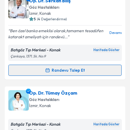
Op. Dr. Serkan Biliş
takvim hazırlandığında e-posta ile bilgilendireceğiz.
Göz Hastalıkları
E-posta Adresiniz
İzmir
, Konak
5
(
4
Değerlendirme)
Ben özel banka emeklisi olarak,tamamen tesadüfen
Devamı
katarakt ameliyatı için randevü...
Kişisel verilerimin işlenmesine ilişkin
Aydınlatma
Metni
'ni okudum ve kişisel verilerimin belirtilen
Batıgöz Tıp Merkezi - Konak
Haritada Göster
kapsamda işlenmesini kabul ediyorum.
Çankaya, 1371. Sk. No:9
Takvim Talebini Gönder
Randevu Talep Et
Randevu Takvimi Talebi
Op. Dr. Serkan Biliş
için randevu takvimi talebi
Op. Dr. Tümay Özçam
oluşturun. Size bu uzmandan randevu almanız için bir
Göz Hastalıkları
takvim hazırlandığında e-posta ile bilgilendireceğiz.
İzmir
, Konak
E-posta Adresiniz
Batıgöz Tıp Merkezi - Konak
Haritada Göster