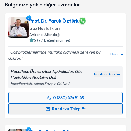
Bölgenize yakın diğer uzmanlar
Prof. Dr. Faruk Öztürk
Göz Hastalıkları
Ankara
, Altındağ
5
(
97
Değerlendirme)
Göz problemlerinde mutlaka gidilmesi gereken bir
Devamı
doktor.
Hacettepe Üniversitesi Tıp Fakültesi Göz
Haritada Göster
Hastalıkları Anabilim Dalı
Hacettepe Mh. Adnan Saygun Cd. No:2
0 (850) 474 51 49
Randevu Takvimi Talebi
Randevu Talep Et
Prof. Dr. Faruk Öztürk
için randevu takvimi talebi
oluşturun. Size bu uzmandan randevu almanız için bir