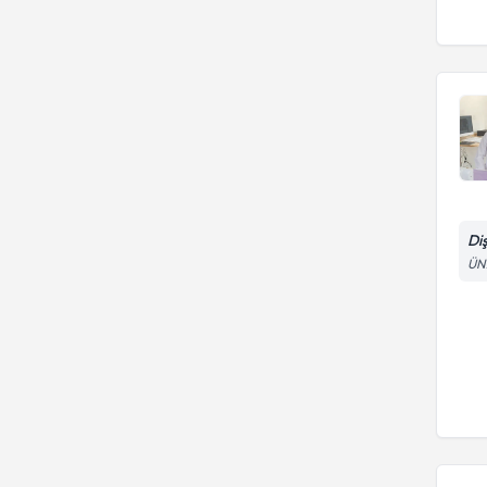
Bonding Tedavileri
Di
ÜN