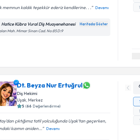
 memnun kaldık teşekkür ederiz kendilerine. . .
Devamı
. Hatice Kübra Vural Diş Muayenehanesi
Haritada Göster
lan Mah. Mimar Sinan Cad. No:85 D:9
Dt. Beyza Nur Ertuğrul
Diş Hekimi
Uşak
, Merkez
5
(
66
Değerlendirme)
ay’dan çıktığımız tatil yolculuğunda Uşak’tan geçerken,
ndaki kızımın aniden...
Devamı