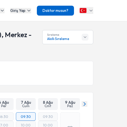
Giriş Yap
Doktor musun?
), Merkez -
Sıralama
Akıllı Sıralama
6 Ağu
7 Ağu
8 Ağu
9 Ağu
Per
Cum
Cmt
Paz
16:30
09:30
09:30
17:00
10:00
10:00