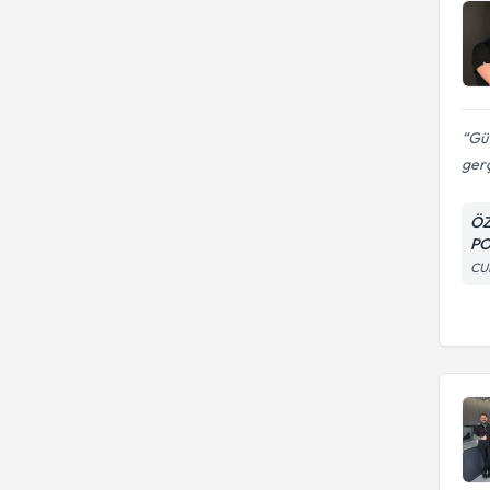
Güv
gerç
ÖZ
PO
CU