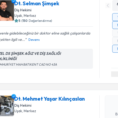
Dt. Selman Şimşek
Diş Hekimi
Uşak
, Merkez
5
(
150
Değerlendirme)
enle gidebileceğiniz bir doktor eline sağlık çalışanlarda
ekten ilgili ve...
Devamı
EL DS ŞİMŞEK AĞIZ VE DİŞ SAĞLIĞI
LİKLİNİĞİ
MHURİYET MAH BATIKENT CAD NO 43A
Randevu T
Dt. Mehme
oluşturun. 
hazırlandığ
Dt. Mehmet Yaşar Kılınçaslan
Diş Hekimi
E-posta Ad
Uşak
, Merkez
B