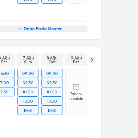
Daha Fazla Göster
6 Ağu
7 Ağu
8 Ağu
9 Ağu
Per
Cum
Cmt
Paz
16:30
09:00
09:00
17:00
09:30
09:30
17:30
10:00
10:00
Takvim
kapalıdır
10:30
10:30
11:00
11:00