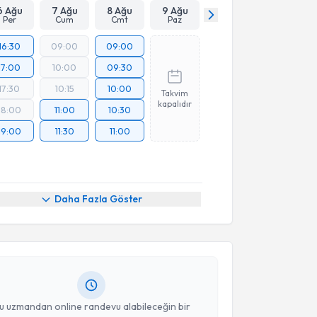
6 Ağu
7 Ağu
8 Ağu
9 Ağu
Per
Cum
Cmt
Paz
16:30
09:00
09:00
17:00
10:00
09:30
17:30
10:15
10:00
Takvim
kapalıdır
18:00
11:00
10:30
19:00
11:30
11:00
akvimi Talebi
Daha Fazla Göster
t Yaşar Kılınçaslan
için randevu takvimi talebi
Size bu uzmandan randevu almanız için bir takvim
ında e-posta ile bilgilendireceğiz.
resiniz
u uzmandan online randevu alabileceğin bir