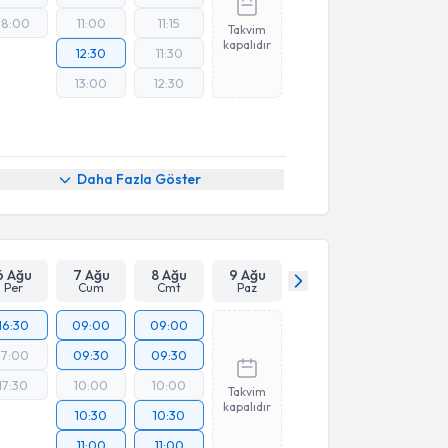
18:00
11:00
11:15
Takvim
kapalıdır
12:30
11:30
13:00
12:30
Daha Fazla Göster
6 Ağu
7 Ağu
8 Ağu
9 Ağu
Per
Cum
Cmt
Paz
16:30
09:00
09:00
17:00
09:30
09:30
17:30
10:00
10:00
Takvim
kapalıdır
10:30
10:30
11:00
11:00