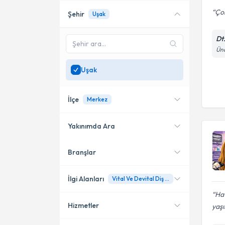
Çok
Şehir
Uşak
Dt
Üna
Uşak
İlçe
Merkez
Yakınımda Ara
Branşlar
Konumuma yakın uzmanları
Merkez
göster
İlgi Alanları
Vital Ve Devital Diş Beyazlatma (Ev Tipi, Ofis Tipi Ve Lazer Aktivasyonlu)
Hat
Hizmetler
yaşı
Diş Hekimi