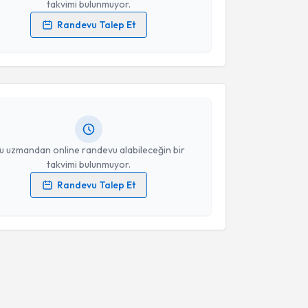
takvimi bulunmuyor.
Randevu Talep Et
akvimi Talebi
 verilerimin işlenmesine ilişkin
Aydınlatma Metni
'ni
 ve kişisel verilerimin belirtilen kapsamda
esini kabul ediyorum.
elik
için randevu takvimi talebi oluşturun. Size bu
ndevu almanız için bir takvim hazırlandığında e-
lgilendireceğiz.
Takvim Talebini Gönder
resiniz
u uzmandan online randevu alabileceğin bir
takvimi bulunmuyor.
Randevu Talep Et
 verilerimin işlenmesine ilişkin
Aydınlatma Metni
'ni
 ve kişisel verilerimin belirtilen kapsamda
esini kabul ediyorum.
Takvim Talebini Gönder