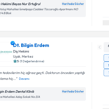
ş Hekimi Beyza Nur Ertuğrul
Haritada Göster
tuluş Mahallesi İsmetpaşa Caddesi Tüccaroğlu Apartmanı NO
/4 B Blok
Dt. Bilgin Erdem
Diş Hekimi
Uşak
, Merkez
5
(
1
Değerlendirme)
 tedavilerim hiç ağrısız geçti. Doktorun önceden yaptığı
lama hiç...
Devamı
lgin Erdem Dental Klinik
Haritada Göster
ice Mahallesi Adaş Sokak No:3/A