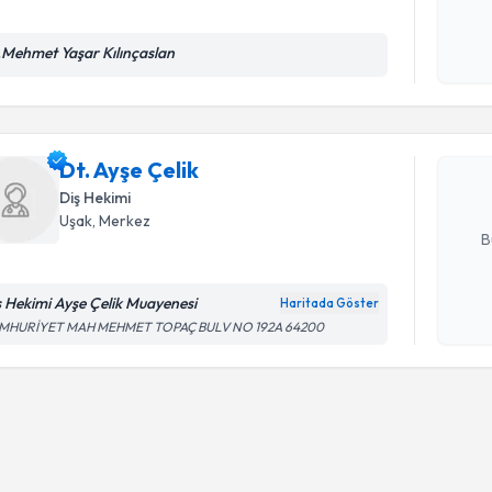
Randevu T
.Mehmet Yaşar Kılınçaslan
Kişisel
okudum
işlenm
Dt. Ayşe Ç
uzmandan ra
Dt. Ayşe Çelik
posta ile bi
Diş Hekimi
E-posta Ad
Uşak
, Merkez
B
ş Hekimi Ayşe Çelik Muayenesi
Haritada Göster
Kişisel
MHURİYET MAH MEHMET TOPAÇ BULV NO 192A 64200
okudum
işlenm