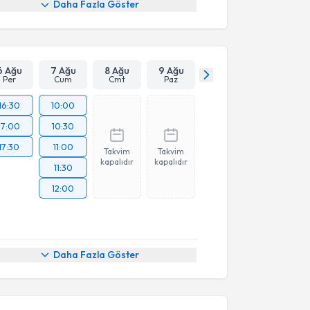
Daha Fazla Göster
6 Ağu
7 Ağu
8 Ağu
9 Ağu
Per
Cum
Cmt
Paz
16:30
10:00
17:00
10:30
17:30
11:00
Takvim
Takvim
kapalıdır
kapalıdır
11:30
12:00
Daha Fazla Göster