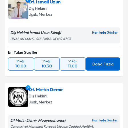
Dt. İsmail Uzun
Diş Hekimi
Uşak
, Merkez
Diş Hekimi İsmail Uzun Kliniği
Haritada Göster
ÜNALAN MAH 1. GÜLDİBİ SOK NO 67/15
En Yakın Saatler
10 Ağu
10 Ağu
10 Ağu
Daha Fazla
10:00
10:30
11:00
Dt. Metin Demir
Diş Hekimi
Uşak
, Merkez
Dt Metin Demir Muayenehanesi
Haritada Göster
Cumhuriyet Mahallesi Kuyucak Uluyolu Caddesi No:15/A,