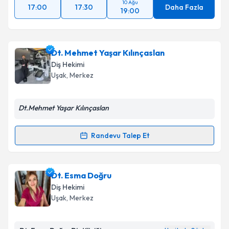
10 Ağu
17:00
17:30
Daha Fazla
19:00
Dt. Mehmet Yaşar Kılınçaslan
Diş Hekimi
Uşak
, Merkez
Dt.Mehmet Yaşar Kılınçaslan
Randevu Talep Et
Randevu Takvimi Talebi
Dt. Mehmet Yaşar Kılınçaslan
için randevu takvimi
Dt. Esma Doğru
talebi oluşturun. Size bu uzmandan randevu almanız
Diş Hekimi
için bir takvim hazırlandığında e-posta ile
Uşak
, Merkez
bilgilendireceğiz.
E-posta Adresiniz