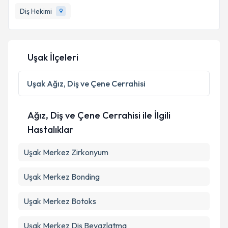
Diş Hekimi
9
E-posta Adresiniz
Uşak İlçeleri
Kişisel verilerimin işlenmesine ilişkin
Aydınlatma
Metni
'ni okudum ve kişisel verilerimin belirtilen
Uşak
Ağız, Diş ve Çene Cerrahisi
kapsamda işlenmesini kabul ediyorum.
Ağız, Diş ve Çene Cerrahisi ile İlgili
Takvim Talebini Gönder
Hastalıklar
Uşak Merkez Zirkonyum
Uşak Merkez Bonding
Uşak Merkez Botoks
Uşak Merkez Diş Beyazlatma