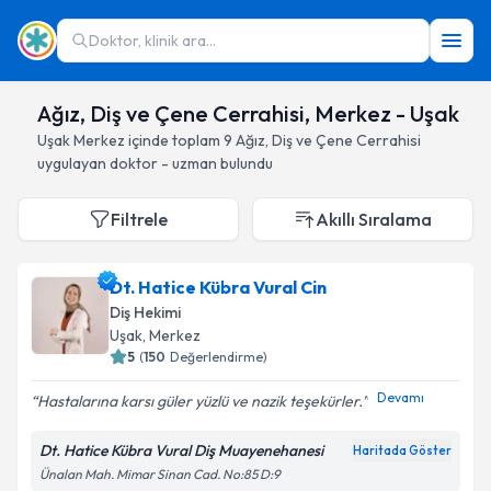
Doktor, klinik ara...
Ağız, Diş ve Çene Cerrahisi, Merkez - Uşak
Uşak
Merkez
içinde toplam
9
Ağız, Diş ve Çene Cerrahisi
uygulayan doktor - uzman bulundu
Filtrele
Akıllı Sıralama
Dt. Hatice Kübra Vural Cin
Diş Hekimi
Uşak
, Merkez
5
(
150
Değerlendirme)
Devamı
Hastalarına karsı güler yüzlü ve nazik teşekürler.
Dt. Hatice Kübra Vural Diş Muayenehanesi
Haritada Göster
Ünalan Mah. Mimar Sinan Cad. No:85 D:9