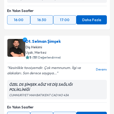
En Yakın Saatler
16:00
16:30
17:00
Daha Fazla
Dt. Selman Şimşek
Diş Hekimi
Uşak
, Merkez
5
(
151
Değerlendirme)
Kesinlikle tavsiyemdir. Çok memnunum. İlgi ve
Devamı
alakaları. Son derece saygıya...
ÖZEL DS ŞİMŞEK AĞIZ VE DİŞ SAĞLIĞI
POLİKLİNİĞİ
CUMHURİYET MAH BATIKENT CAD NO 43A
En Yakın Saatler