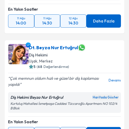
En Yakın Saatler
11 Ağu
11 Ağu
12 Ağu
Daha Fazla
14:00
14:30
14:30
Dt. Beyza Nur Ertuğrul
Diş Hekimi
Uşak
, Merkez
5
(
68
Değerlendirme)
Çok memnun oldum hızlı ve güzel bir diş kaplaması
Devamı
yapıldı
Diş Hekimi Beyza Nur Ertuğrul
Haritada Göster
Kurtuluş Mahallesi İsmetpaşa Caddesi Tüccaroğlu Apartmanı NO 102/4
B Blok
En Yakın Saatler