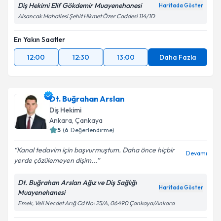
Diş Hekimi Elif Gökdemir Muayenehanesi
Haritada Göster
Alsancak Mahallesi Şehit Hikmet Özer Caddesi 114/1D
En Yakın Saatler
12:00
12:30
13:00
Daha Fazla
Dt. Buğrahan Arslan
Diş Hekimi
Ankara
, Çankaya
5
(
6
Değerlendirme)
Kanal tedavim için başvurmuştum. Daha önce hiçbir
Devamı
yerde çözülemeyen dişim...
Dt. Buğrahan Arslan Ağız ve Diş Sağlığı
Haritada Göster
Muayenehanesi
Emek, Veli Necdet Arığ Cd No: 25/A, 06490 Çankaya/Ankara