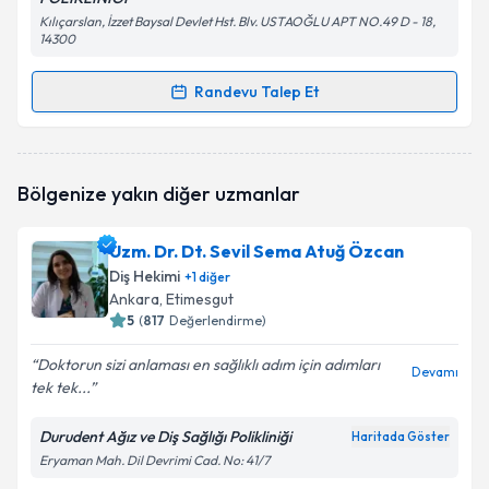
Kılıçarslan, İzzet Baysal Devlet Hst. Blv. USTAOĞLU APT NO.49 D - 18,
14300
Randevu Talep Et
Randevu Takvimi Talebi
Dt. Onur Güner
için randevu takvimi talebi oluşturun.
Bölgenize yakın diğer uzmanlar
Size bu uzmandan randevu almanız için bir takvim
hazırlandığında e-posta ile bilgilendireceğiz.
Uzm. Dr. Dt. Sevil Sema Atuğ Özcan
E-posta Adresiniz
Diş Hekimi
+
1
diğer
Ankara
, Etimesgut
5
(
817
Değerlendirme)
Doktorun sizi anlaması en sağlıklı adım için adımları
Kişisel verilerimin işlenmesine ilişkin
Aydınlatma
Devamı
tek tek...
Metni
'ni okudum ve kişisel verilerimin belirtilen
kapsamda işlenmesini kabul ediyorum.
Durudent Ağız ve Diş Sağlığı Polikliniği
Haritada Göster
Eryaman Mah. Dil Devrimi Cad. No: 41/7
Takvim Talebini Gönder