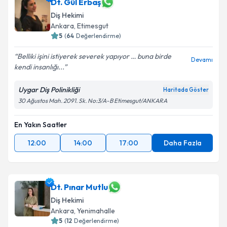
Dt. Gül Erbaş
Diş Hekimi
Ankara
, Etimesgut
5
(
64
Değerlendirme)
Belliki işini istiyerek severek yapıyor … buna birde
Devamı
kendi insanlığı...
Uygar Diş Polinikliği
Haritada Göster
30 Ağustos Mah. 2091. Sk. No:3/A-B Etimesgut/ANKARA
En Yakın Saatler
12:00
14:00
17:00
Daha Fazla
Dt. Pınar Mutlu
Diş Hekimi
Ankara
, Yenimahalle
5
(
12
Değerlendirme)