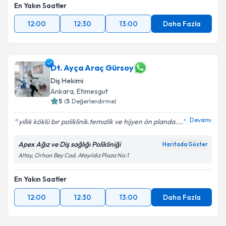
En Yakın Saatler
12:00
12:30
13:00
Daha Fazla
Dt. Ayça Araç Gürsoy
Diş Hekimi
Ankara
, Etimesgut
5
(
5
Değerlendirme)
Devamı
yıllık köklü bır poliklinik.temızlik ve hijyen ön planda....
Apex Ağız ve Diş sağlığı Polikliniği
Haritada Göster
Altay, Orhan Bey Cad. Atayıldız Plaza No:1
En Yakın Saatler
12:00
12:30
13:00
Daha Fazla