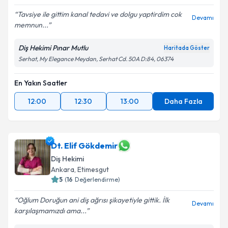
Tavsiye ile gittim kanal tedavi ve dolgu yaptirdim cok
Devamı
memnun...
Diş Hekimi Pınar Mutlu
Haritada Göster
Serhat, My Elegance Meydan, Serhat Cd. 50A D:84, 06374
En Yakın Saatler
12:00
12:30
13:00
Daha Fazla
Dt. Elif Gökdemir
Diş Hekimi
Ankara
, Etimesgut
5
(
16
Değerlendirme)
Oğlum Doruğun ani diş ağrısı şikayetiyle gittik. İlk
Devamı
karşılaşmamızdı ama...