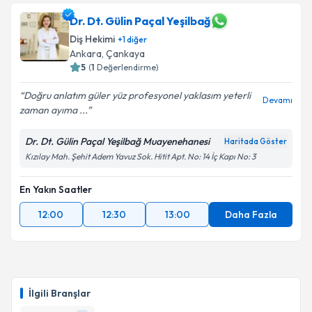
Dr. Dt. Gülin Paçal Yeşilbağ
Diş Hekimi
+
1
diğer
Ankara
, Çankaya
5
(
1
Değerlendirme)
Doğru anlatım güler yüz profesyonel yaklasım yeterli
Devamı
zaman ayıma ...
Dr. Dt. Gülin Paçal Yeşilbağ Muayenehanesi
Haritada Göster
Kızılay Mah. Şehit Adem Yavuz Sok. Hitit Apt. No: 14 İç Kapı No: 3
En Yakın Saatler
12:00
12:30
13:00
Daha Fazla
İlgili Branşlar