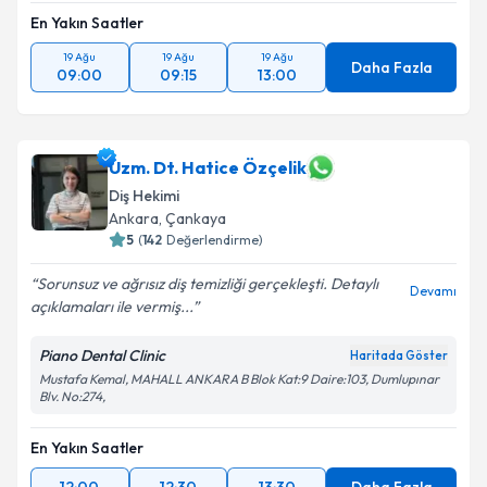
En Yakın Saatler
19 Ağu
19 Ağu
19 Ağu
Daha Fazla
09:00
09:15
13:00
Uzm. Dt. Hatice Özçelik
Diş Hekimi
Ankara
, Çankaya
5
(
142
Değerlendirme)
Sorunsuz ve ağrısız diş temizliği gerçekleşti. Detaylı
Devamı
açıklamaları ile vermiş...
Piano Dental Clinic
Haritada Göster
Mustafa Kemal, MAHALL ANKARA B Blok Kat:9 Daire:103, Dumlupınar
Blv. No:274,
En Yakın Saatler