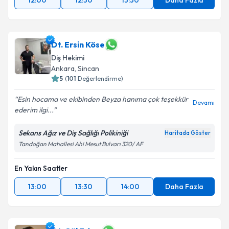
12:00
12:30
13:30
Daha Fazla
Dt. Ersin Köse
Diş Hekimi
Ankara
, Sincan
5
(
101
Değerlendirme)
Esin hocama ve ekibinden Beyza hanıma çok teşekkür
Devamı
ederim ilgi...
Sekans Ağız ve Diş Sağlığı Polikiniği
Haritada Göster
Tandoğan Mahallesi Ahi Mesut Bulvarı 320/ AF
En Yakın Saatler
13:00
13:30
14:00
Daha Fazla