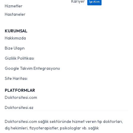
Kariyer
İşe Alım
Hizmetler
Hastaneler
KURUMSAL
Hakkımızda
Bize Ulaşın
Gizlilik Politikası
Google Takvim Entegrasyonu
Site Haritası
PLATFORMLAR
Doktorsitesi.com
Doktorsitesi.az
Doktorsitesi.com sağlık sektöründe hizmet veren tıp doktorları,
diş hekimleri, fizyoterapistler, psikologlar vb. sağlık