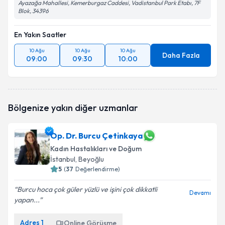
Ayazağa Mahallesi, Kemerburgaz Caddesi, Vadistanbul Park Etabı, 7F
Blok, 34396
En Yakın Saatler
10 Ağu
10 Ağu
10 Ağu
Daha Fazla
09:00
09:30
10:00
Bölgenize yakın diğer uzmanlar
Op. Dr. Burcu Çetinkaya
Kadın Hastalıkları ve Doğum
İstanbul
, Beyoğlu
5
(
37
Değerlendirme)
Burcu hoca çok güler yüzlü ve işini çok dikkatli
Devamı
yapan...
Adres
1
Online Görüşme