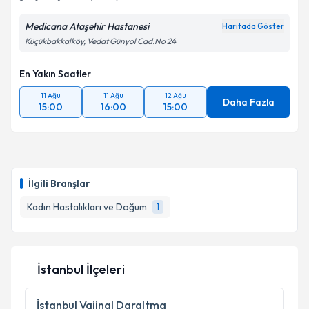
Medicana Ataşehir Hastanesi
Haritada Göster
Kişisel verilerimin işlenmesine ilişkin
Aydınlatma
Küçükbakkalköy, Vedat Günyol Cad.No 24
Metni
'ni okudum ve kişisel verilerimin belirtilen
kapsamda işlenmesini kabul ediyorum.
En Yakın Saatler
11 Ağu
11 Ağu
12 Ağu
Daha Fazla
15:00
16:00
15:00
Takvim Talebini Gönder
İlgili Branşlar
Kadın Hastalıkları ve Doğum
1
İstanbul İlçeleri
İstanbul
Vajinal Daraltma