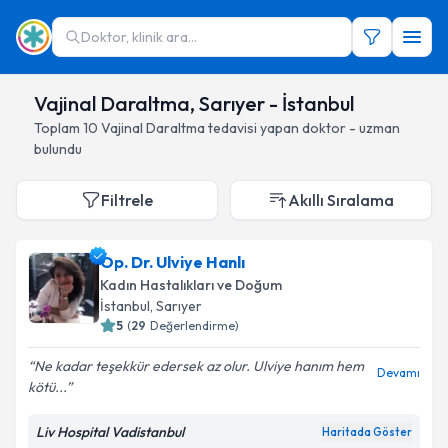
Doktor, klinik ara...
Vajinal Daraltma, Sarıyer - İstanbul
Toplam
10
Vajinal Daraltma
tedavisi yapan doktor - uzman
bulundu
Filtrele
Akıllı Sıralama
Op. Dr. Ulviye Hanlı
Kadın Hastalıkları ve Doğum
İstanbul
, Sarıyer
5
(
29
Değerlendirme)
Ne kadar teşekkür edersek az olur. Ulviye hanım hem
Devamı
kötü...
Liv Hospital Vadistanbul
Haritada Göster