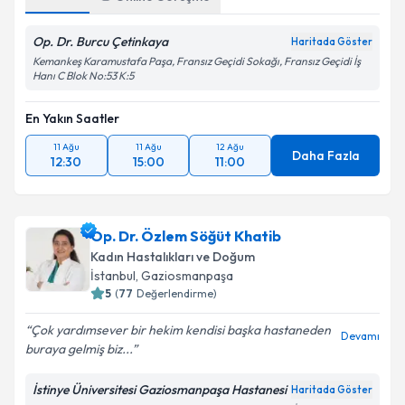
Op. Dr. Burcu Çetinkaya
Haritada Göster
Kemankeş Karamustafa Paşa, Fransız Geçidi Sokağı, Fransız Geçidi İş
Hanı C Blok No:53 K:5
En Yakın Saatler
11 Ağu
11 Ağu
12 Ağu
Daha Fazla
12:30
15:00
11:00
Op. Dr. Özlem Söğüt Khatib
Kadın Hastalıkları ve Doğum
İstanbul
, Gaziosmanpaşa
5
(
77
Değerlendirme)
Çok yardımsever bir hekim kendisi başka hastaneden
Devamı
buraya gelmiş biz...
İstinye Üniversitesi Gaziosmanpaşa Hastanesi
Haritada Göster