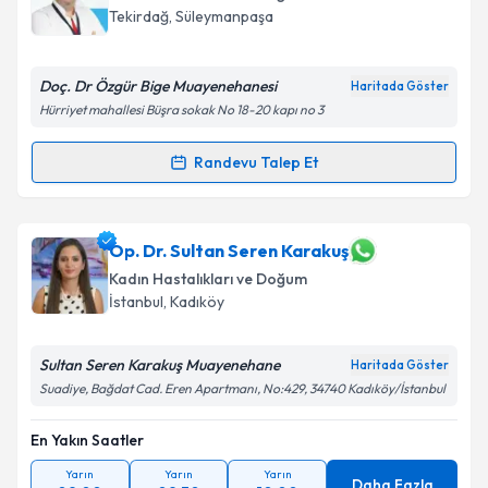
E-posta Adresiniz
Tekirdağ
, Süleymanpaşa
Doç. Dr Özgür Bige Muayenehanesi
Haritada Göster
Hürriyet mahallesi Büşra sokak No 18-20 kapı no 3
Kişisel verilerimin işlenmesine ilişkin
Aydınlatma
Metni
'ni okudum ve kişisel verilerimin belirtilen
Randevu Talep Et
kapsamda işlenmesini kabul ediyorum.
Randevu Takvimi Talebi
Takvim Talebini Gönder
Doç. Dr. Özgür Bige
için randevu takvimi talebi
Op. Dr. Sultan Seren Karakuş
oluşturun. Size bu uzmandan randevu almanız için bir
Kadın Hastalıkları ve Doğum
takvim hazırlandığında e-posta ile bilgilendireceğiz.
İstanbul
, Kadıköy
E-posta Adresiniz
Sultan Seren Karakuş Muayenehane
Haritada Göster
Suadiye, Bağdat Cad. Eren Apartmanı, No:429, 34740 Kadıköy/İstanbul
En Yakın Saatler
Kişisel verilerimin işlenmesine ilişkin
Aydınlatma
Metni
'ni okudum ve kişisel verilerimin belirtilen
Yarın
Yarın
Yarın
kapsamda işlenmesini kabul ediyorum.
Daha Fazla