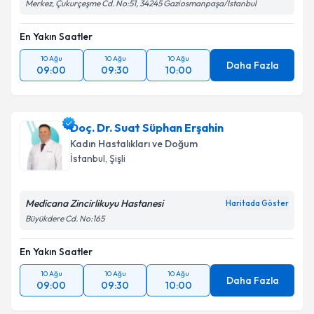
Merkez, Çukurçeşme Cd. No:51, 34245 Gaziosmanpaşa/İstanbul
En Yakın Saatler
10 Ağu
10 Ağu
10 Ağu
Daha Fazla
09:00
09:30
10:00
Doç. Dr. Suat Süphan Erşahin
Kadın Hastalıkları ve Doğum
İstanbul
, Şişli
Medicana Zincirlikuyu Hastanesi
Haritada Göster
Büyükdere Cd. No:165
En Yakın Saatler
10 Ağu
10 Ağu
10 Ağu
Daha Fazla
09:00
09:30
10:00