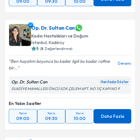
09:00
09:30
10:00
Takvim Talebini Gönder
Op. Dr. Sultan Can
Kadın Hastalıkları ve Doğum
İstanbul
, Kadıköy
5
(
8
Değerlendirme)
Ben hayatım boyunca bu kadar ilgili bu kadar rafine
Devamı
bir...
Op. Dr. Sultan Can
Haritada Göster
SUADİYE MAHALLESİ ÖNCÜ SOK ÇELEM APT. NO 1 İÇ KAPI NO 9
En Yakın Saatler
Yarın
Yarın
Yarın
Daha Fazla
09:00
09:30
10:00