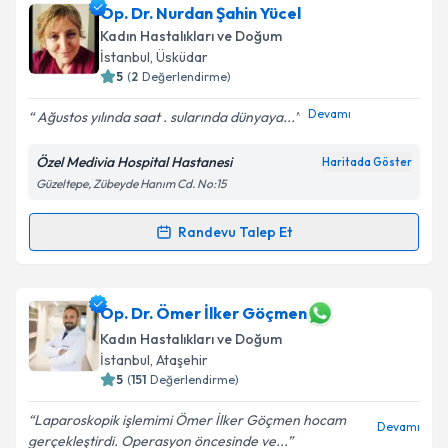
Op. Dr. Nurdan Şahin Yücel
Kadın Hastalıkları ve Doğum
İstanbul
, Üsküdar
5
(
2
Değerlendirme)
Devamı
Ağustos yılında saat . sularında dünyaya...
Özel Medivia Hospital Hastanesi
Haritada Göster
Güzeltepe, Zübeyde Hanım Cd. No:15
Randevu Talep Et
Randevu Takvimi Talebi
Op. Dr. Nurdan Şahin Yücel
için randevu takvimi
Op. Dr. Ömer İlker Göçmen
talebi oluşturun. Size bu uzmandan randevu almanız
Kadın Hastalıkları ve Doğum
için bir takvim hazırlandığında e-posta ile
İstanbul
, Ataşehir
bilgilendireceğiz.
5
(
151
Değerlendirme)
E-posta Adresiniz
Laparoskopik işlemimi Ömer İlker Göçmen hocam
Devamı
gerçekleştirdi. Operasyon öncesinde ve...