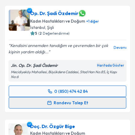
Op. Dr. Şadi Özdemir
Kadın Hastalıkları ve Doğum
+
1
diğer
İstanbul
, Şişli
5
(
2
Değerlendirme)
Kendisini annemden tanıdığım ve çevremden bir çok
Devamı
kişinin yardım aldığı...
Jin. Op. Dr. Şadi Özdemir
Haritada Göster
Mecidiyeköy Mahallesi, Büyükdere Caddesi, Stad Han No:85, İç Kapı
No:6
0 (850) 474 42 84
Randevu Takvimi Talebi
Randevu Talep Et
Op. Dr. Şadi Özdemir
için randevu takvimi talebi
oluşturun. Size bu uzmandan randevu almanız için bir
Doç. Dr. Özgür Bige
takvim hazırlandığında e-posta ile bilgilendireceğiz.
Kadın Hastalıkları ve Doğum