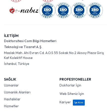
İLETİŞİM
Doktorsitesi Com Bilgi Hizmetleri
Teknoloji ve Ticaret A.Ş.
Maslak Mah. Ahi Evran Cd. A.O.S 55 Sokak No:2 Aksoy Plaza Giriş
Kat Kolektif House
İstanbul, Türkiye
SAĞLIK
PROFESYONELLER
Uzmanlar
Doktorlar İçin
Uzmanlık Alanları
Web Siteniz İçin
Hastalıklar
Kariyer
İşe Alım
Hizmetler