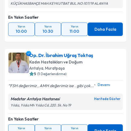
KÜÇÜKHASBAHÇE MAH.KEYKUTBAT BUL.NO:107/19 ALANYA
En Yakın Saatler
Yarın
Yarın
Yarın
Daha Fazla
10:00
10:30
11:00
Op. Dr. İbrahim Uğraş Toktaş
Kadın Hastalıkları ve Doğum
Antalya
, Muratpaşa
5
(
1
Değerlendirme)
Devamı
FSH değerimiz , AMH değerimiz ise . gibi çok...
Medstar Antalya Hastanesi
Haritada Göster
Yıldız, Yıldız Mh Yıldız Cd, 220. Sk. No 19
En Yakın Saatler
Yarın
Yarın
Yarın