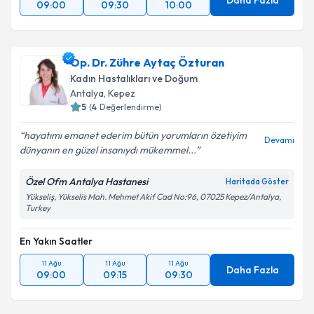
Daha Fazla
09:00
09:30
10:00
Op. Dr. Zühre Aytaç Özturan
Kadın Hastalıkları ve Doğum
Antalya
, Kepez
5
(
4
Değerlendirme)
hayatımı emanet ederim bütün yorumların özetiyim
Devamı
dünyanın en güzel insanıydı mükemmel...
Özel Ofm Antalya Hastanesi
Haritada Göster
Yükseliş, Yükselis Mah. Mehmet Akif Cad No:96, 07025 Kepez/Antalya,
Turkey
En Yakın Saatler
11 Ağu
11 Ağu
11 Ağu
Daha Fazla
09:00
09:15
09:30