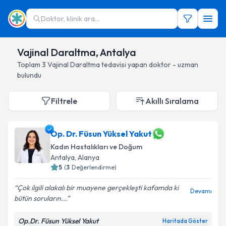
Doktor, klinik ara...
Vajinal Daraltma, Antalya
Toplam
3
Vajinal Daraltma
tedavisi yapan doktor - uzman
bulundu
Filtrele
Akıllı Sıralama
Op. Dr. Füsun Yüksel Yakut
Kadın Hastalıkları ve Doğum
Antalya
, Alanya
5
(
3
Değerlendirme)
Çok ilgili alakalı bir muayene gerçekleşti kafamda ki
Devamı
bütün soruların...
Op.Dr. Füsun Yüksel Yakut
Haritada Göster