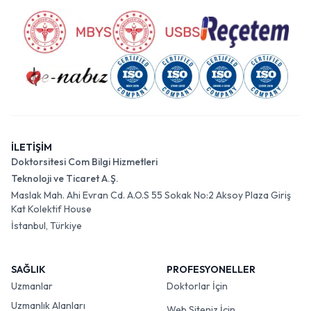
İLETİŞİM
Doktorsitesi Com Bilgi Hizmetleri
Teknoloji ve Ticaret A.Ş.
Maslak Mah. Ahi Evran Cd. A.O.S 55 Sokak No:2 Aksoy Plaza Giriş
Kat Kolektif House
İstanbul, Türkiye
SAĞLIK
PROFESYONELLER
Uzmanlar
Doktorlar İçin
Uzmanlık Alanları
Web Siteniz İçin