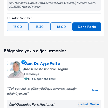
Yeni Mahallesi, Gazi Mustafa Kemal Bulvarı, Ofisium İş Merkezi, Daire:
20, 33330 Mezitli / Mersin
En Yakın Saatler
15:00
15:30
16:00
Daha Fazla
Bölgenize yakın diğer uzmanlar
Uzm. Dr. Ayşe Palta
Kadın Hastalıkları ve Doğum
Osmaniye
5
(
3
Değerlendirme)
Çok samimi ve güler yüzlü işni severek yaptığını
Devamı
düşünüyorum
Özel Osmaniye Park Hastanesi
Haritada Göster