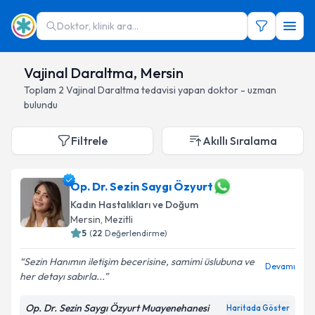
Doktor, klinik ara...
Vajinal Daraltma, Mersin
Toplam
2
Vajinal Daraltma
tedavisi yapan doktor - uzman
bulundu
Filtrele
Akıllı Sıralama
Op. Dr. Sezin Saygı Özyurt
Kadın Hastalıkları ve Doğum
Mersin
, Mezitli
5
(
22
Değerlendirme)
Sezin Hanımın iletişim becerisine, samimi üslubuna ve
Devamı
her detayı sabırla...
Op. Dr. Sezin Saygı Özyurt Muayenehanesi
Haritada Göster