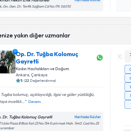
kman Hekim Etlik Hastanesi
Haritada Göster
Kişisel
ik, Gn, Gen. Dr. Tevfik Sağlam Cd No:119, 06010
okudum
işlenm
enize yakın diğer uzmanlar
Op. Dr. Tuğba Kolomuç
Gayretli
Kadın Hastalıkları ve Doğum
Ankara
, Çankaya
5
(
22
Değerlendirme)
 Tugba kolumuç, açıklayıcılığı, ilgisi ve güler yüzlülüğü,
aya incelikli...
Devamı
. Dr. Tuğba Kolomuç Gayretli
Haritada Göster
1 Usta Plaza B Blok Kat.23 No:154 Kızılırmak Mah. 1443. Cad No.25
kurambar