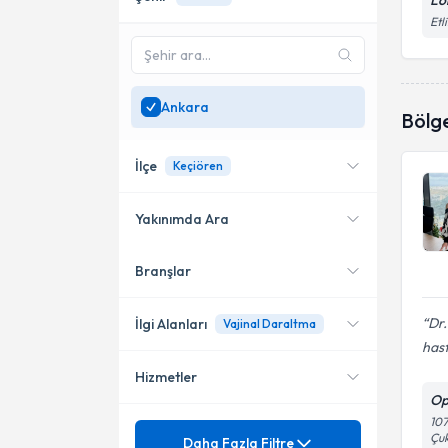
Lo
Etl
Ankara
Bölg
İlçe
Keçiören
Yakınımda Ara
Branşlar
Konumuma yakın uzmanları
Çankaya
göster
Sincan
Dr.
İlgi Alanları
Vajinal Daraltma
hast
Keçiören
Hizmetler
Kadın Hastalıkları ve Doğum
Op
Pursaklar
107
Mezuniyet
Adet Düzensizliği
Çu
Daha Fazla Filtre