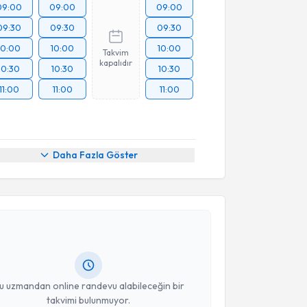
09:00
09:00
09:00
09:30
09:30
09:30
10:00
10:00
10:00
Takvim
kapalıdır
10:30
10:30
10:30
11:00
11:00
11:00
Daha Fazla Göster
akvimi Talebi
uba Yangılar Okyay
için randevu takvimi talebi
Size bu uzmandan randevu almanız için bir takvim
ında e-posta ile bilgilendireceğiz.
resiniz
u uzmandan online randevu alabileceğin bir
takvimi bulunmuyor.