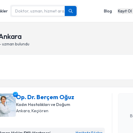
ikler
Blog
Kayıt Ol
 Ankara
 - uzman bulundu
Randevu T
Op. Dr. B
Size bu uzm
Op. Dr. Berçem Oğuz
hazırlandığ
Kadın Hastalıkları ve Doğum
E-posta Ad
Ankara
, Keçiören
B