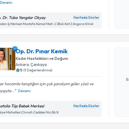
Devamı
Kişisel
okudum
. Dr. Tuba Yangılar Okyay
Haritada Göster
işlenm
dan İş Merkezi Mustafa Kemal Mah. C Blok Kat 2 Angora Klinik
Randevu T
Op. Dr. P
Op. Dr. Pınar Kemik
bu uzmandan
Kadın Hastalıkları ve Doğum
posta ile bi
Ankara
, Çankaya
5
(
1
Değerlendirme)
E-posta Ad
B
ar hocamla tanıştığım için çok şanslıyım güler yüzü ve
yışıyla...
Devamı
Kişisel
okudum
atolia Tüp Bebek Merkezi
Haritada Göster
Randevu T
işlenm
ziye Mahallesi Cinnah Caddesi No:56/6
Op. Dr. E