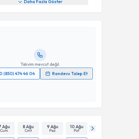
Daha Fazla Göster
akvimi Talebi
itare Kızmaz
için randevu takvimi talebi oluşturun.
andan randevu almanız için bir takvim
ında e-posta ile bilgilendireceğiz.
resiniz
Takvim mevcut değil.
0 (850) 474 46 04
Randevu Talep Et
 verilerimin işlenmesine ilişkin
Aydınlatma Metni
'ni
 ve kişisel verilerimin belirtilen kapsamda
esini kabul ediyorum.
Takvim Talebini Gönder
7 Ağu
8 Ağu
9 Ağu
10 Ağu
Cum
Cmt
Paz
Pzt