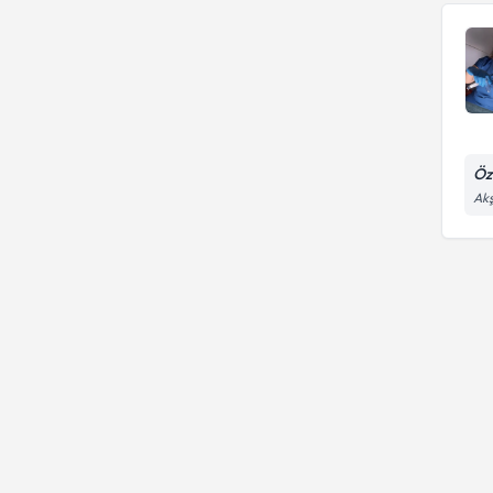
Öz
Akş