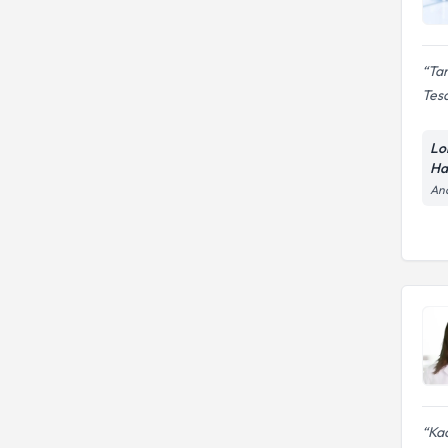
Tam
Tesa
Lo
Ha
And
Kad