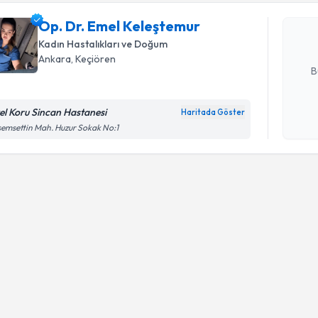
Size bu uzm
Op. Dr. Emel Keleştemur
hazırlandığ
Kadın Hastalıkları ve Doğum
E-posta Ad
Ankara
, Keçiören
B
el Koru Sincan Hastanesi
Haritada Göster
Kişisel
emsettin Mah. Huzur Sokak No:1
okudum
işlenm