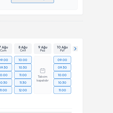
 verilerimin işlenmesine ilişkin
Aydınlatma Metni
'ni
 ve kişisel verilerimin belirtilen kapsamda
esini kabul ediyorum.
Takvim Talebini Gönder
7 Ağu
8 Ağu
9 Ağu
10 Ağu
Cum
Cmt
Paz
Pzt
09:00
10:00
09:00
09:30
10:30
09:30
10:00
11:00
10:00
Takvim
kapalıdır
10:30
11:30
10:30
11:00
12:00
11:00