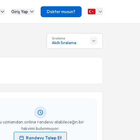
Giriş Yap
Doktor musun?
Sıralama
Akıllı Sıralama
akvimi Talebi
erçem Oğuz
için randevu takvimi talebi oluşturun.
andan randevu almanız için bir takvim
ında e-posta ile bilgilendireceğiz.
resiniz
u uzmandan online randevu alabileceğin bir
takvimi bulunmuyor.
Randevu Talep Et