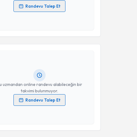
Randevu Talep Et
 verilerimin işlenmesine ilişkin
Aydınlatma Metni
'ni
 ve kişisel verilerimin belirtilen kapsamda
esini kabul ediyorum.
akvimi Talebi
Takvim Talebini Gönder
ınar Kemik
için randevu takvimi talebi oluşturun. Size
 randevu almanız için bir takvim hazırlandığında e-
lgilendireceğiz.
resiniz
u uzmandan online randevu alabileceğin bir
takvimi bulunmuyor.
Randevu Talep Et
 verilerimin işlenmesine ilişkin
Aydınlatma Metni
'ni
 ve kişisel verilerimin belirtilen kapsamda
akvimi Talebi
esini kabul ediyorum.
mel Keleştemur
için randevu takvimi talebi oluşturun.