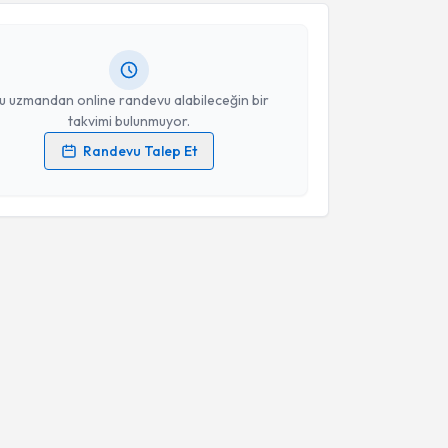
Takvim Talebini Gönder
andan randevu almanız için bir takvim
ında e-posta ile bilgilendireceğiz.
resiniz
u uzmandan online randevu alabileceğin bir
takvimi bulunmuyor.
Randevu Talep Et
 verilerimin işlenmesine ilişkin
Aydınlatma Metni
'ni
 ve kişisel verilerimin belirtilen kapsamda
esini kabul ediyorum.
Takvim Talebini Gönder