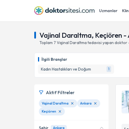
Uzmanlar
Klin
Vajinal Daraltma, Keçiören -
Toplam
7
Vajinal Daraltma
tedavisi yapan doktor
İlgili Branşlar
Kadın Hastalıkları ve Doğum
1
Aktif Filtreler
Vajinal Daraltma
Ankara
Keçiören
Şehir
Ankara