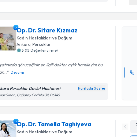
Randevu T
Op. Dr. S
Op. Dr. Sitare Kızmaz
Size bu uzm
Kadın Hastalıkları ve Doğum
hazırlandığ
Ankara
, Pursaklar
5
(
15
Değerlendirme)
E-posta Ad
atınızda göruceğiniz en ilgili doktor aylık hamileyim bu
r...
Devamı
Kişisel
okudum
kara Pursaklar Devlet Hastanesi
Haritada Göster
işlenm
ar Sinan, Çağatay Cad No:39, 06145
Op. Dr. Tamella Taghiyeva
Kadın Hastalıkları ve Doğum