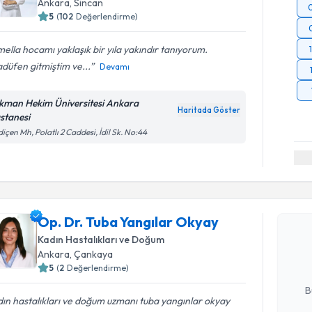
Ankara
, Sincan
5
(
102
Değerlendirme)
ella hocamı yaklaşık bir yıla yakındır tanıyorum.
düfen gitmiştim ve...
Devamı
kman Hekim Üniversitesi Ankara
Haritada Göster
stanesi
içen Mh, Polatlı 2 Caddesi, İdil Sk. No:44
Randevu T
Op. Dr. T
Op. Dr. Tuba Yangılar Okyay
oluşturun. 
Kadın Hastalıkları ve Doğum
hazırlandığ
Ankara
, Çankaya
5
(
2
Değerlendirme)
E-posta Ad
B
ın hastalıkları ve doğum uzmanı tuba yangınlar okyay