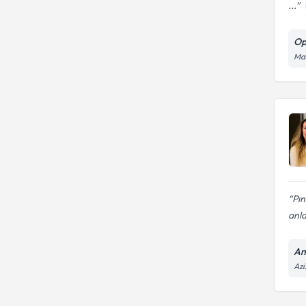
...
Op
Mai
Pın
anla
An
Azi