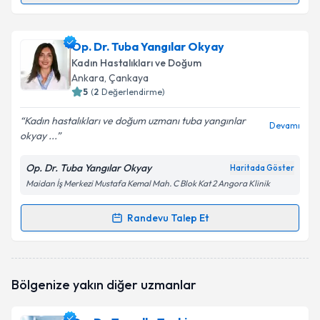
Op. Dr. Pınar Kemik
için randevu takvimi talebi
Op. Dr. Tuba Yangılar Okyay
oluşturun. Size bu uzmandan randevu almanız için bir
Kadın Hastalıkları ve Doğum
takvim hazırlandığında e-posta ile bilgilendireceğiz.
Ankara
, Çankaya
5
(
2
Değerlendirme)
E-posta Adresiniz
Kadın hastalıkları ve doğum uzmanı tuba yangınlar
Devamı
okyay ...
Op. Dr. Tuba Yangılar Okyay
Haritada Göster
Kişisel verilerimin işlenmesine ilişkin
Aydınlatma
Maidan İş Merkezi Mustafa Kemal Mah. C Blok Kat 2 Angora Klinik
Metni
'ni okudum ve kişisel verilerimin belirtilen
kapsamda işlenmesini kabul ediyorum.
Randevu Talep Et
Randevu Takvimi Talebi
Takvim Talebini Gönder
Op. Dr. Tuba Yangılar Okyay
için randevu takvimi
Bölgenize yakın diğer uzmanlar
talebi oluşturun. Size bu uzmandan randevu almanız
için bir takvim hazırlandığında e-posta ile
bilgilendireceğiz.