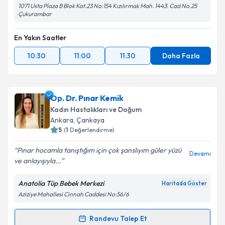
1071 Usta Plaza B Blok Kat.23 No:154 Kızılırmak Mah. 1443. Cad No.25
Çukurambar
En Yakın Saatler
10:30
11:00
11:30
Daha Fazla
Op. Dr. Pınar Kemik
Kadın Hastalıkları ve Doğum
Ankara
, Çankaya
5
(
1
Değerlendirme)
Pınar hocamla tanıştığım için çok şanslıyım güler yüzü
Devamı
ve anlayışıyla...
Anatolia Tüp Bebek Merkezi
Haritada Göster
Aziziye Mahallesi Cinnah Caddesi No:56/6
Randevu Talep Et
Randevu Takvimi Talebi