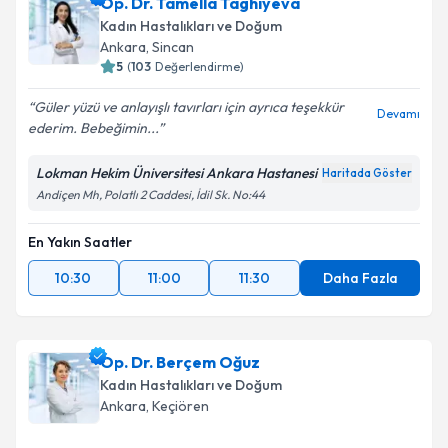
Op. Dr. Tamella Taghiyeva
Kadın Hastalıkları ve Doğum
E-posta Adresiniz
Ankara
, Sincan
5
(
103
Değerlendirme)
Güler yüzü ve anlayışlı tavırları için ayrıca teşekkür
Devamı
ederim. Bebeğimin...
Kişisel verilerimin işlenmesine ilişkin
Aydınlatma
Metni
'ni okudum ve kişisel verilerimin belirtilen
kapsamda işlenmesini kabul ediyorum.
Lokman Hekim Üniversitesi Ankara Hastanesi
Haritada Göster
Andiçen Mh, Polatlı 2 Caddesi, İdil Sk. No:44
Takvim Talebini Gönder
En Yakın Saatler
10:30
11:00
11:30
Daha Fazla
Op. Dr. Berçem Oğuz
Kadın Hastalıkları ve Doğum
Ankara
, Keçiören