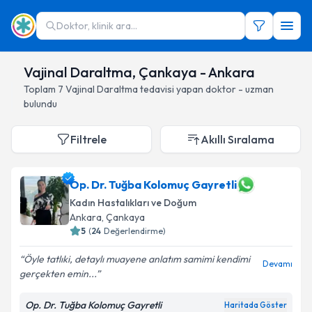
Doktor, klinik ara...
Vajinal Daraltma, Çankaya - Ankara
Toplam
7
Vajinal Daraltma
tedavisi yapan doktor - uzman
bulundu
Filtrele
Akıllı Sıralama
Op. Dr. Tuğba Kolomuç Gayretli
Kadın Hastalıkları ve Doğum
Ankara
, Çankaya
5
(
24
Değerlendirme)
Öyle tatlıki, detaylı muayene anlatım samimi kendimi
Devamı
gerçekten emin...
Op. Dr. Tuğba Kolomuç Gayretli
Haritada Göster