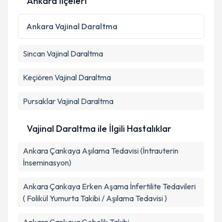
Ankara İlçeleri
Kişisel verilerimin işlenmesine ilişkin
Aydınlatma
Metni
'ni okudum ve kişisel verilerimin belirtilen
Ankara
Vajinal Daraltma
kapsamda işlenmesini kabul ediyorum.
Sincan
Vajinal Daraltma
Takvim Talebini Gönder
Keçiören
Vajinal Daraltma
Pursaklar
Vajinal Daraltma
Vajinal Daraltma ile İlgili Hastalıklar
Ankara Çankaya Aşılama Tedavisi (İntrauterin
İnseminasyon)
Ankara Çankaya Erken Aşama İnfertilite Tedavileri
( Folikül Yumurta Takibi / Aşılama Tedavisi )