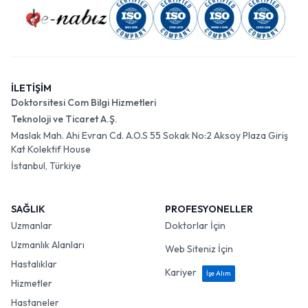
İLETİŞİM
Doktorsitesi Com Bilgi Hizmetleri
Teknoloji ve Ticaret A.Ş.
Maslak Mah. Ahi Evran Cd. A.O.S 55 Sokak No:2 Aksoy Plaza Giriş
Kat Kolektif House
İstanbul, Türkiye
SAĞLIK
PROFESYONELLER
Uzmanlar
Doktorlar İçin
Uzmanlık Alanları
Web Siteniz İçin
Hastalıklar
Kariyer
İşe Alım
Hizmetler
Hastaneler