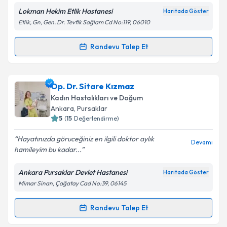
Lokman Hekim Etlik Hastanesi
Haritada Göster
Etlik, Gn, Gen. Dr. Tevfik Sağlam Cd No:119, 06010
Randevu Talep Et
Randevu Takvimi Talebi
Op. Dr. Berçem Oğuz
için randevu takvimi talebi
Op. Dr. Sitare Kızmaz
oluşturun. Size bu uzmandan randevu almanız için bir
Kadın Hastalıkları ve Doğum
takvim hazırlandığında e-posta ile bilgilendireceğiz.
Ankara
, Pursaklar
5
(
15
Değerlendirme)
E-posta Adresiniz
Hayatınızda göruceğiniz en ilgili doktor aylık
Devamı
hamileyim bu kadar...
Ankara Pursaklar Devlet Hastanesi
Haritada Göster
Kişisel verilerimin işlenmesine ilişkin
Aydınlatma
Mimar Sinan, Çağatay Cad No:39, 06145
Metni
'ni okudum ve kişisel verilerimin belirtilen
kapsamda işlenmesini kabul ediyorum.
Randevu Talep Et
Randevu Takvimi Talebi