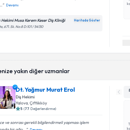
ka
..
Devamı
ş Hekimi Musa Kerem Keser Diş Kliniği
Haritada Göster
a, 671. Sk. No:8 D:101 / 54130
enize yakın diğer uzmanlar
Dt. Yağmur Murat Erol
Diş Hekimi
Yalova
, Çiftlikköy
5
(
77
Değerlendirme)
e ve sonrası gerekli bilgilendirmeli yapması işlem
ka
sında bir ağrı...
Devamı