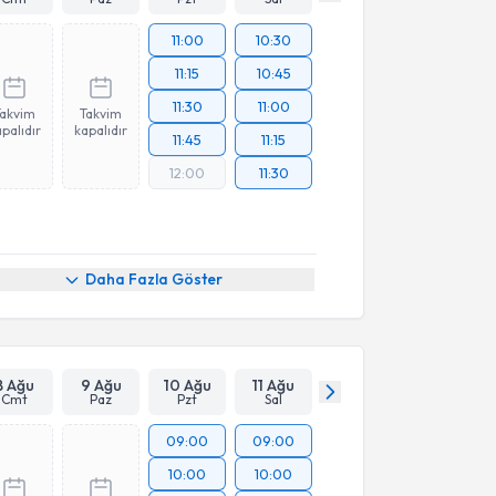
11:00
10:30
11:15
10:45
11:30
11:00
Takvim
Takvim
palıdır
kapalıdır
11:45
11:15
12:00
11:30
Daha Fazla Göster
8 Ağu
9 Ağu
10 Ağu
11 Ağu
Cmt
Paz
Pzt
Sal
09:00
09:00
10:00
10:00