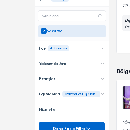
çok.
Di
Ort
Sakarya
İlçe
Adapazarı
Yakınımda Ara
Bölg
Branşlar
Konumuma yakın uzmanları
Adapazarı
göster
İlgi Alanları
Travma Ve Diş Kırıklarında Estetik Yaklaşımlar
Hizmetler
Diş Hekimi
Önc
Mezuniyet
20 Lik Diş Çekimi
Daha Fazla Filtre
sıra