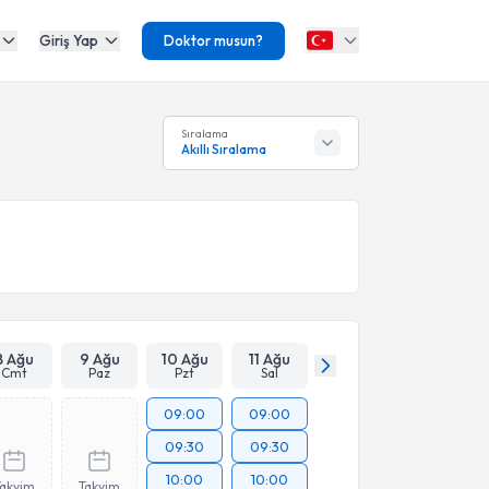
Giriş Yap
Doktor musun?
Sıralama
Akıllı Sıralama
8 Ağu
9 Ağu
10 Ağu
11 Ağu
Cmt
Paz
Pzt
Sal
09:00
09:00
09:30
09:30
10:00
10:00
Takvim
Takvim