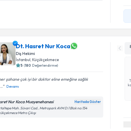
Dt. Hasret Nur Koca
Diş Hekimi
İstanbul
, Küçükçekmece
5
(
180
Değerlendirme)
er şahane çok iyi bir doktor eline emeğine sağlık
ka
..
Devamı
sret Nur Koca Muayenehanesi
Haritada Göster
taltepe Mah. Süvari Cad.. Metropark AVM D:1 Blok no:154
ükçekmece Metro Çıkışı