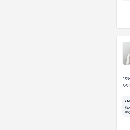
Süp
iyiki.
Ha
Kar
Küç