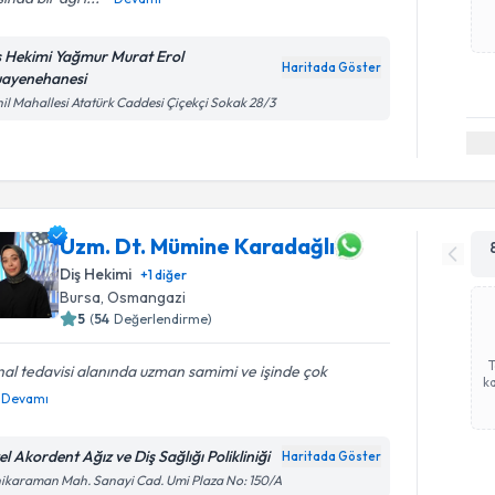
ş Hekimi Yağmur Murat Erol
Haritada Göster
ayenehanesi
il Mahallesi Atatürk Caddesi Çiçekçi Sokak 28/3
Uzm. Dt. Mümine Karadağlı
Diş Hekimi
+
1
diğer
Bursa
, Osmangazi
5
(
54
Değerlendirme)
al tedavisi alanında uzman samimi ve işinde çok
ka
Devamı
l Akordent Ağız ve Diş Sağlığı Polikliniği
Haritada Göster
ikaraman Mah. Sanayi Cad. Umi Plaza No: 150/A