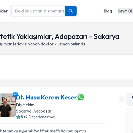
ikler
Blog
Kayıt Ol
tetik Yaklaşımlar, Adapazarı - Sakarya
aşımlar
tedavisi yapan doktor - uzman bulundu
Dt. Musa Kerem Keser
Diş Hekimi
Sakarya
, Adapazarı
5
(
9
Değerlendirme)
 temiz ve hijyenik bir klinik melih hocam ayrıca