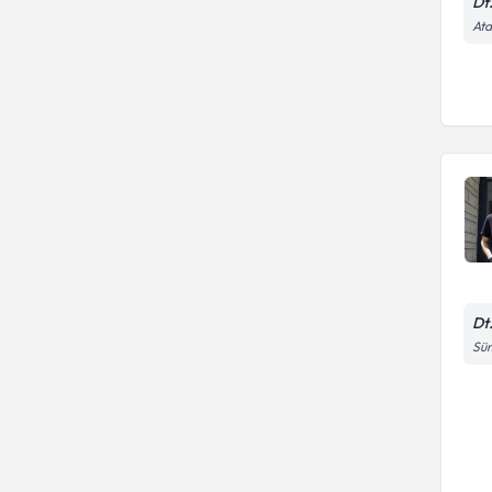
Dt
Ata
Dt
Süm