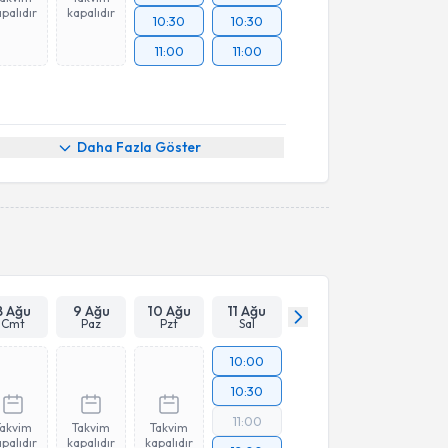
palıdır
kapalıdır
10:30
10:30
11:00
11:00
Daha Fazla Göster
8 Ağu
9 Ağu
10 Ağu
11 Ağu
Cmt
Paz
Pzt
Sal
10:00
10:30
11:00
Takvim
Takvim
Takvim
palıdır
kapalıdır
kapalıdır