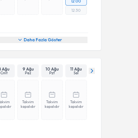
12:00
12:30
Daha Fazla Göster
8 Ağu
9 Ağu
10 Ağu
11 Ağu
Cmt
Paz
Pzt
Sal
Takvim
Takvim
Takvim
Takvim
palıdır
kapalıdır
kapalıdır
kapalıdır