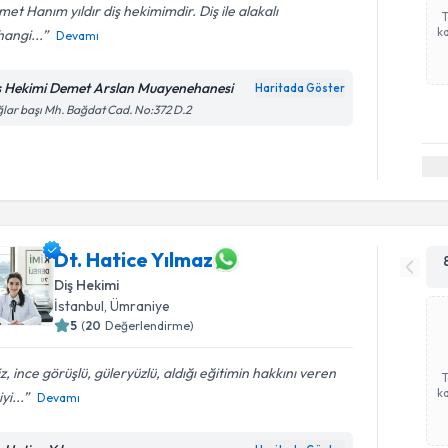
et Hanım yıldır diş hekimimdir. Diş ile alakalı
ka
angi...
Devamı
ş Hekimi Demet Arslan Muayenehanesi
Haritada Göster
lar başı Mh. Bağdat Cad. No:372 D.2
Dt. Hatice Yılmaz
Diş Hekimi
İstanbul
, Ümraniye
5
(
20
Değerlendirme)
iz, ince görüşlü, güleryüzlü, aldığı eğitimin hakkını veren
ka
yi...
Devamı