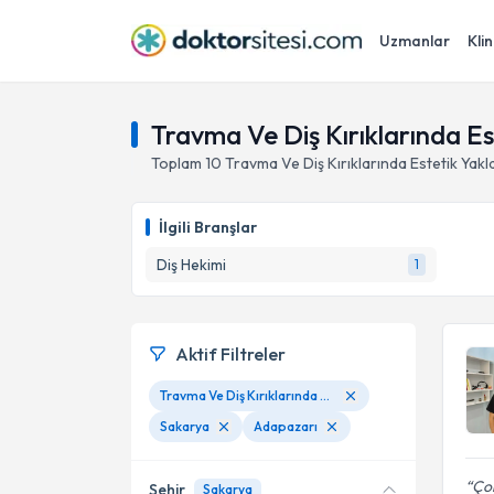
Uzmanlar
Klin
Travma Ve Diş Kırıklarında Es
Toplam
10
Travma Ve Diş Kırıklarında Estetik Yakl
İlgili Branşlar
Diş Hekimi
1
Aktif Filtreler
Travma Ve Diş Kırıklarında Estetik Yaklaşımlar
Sakarya
Adapazarı
Çok
Şehir
Sakarya