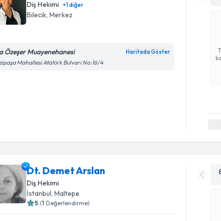
Diş Hekimi
+
1
diğer
Bilecik
, Merkez
a Özeşer Muayenehanesi
Haritada Göster
ka
ipaşa Mahallesi Atatürk Bulvarı No:16/4
Dt. Demet Arslan
Diş Hekimi
İstanbul
, Maltepe
5
(
1
Değerlendirme)