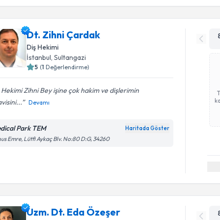
Dt. Zihni Çardak
Diş Hekimi
İstanbul
, Sultangazi
5
(
1
Değerlendirme)
 Hekimi Zihni Bey işine çok hakim ve dişlerimin
ka
visini...
Devamı
dical Park TEM
Haritada Göster
us Emre, Lütfi Aykaç Blv. No:80 D:G, 34260
Uzm. Dt. Eda Özeşer