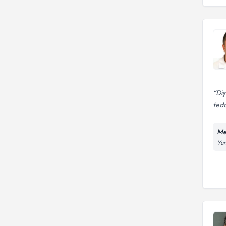
Diş
teda
Me
Yun