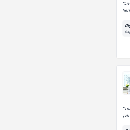
Dem
herh
Di
Bağ
Tit
çok i