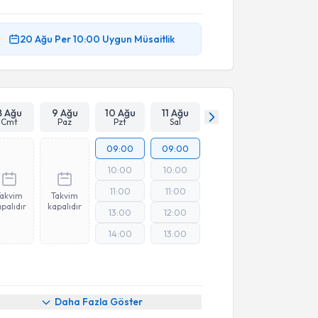
20 Ağu
Per
10:00
Uygun Müsaitlik
8 Ağu
9 Ağu
10 Ağu
11 Ağu
Cmt
Paz
Pzt
Sal
09:00
09:00
10:00
10:00
11:00
11:00
Takvim
Takvim
palıdır
kapalıdır
13:00
12:00
14:00
13:00
Daha Fazla Göster