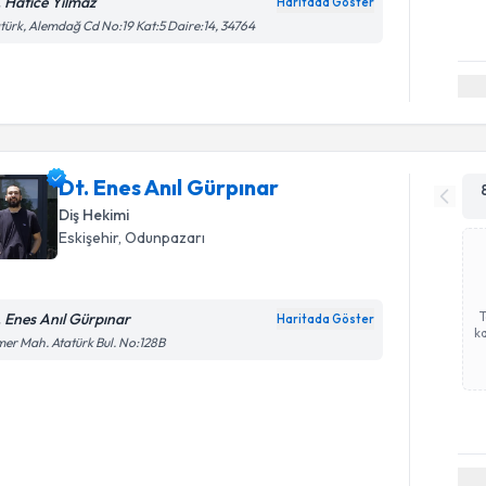
. Hatice Yılmaz
Haritada Göster
türk, Alemdağ Cd No:19 Kat:5 Daire:14, 34764
Dt. Enes Anıl Gürpınar
Diş Hekimi
Eskişehir
, Odunpazarı
. Enes Anıl Gürpınar
Haritada Göster
ka
er Mah. Atatürk Bul. No:128B