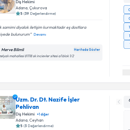
Diş Hekimi
Adana
, Çukurova
5
(
39
Değerlendirme)
 samimi diyalok iletişim kurmaktadır eş dostlara
siyede bulunurum
Devamı
. Merve Bilimli
Haritada Göster
elyalı mahallesi 81118 sk incievler sitesi a1 blok 1/2
Uzm. Dr. Dt. Nazife İşler
Pehlivan
Diş Hekimi
+
1
diğer
Adana
, Ceyhan
5
(
3
Değerlendirme)