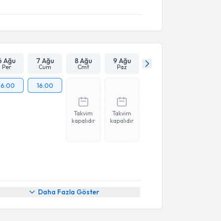
6 Ağu
7 Ağu
8 Ağu
9 Ağu
Per
Cum
Cmt
Paz
16:00
16:00
Takvim
Takvim
kapalıdır
kapalıdır
Daha Fazla Göster
akvimi Talebi