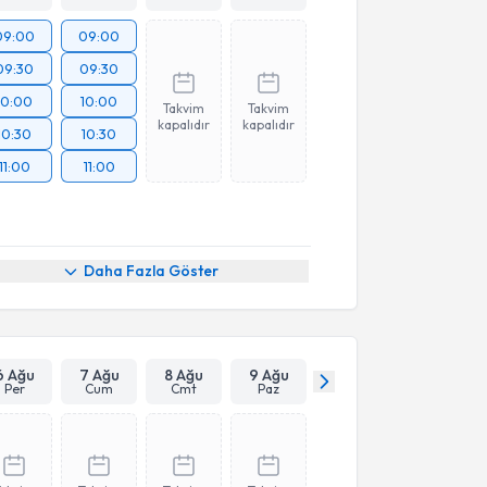
09:00
09:00
09:30
09:30
10:00
10:00
Takvim
Takvim
kapalıdır
kapalıdır
10:30
10:30
11:00
11:00
Daha Fazla Göster
6 Ağu
7 Ağu
8 Ağu
9 Ağu
Per
Cum
Cmt
Paz