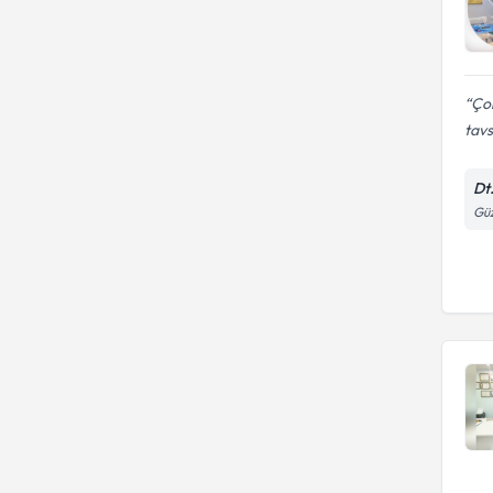
Çok
tav
Dt
Güz