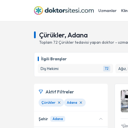
Uzmanlar
Klin
Çürükler, Adana
Toplam
72
Çürükler
tedavisi yapan doktor - uzma
İlgili Branşlar
Diş Hekimi
Ağız,
72
Aktif Filtreler
Çürükler
Adana
Şehir
Adana
Ümi