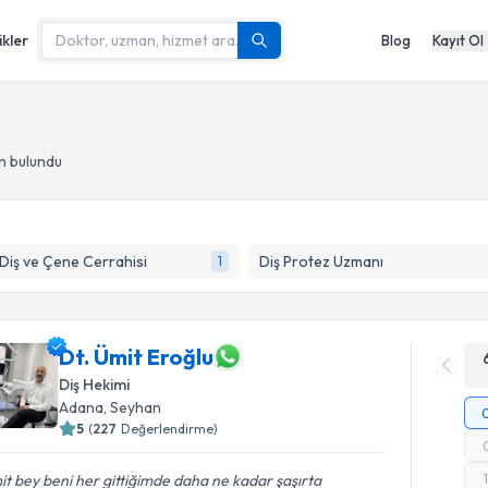
ikler
Blog
Kayıt Ol
n bulundu
 Diş ve Çene Cerrahisi
Diş Protez Uzmanı
1
Dt. Ümit Eroğlu
Diş Hekimi
Adana
, Seyhan
5
(
227
Değerlendirme)
t bey beni her gittiğimde daha ne kadar şaşırta