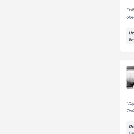
Yıl
oluy
Uzm
Bur
Diş
Teda
Dt
Fat