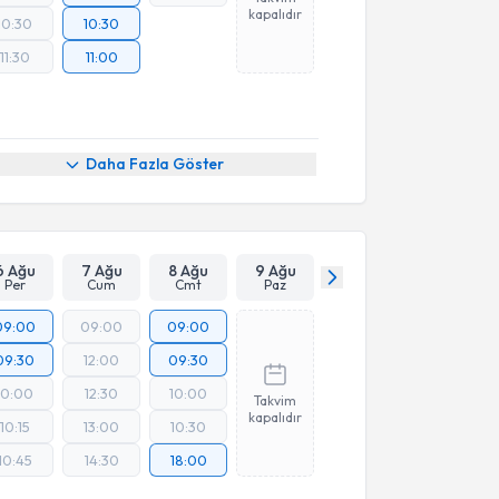
kapalıdır
10:30
10:30
11:30
11:00
Daha Fazla Göster
6 Ağu
7 Ağu
8 Ağu
9 Ağu
Per
Cum
Cmt
Paz
09:00
09:00
09:00
09:30
12:00
09:30
10:00
12:30
10:00
Takvim
kapalıdır
10:15
13:00
10:30
10:45
14:30
18:00