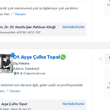
ka
lardır çok memnunum çok iyi ilgileniyor çok yardımcı
or her...
Devamı
. Dr. Dt. Nazife İşler Pehlivan Kliniği
Haritada Göster
haniye Mah. 609 SK. NO2 / 103
Dt. Ayşe Çulha Topal
Diş Hekimi
Adana
, Saimbeyli
5
(
4
Değerlendirme)
 hekimim son derece ilgili, güler yüzlü ve profesyoneldi.
ka
vi...
Devamı
. Ayşe Çulha Topal
Haritada Göster
ih Mah. 1 Nolu Sk. No:1/1