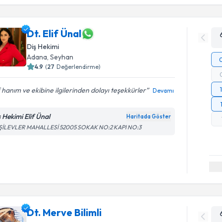
Dt. Elif Ünal
Diş Hekimi
Adana
, Seyhan
4.9
(
27
Değerlendirme)
f hanım ve ekibine ilgilerinden dolayı teşekkürler
Devamı
ş Hekimi Elif Ünal
Haritada Göster
ŞİLEVLER MAHALLESİ 52005 SOKAK NO:2 KAPI NO:3
Dt. Merve Bilimli