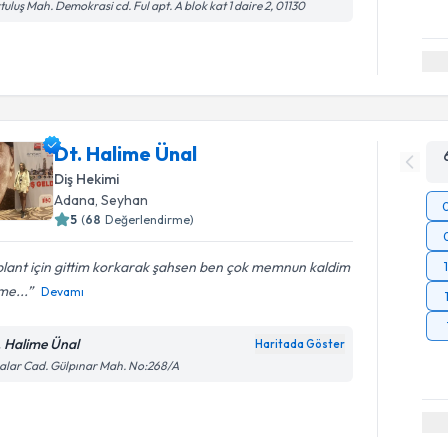
tuluş Mah. Demokrasi cd. Ful apt. A blok kat 1 daire 2, 01130
Dt. Halime Ünal
Diş Hekimi
Adana
, Seyhan
5
(
68
Değerlendirme)
lant için gittim korkarak şahsen ben çok memnun kaldim
me...
Devamı
. Halime Ünal
Haritada Göster
lar Cad. Gülpınar Mah. No:268/A