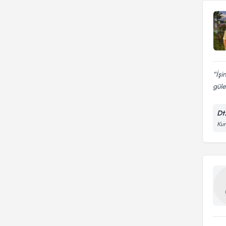
İş
güle
Dt
Kur