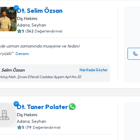
Dt. Selim
Dt. Selim Özsan
uzmandan ra
Diş Hekimi
posta ile bi
Adana
, Seyhan
5
(
362
Değerlendirme)
E-posta Ad
inde uzman zamanında muayene ve tedavi
ryüzlü
Devamı
Kişisel
okudum
. Selim Özsan
Haritada Göster
işlenm
tuluş Mah. Şinasi Efendi Caddesi Ayşem Apt No:32
Randevu T
Dt. Taner
Dt. Taner Polater
uzmandan ra
posta ile bi
Diş Hekimi
Adana
, Seyhan
E-posta Ad
5
(
79
Değerlendirme)