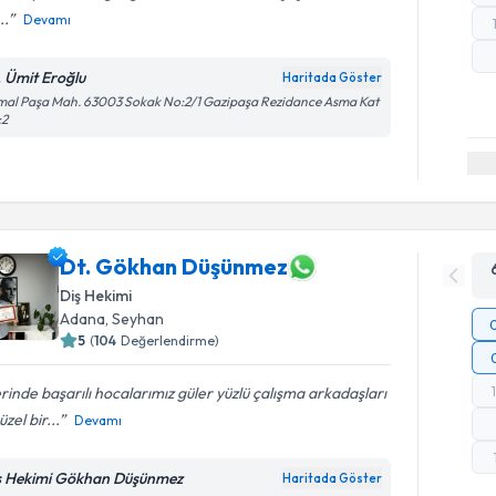
..
Devamı
. Ümit Eroğlu
Haritada Göster
al Paşa Mah. 63003 Sokak No:2/1 Gazipaşa Rezidance Asma Kat
:2
Dt. Gökhan Düşünmez
Diş Hekimi
Adana
, Seyhan
5
(
104
Değerlendirme)
erinde başarılı hocalarımız güler yüzlü çalışma arkadaşları
üzel bir...
Devamı
ş Hekimi Gökhan Düşünmez
Haritada Göster