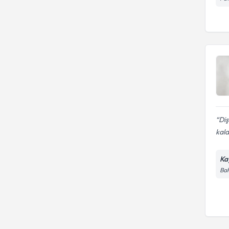
Diş
kald
Ka
Bah