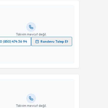
 Özsan
için randevu takvimi talebi oluşturun. Size bu
ndevu almanız için bir takvim hazırlandığında e-
lgilendireceğiz.
resiniz
Takvim mevcut değil.
0 (850) 474 36 94
Randevu Talep Et
 verilerimin işlenmesine ilişkin
Aydınlatma Metni
'ni
 ve kişisel verilerimin belirtilen kapsamda
esini kabul ediyorum.
akvimi Talebi
Takvim Talebini Gönder
 Polater
için randevu takvimi talebi oluşturun. Size bu
ndevu almanız için bir takvim hazırlandığında e-
lgilendireceğiz.
resiniz
Takvim mevcut değil.