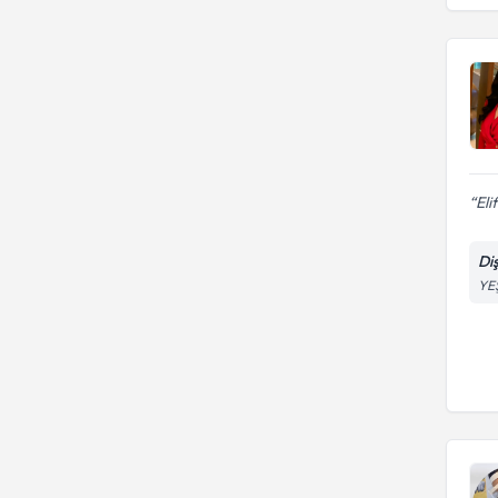
Eli
Di
YE