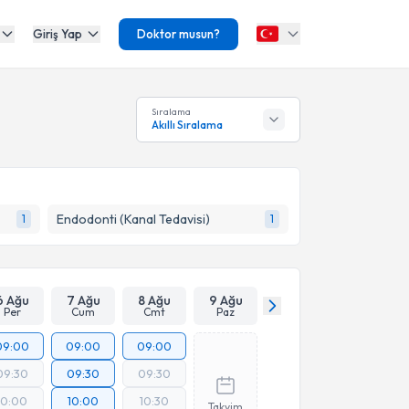
Giriş Yap
Doktor musun?
Sıralama
Akıllı Sıralama
Endodonti (Kanal Tedavisi)
1
1
6 Ağu
7 Ağu
8 Ağu
9 Ağu
Per
Cum
Cmt
Paz
09:00
09:00
09:00
09:30
09:30
09:30
10:00
10:00
10:30
Takvim