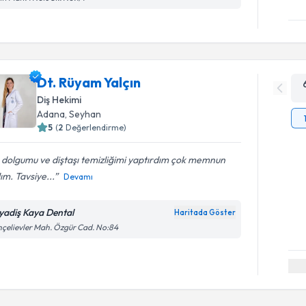
Dt. Rüyam Yalçın
Diş Hekimi
Adana
, Seyhan
5
(
2
Değerlendirme)
 dolgumu ve diştaşı temizliğimi yaptırdım çok memnun
ım. Tavsiye...
Devamı
yadiş Kaya Dental
Haritada Göster
çelievler Mah. Özgür Cad. No:84
Randevu T