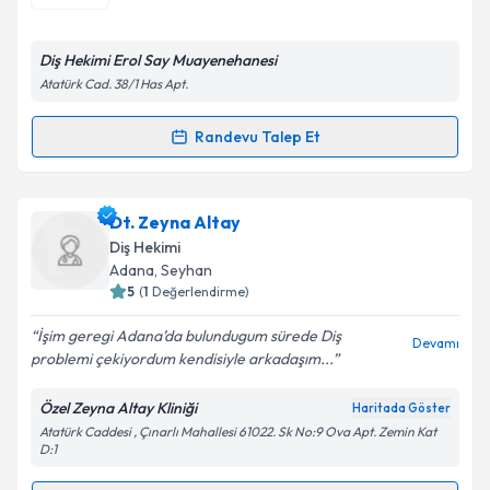
E-posta Adresiniz
Diş Hekimi Erol Say Muayenehanesi
Atatürk Cad. 38/1 Has Apt.
Kişisel verilerimin işlenmesine ilişkin
Aydınlatma
Randevu Talep Et
Randevu Takvimi Talebi
Metni
'ni okudum ve kişisel verilerimin belirtilen
kapsamda işlenmesini kabul ediyorum.
Dt. Erol Say
için randevu takvimi talebi oluşturun. Size
Dt. Zeyna Altay
bu uzmandan randevu almanız için bir takvim
Takvim Talebini Gönder
Diş Hekimi
hazırlandığında e-posta ile bilgilendireceğiz.
Adana
, Seyhan
5
(
1
Değerlendirme)
E-posta Adresiniz
İşim geregi Adana’da bulundugum sürede Diş
Devamı
problemi çekiyordum kendisiyle arkadaşım...
Özel Zeyna Altay Kliniği
Haritada Göster
Kişisel verilerimin işlenmesine ilişkin
Aydınlatma
Atatürk Caddesi , Çınarlı Mahallesi 61022. Sk No:9 Ova Apt. Zemin Kat
Metni
'ni okudum ve kişisel verilerimin belirtilen
D:1
kapsamda işlenmesini kabul ediyorum.