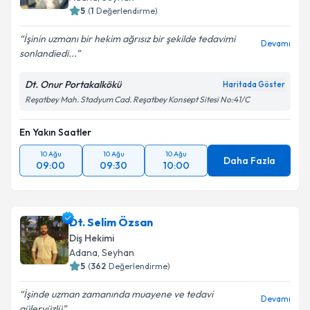
5
(
1
Değerlendirme)
İşinin uzmanı bir hekim ağrısız bir şekilde tedavimi
Devamı
sonlandiedi...
Kişisel verilerimin işlenmesine ilişkin
Aydınlatma
Metni
'ni okudum ve kişisel verilerimin belirtilen
Dt. Onur Portakalkökü
Haritada Göster
kapsamda işlenmesini kabul ediyorum.
Reşatbey Mah. Stadyum Cad. Reşatbey Konsept Sitesi No:41/C
En Yakın Saatler
Takvim Talebini Gönder
10 Ağu
10 Ağu
10 Ağu
Daha Fazla
09:00
09:30
10:00
Dt. Selim Özsan
Diş Hekimi
Adana
, Seyhan
5
(
362
Değerlendirme)
İşinde uzman zamanında muayene ve tedavi
Devamı
güleryüzlü