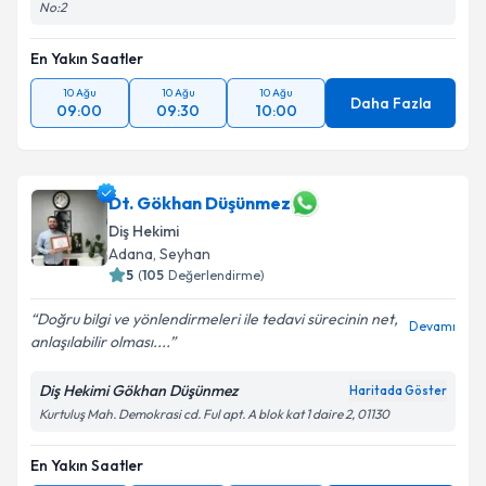
No:2
En Yakın Saatler
10 Ağu
10 Ağu
10 Ağu
Daha Fazla
09:00
09:30
10:00
Dt. Gökhan Düşünmez
Diş Hekimi
Adana
, Seyhan
5
(
105
Değerlendirme)
Doğru bilgi ve yönlendirmeleri ile tedavi sürecinin net,
Devamı
anlaşılabilir olması....
Diş Hekimi Gökhan Düşünmez
Haritada Göster
Kurtuluş Mah. Demokrasi cd. Ful apt. A blok kat 1 daire 2, 01130
En Yakın Saatler