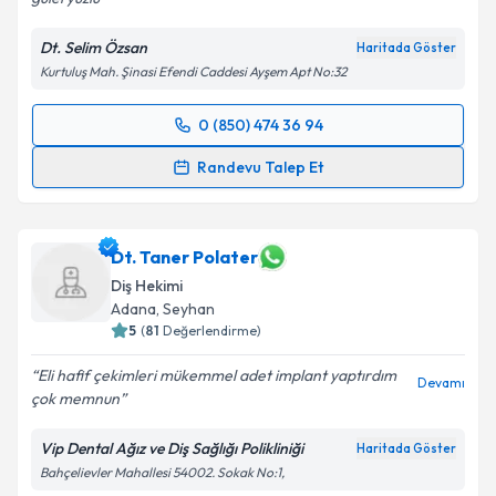
Dt. Selim Özsan
Haritada Göster
Kurtuluş Mah. Şinasi Efendi Caddesi Ayşem Apt No:32
0 (850) 474 36 94
Randevu Takvimi Talebi
Randevu Talep Et
Dt. Selim Özsan
için randevu takvimi talebi oluşturun.
Size bu uzmandan randevu almanız için bir takvim
hazırlandığında e-posta ile bilgilendireceğiz.
Dt. Taner Polater
Diş Hekimi
E-posta Adresiniz
Adana
, Seyhan
5
(
81
Değerlendirme)
Eli hafif çekimleri mükemmel adet implant yaptırdım
Devamı
çok memnun
Kişisel verilerimin işlenmesine ilişkin
Aydınlatma
Metni
'ni okudum ve kişisel verilerimin belirtilen
Vip Dental Ağız ve Diş Sağlığı Polikliniği
Haritada Göster
kapsamda işlenmesini kabul ediyorum.
Bahçelievler Mahallesi 54002. Sokak No:1,