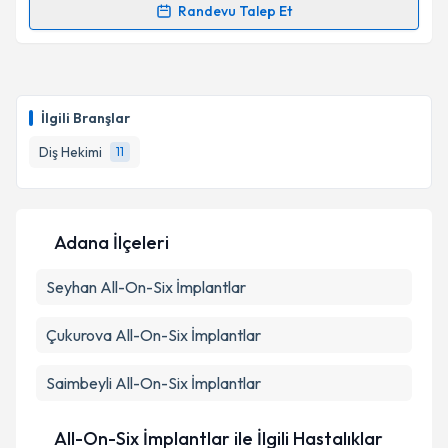
Randevu Talep Et
Randevu Takvimi Talebi
Takvim Talebini Gönder
Dt. Zeyna Altay
için randevu takvimi talebi oluşturun.
Size bu uzmandan randevu almanız için bir takvim
İlgili Branşlar
hazırlandığında e-posta ile bilgilendireceğiz.
Diş Hekimi
11
E-posta Adresiniz
Adana İlçeleri
Kişisel verilerimin işlenmesine ilişkin
Aydınlatma
Seyhan
Metni
All-On-Six İmplantlar
'ni okudum ve kişisel verilerimin belirtilen
kapsamda işlenmesini kabul ediyorum.
Çukurova
All-On-Six İmplantlar
Takvim Talebini Gönder
Saimbeyli
All-On-Six İmplantlar
All-On-Six İmplantlar ile İlgili Hastalıklar