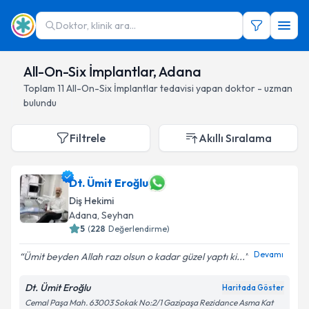
Doktor, klinik ara...
All-On-Six İmplantlar, Adana
Toplam
11
All-On-Six İmplantlar
tedavisi yapan doktor - uzman
bulundu
Filtrele
Akıllı Sıralama
Dt. Ümit Eroğlu
Diş Hekimi
Adana
, Seyhan
5
(
228
Değerlendirme)
Devamı
Ümit beyden Allah razı olsun o kadar güzel yaptı ki...
Dt. Ümit Eroğlu
Haritada Göster
Cemal Paşa Mah. 63003 Sokak No:2/1 Gazipaşa Rezidance Asma Kat