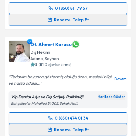
Takvim Talebini Gönder
0 (850) 811 79 57
Randevu Takvimi Talebi
Randevu Talep Et
Dt. Taner Polater
için randevu takvimi talebi
oluşturun. Size bu uzmandan randevu almanız için bir
takvim hazırlandığında e-posta ile bilgilendireceğiz.
Dt. Ahmet Korucu
Diş Hekimi
E-posta Adresiniz
Adana
, Seyhan
5
(
81
Değerlendirme)
Tedavim boyunca göstermiş olduğu özen, mesleki bilgi
Devamı
ve hasta odaklı...
Kişisel verilerimin işlenmesine ilişkin
Aydınlatma
Metni
'ni okudum ve kişisel verilerimin belirtilen
Vip Dental Ağız ve Diş Sağlığı Polikliniği
Haritada Göster
kapsamda işlenmesini kabul ediyorum.
Bahçelievler Mahallesi 54002. Sokak No:1,
Takvim Talebini Gönder
0 (850) 474 01 34
Randevu Takvimi Talebi
Randevu Talep Et