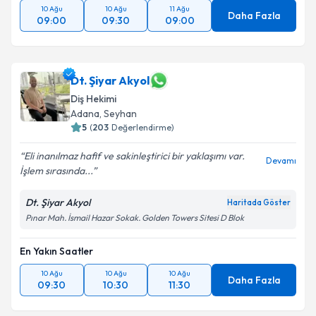
10 Ağu
10 Ağu
11 Ağu
Daha Fazla
09:00
09:30
09:00
Dt. Şiyar Akyol
Diş Hekimi
Adana
, Seyhan
5
(
203
Değerlendirme)
Eli inanılmaz hafif ve sakinleştirici bir yaklaşımı var.
Devamı
İşlem sırasında...
Dt. Şiyar Akyol
Haritada Göster
Pınar Mah. İsmail Hazar Sokak. Golden Towers Sitesi D Blok
En Yakın Saatler
10 Ağu
10 Ağu
10 Ağu
Daha Fazla
09:30
10:30
11:30