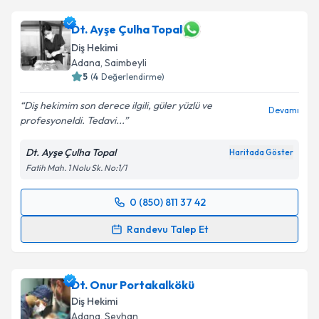
Dt. Ayşe Çulha Topal
Diş Hekimi
Adana
, Saimbeyli
5
(
4
Değerlendirme)
Diş hekimim son derece ilgili, güler yüzlü ve
Devamı
profesyoneldi. Tedavi...
Dt. Ayşe Çulha Topal
Haritada Göster
Fatih Mah. 1 Nolu Sk. No:1/1
0 (850) 811 37 42
Randevu Takvimi Talebi
Randevu Talep Et
Dt. Ayşe Çulha Topal
için randevu takvimi talebi
oluşturun. Size bu uzmandan randevu almanız için bir
Dt. Onur Portakalkökü
takvim hazırlandığında e-posta ile bilgilendireceğiz.
Diş Hekimi
E-posta Adresiniz
Adana
, Seyhan