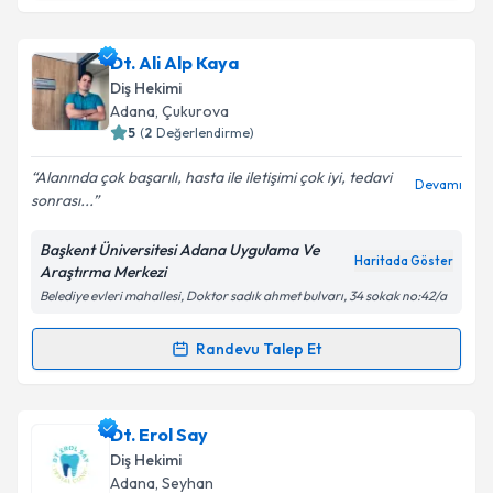
Dt. Ahmet Korucu
için randevu takvimi talebi
oluşturun. Size bu uzmandan randevu almanız için bir
Dt. Ali Alp Kaya
takvim hazırlandığında e-posta ile bilgilendireceğiz.
Diş Hekimi
E-posta Adresiniz
Adana
, Çukurova
5
(
2
Değerlendirme)
Alanında çok başarılı, hasta ile iletişimi çok iyi, tedavi
Devamı
sonrası...
Kişisel verilerimin işlenmesine ilişkin
Aydınlatma
Metni
'ni okudum ve kişisel verilerimin belirtilen
Başkent Üniversitesi Adana Uygulama Ve
kapsamda işlenmesini kabul ediyorum.
Haritada Göster
Araştırma Merkezi
Belediye evleri mahallesi, Doktor sadık ahmet bulvarı, 34 sokak no:42/a
Takvim Talebini Gönder
Randevu Talep Et
Randevu Takvimi Talebi
Dt. Ali Alp Kaya
için randevu takvimi talebi oluşturun.
Dt. Erol Say
Size bu uzmandan randevu almanız için bir takvim
Diş Hekimi
hazırlandığında e-posta ile bilgilendireceğiz.
Adana
, Seyhan